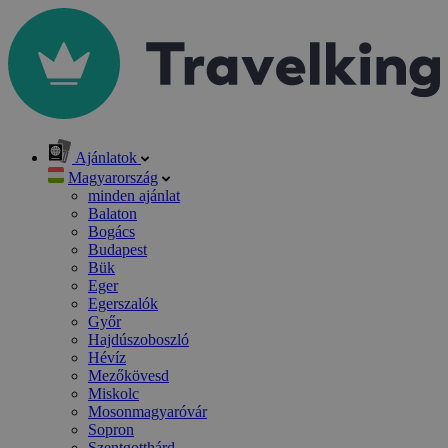
Ajánlatok
Magyarország
minden ajánlat
Balaton
Bogács
Budapest
Bük
Eger
Egerszalók
Győr
Hajdúszoboszló
Hévíz
Mezőkövesd
Miskolc
Mosonmagyaróvár
Sopron
Szentgotthárd