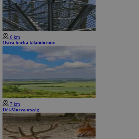
6 km
Ostrá horka kilátótorony
7 km
Dél-Morvaország