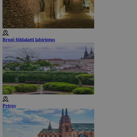
Brnói földalatti labirintus
Petrov