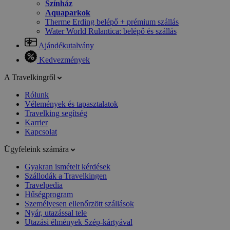
Színház
Aquaparkok
Therme Erding belépő + prémium szállás
Water World Rulantica: belépő és szállás
Ajándékutalvány
Kedvezmények
A Travelkingről
Rólunk
Vélemények és tapasztalatok
Travelking segítség
Karrier
Kapcsolat
Ügyfeleink számára
Gyakran ismételt kérdések
Szállodák a Travelkingen
Travelpedia
Hűségprogram
Személyesen ellenőrzött szállások
Nyár, utazással tele
Utazási élmények Szép-kártyával