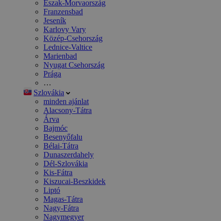
Észak-Morvaország
Franzensbad
Jeseník
Karlovy Vary
Közép-Csehország
Lednice-Valtice
Marienbad
Nyugat Csehország
Prága
…
Szlovákia
minden ajánlat
Alacsony-Tátra
Árva
Bajmóc
Besenyőfalu
Bélai-Tátra
Dunaszerdahely
Dél-Szlovákia
Kis-Fátra
Kiszucai-Beszkidek
Liptó
Magas-Tátra
Nagy-Fátra
Nagymegyer