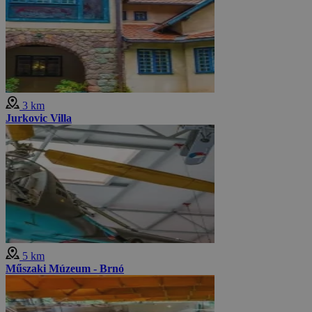
3 km
Jurkovic Villa
5 km
Műszaki Múzeum - Brnó