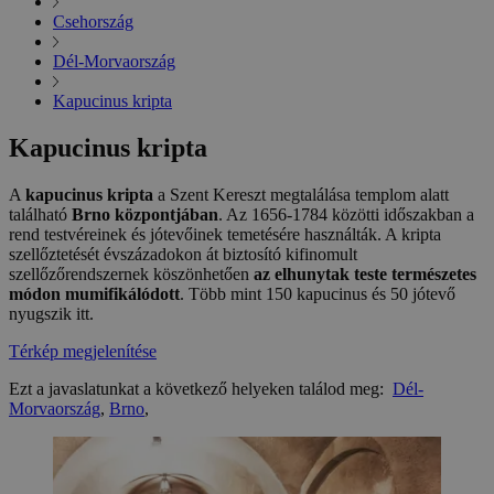
Csehország
Dél-Morvaország
Kapucinus kripta
Kapucinus kripta
A
kapucinus kripta
a Szent Kereszt megtalálása templom alatt
található
Brno központjában
. Az 1656-1784 közötti időszakban a
rend testvéreinek és jótevőinek temetésére használták. A kripta
szellőztetését évszázadokon át biztosító kifinomult
szellőzőrendszernek köszönhetően
az elhunytak teste természetes
módon mumifikálódott
. Több mint 150 kapucinus és 50 jótevő
nyugszik itt.
Térkép megjelenítése
Ezt a javaslatunkat a következő helyeken találod meg:
Dél-
Morvaország
,
Brno
,