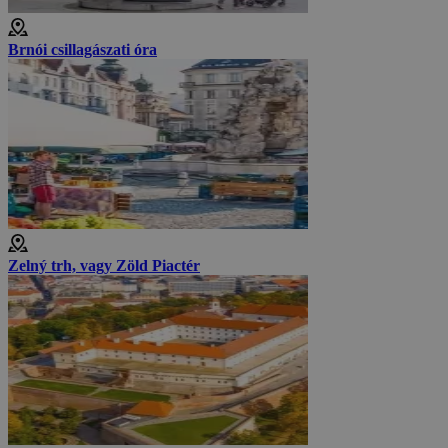
Brnói csillagászati óra
Zelný trh, vagy Zöld Piactér