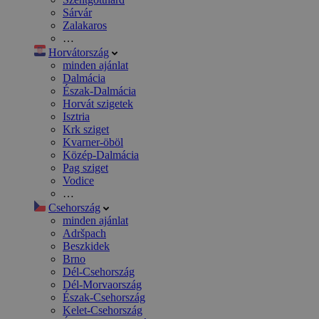
Sárvár
Zalakaros
…
Horvátország
minden ajánlat
Dalmácia
Észak-Dalmácia
Horvát szigetek
Isztria
Krk sziget
Kvarner-öböl
Közép-Dalmácia
Pag sziget
Vodice
…
Csehország
minden ajánlat
Adršpach
Beszkidek
Brno
Dél-Csehország
Dél-Morvaország
Észak-Csehország
Kelet-Csehország