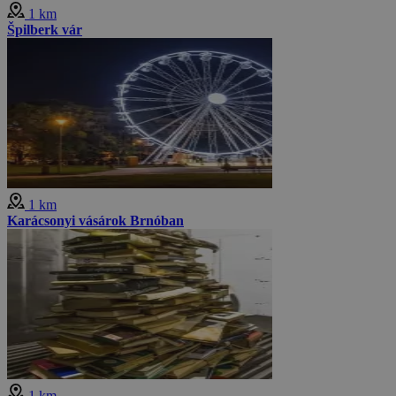
1 km
Špilberk vár
1 km
Karácsonyi vásárok Brnóban
1 km