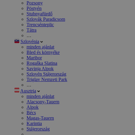
Pozsony
Pöstyén
Stubnyafürdő
Szlovák Paradicsom
Trencsénteplic
Tátra
…
Szlovénia
minden ajánlat
Bled és környéke
Maribor
Rogaška Slatina
Savinja Alpok
Szlovén Stájerország
Triglav Nemzeti Park
…
Ausztria
minden ajánlat
Alacsony-Tauern
Alpok
Bécs
Magas-Tauern
Karintia
Stájerország
…