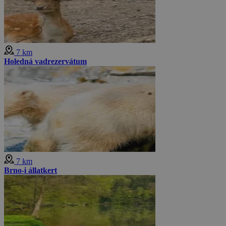
7 km
Holedná vadrezervátum
7 km
Brno-i állatkert