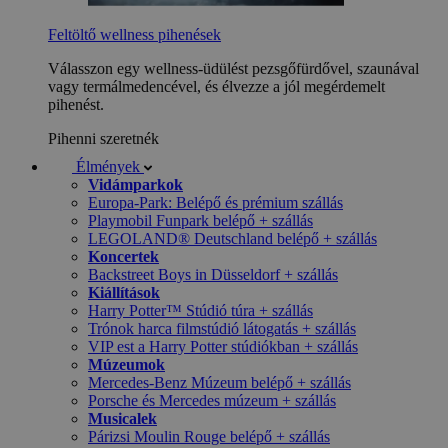
Feltöltő wellness pihenések
Válasszon egy wellness-üdülést pezsgőfürdővel, szaunával
vagy termálmedencével, és élvezze a jól megérdemelt
pihenést.
Pihenni szeretnék
Élmények
Vidámparkok
Europa-Park: Belépő és prémium szállás
Playmobil Funpark belépő + szállás
LEGOLAND® Deutschland belépő + szállás
Koncertek
Backstreet Boys in Düsseldorf + szállás
Kiállítások
Harry Potter™ Stúdió túra + szállás
Trónok harca filmstúdió látogatás + szállás
VIP est a Harry Potter stúdiókban + szállás
Múzeumok
Mercedes-Benz Múzeum belépő + szállás
Porsche és Mercedes múzeum + szállás
Musicalek
Párizsi Moulin Rouge belépő + szállás