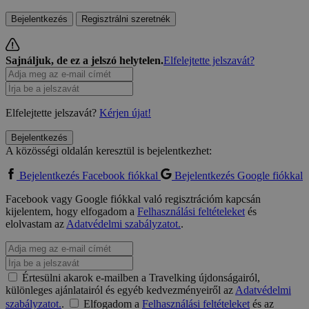
Bejelentkezés
Regisztrálni szeretnék
Sajnáljuk, de ez a jelszó helytelen.
Elfelejtette jelszavát?
Elfelejtette jelszavát?
Kérjen újat!
Bejelentkezés
A közösségi oldalán keresztül is bejelentkezhet:
Bejelentkezés Facebook fiókkal
Bejelentkezés Google fiókkal
Facebook vagy Google fiókkal való regisztrációm kapcsán
kijelentem, hogy elfogadom a
Felhasználási feltételeket
és
elolvastam az
Adatvédelmi szabályzatot.
.
Értesülni akarok e-mailben a Travelking újdonságairól,
különleges ajánlatairól és egyéb kedvezményeiről az
Adatvédelmi
szabályzatot.
.
Elfogadom a
Felhasználási feltételeket
és az