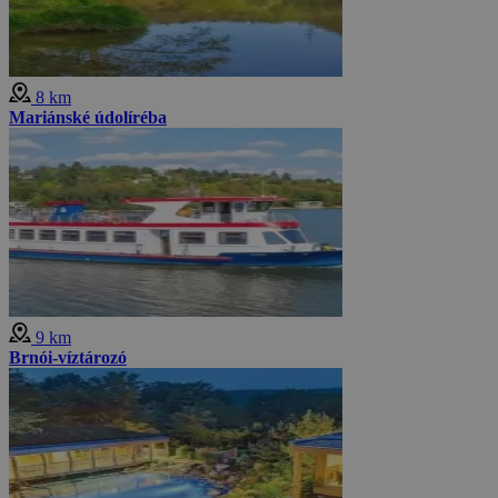
8 km
Mariánské údolíréba
9 km
Brnói-víztározó