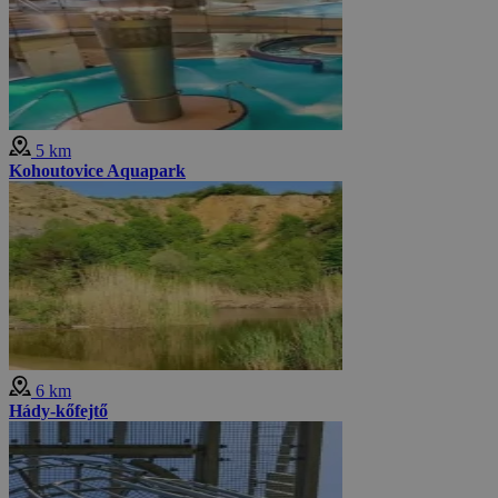
5 km
Kohoutovice Aquapark
6 km
Hády-kőfejtő