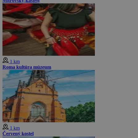
Mitrovsky-kastély
1 km
Roma kultúra múzeum
1 km
Červený kostel