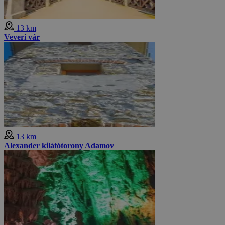
13 km
Veveri vár
13 km
Alexander kilátótorony Adamov