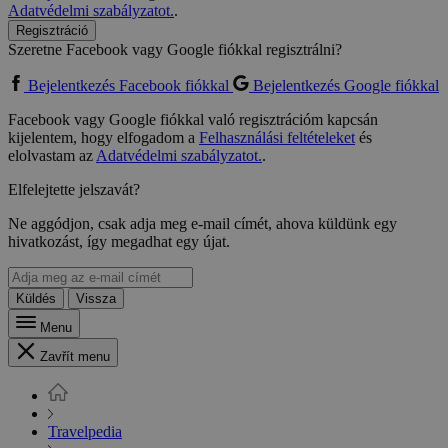
Adatvédelmi szabályzatot.
.
Regisztráció
Szeretne Facebook vagy Google fiókkal regisztrálni?
Bejelentkezés Facebook fiókkal
Bejelentkezés Google fiókkal
Facebook vagy Google fiókkal való regisztrációm kapcsán
kijelentem, hogy elfogadom a
Felhasználási feltételeket
és
elolvastam az
Adatvédelmi szabályzatot.
.
Elfelejtette jelszavát?
Ne aggódjon, csak adja meg e-mail címét, ahova küldünk egy
hivatkozást, így megadhat egy újat.
Küldés
Vissza
Menu
Zavřít menu
Travelpedia