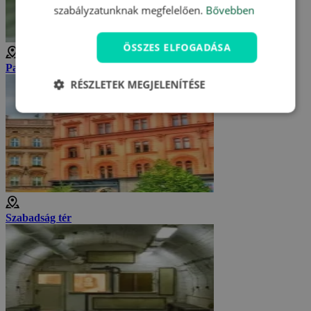
szabályzatunknak megfelelően.
Bővebben
ÖSSZES ELFOGADÁSA
Papilonia Pillangóház Brno
RÉSZLETEK MEGJELENÍTÉSE
Szabadság tér