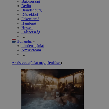
Bajorország
Berlin
Brandenburg
Düsseldorf
Fekete erdő
Hamburg
Hessen
Szászország
…
Hollandia
minden ajánlat
Amszterdam
…
Az összes ajánlat megjelenítése