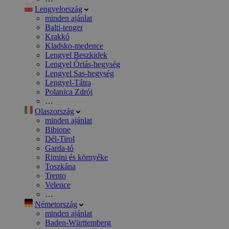
Lengyelország
minden ajánlat
Balti-tenger
Krakkó
Kladsko-medence
Lengyel Beszkidek
Lengyel Óriás-hegység
Lengyel Sas-hegység
Lengyel-Tátra
Polanica Zdrój
…
Olaszország
minden ajánlat
Bibione
Dél-Tirol
Garda-tó
Rimini és környéke
Toszkána
Trento
Velence
…
Németország
minden ajánlat
Baden-Württemberg