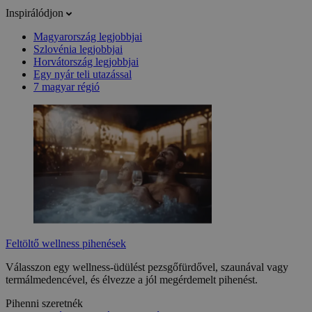
Inspirálódjon
Magyarország legjobbjai
Szlovénia legjobbjai
Horvátország legjobbjai
Egy nyár teli utazással
7 magyar régió
Feltöltő wellness pihenések
Válasszon egy wellness-üdülést pezsgőfürdővel, szaunával vagy
termálmedencével, és élvezze a jól megérdemelt pihenést.
Pihenni szeretnék