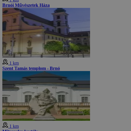
Brnói Művészetek Háza
1 km
Szent Tamás templom - Brnó
1 km