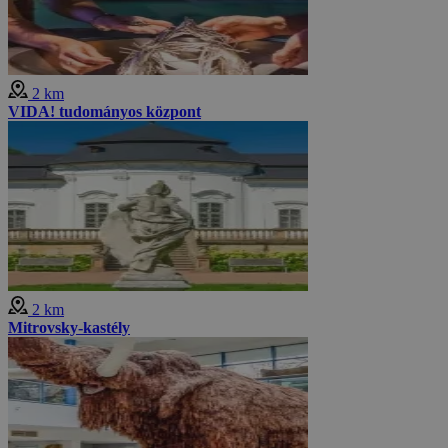
2 km
VIDA! tudományos központ
2 km
Mitrovsky-kastély