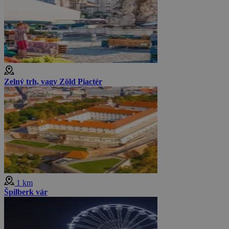
Zelný trh, vagy Zöld Piactér
1 km
Špilberk vár