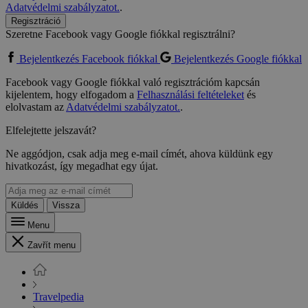
Adatvédelmi szabályzatot.
.
Regisztráció
Szeretne Facebook vagy Google fiókkal regisztrálni?
Bejelentkezés Facebook fiókkal
Bejelentkezés Google fiókkal
Facebook vagy Google fiókkal való regisztrációm kapcsán
kijelentem, hogy elfogadom a
Felhasználási feltételeket
és
elolvastam az
Adatvédelmi szabályzatot.
.
Elfelejtette jelszavát?
Ne aggódjon, csak adja meg e-mail címét, ahova küldünk egy
hivatkozást, így megadhat egy újat.
Küldés
Vissza
Menu
Zavřít menu
Travelpedia