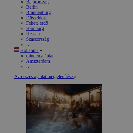
Bajorország
Berlin
Brandenburg
Düsseldorf
Fekete erdő
Hamburg
Hessen
Szászország
…
Hollandia
minden ajánlat
Amszterdam
…
Az összes ajánlat megjelenítése