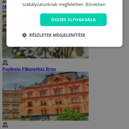
szabályzatunknak megfelelően.
Bővebben
Morva Múzeum
ÖSSZES ELFOGADÁSA
RÉSZLETEK MEGJELENÍTÉSE
Papilonia Pillangóház Brno