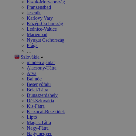
Észak-Morvaország
Franzensbad
Jeseník
Karlovy Vary
Közép-Csehország
Lednice-Valtice
Marienbad
Nyugat Csehország
Prága
…
Szlovákia
minden ajánlat
Alacsony-Tátra
Árva
Bajmóc
Besenyőfalu
Bélai-Tátra
Dunaszerdahely
Dél-Szlovákia
Kis-Fátra
Kiszucai-Beszkidek
Liptó
Magas-Tátra
Nagy-Fátra
Nagymegyer