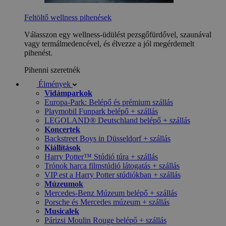
Feltöltő wellness pihenések
Válasszon egy wellness-üdülést pezsgőfürdővel, szaunával
vagy termálmedencével, és élvezze a jól megérdemelt
pihenést.
Pihenni szeretnék
Élmények
Vidámparkok
Europa-Park: Belépő és prémium szállás
Playmobil Funpark belépő + szállás
LEGOLAND® Deutschland belépő + szállás
Koncertek
Backstreet Boys in Düsseldorf + szállás
Kiállítások
Harry Potter™ Stúdió túra + szállás
Trónok harca filmstúdió látogatás + szállás
VIP est a Harry Potter stúdiókban + szállás
Múzeumok
Mercedes-Benz Múzeum belépő + szállás
Porsche és Mercedes múzeum + szállás
Musicalek
Párizsi Moulin Rouge belépő + szállás