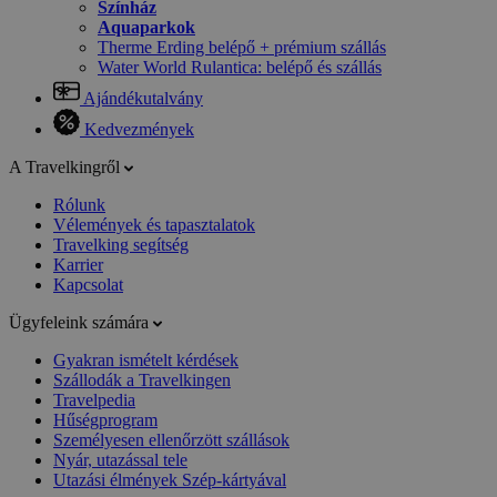
Színház
Aquaparkok
Therme Erding belépő + prémium szállás
Water World Rulantica: belépő és szállás
Ajándékutalvány
Kedvezmények
A Travelkingről
Rólunk
Vélemények és tapasztalatok
Travelking segítség
Karrier
Kapcsolat
Ügyfeleink számára
Gyakran ismételt kérdések
Szállodák a Travelkingen
Travelpedia
Hűségprogram
Személyesen ellenőrzött szállások
Nyár, utazással tele
Utazási élmények Szép-kártyával