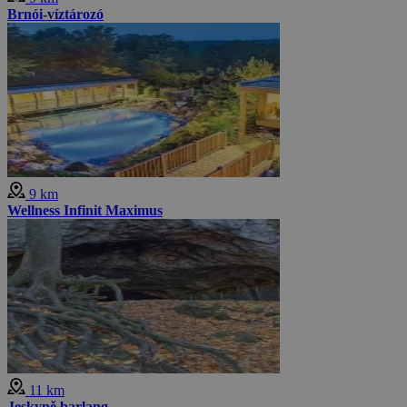
Brnói-víztározó
9 km
Wellness Infinit Maximus
11 km
Jeskyně barlang