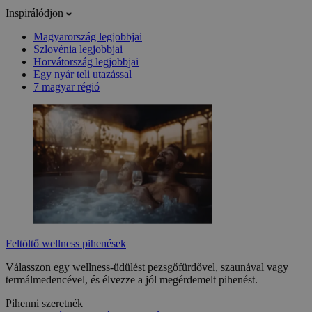
Inspirálódjon
Magyarország legjobbjai
Szlovénia legjobbjai
Horvátország legjobbjai
Egy nyár teli utazással
7 magyar régió
Feltöltő wellness pihenések
Válasszon egy wellness-üdülést pezsgőfürdővel, szaunával vagy
termálmedencével, és élvezze a jól megérdemelt pihenést.
Pihenni szeretnék