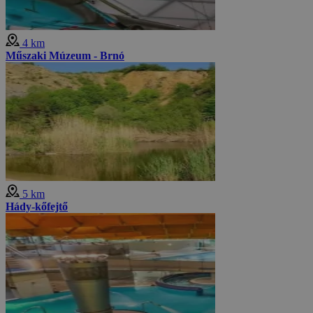
4 km
Műszaki Múzeum - Brnó
5 km
Hády-kőfejtő