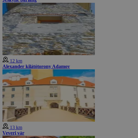
12 km
Alexander kilátótorony Adamov
13 km
Veveri vár