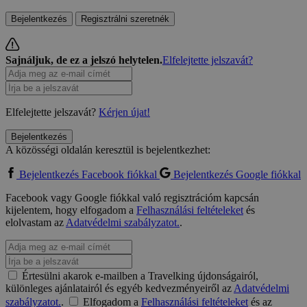
Bejelentkezés
Regisztrálni szeretnék
Sajnáljuk, de ez a jelszó helytelen.
Elfelejtette jelszavát?
Elfelejtette jelszavát?
Kérjen újat!
Bejelentkezés
A közösségi oldalán keresztül is bejelentkezhet:
Bejelentkezés Facebook fiókkal
Bejelentkezés Google fiókkal
Facebook vagy Google fiókkal való regisztrációm kapcsán
kijelentem, hogy elfogadom a
Felhasználási feltételeket
és
elolvastam az
Adatvédelmi szabályzatot.
.
Értesülni akarok e-mailben a Travelking újdonságairól,
különleges ajánlatairól és egyéb kedvezményeiről az
Adatvédelmi
szabályzatot.
.
Elfogadom a
Felhasználási feltételeket
és az