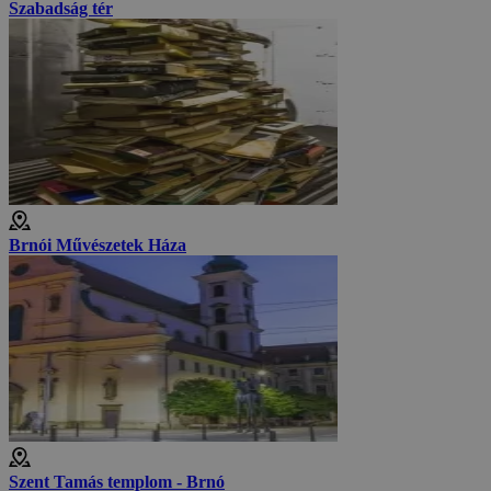
Szabadság tér
Brnói Művészetek Háza
Szent Tamás templom - Brnó