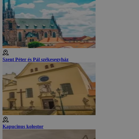
Szent Péter és Pál székesegyház
Kapucinus kolostor