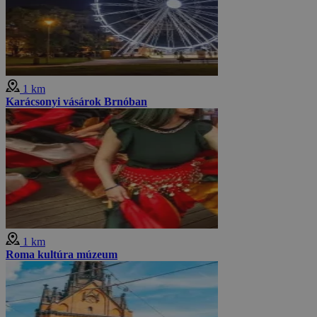
1 km
Karácsonyi vásárok Brnóban
1 km
Roma kultúra múzeum