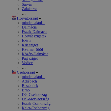
Sárvár
Zalakaros
…
Horvátország
minden ajánlat
Dalmácia
Észak-Dalmácia
Horvát szigetek
Isztria
Krk sziget
Kvarner-öböl
Közép-Dalmácia
Pag sziget
Vodice
…
Csehország
minden ajánlat
Adršpach
Beszkidek
Brno
Dél-Csehország
Dél-Morvaország
Észak-Csehország
Kelet-Csehország