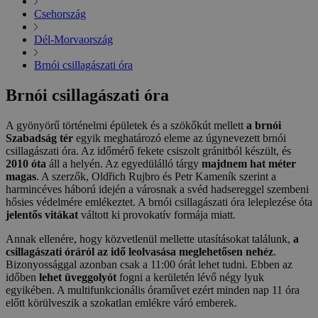
Csehország
Dél-Morvaország
Brnói csillagászati óra
Brnói csillagászati óra
A gyönyörű történelmi épületek és a szökőkút mellett
a brnói
Szabadság tér
egyik meghatározó eleme az úgynevezett brnói
csillagászati óra. Az időmérő fekete csiszolt gránitból készült, és
2010 óta
áll a helyén. Az egyedülálló tárgy
majdnem hat méter
magas
. A szerzők, Oldřich Rujbro és Petr Kameník szerint a
harmincéves háború idején a városnak a svéd hadsereggel szembeni
hősies védelmére emlékeztet. A brnói csillagászati óra leleplezése óta
jelentős vitákat
váltott ki provokatív formája miatt.
Annak ellenére, hogy közvetlenül mellette utasításokat találunk,
a
csillagászati óráról az idő leolvasása meglehetősen nehéz
.
Bizonyossággal azonban csak a 11:00 órát lehet tudni. Ebben az
időben
lehet üveggolyót
fogni a kerületén lévő négy lyuk
egyikében. A multifunkcionális óraművet ezért minden nap 11 óra
előtt körülveszik a szokatlan emlékre váró emberek.