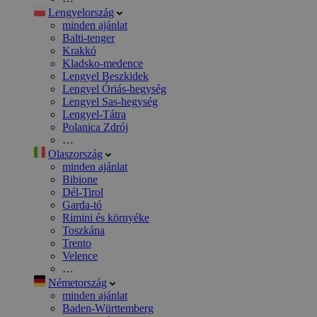
Lengyelország
minden ajánlat
Balti-tenger
Krakkó
Kladsko-medence
Lengyel Beszkidek
Lengyel Óriás-hegység
Lengyel Sas-hegység
Lengyel-Tátra
Polanica Zdrój
…
Olaszország
minden ajánlat
Bibione
Dél-Tirol
Garda-tó
Rimini és környéke
Toszkána
Trento
Velence
…
Németország
minden ajánlat
Baden-Württemberg