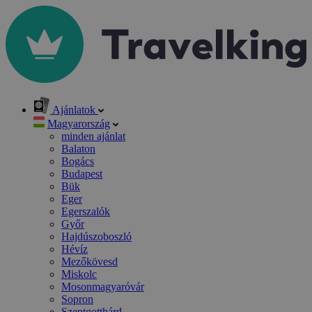
Ajánlatok
Magyarország
minden ajánlat
Balaton
Bogács
Budapest
Bük
Eger
Egerszalók
Győr
Hajdúszoboszló
Hévíz
Mezőkövesd
Miskolc
Mosonmagyaróvár
Sopron
Szentgotthárd