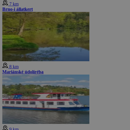
7 km
Brno-i állatkert
8 km
Mariánské údolíréba
9 km