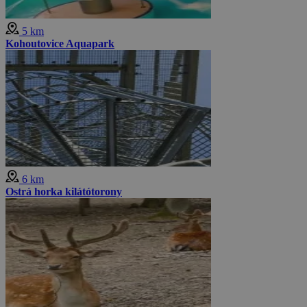
5 km
Kohoutovice Aquapark
6 km
Ostrá horka kilátótorony