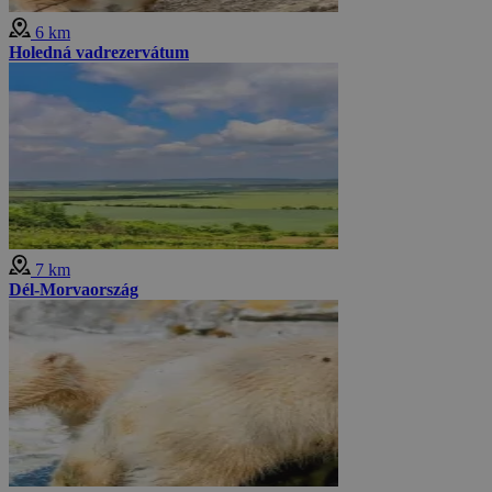
6 km
Holedná vadrezervátum
7 km
Dél-Morvaország