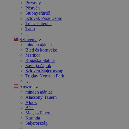
Pozsony
Pöstyén
Stubnyafürdő
Szlovák Paradicsom
Trencsénteplic
Tátra
…
Szlovénia
minden ajánlat
Bled és környéke
Maribor
Rogaška Slatina
Savinja Alpok
Szlovén Stájerország
Triglav Nemzeti Park
…
Ausztria
minden ajánlat
Alacsony-Tauern
Alpok
Bécs
Magas-Tauern
Karintia
Stájerország
…