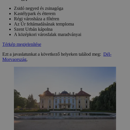
Zsidó negyed és zsinagóga
Kastélypark és étterem
Régi városháza a főtéren
Az Úr feltámadásának temploma
Szent Urbán kápolna
A középkori városfalak maradványai
Térkép megjelenítése
Ezt a javaslatunkat a következő helyeken találod meg:
Dél-
Morvaország
,