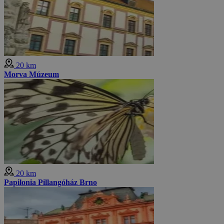
20 km
Morva Múzeum
20 km
Papilonia Pillangóház Brno