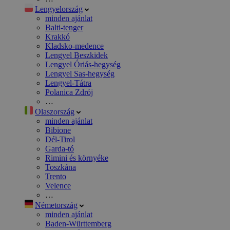
Lengyelország
minden ajánlat
Balti-tenger
Krakkó
Kladsko-medence
Lengyel Beszkidek
Lengyel Óriás-hegység
Lengyel Sas-hegység
Lengyel-Tátra
Polanica Zdrój
…
Olaszország
minden ajánlat
Bibione
Dél-Tirol
Garda-tó
Rimini és környéke
Toszkána
Trento
Velence
…
Németország
minden ajánlat
Baden-Württemberg