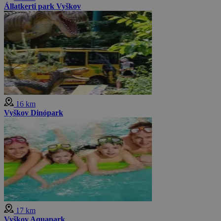
Állatkerti park Vyškov
16 km
Vyškov Dinópark
17 km
Vyškov Aquapark