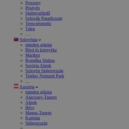
Pozsony
Pöstyén
Stubnyafürdő
Szlovák Paradicsom
Trencsénteplic
Tátra
…
Szlovénia
minden ajánlat
Bled és környéke
Maribor
Rogaška Slatina
Savinja Alpok
Szlovén Stájerország
Triglav Nemzeti Park
…
Ausztria
minden ajánlat
Alacsony-Tauern
Alpok
Bécs
Magas-Tauern
Karintia
Stájerország
…