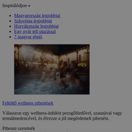
Inspirálódjon
Magyarország legjobbjai
Szlovénia legjobbjai
Horvátország legjobbjai
Egy nyár teli utazással
7 magyar régió
Feltöltő wellness pihenések
Válasszon egy wellness-üdülést pezsgőfürdővel, szaunával vagy
termálmedencével, és élvezze a jól megérdemelt pihenést.
Pihenni szeretnék