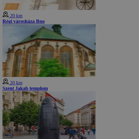
20 km
Régi városháza Bno
20 km
Szent Jakab templom