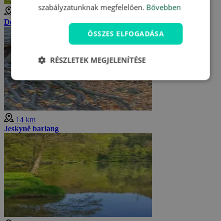
szabályzatunknak megfelelően.
Bővebben
14 km
Dél-Morvaország
ÖSSZES ELFOGADÁSA
RÉSZLETEK MEGJELENÍTÉSE
14 km
Jeskyně barlang