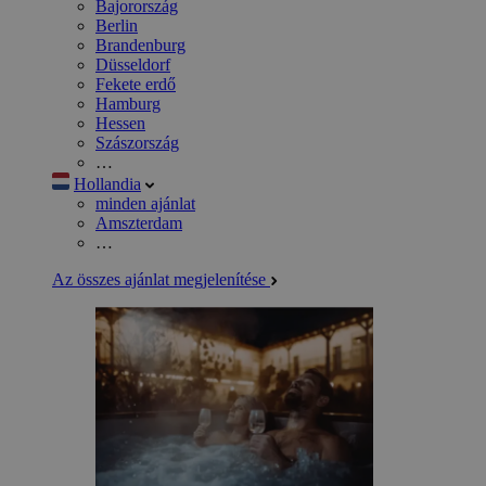
Bajorország
Berlin
Brandenburg
Düsseldorf
Fekete erdő
Hamburg
Hessen
Szászország
…
Hollandia
minden ajánlat
Amszterdam
…
Az összes ajánlat megjelenítése