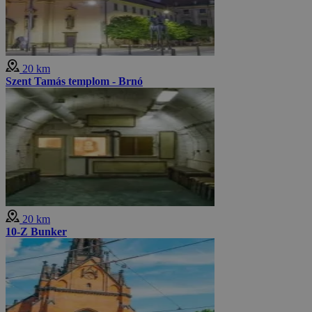
20 km
Szent Tamás templom - Brnó
20 km
10-Z Bunker