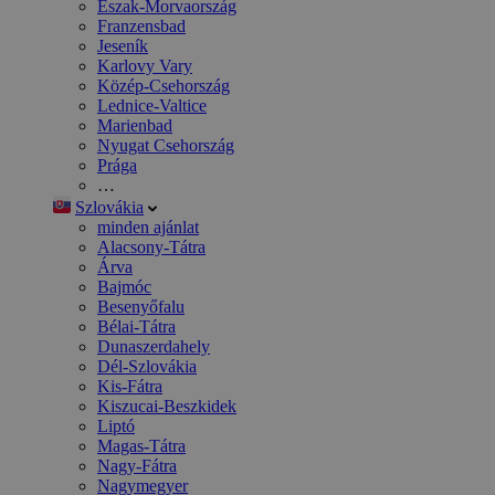
Észak-Morvaország
Franzensbad
Jeseník
Karlovy Vary
Közép-Csehország
Lednice-Valtice
Marienbad
Nyugat Csehország
Prága
…
Szlovákia
minden ajánlat
Alacsony-Tátra
Árva
Bajmóc
Besenyőfalu
Bélai-Tátra
Dunaszerdahely
Dél-Szlovákia
Kis-Fátra
Kiszucai-Beszkidek
Liptó
Magas-Tátra
Nagy-Fátra
Nagymegyer