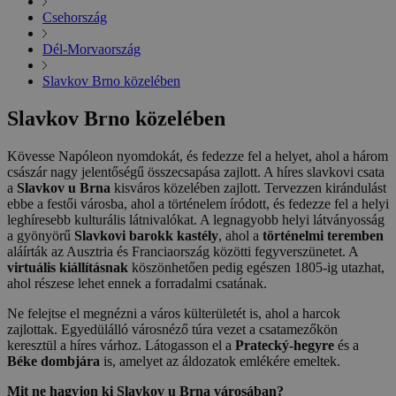
Csehország
Dél-Morvaország
Slavkov Brno közelében
Slavkov Brno közelében
Kövesse Napóleon nyomdokát, és fedezze fel a helyet, ahol a három
császár nagy jelentőségű összecsapása zajlott. A híres slavkovi csata
a
Slavkov u Brna
kisváros közelében zajlott. Tervezzen kirándulást
ebbe a festői városba, ahol a történelem íródott, és fedezze fel a helyi
leghíresebb kulturális látnivalókat. A legnagyobb helyi látványosság
a gyönyörű
Slavkovi barokk kastély
, ahol a
történelmi teremben
aláírták az Ausztria és Franciaország közötti fegyverszünetet. A
virtuális kiállításnak
köszönhetően pedig egészen 1805-ig utazhat,
ahol részese lehet ennek a forradalmi csatának.
Ne felejtse el megnézni a város külterületét is, ahol a harcok
zajlottak. Egyedülálló városnéző túra vezet a csatamezőkön
keresztül a híres várhoz. Látogasson el a
Pratecký-hegyre
és a
Béke dombjára
is, amelyet az áldozatok emlékére emeltek.
Mit ne hagyjon ki Slavkov u Brna városában?