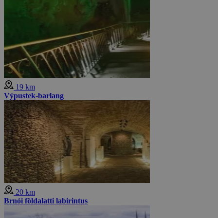
19 km
Výpustek-barlang
20 km
Brnói földalatti labirintus