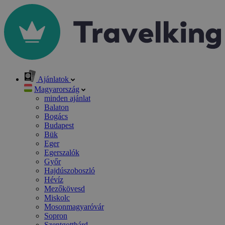
Ajánlatok
Magyarország
minden ajánlat
Balaton
Bogács
Budapest
Bük
Eger
Egerszalók
Győr
Hajdúszoboszló
Hévíz
Mezőkövesd
Miskolc
Mosonmagyaróvár
Sopron
Szentgotthárd