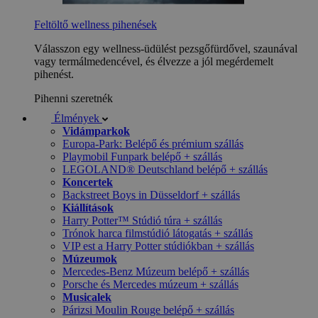
Feltöltő wellness pihenések
Válasszon egy wellness-üdülést pezsgőfürdővel, szaunával
vagy termálmedencével, és élvezze a jól megérdemelt
pihenést.
Pihenni szeretnék
Élmények
Vidámparkok
Europa-Park: Belépő és prémium szállás
Playmobil Funpark belépő + szállás
LEGOLAND® Deutschland belépő + szállás
Koncertek
Backstreet Boys in Düsseldorf + szállás
Kiállítások
Harry Potter™ Stúdió túra + szállás
Trónok harca filmstúdió látogatás + szállás
VIP est a Harry Potter stúdiókban + szállás
Múzeumok
Mercedes-Benz Múzeum belépő + szállás
Porsche és Mercedes múzeum + szállás
Musicalek
Párizsi Moulin Rouge belépő + szállás