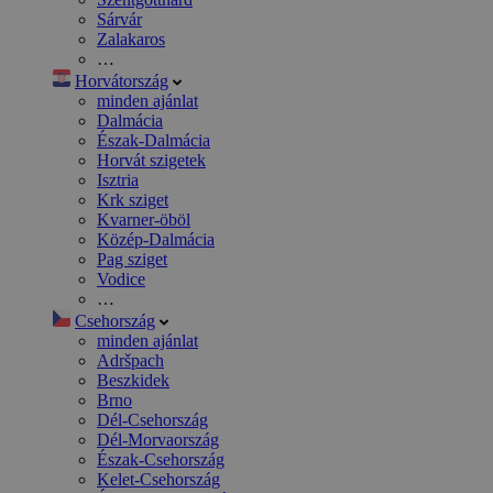
Sárvár
Zalakaros
…
Horvátország
minden ajánlat
Dalmácia
Észak-Dalmácia
Horvát szigetek
Isztria
Krk sziget
Kvarner-öböl
Közép-Dalmácia
Pag sziget
Vodice
…
Csehország
minden ajánlat
Adršpach
Beszkidek
Brno
Dél-Csehország
Dél-Morvaország
Észak-Csehország
Kelet-Csehország