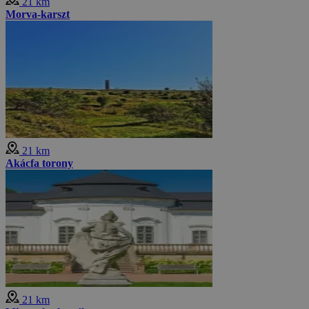
21 km
Morva-karszt
21 km
Akácfa torony
21 km