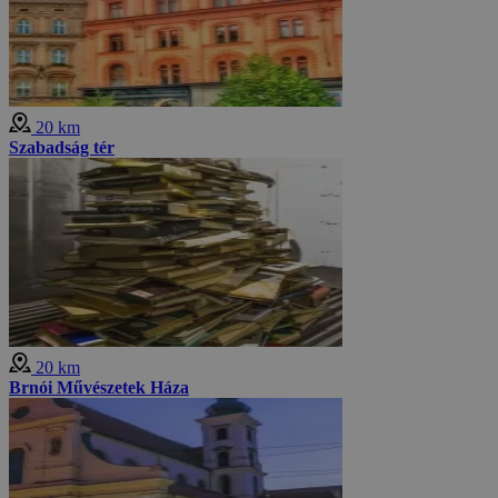
20 km
Szabadság tér
20 km
Brnói Művészetek Háza