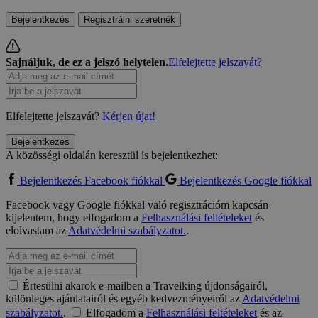
Bejelentkezés
Regisztrálni szeretnék
Sajnáljuk, de ez a jelszó helytelen.
Elfelejtette jelszavát?
Elfelejtette jelszavát?
Kérjen újat!
Bejelentkezés
A közösségi oldalán keresztül is bejelentkezhet:
Bejelentkezés Facebook fiókkal
Bejelentkezés Google fiókkal
Facebook vagy Google fiókkal való regisztrációm kapcsán
kijelentem, hogy elfogadom a
Felhasználási feltételeket
és
elolvastam az
Adatvédelmi szabályzatot.
.
Értesülni akarok e-mailben a Travelking újdonságairól,
különleges ajánlatairól és egyéb kedvezményeiről az
Adatvédelmi
szabályzatot.
.
Elfogadom a
Felhasználási feltételeket
és az