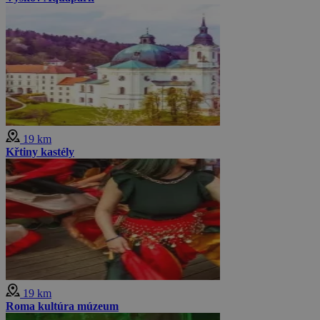
19 km
Křtiny kastély
19 km
Roma kultúra múzeum