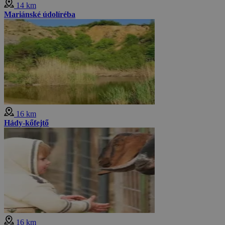
14 km
Mariánské údolíréba
16 km
Hády-kőfejtő
16 km