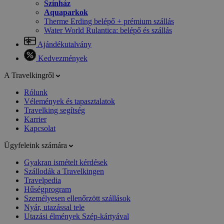
Színház
Aquaparkok
Therme Erding belépő + prémium szállás
Water World Rulantica: belépő és szállás
Ajándékutalvány
Kedvezmények
A Travelkingről
Rólunk
Vélemények és tapasztalatok
Travelking segítség
Karrier
Kapcsolat
Ügyfeleink számára
Gyakran ismételt kérdések
Szállodák a Travelkingen
Travelpedia
Hűségprogram
Személyesen ellenőrzött szállások
Nyár, utazással tele
Utazási élmények Szép-kártyával