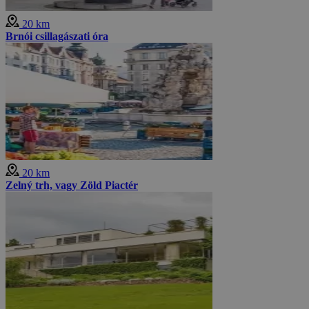
20 km
Brnói csillagászati óra
20 km
Zelný trh, vagy Zöld Piactér