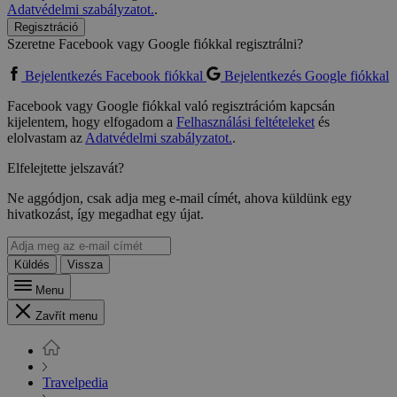
Adatvédelmi szabályzatot.
.
Regisztráció
Szeretne Facebook vagy Google fiókkal regisztrálni?
Bejelentkezés Facebook fiókkal
Bejelentkezés Google fiókkal
Facebook vagy Google fiókkal való regisztrációm kapcsán
kijelentem, hogy elfogadom a
Felhasználási feltételeket
és
elolvastam az
Adatvédelmi szabályzatot.
.
Elfelejtette jelszavát?
Ne aggódjon, csak adja meg e-mail címét, ahova küldünk egy
hivatkozást, így megadhat egy újat.
Küldés
Vissza
Menu
Zavřít menu
Travelpedia