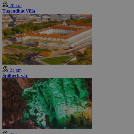
20 km
Tugendhat Villa
21 km
Špilberk vár