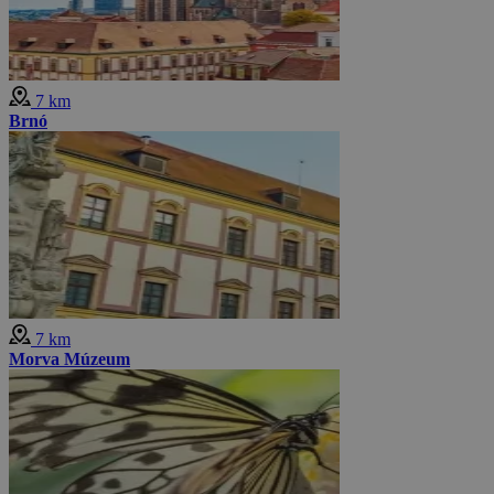
7 km
Brnó
7 km
Morva Múzeum