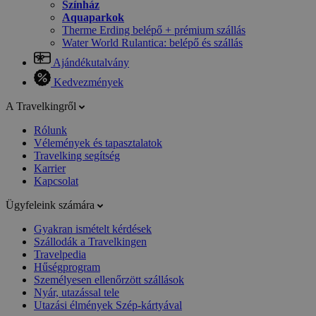
Színház
Aquaparkok
Therme Erding belépő + prémium szállás
Water World Rulantica: belépő és szállás
Ajándékutalvány
Kedvezmények
A Travelkingről
Rólunk
Vélemények és tapasztalatok
Travelking segítség
Karrier
Kapcsolat
Ügyfeleink számára
Gyakran ismételt kérdések
Szállodák a Travelkingen
Travelpedia
Hűségprogram
Személyesen ellenőrzött szállások
Nyár, utazással tele
Utazási élmények Szép-kártyával