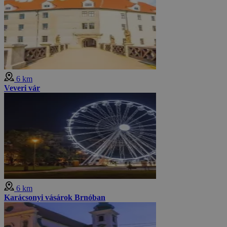
6 km
Veveri vár
6 km
Karácsonyi vásárok Brnóban