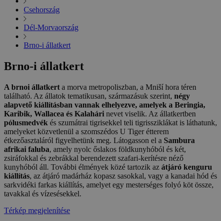
Csehország
Dél-Morvaország
Brno-i állatkert
Brno-i állatkert
A brnoi állatkert
a morva metropoliszban, a Mniší hora téren
található. Az állatok tematikusan, származásuk szerint,
négy
alapvető kiállításban vannak elhelyezve, amelyek a Beringia,
Karibik, Wallacea és Kalahári
nevet viselik. Az állatkertben
pólusmedvék
és szumátrai tigrisekkel teli tigrissziklákat is láthatunk,
amelyeket közvetlenül a szomszédos U Tiger étterem
étkezőasztaláról figyelhetünk meg. Látogasson el a
Sambura
afrikai faluba
, amely nyolc őslakos földkunyhóból és két,
zsiráfokkal és zebrákkal berendezett szafari-kerítésre néző
kunyhóból áll. További élmények közé tartozik az
átjáró kenguru
kiállítás
, az átjáró madárház kopasz sasokkal, vagy a kanadai hód és
sarkvidéki farkas kiállítás, amelyet egy mesterséges folyó köt össze,
tavakkal és vízesésekkel.
Térkép megjelenítése