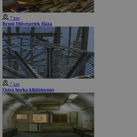
7 km
Brnói Művészetek Háza
7 km
Ostrá horka kilátótorony