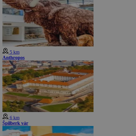
5 km
Anthropos
6 km
Špilberk vár