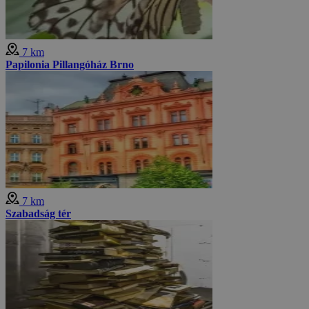
7 km
Papilonia Pillangóház Brno
7 km
Szabadság tér