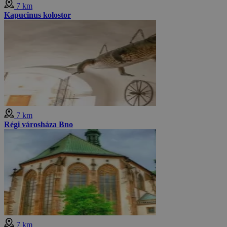
7 km
Kapucinus kolostor
7 km
Régi városháza Bno
7 km