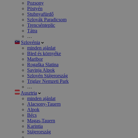
Pozsony
Pöstyén
Stubnyafürdő
Szlovák Paradicsom
Trencsénteplic
Tátra
…
Szlovénia
minden ajánlat
Bled és környéke
Maribor
Rogaška Slatina
Savinja Alpok
Szlovén Stájerország
Triglav Nemzeti Park
…
Ausztria
minden ajánlat
Alacsony-Tauern
Alpok
Bécs
Magas-Tauern
Karintia
Stájerország
…