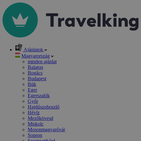
Ajánlatok
Magyarország
minden ajánlat
Balaton
Bogács
Budapest
Bük
Eger
Egerszalók
Győr
Hajdúszoboszló
Hévíz
Mezőkövesd
Miskolc
Mosonmagyaróvár
Sopron
Szentgotthárd