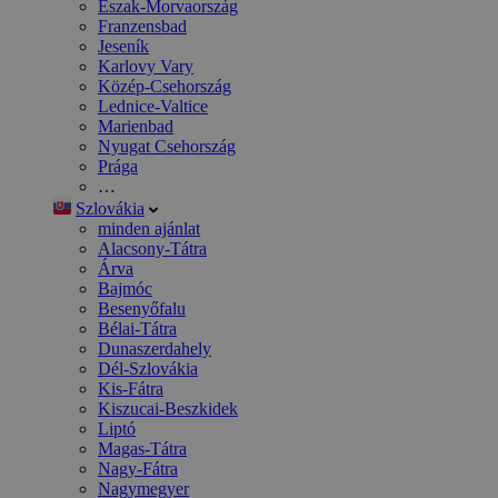
Észak-Morvaország
Franzensbad
Jeseník
Karlovy Vary
Közép-Csehország
Lednice-Valtice
Marienbad
Nyugat Csehország
Prága
…
Szlovákia
minden ajánlat
Alacsony-Tátra
Árva
Bajmóc
Besenyőfalu
Bélai-Tátra
Dunaszerdahely
Dél-Szlovákia
Kis-Fátra
Kiszucai-Beszkidek
Liptó
Magas-Tátra
Nagy-Fátra
Nagymegyer