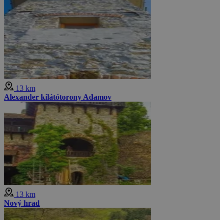
13 km
Alexander kilátótorony Adamov
13 km
Nový hrad