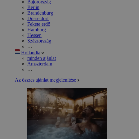
Bajorország
Berlin
Brandenburg
Düsseldorf
Fekete erdő
Hamburg
Hessen
Szászország
…
Hollandia
minden ajánlat
Amszterdam
…
Az összes ajánlat megjelenítése