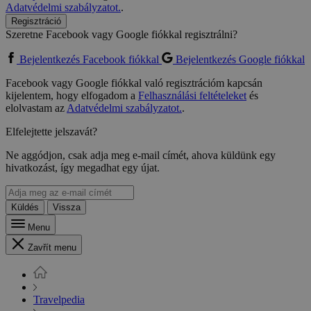
Adatvédelmi szabályzatot.
.
Regisztráció
Szeretne Facebook vagy Google fiókkal regisztrálni?
Bejelentkezés Facebook fiókkal
Bejelentkezés Google fiókkal
Facebook vagy Google fiókkal való regisztrációm kapcsán
kijelentem, hogy elfogadom a
Felhasználási feltételeket
és
elolvastam az
Adatvédelmi szabályzatot.
.
Elfelejtette jelszavát?
Ne aggódjon, csak adja meg e-mail címét, ahova küldünk egy
hivatkozást, így megadhat egy újat.
Küldés
Vissza
Menu
Zavřít menu
Travelpedia