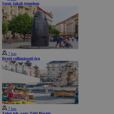
Szent Jakab templom
7 km
Brnói csillagászati óra
7 km
Zelný trh, vagy Zöld Piactér