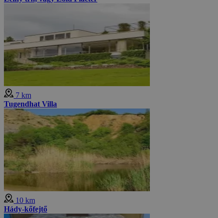
7 km
Tugendhat Villa
10 km
Hády-kőfejtő