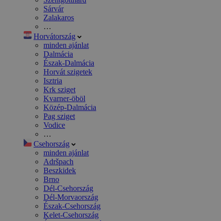
Sárvár
Zalakaros
…
Horvátország
minden ajánlat
Dalmácia
Észak-Dalmácia
Horvát szigetek
Isztria
Krk sziget
Kvarner-öböl
Közép-Dalmácia
Pag sziget
Vodice
…
Csehország
minden ajánlat
Adršpach
Beszkidek
Brno
Dél-Csehország
Dél-Morvaország
Észak-Csehország
Kelet-Csehország