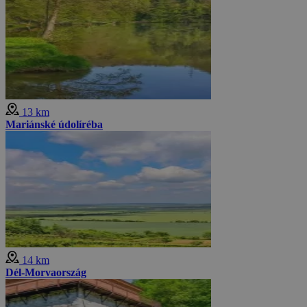
13 km
Mariánské údolíréba
14 km
Dél-Morvaország