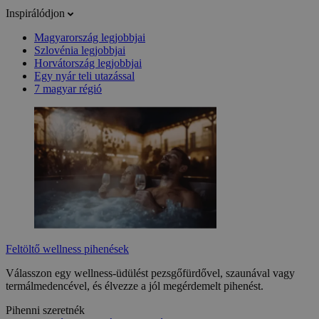
Inspirálódjon
Magyarország legjobbjai
Szlovénia legjobbjai
Horvátország legjobbjai
Egy nyár teli utazással
7 magyar régió
Feltöltő wellness pihenések
Válasszon egy wellness-üdülést pezsgőfürdővel, szaunával vagy
termálmedencével, és élvezze a jól megérdemelt pihenést.
Pihenni szeretnék