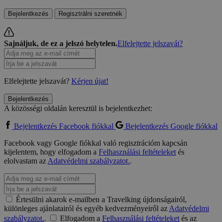
Bejelentkezés
Regisztrálni szeretnék
Sajnáljuk, de ez a jelszó helytelen.
Elfelejtette jelszavát?
Elfelejtette jelszavát?
Kérjen újat!
Bejelentkezés
A közösségi oldalán keresztül is bejelentkezhet:
Bejelentkezés Facebook fiókkal
Bejelentkezés Google fiókkal
Facebook vagy Google fiókkal való regisztrációm kapcsán
kijelentem, hogy elfogadom a
Felhasználási feltételeket
és
elolvastam az
Adatvédelmi szabályzatot.
.
Értesülni akarok e-mailben a Travelking újdonságairól,
különleges ajánlatairól és egyéb kedvezményeiről az
Adatvédelmi
szabályzatot.
.
Elfogadom a
Felhasználási feltételeket
és az