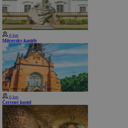
6 km
Mitrovsky-kastély
6 km
Červený kostel