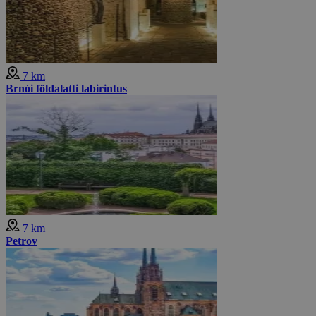
7 km
Brnói földalatti labirintus
7 km
Petrov