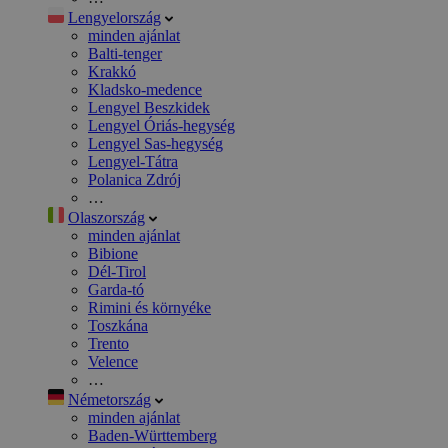
Lengyelország
minden ajánlat
Balti-tenger
Krakkó
Kladsko-medence
Lengyel Beszkidek
Lengyel Óriás-hegység
Lengyel Sas-hegység
Lengyel-Tátra
Polanica Zdrój
…
Olaszország
minden ajánlat
Bibione
Dél-Tirol
Garda-tó
Rimini és környéke
Toszkána
Trento
Velence
…
Németország
minden ajánlat
Baden-Württemberg