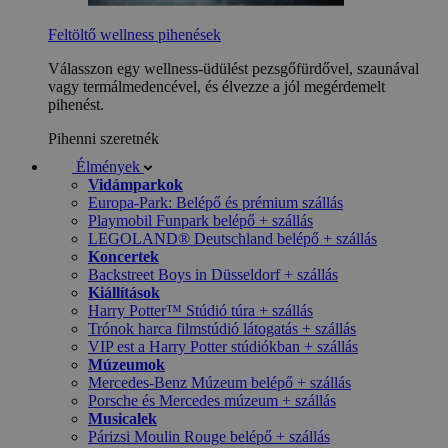
Feltöltő wellness pihenések
Válasszon egy wellness-üdülést pezsgőfürdővel, szaunával
vagy termálmedencével, és élvezze a jól megérdemelt
pihenést.
Pihenni szeretnék
Élmények
Vidámparkok
Europa-Park: Belépő és prémium szállás
Playmobil Funpark belépő + szállás
LEGOLAND® Deutschland belépő + szállás
Koncertek
Backstreet Boys in Düsseldorf + szállás
Kiállítások
Harry Potter™ Stúdió túra + szállás
Trónok harca filmstúdió látogatás + szállás
VIP est a Harry Potter stúdiókban + szállás
Múzeumok
Mercedes-Benz Múzeum belépő + szállás
Porsche és Mercedes múzeum + szállás
Musicalek
Párizsi Moulin Rouge belépő + szállás