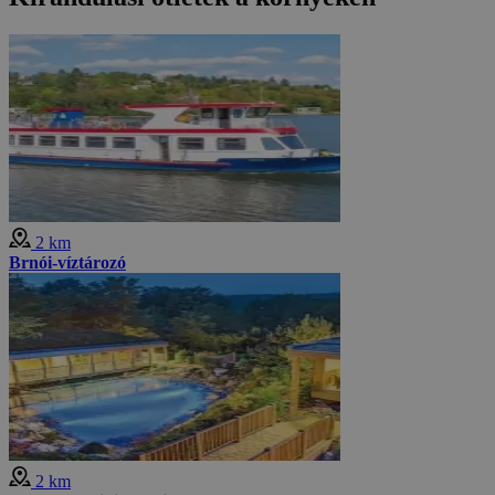
2 km
Brnói-víztározó
2 km