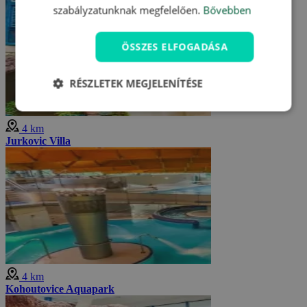
szabályzatunknak megfelelően.
Bővebben
ÖSSZES ELFOGADÁSA
RÉSZLETEK MEGJELENÍTÉSE
4 km
Jurkovic Villa
4 km
Kohoutovice Aquapark