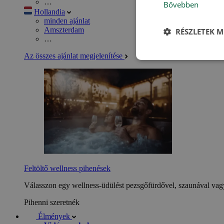
…
Bővebben
Hollandia
minden ajánlat
Amszterdam
RÉSZLETEK M
…
Az összes ajánlat megjelenítése
Feltöltő wellness pihenések
Válasszon egy wellness-üdülést pezsgőfürdővel, szaunával vagy
Pihenni szeretnék
Élmények