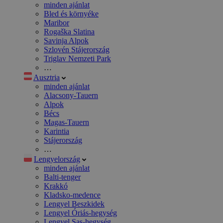
minden ajánlat
Bled és környéke
Maribor
Rogaška Slatina
Savinja Alpok
Szlovén Stájerország
Triglav Nemzeti Park
…
Ausztria
minden ajánlat
Alacsony-Tauern
Alpok
Bécs
Magas-Tauern
Karintia
Stájerország
…
Lengyelország
minden ajánlat
Balti-tenger
Krakkó
Kladsko-medence
Lengyel Beszkidek
Lengyel Óriás-hegység
Lengyel Sas-hegység