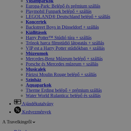
Vidámparkok
Europa-Park: Belépő és prémium szállás
Playmobil Funpark belépő + szállás
LEGOLAND® Deutschland belépő + szállás
Koncertek
Backstreet Boys in Düsseldorf + szállás
Kiállítások
Harry Potter™ Stúdió túra + szállás
Trónok harca filmstúdió látogatás + szállás
VIP est a Harry Potter stúdiókban + szállás
Múzeumok
Mercedes-Benz Múzeum belépő + szállás
Porsche és Mercedes múzeum + szállás
Musicalek
Párizsi Moulin Rouge belépő + szállás
Színház
Aquaparkok
Therme Erding belépő + prémium szállás
Water World Rulantica: belépő és szállás
Ajándékutalvány
Kedvezmények
A Travelkingről