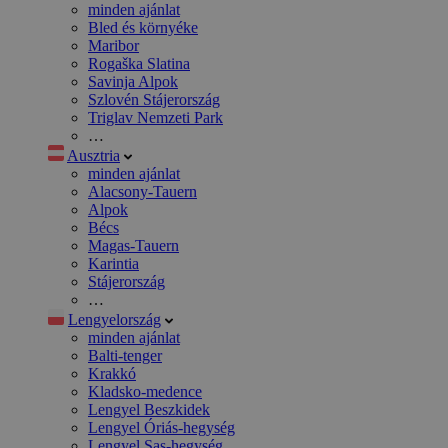
minden ajánlat
Bled és környéke
Maribor
Rogaška Slatina
Savinja Alpok
Szlovén Stájerország
Triglav Nemzeti Park
…
Ausztria
minden ajánlat
Alacsony-Tauern
Alpok
Bécs
Magas-Tauern
Karintia
Stájerország
…
Lengyelország
minden ajánlat
Balti-tenger
Krakkó
Kladsko-medence
Lengyel Beszkidek
Lengyel Óriás-hegység
Lengyel Sas-hegység