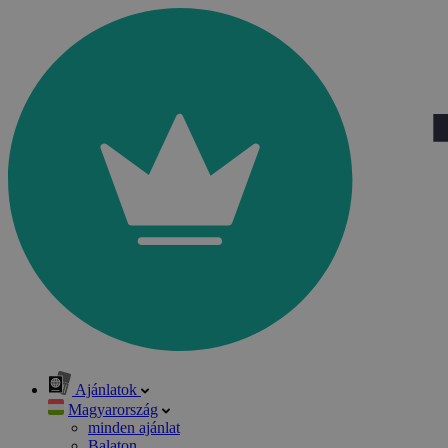
Ajánlatok
Magyarország
minden ajánlat
Balaton