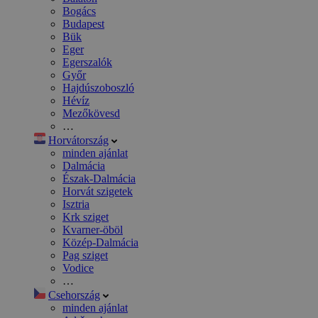
Bogács
Budapest
Bük
Eger
Egerszalók
Győr
Hajdúszoboszló
Hévíz
Mezőkövesd
…
Horvátország
minden ajánlat
Dalmácia
Észak-Dalmácia
Horvát szigetek
Isztria
Krk sziget
Kvarner-öböl
Közép-Dalmácia
Pag sziget
Vodice
…
Csehország
minden ajánlat