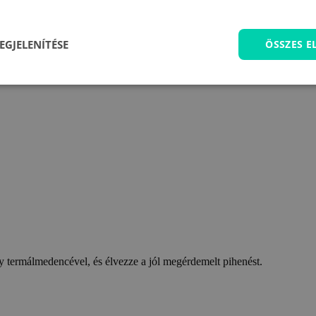
EGJELENÍTÉSE
ÖSSZES 
 termálmedencével, és élvezze a jól megérdemelt pihenést.