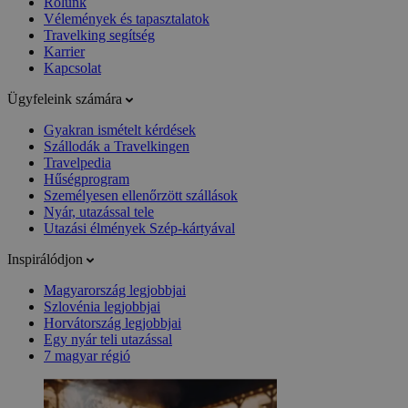
Rólunk
Vélemények és tapasztalatok
Travelking segítség
Karrier
Kapcsolat
Ügyfeleink számára
Gyakran ismételt kérdések
Szállodák a Travelkingen
Travelpedia
Hűségprogram
Személyesen ellenőrzött szállások
Nyár, utazással tele
Utazási élmények Szép-kártyával
Inspirálódjon
Magyarország legjobbjai
Szlovénia legjobbjai
Horvátország legjobbjai
Egy nyár teli utazással
7 magyar régió