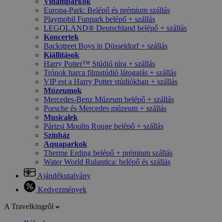
Vidámparkok
Europa-Park: Belépő és prémium szállás
Playmobil Funpark belépő + szállás
LEGOLAND® Deutschland belépő + szállás
Koncertek
Backstreet Boys in Düsseldorf + szállás
Kiállítások
Harry Potter™ Stúdió túra + szállás
Trónok harca filmstúdió látogatás + szállás
VIP est a Harry Potter stúdiókban + szállás
Múzeumok
Mercedes-Benz Múzeum belépő + szállás
Porsche és Mercedes múzeum + szállás
Musicalek
Párizsi Moulin Rouge belépő + szállás
Színház
Aquaparkok
Therme Erding belépő + prémium szállás
Water World Rulantica: belépő és szállás
Ajándékutalvány
Kedvezmények
A Travelkingről