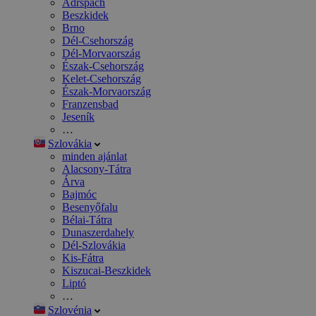
Adršpach
Beszkidek
Brno
Dél-Csehország
Dél-Morvaország
Észak-Csehország
Kelet-Csehország
Észak-Morvaország
Franzensbad
Jeseník
…
Szlovákia
minden ajánlat
Alacsony-Tátra
Árva
Bajmóc
Besenyőfalu
Bélai-Tátra
Dunaszerdahely
Dél-Szlovákia
Kis-Fátra
Kiszucai-Beszkidek
Liptó
…
Szlovénia