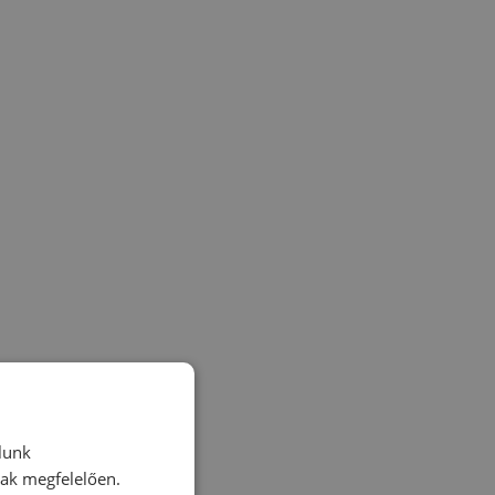
lunk
nak megfelelően.