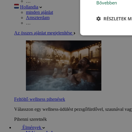
…
Bővebben
Hollandia
minden ajánlat
Amszterdam
RÉSZLETEK M
…
Az összes ajánlat megjelenítése
Feltöltő wellness pihenések
Válasszon egy wellness-üdülést pezsgőfürdővel, szaunával vagy
Pihenni szeretnék
Élmények