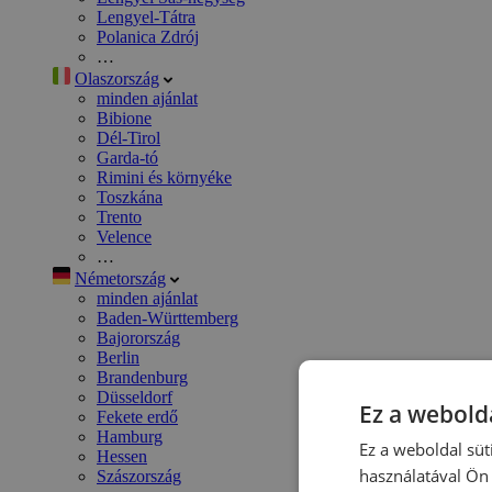
Lengyel-Tátra
Polanica Zdrój
…
Olaszország
minden ajánlat
Bibione
Dél-Tirol
Garda-tó
Rimini és környéke
Toszkána
Trento
Velence
…
Németország
minden ajánlat
Baden-Württemberg
Bajorország
Berlin
Brandenburg
Düsseldorf
Ez a webolda
Fekete erdő
Hamburg
Ez a weboldal süt
Hessen
használatával Ön 
Szászország