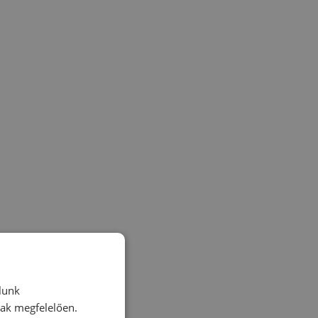
lunk
nak megfelelően.