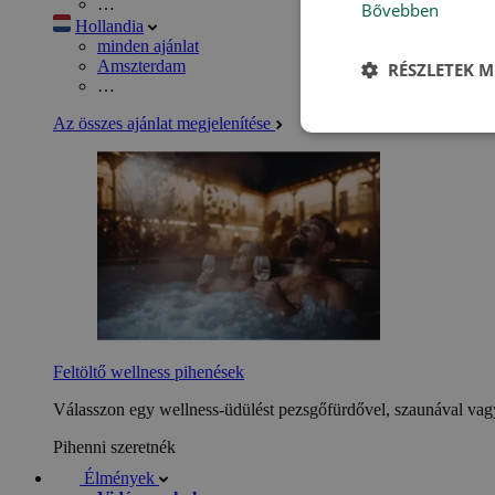
…
Bővebben
Hollandia
minden ajánlat
Amszterdam
RÉSZLETEK M
…
Az összes ajánlat megjelenítése
Feltöltő wellness pihenések
Válasszon egy wellness-üdülést pezsgőfürdővel, szaunával vagy
Pihenni szeretnék
Élmények