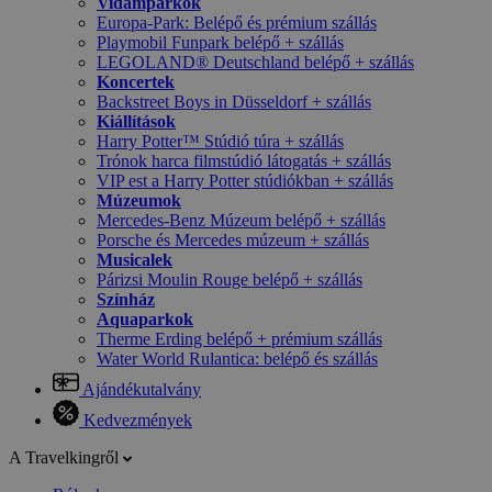
Vidámparkok
Europa-Park: Belépő és prémium szállás
Playmobil Funpark belépő + szállás
LEGOLAND® Deutschland belépő + szállás
Koncertek
Backstreet Boys in Düsseldorf + szállás
Kiállítások
Harry Potter™ Stúdió túra + szállás
Trónok harca filmstúdió látogatás + szállás
VIP est a Harry Potter stúdiókban + szállás
Múzeumok
Mercedes-Benz Múzeum belépő + szállás
Porsche és Mercedes múzeum + szállás
Musicalek
Párizsi Moulin Rouge belépő + szállás
Színház
Aquaparkok
Therme Erding belépő + prémium szállás
Water World Rulantica: belépő és szállás
Ajándékutalvány
Kedvezmények
A Travelkingről