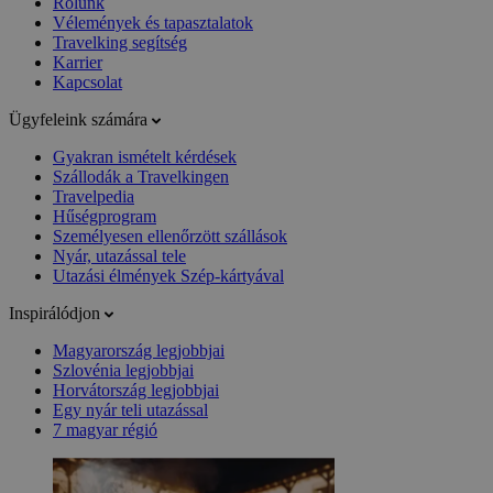
Rólunk
Vélemények és tapasztalatok
Travelking segítség
Karrier
Kapcsolat
Ügyfeleink számára
Gyakran ismételt kérdések
Szállodák a Travelkingen
Travelpedia
Hűségprogram
Személyesen ellenőrzött szállások
Nyár, utazással tele
Utazási élmények Szép-kártyával
Inspirálódjon
Magyarország legjobbjai
Szlovénia legjobbjai
Horvátország legjobbjai
Egy nyár teli utazással
7 magyar régió