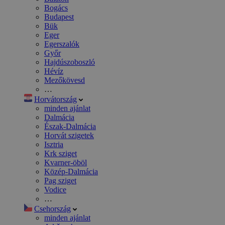
Bogács
Budapest
Bük
Eger
Egerszalók
Győr
Hajdúszoboszló
Hévíz
Mezőkövesd
…
Horvátország
minden ajánlat
Dalmácia
Észak-Dalmácia
Horvát szigetek
Isztria
Krk sziget
Kvarner-öböl
Közép-Dalmácia
Pag sziget
Vodice
…
Csehország
minden ajánlat