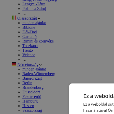
Lengyel-Tátra
Polanica Zdrój
…
Olaszország
minden ajánlat
Bibione
Dél-Tirol
Garda-tó
Rimini és környéke
Toszkána
Trento
Velence
…
Németország
minden ajánlat
Baden-Württemberg
Bajorország
Berlin
Brandenburg
Düsseldorf
Ez a webolda
Fekete erdő
Hamburg
Ez a weboldal süt
Hessen
használatával Ön 
Szászország