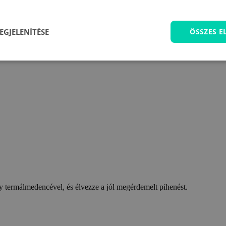
EGJELENÍTÉSE
ÖSSZES 
 termálmedencével, és élvezze a jól megérdemelt pihenést.