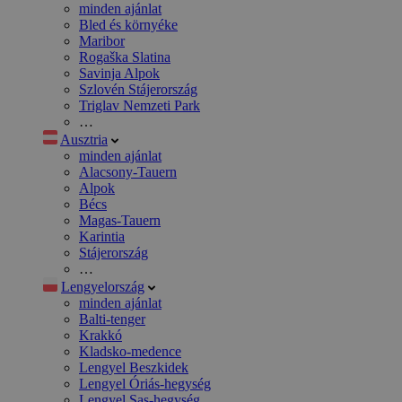
minden ajánlat
Bled és környéke
Maribor
Rogaška Slatina
Savinja Alpok
Szlovén Stájerország
Triglav Nemzeti Park
…
Ausztria
minden ajánlat
Alacsony-Tauern
Alpok
Bécs
Magas-Tauern
Karintia
Stájerország
…
Lengyelország
minden ajánlat
Balti-tenger
Krakkó
Kladsko-medence
Lengyel Beszkidek
Lengyel Óriás-hegység
Lengyel Sas-hegység