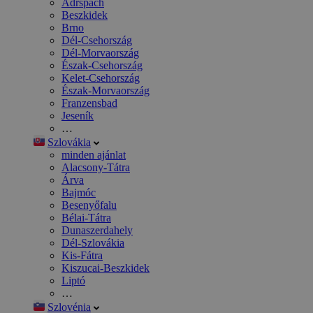
Adršpach
Beszkidek
Brno
Dél-Csehország
Dél-Morvaország
Észak-Csehország
Kelet-Csehország
Észak-Morvaország
Franzensbad
Jeseník
…
Szlovákia
minden ajánlat
Alacsony-Tátra
Árva
Bajmóc
Besenyőfalu
Bélai-Tátra
Dunaszerdahely
Dél-Szlovákia
Kis-Fátra
Kiszucai-Beszkidek
Liptó
…
Szlovénia