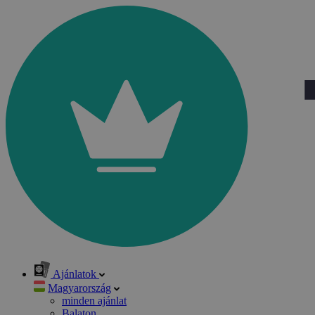
Ajánlatok
Magyarország
minden ajánlat
Balaton