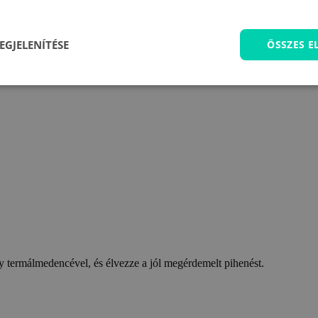
EGJELENÍTÉSE
ÖSSZES 
 termálmedencével, és élvezze a jól megérdemelt pihenést.