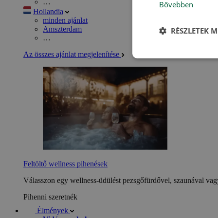
…
Bővebben
Hollandia
minden ajánlat
Amszterdam
RÉSZLETEK M
…
Az összes ajánlat megjelenítése
Feltöltő wellness pihenések
Válasszon egy wellness-üdülést pezsgőfürdővel, szaunával vagy
Pihenni szeretnék
Élmények