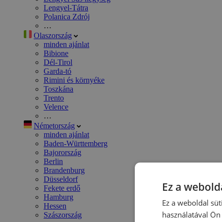
Lengyel-Tátra
Polanica Zdrój
…
Olaszország
minden ajánlat
Bibione
Dél-Tirol
Garda-tó
Rimini és környéke
Toszkána
Trento
Velence
…
Németország
minden ajánlat
Baden-Württemberg
Bajorország
Berlin
Brandenburg
Düsseldorf
Ez a webolda
Fekete erdő
Hamburg
Ez a weboldal süt
Hessen
használatával Ön 
Szászország