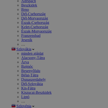
Adršpach
Beszkidek
Brno
Dél-Csehország
Dél-Morvaország
Észak-Csehország
Kelet-Csehország
Észak-Morvaország
Franzensbad
Jeseník
…
Szlovákia
minden ajánlat
Alacsony-Tátra
Árva
Bajmóc
Besenyőfalu
Bélai-Tátra
Dunaszerdahely
Dél-Szlovákia
Kis-Fátra
Kiszucai-Beszkidek
Liptó
…
Szlovénia