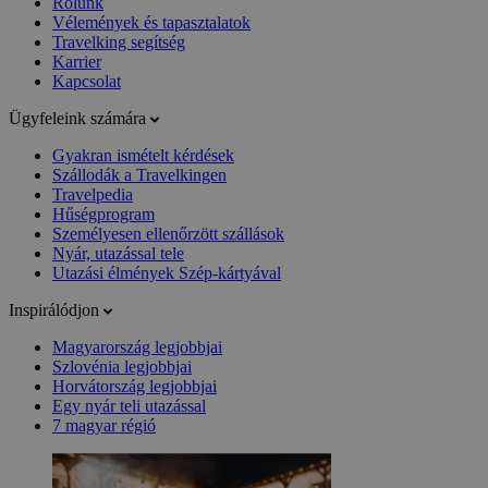
Rólunk
Vélemények és tapasztalatok
Travelking segítség
Karrier
Kapcsolat
Ügyfeleink számára
Gyakran ismételt kérdések
Szállodák a Travelkingen
Travelpedia
Hűségprogram
Személyesen ellenőrzött szállások
Nyár, utazással tele
Utazási élmények Szép-kártyával
Inspirálódjon
Magyarország legjobbjai
Szlovénia legjobbjai
Horvátország legjobbjai
Egy nyár teli utazással
7 magyar régió