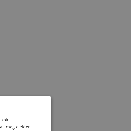
lunk
nak megfelelően.