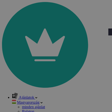
Ajánlatok
Magyarország
minden ajánlat
Balaton