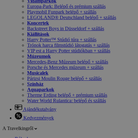
Vidámparkok
Europa-Park: Belépő és prémium szállás
Playmobil Funpark belépő + szállás
LEGOLAND® Deutschland belépő + szállás
Koncertek
Backstreet Boys in Düsseldorf + szállás
Kiállítások
Harry Potter™ Stúdió túra + szállás
Trónok harca filmstúdió látogatás + szállás
VIP est a Harry Potter stúdiókban + szállás
Múzeumok
Mercedes-Benz Múzeum belépő + szállás
Porsche és Mercedes múzeum + szállás
Musicalek
Párizsi Moulin Rouge belépő + szállás
Színház
Aquaparkok
Therme Erding belépő + prémium szállás
Water World Rulantica: belépő és szállás
Ajándékutalvány
Kedvezmények
A Travelkingről