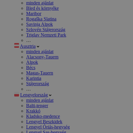
minden ajánlat
Bled és környéke
Maribor
Rogaška Slatina
Savinja Alpok
Szlovén Stájerország
Triglav Nemzeti Park
…
Ausztria
minden ajánlat
Alacsony-Tauern
Alpok
Bécs
Magas-Tauern
Karintia
Stájerország
…
Lengyelország
minden ajánlat
Balti-tenger
Krakkó
Kladsko-medence
Lengyel Beszkidek
Lengyel Óriás-hegység
Lengyel Sas-hegység