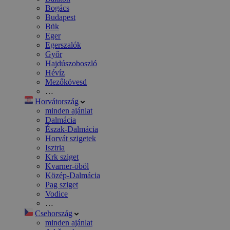
Bogács
Budapest
Bük
Eger
Egerszalók
Győr
Hajdúszoboszló
Hévíz
Mezőkövesd
…
Horvátország
minden ajánlat
Dalmácia
Észak-Dalmácia
Horvát szigetek
Isztria
Krk sziget
Kvarner-öböl
Közép-Dalmácia
Pag sziget
Vodice
…
Csehország
minden ajánlat