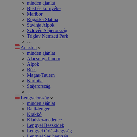
minden ajánlat
Bled és környéke
Maribor
Rogaška Slatina
Savinja Alpok
Szlovén Stájerország
Triglav Nemzeti Park
…
Ausztria
minden ajánlat
Alacsony-Tauern
Alpok
Bécs
Magas-Tauern
Karintia
Stájerország
…
Lengyelország
minden ajánlat
Balti-tenger
Krakkó
Kladsko-medence
Lengyel Beszkidek
Lengyel Óriás-hegység
Lengyel Sas-hegység