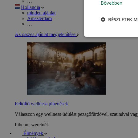
…
Bővebben
Hollandia
minden ajánlat
Amszterdam
RÉSZLETEK M
…
Az összes ajánlat megjelenítése
Feltöltő wellness pihenések
Válasszon egy wellness-üdülést pezsgőfürdővel, szaunával vagy
Pihenni szeretnék
Élmények