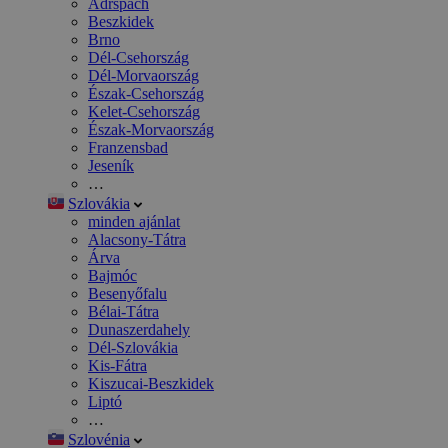
Adršpach
Beszkidek
Brno
Dél-Csehország
Dél-Morvaország
Észak-Csehország
Kelet-Csehország
Észak-Morvaország
Franzensbad
Jeseník
…
Szlovákia
minden ajánlat
Alacsony-Tátra
Árva
Bajmóc
Besenyőfalu
Bélai-Tátra
Dunaszerdahely
Dél-Szlovákia
Kis-Fátra
Kiszucai-Beszkidek
Liptó
…
Szlovénia