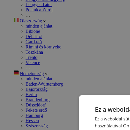
Lengyel-Tátra
Polanica Zdrój
…
Olaszország
minden ajánlat
Bibione
Dél-Tirol
Garda-tó
Rimini és környéke
Toszkána
Trento
Velence
…
Németország
minden ajánlat
Baden-Württemberg
Bajorország
Berlin
Brandenburg
Düsseldorf
Ez a webolda
Fekete erdő
Hamburg
Ez a weboldal süt
Hessen
használatával Ön 
Szászország