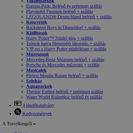
Vidámparkok
Europa-Park: Belépő és prémium szállás
Playmobil Funpark belépő + szállás
LEGOLAND® Deutschland belépő + szállás
Koncertek
Backstreet Boys in Düsseldorf + szállás
Kiállítások
Harry Potter™ Stúdió túra + szállás
Trónok harca filmstúdió látogatás + szállás
VIP est a Harry Potter stúdiókban + szállás
Múzeumok
Mercedes-Benz Múzeum belépő + szállás
Porsche és Mercedes múzeum + szállás
Musicalek
Párizsi Moulin Rouge belépő + szállás
Színház
Aquaparkok
Therme Erding belépő + prémium szállás
Water World Rulantica: belépő és szállás
Ajándékutalvány
Kedvezmények
A Travelkingről