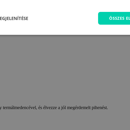
EGJELENÍTÉSE
ÖSSZES 
 termálmedencével, és élvezze a jól megérdemelt pihenést.