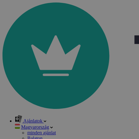
Ajánlatok
Magyarország
minden ajánlat
Balaton