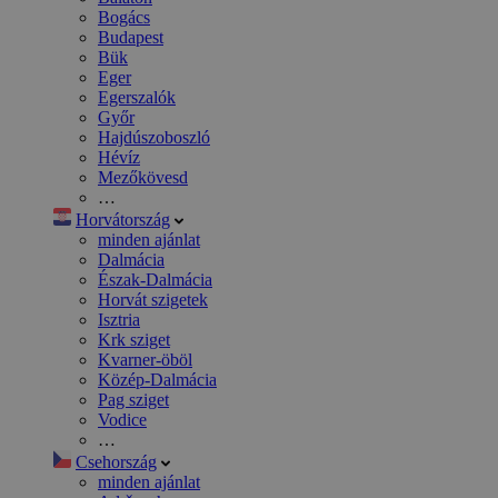
Bogács
Budapest
Bük
Eger
Egerszalók
Győr
Hajdúszoboszló
Hévíz
Mezőkövesd
…
Horvátország
minden ajánlat
Dalmácia
Észak-Dalmácia
Horvát szigetek
Isztria
Krk sziget
Kvarner-öböl
Közép-Dalmácia
Pag sziget
Vodice
…
Csehország
minden ajánlat