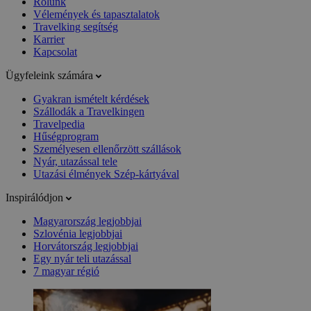
Rólunk
Vélemények és tapasztalatok
Travelking segítség
Karrier
Kapcsolat
Ügyfeleink számára
Gyakran ismételt kérdések
Szállodák a Travelkingen
Travelpedia
Hűségprogram
Személyesen ellenőrzött szállások
Nyár, utazással tele
Utazási élmények Szép-kártyával
Inspirálódjon
Magyarország legjobbjai
Szlovénia legjobbjai
Horvátország legjobbjai
Egy nyár teli utazással
7 magyar régió