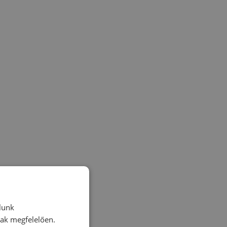
lunk
nak megfelelően.