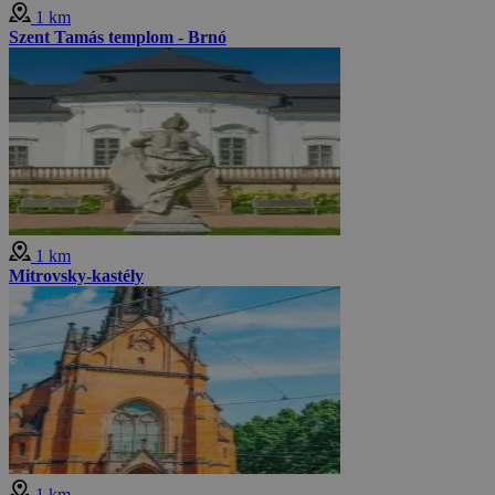
1 km
Szent Tamás templom - Brnó
1 km
Mitrovsky-kastély
1 km