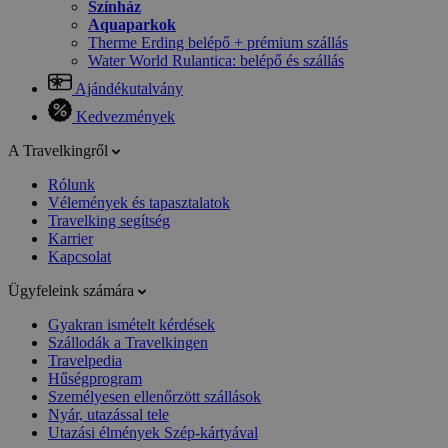
Színház
Aquaparkok
Therme Erding belépő + prémium szállás
Water World Rulantica: belépő és szállás
Ajándékutalvány
Kedvezmények
A Travelkingről
Rólunk
Vélemények és tapasztalatok
Travelking segítség
Karrier
Kapcsolat
Ügyfeleink számára
Gyakran ismételt kérdések
Szállodák a Travelkingen
Travelpedia
Hűségprogram
Személyesen ellenőrzött szállások
Nyár, utazással tele
Utazási élmények Szép-kártyával