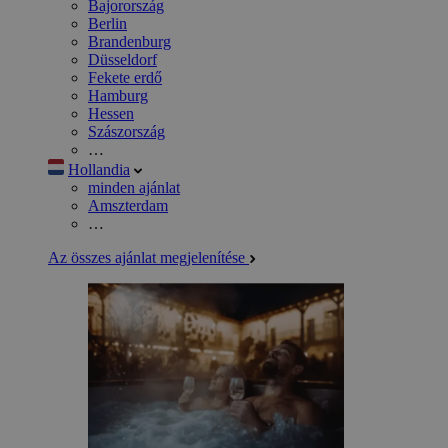
Bajorország
Berlin
Brandenburg
Düsseldorf
Fekete erdő
Hamburg
Hessen
Szászország
…
Hollandia
minden ajánlat
Amszterdam
…
Az összes ajánlat megjelenítése