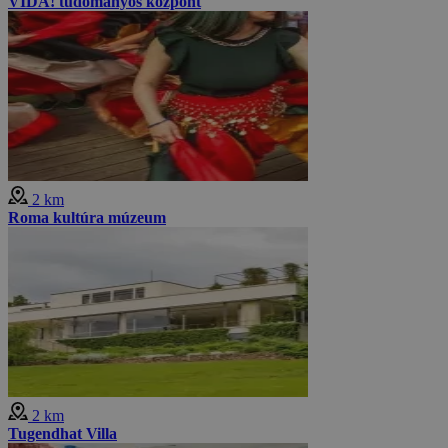
VIDA! tudományos központ
2 km
Roma kultúra múzeum
2 km
Tugendhat Villa