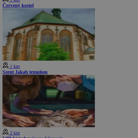
Červený kostel
1 km
Szent Jakab templom
2 km