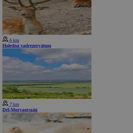
6 km
Holedná vadrezervátum
7 km
Dél-Morvaország