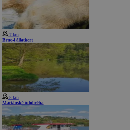
7 km
Brno-i állatkert
8 km
Mariánské údolíréba