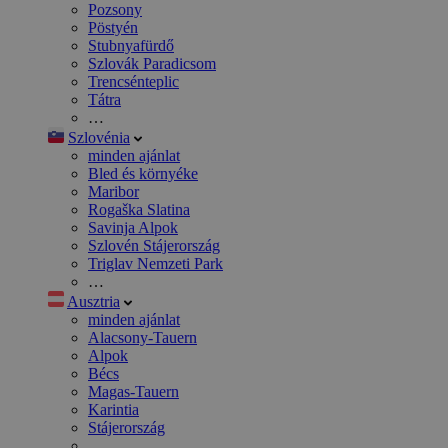
Pozsony
Pöstyén
Stubnyafürdő
Szlovák Paradicsom
Trencsénteplic
Tátra
…
Szlovénia
minden ajánlat
Bled és környéke
Maribor
Rogaška Slatina
Savinja Alpok
Szlovén Stájerország
Triglav Nemzeti Park
…
Ausztria
minden ajánlat
Alacsony-Tauern
Alpok
Bécs
Magas-Tauern
Karintia
Stájerország
…