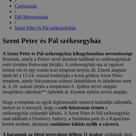
Csehország
Dél-Morvaország
Szent Péter és Pál székesegyház
Szent Péter és Pál székesegyház
A Szent Péter és Pál székesegyház kihagyhatatlan nevezetessége
Brnonak, amely a Petrov nevű dombon található (a székesegyházat
ezért röviden Petrovnak hívják). A székesegyház ma az egykori
brünni vár és egy román kori templom helyén áll. Ennek alapjain
épült fel a 13-14. század fordulóján a korai gótikus Szent Péter-
templom, amely fokozatosan számos átalakításon és átépítésen esett
át. A 20. század elején a templomot A. építész tervei alapján
neogótikus stílusban** építették át. Kirstein építész tervei alapján.
Hogy a templom az egyik legfontosabb nemzeti kulturális műemlék,
melyet az is bizonyít, hogy a
cseh tízkoronás érmén
a
székesegyház sziluettjét látható. A Szent Péter és Pál székesegyház
alatt található a Denisovy Sadovy, a Studánka park és a Kapucinus
kertek területe, ahonnan
csodálatos kilátás nyílik a városra
.
A harangok az itteni tornyokon délben 11 órakor
szólalnak meg,