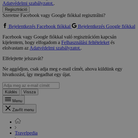
Adatvédelmi szabályzatot.
.
Regisztráció
Szeretne Facebook vagy Google fiókkal regisztrálni?
Bejelentkezés Facebook fiókkal
Bejelentkezés Google fiókkal
Facebook vagy Google fiókkal való regisztrációm kapcsán
kijelentem, hogy elfogadom a
Felhasználási feltételeket
és
elolvastam az
Adatvédelmi szabályzatot.
.
Elfelejtette jelszavát?
Ne aggódjon, csak adja meg e-mail címét, ahova küldünk egy
hivatkozást, így megadhat egy újat.
Küldés
Vissza
Menu
Zavřít menu
Travelpedia