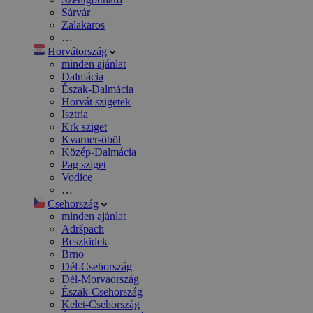
Sárvár
Zalakaros
…
Horvátország
minden ajánlat
Dalmácia
Észak-Dalmácia
Horvát szigetek
Isztria
Krk sziget
Kvarner-öböl
Közép-Dalmácia
Pag sziget
Vodice
…
Csehország
minden ajánlat
Adršpach
Beszkidek
Brno
Dél-Csehország
Dél-Morvaország
Észak-Csehország
Kelet-Csehország