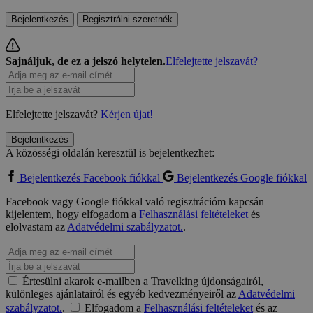
Bejelentkezés
Regisztrálni szeretnék
Sajnáljuk, de ez a jelszó helytelen.
Elfelejtette jelszavát?
Elfelejtette jelszavát?
Kérjen újat!
Bejelentkezés
A közösségi oldalán keresztül is bejelentkezhet:
Bejelentkezés Facebook fiókkal
Bejelentkezés Google fiókkal
Facebook vagy Google fiókkal való regisztrációm kapcsán
kijelentem, hogy elfogadom a
Felhasználási feltételeket
és
elolvastam az
Adatvédelmi szabályzatot.
.
Értesülni akarok e-mailben a Travelking újdonságairól,
különleges ajánlatairól és egyéb kedvezményeiről az
Adatvédelmi
szabályzatot.
.
Elfogadom a
Felhasználási feltételeket
és az