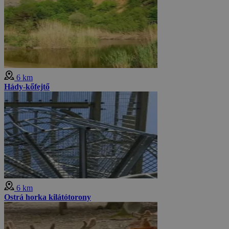
6 km
Hády-kőfejtő
6 km
Ostrá horka kilátótorony