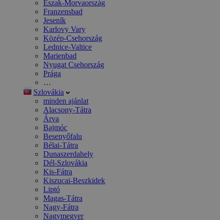
Észak-Morvaország
Franzensbad
Jeseník
Karlovy Vary
Közép-Csehország
Lednice-Valtice
Marienbad
Nyugat Csehország
Prága
…
Szlovákia
minden ajánlat
Alacsony-Tátra
Árva
Bajmóc
Besenyőfalu
Bélai-Tátra
Dunaszerdahely
Dél-Szlovákia
Kis-Fátra
Kiszucai-Beszkidek
Liptó
Magas-Tátra
Nagy-Fátra
Nagymegyer