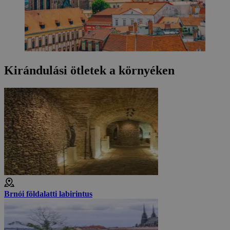
Kirándulási ötletek a környéken
Brnói földalatti labirintus