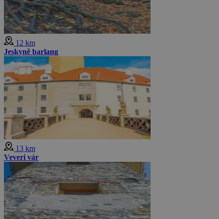
12 km
Jeskyně barlang
13 km
Veveri vár