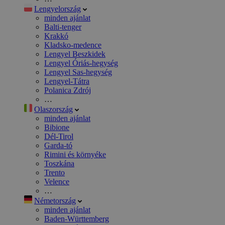
Lengyelország
minden ajánlat
Balti-tenger
Krakkó
Kladsko-medence
Lengyel Beszkidek
Lengyel Óriás-hegység
Lengyel Sas-hegység
Lengyel-Tátra
Polanica Zdrój
…
Olaszország
minden ajánlat
Bibione
Dél-Tirol
Garda-tó
Rimini és környéke
Toszkána
Trento
Velence
…
Németország
minden ajánlat
Baden-Württemberg