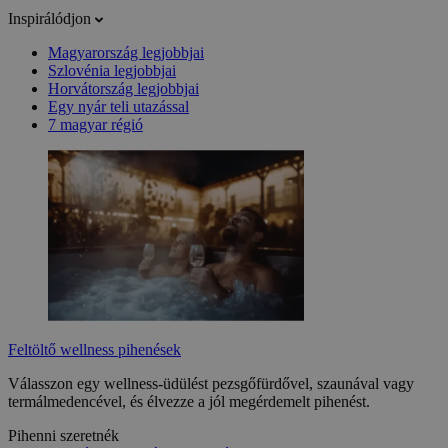
Inspirálódjon
Magyarország legjobbjai
Szlovénia legjobbjai
Horvátország legjobbjai
Egy nyár teli utazással
7 magyar régió
Feltöltő wellness pihenések
Válasszon egy wellness-üdülést pezsgőfürdővel, szaunával vagy
termálmedencével, és élvezze a jól megérdemelt pihenést.
Pihenni szeretnék