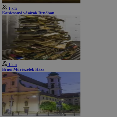
1 km
Karácsonyi vásárok Brnóban
1 km
Brnói Művészetek Háza