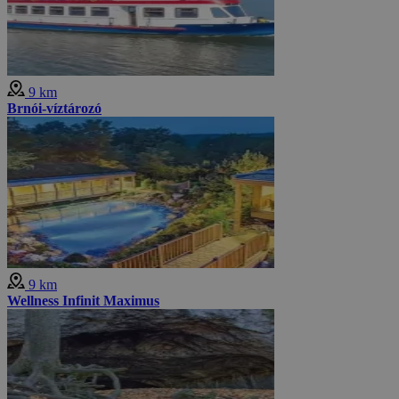
9 km
Brnói-víztározó
9 km
Wellness Infinit Maximus