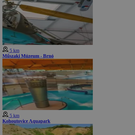
5 km
Műszaki Múzeum - Brnó
5 km
Kohoutovice Aquapark