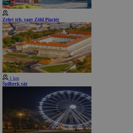
Zelný trh, vagy Zöld Piactér
1 km
Špilberk vár