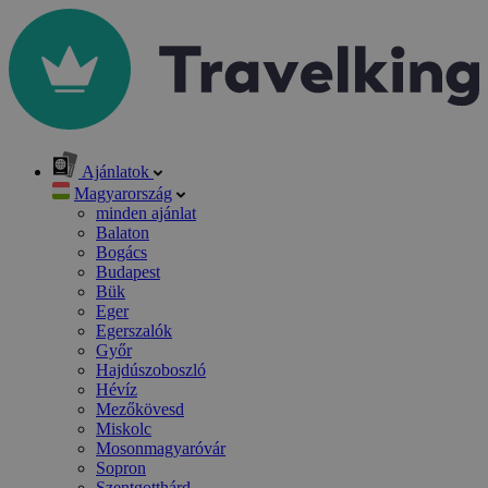
Ajánlatok
Magyarország
minden ajánlat
Balaton
Bogács
Budapest
Bük
Eger
Egerszalók
Győr
Hajdúszoboszló
Hévíz
Mezőkövesd
Miskolc
Mosonmagyaróvár
Sopron
Szentgotthárd