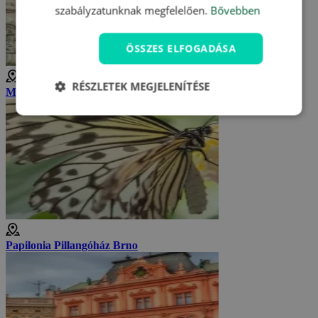
szabályzatunknak megfelelően.
Bővebben
ÖSSZES ELFOGADÁSA
RÉSZLETEK MEGJELENÍTÉSE
Morva Múzeum
Papilonia Pillangóház Brno