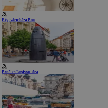
Régi városháza Bno
Brnói csillagászati óra