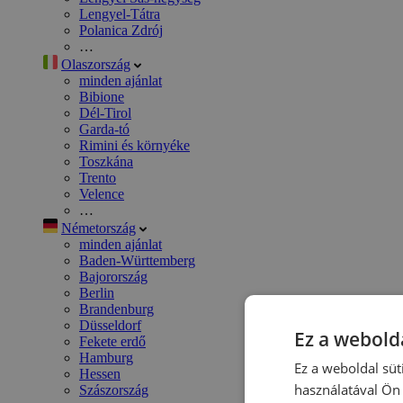
Lengyel-Tátra
Polanica Zdrój
…
Olaszország
minden ajánlat
Bibione
Dél-Tirol
Garda-tó
Rimini és környéke
Toszkána
Trento
Velence
…
Németország
minden ajánlat
Baden-Württemberg
Bajorország
Berlin
Brandenburg
Düsseldorf
Ez a webolda
Fekete erdő
Hamburg
Ez a weboldal süt
Hessen
használatával Ön 
Szászország