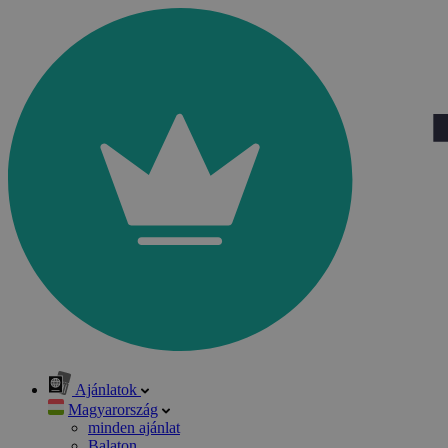
Ajánlatok
Magyarország
minden ajánlat
Balaton