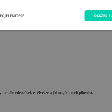
EGJELENÍTÉSE
ÖSSZES 
 termálmedencével, és élvezze a jól megérdemelt pihenést.