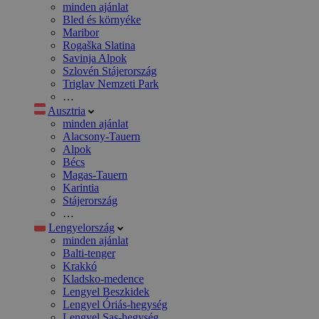
minden ajánlat
Bled és környéke
Maribor
Rogaška Slatina
Savinja Alpok
Szlovén Stájerország
Triglav Nemzeti Park
…
Ausztria
minden ajánlat
Alacsony-Tauern
Alpok
Bécs
Magas-Tauern
Karintia
Stájerország
…
Lengyelország
minden ajánlat
Balti-tenger
Krakkó
Kladsko-medence
Lengyel Beszkidek
Lengyel Óriás-hegység
Lengyel Sas-hegység