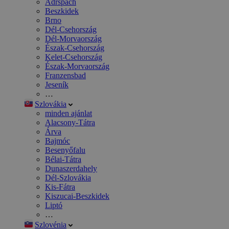
Adršpach
Beszkidek
Brno
Dél-Csehország
Dél-Morvaország
Észak-Csehország
Kelet-Csehország
Észak-Morvaország
Franzensbad
Jeseník
…
Szlovákia
minden ajánlat
Alacsony-Tátra
Árva
Bajmóc
Besenyőfalu
Bélai-Tátra
Dunaszerdahely
Dél-Szlovákia
Kis-Fátra
Kiszucai-Beszkidek
Liptó
…
Szlovénia