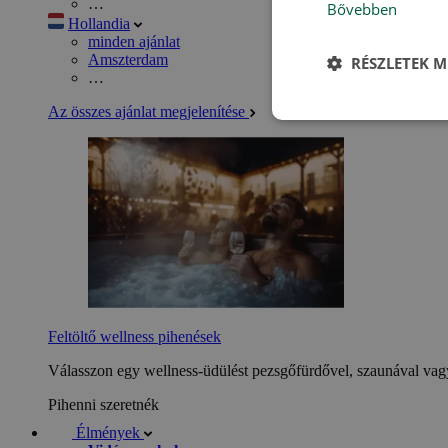
…
Bővebben
Hollandia
minden ajánlat
Amszterdam
RÉSZLETEK M
…
Az összes ajánlat megjelenítése
Feltöltő wellness pihenések
Válasszon egy wellness-üdülést pezsgőfürdővel, szaunával vagy
Pihenni szeretnék
Élmények