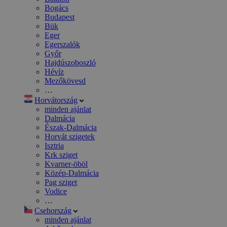
Bogács
Budapest
Bük
Eger
Egerszalók
Győr
Hajdúszoboszló
Hévíz
Mezőkövesd
…
Horvátország
minden ajánlat
Dalmácia
Észak-Dalmácia
Horvát szigetek
Isztria
Krk sziget
Kvarner-öböl
Közép-Dalmácia
Pag sziget
Vodice
…
Csehország
minden ajánlat