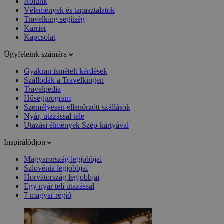
Rólunk
Vélemények és tapasztalatok
Travelking segítség
Karrier
Kapcsolat
Ügyfeleink számára
Gyakran ismételt kérdések
Szállodák a Travelkingen
Travelpedia
Hűségprogram
Személyesen ellenőrzött szállások
Nyár, utazással tele
Utazási élmények Szép-kártyával
Inspirálódjon
Magyarország legjobbjai
Szlovénia legjobbjai
Horvátország legjobbjai
Egy nyár teli utazással
7 magyar régió