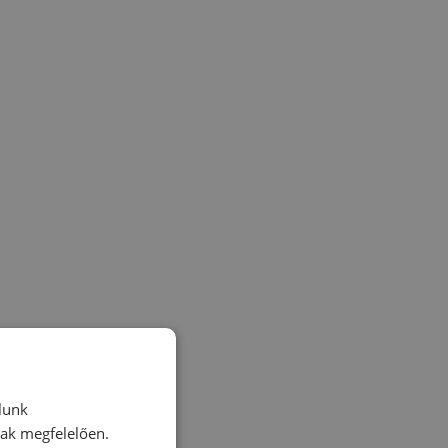
lunk
nak megfelelően.