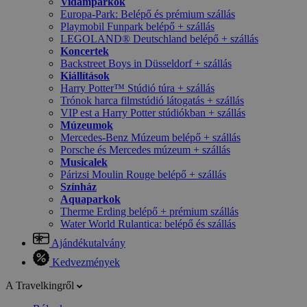
Vidámparkok
Europa-Park: Belépő és prémium szállás
Playmobil Funpark belépő + szállás
LEGOLAND® Deutschland belépő + szállás
Koncertek
Backstreet Boys in Düsseldorf + szállás
Kiállítások
Harry Potter™ Stúdió túra + szállás
Trónok harca filmstúdió látogatás + szállás
VIP est a Harry Potter stúdiókban + szállás
Múzeumok
Mercedes-Benz Múzeum belépő + szállás
Porsche és Mercedes múzeum + szállás
Musicalek
Párizsi Moulin Rouge belépő + szállás
Színház
Aquaparkok
Therme Erding belépő + prémium szállás
Water World Rulantica: belépő és szállás
Ajándékutalvány
Kedvezmények
A Travelkingről