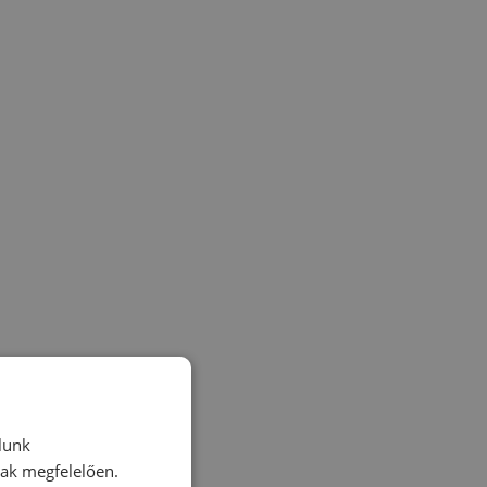
lunk
nak megfelelően.