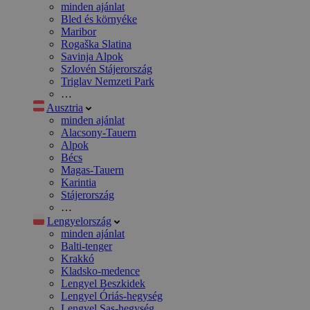
minden ajánlat
Bled és környéke
Maribor
Rogaška Slatina
Savinja Alpok
Szlovén Stájerország
Triglav Nemzeti Park
…
Ausztria
minden ajánlat
Alacsony-Tauern
Alpok
Bécs
Magas-Tauern
Karintia
Stájerország
…
Lengyelország
minden ajánlat
Balti-tenger
Krakkó
Kladsko-medence
Lengyel Beszkidek
Lengyel Óriás-hegység
Lengyel Sas-hegység