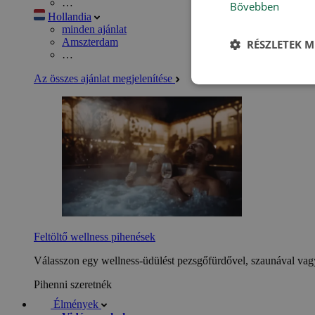
…
Bővebben
Hollandia
minden ajánlat
Amszterdam
RÉSZLETEK M
…
Az összes ajánlat megjelenítése
Feltöltő wellness pihenések
Válasszon egy wellness-üdülést pezsgőfürdővel, szaunával vagy
Pihenni szeretnék
Élmények