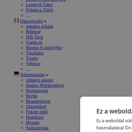
Lengyel-Tátra
Polanica Zdrój
…
Olaszország
minden ajánlat
Bibione
Dél-Tirol
Garda-tó
Rimini és környéke
Toszkána
Trento
Velence
…
Németország
minden ajánlat
Baden-Württemberg
Bajorország
Berlin
Brandenburg
Düsseldorf
Ez a webolda
Fekete erdő
Hamburg
Ez a weboldal süt
Hessen
használatával Ön 
Szászország