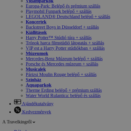
Vidámparkok
Europa-Park: Belépő és prémium szállás
Playmobil Funpark belépő + szállás
LEGOLAND® Deutschland belépő + szállás
Koncertek
Backstreet Boys in Düsseldorf + szállás
Kiállítások
Harry Potter™ Stúdió túra + szállás
Trónok harca filmstúdió látogatás + szállás
VIP est a Harry Potter stúdiókban + szállás
Múzeumok
Mercedes-Benz Múzeum belépő + szállás
Porsche és Mercedes múzeum + szállás
Musicalek
Párizsi Moulin Rouge belépő + szállás
Színház
Aquaparkok
Therme Erding belépő + prémium szállás
Water World Rulantica: belépő és szállás
Ajándékutalvány
Kedvezmények
A Travelkingről