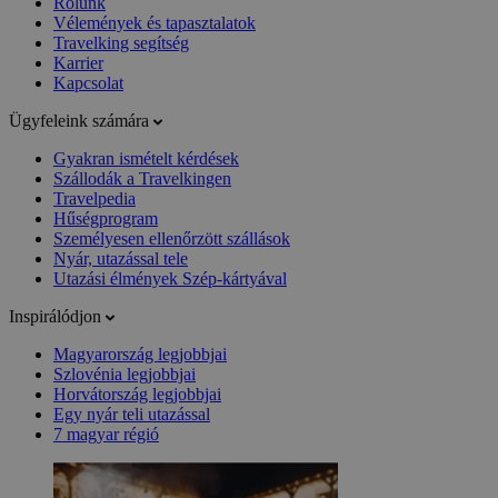
Rólunk
Vélemények és tapasztalatok
Travelking segítség
Karrier
Kapcsolat
Ügyfeleink számára
Gyakran ismételt kérdések
Szállodák a Travelkingen
Travelpedia
Hűségprogram
Személyesen ellenőrzött szállások
Nyár, utazással tele
Utazási élmények Szép-kártyával
Inspirálódjon
Magyarország legjobbjai
Szlovénia legjobbjai
Horvátország legjobbjai
Egy nyár teli utazással
7 magyar régió