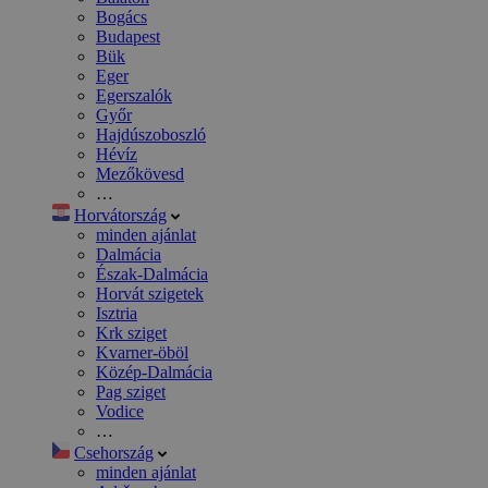
Bogács
Budapest
Bük
Eger
Egerszalók
Győr
Hajdúszoboszló
Hévíz
Mezőkövesd
…
Horvátország
minden ajánlat
Dalmácia
Észak-Dalmácia
Horvát szigetek
Isztria
Krk sziget
Kvarner-öböl
Közép-Dalmácia
Pag sziget
Vodice
…
Csehország
minden ajánlat