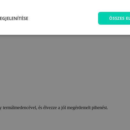
EGJELENÍTÉSE
ÖSSZES 
 termálmedencével, és élvezze a jól megérdemelt pihenést.