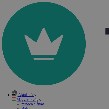
Ajánlatok
Magyarország
minden ajánlat
Balaton