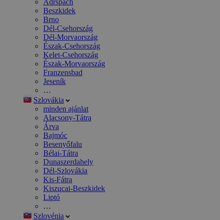
Adršpach
Beszkidek
Brno
Dél-Csehország
Dél-Morvaország
Észak-Csehország
Kelet-Csehország
Észak-Morvaország
Franzensbad
Jeseník
…
Szlovákia
minden ajánlat
Alacsony-Tátra
Árva
Bajmóc
Besenyőfalu
Bélai-Tátra
Dunaszerdahely
Dél-Szlovákia
Kis-Fátra
Kiszucai-Beszkidek
Liptó
…
Szlovénia