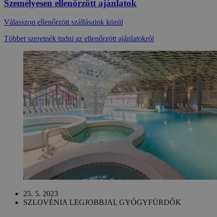
Személyesen ellenőrzött ajánlatok
Válasszon ellenőrzött szállásaink közül
Többet szeretnék tudni az ellenőrzött ajánlatokról
25. 5. 2023
SZLOVÉNIA LEGJOBBJAI, GYÓGYFÜRDŐK