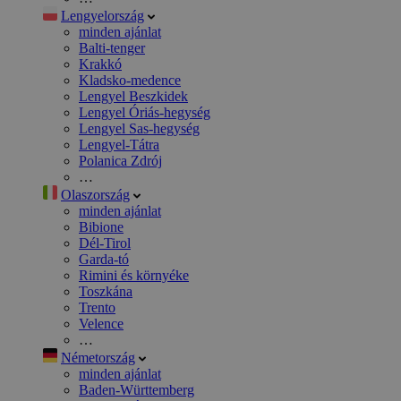
Lengyelország
minden ajánlat
Balti-tenger
Krakkó
Kladsko-medence
Lengyel Beszkidek
Lengyel Óriás-hegység
Lengyel Sas-hegység
Lengyel-Tátra
Polanica Zdrój
…
Olaszország
minden ajánlat
Bibione
Dél-Tirol
Garda-tó
Rimini és környéke
Toszkána
Trento
Velence
…
Németország
minden ajánlat
Baden-Württemberg