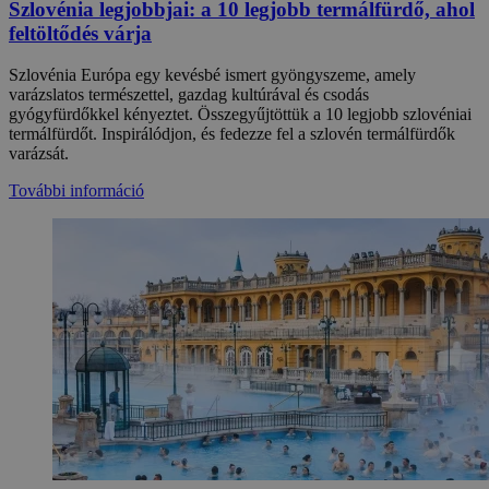
Szlovénia legjobbjai: a 10 legjobb termálfürdő, ahol
feltöltődés várja
Szlovénia Európa egy kevésbé ismert gyöngyszeme, amely
varázslatos természettel, gazdag kultúrával és csodás
gyógyfürdőkkel kényeztet. Összegyűjtöttük a 10 legjobb szlovéniai
termálfürdőt. Inspirálódjon, és fedezze fel a szlovén termálfürdők
varázsát.
További információ