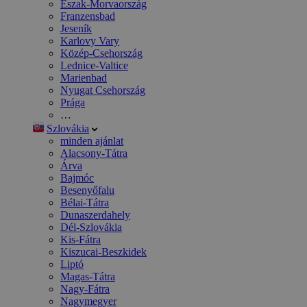
Észak-Morvaország
Franzensbad
Jeseník
Karlovy Vary
Közép-Csehország
Lednice-Valtice
Marienbad
Nyugat Csehország
Prága
…
Szlovákia
minden ajánlat
Alacsony-Tátra
Árva
Bajmóc
Besenyőfalu
Bélai-Tátra
Dunaszerdahely
Dél-Szlovákia
Kis-Fátra
Kiszucai-Beszkidek
Liptó
Magas-Tátra
Nagy-Fátra
Nagymegyer