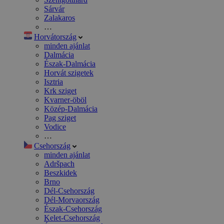
Sárvár
Zalakaros
…
Horvátország
minden ajánlat
Dalmácia
Észak-Dalmácia
Horvát szigetek
Isztria
Krk sziget
Kvarner-öböl
Közép-Dalmácia
Pag sziget
Vodice
…
Csehország
minden ajánlat
Adršpach
Beszkidek
Brno
Dél-Csehország
Dél-Morvaország
Észak-Csehország
Kelet-Csehország