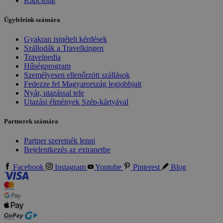
Kapcsolat
Ügyfeleink számára
Gyakran ismételt kérdések
Szállodák a Travelkingen
Travelpedia
Hűségprogram
Személyesen ellenőrzött szállások
Fedezze fel Magyarország legjobbjait
Nyár, utazással tele
Utazási élmények Szép-kártyával
Partnerek számára
Partner szeretnék lenni
Bejelentkezés az extranetbe
Facebook
Instagram
Youtube
Pinterest
Blog