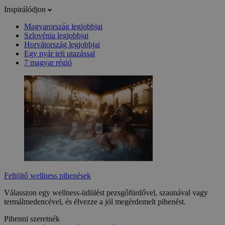
Inspirálódjon
Magyarország legjobbjai
Szlovénia legjobbjai
Horvátország legjobbjai
Egy nyár teli utazással
7 magyar régió
Feltöltő wellness pihenések
Válasszon egy wellness-üdülést pezsgőfürdővel, szaunával vagy
termálmedencével, és élvezze a jól megérdemelt pihenést.
Pihenni szeretnék