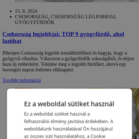
15. 8. 2024
CSEHORSZÁG, CSEHORSZÁG LEGJOBBJAI,
GYÓGYFÜRDŐK
Csehország legjobbjai: TOP 9 gyógyfürdő, ahol
lazíthat
Pihenjen Csehország legjobb termálfürdőiben és hagyja, hogy a
gyógyvíz ellazítsa. Válasszon a gyógyfürdők sokaságából, és térjen
haza új emberként. Tekintse meg a legjobb fürdőket, ahová egy
borongós napon érdemes ellátogatni.
További információ
Ez a weboldal sütiket használ
Ez a weboldal sütiket használ a
felhasználói élmény javítása érdekében. A
weboldalunk használatával Ön hozzájárul
az összes süti használatához, a Cookie