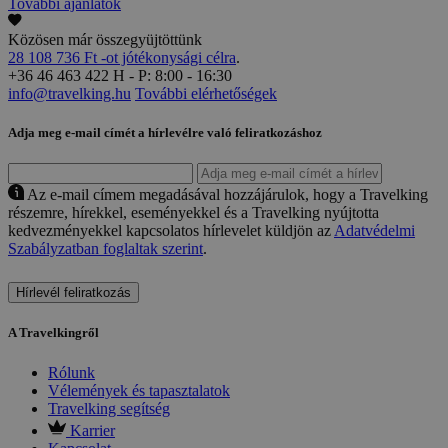
További ajánlatok
Közösen már összegyüjtöttünk
28 108 736 Ft -ot jótékonysági célra
.
+36 46 463 422
H - P: 8:00 - 16:30
info@travelking.hu
További elérhetőségek
Adja meg e-mail címét a hírlevélre való feliratkozáshoz
Az e-mail címem megadásával hozzájárulok, hogy a Travelking
részemre, hírekkel, eseményekkel és a Travelking nyújtotta
kedvezményekkel kapcsolatos hírlevelet küldjön az
Adatvédelmi
Szabályzatban foglaltak szerint
.
Hírlevél feliratkozás
A Travelkingről
Rólunk
Vélemények és tapasztalatok
Travelking segítség
Karrier