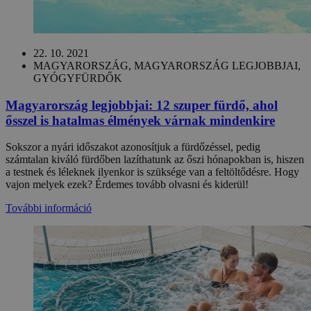
22. 10. 2021
MAGYARORSZÁG, MAGYARORSZÁG LEGJOBBJAI,
GYÓGYFÜRDŐK
Magyarország legjobbjai: 12 szuper fürdő, ahol
ősszel is hatalmas élmények várnak mindenkire
Sokszor a nyári időszakot azonosítjuk a fürdőzéssel, pedig
számtalan kiváló fürdőben lazíthatunk az őszi hónapokban is, hiszen
a testnek és léleknek ilyenkor is szüksége van a feltöltődésre. Hogy
vajon melyek ezek? Érdemes tovább olvasni és kiderül!
További információ