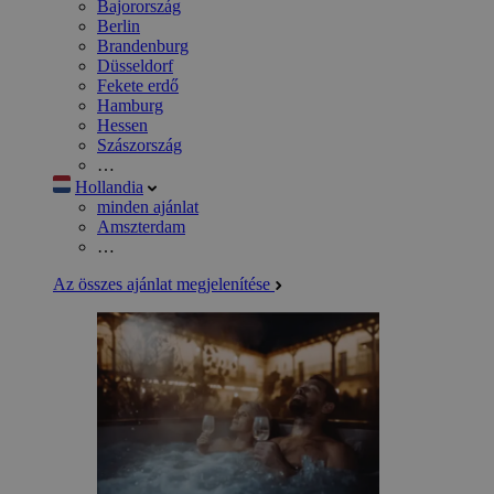
Bajorország
Berlin
Brandenburg
Düsseldorf
Fekete erdő
Hamburg
Hessen
Szászország
…
Hollandia
minden ajánlat
Amszterdam
…
Az összes ajánlat megjelenítése