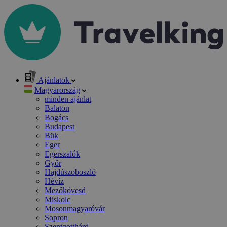
Ajánlatok
Magyarország
minden ajánlat
Balaton
Bogács
Budapest
Bük
Eger
Egerszalók
Győr
Hajdúszoboszló
Hévíz
Mezőkövesd
Miskolc
Mosonmagyaróvár
Sopron
Szentgotthárd