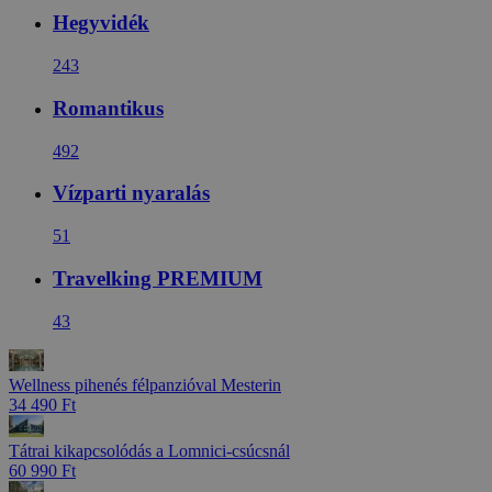
Hegyvidék
243
Romantikus
492
Vízparti nyaralás
51
Travelking PREMIUM
43
Wellness pihenés félpanzióval Mesterin
34 490 Ft
Tátrai kikapcsolódás a Lomnici-csúcsnál
60 990 Ft