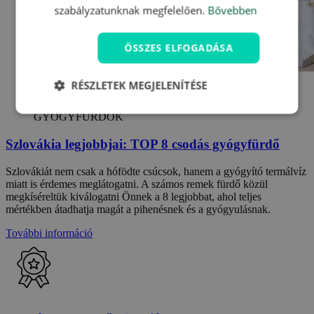
szabályzatunknak megfelelően.
Bővebben
ÖSSZES ELFOGADÁSA
RÉSZLETEK MEGJELENÍTÉSE
27. 6. 2024
SZLOVÁKIA, SZLOVÁKIA LEGJOBBJAI,
GYÓGYFÜRDŐK
Szlovákia legjobbjai: TOP 8 csodás gyógyfürdő
Szlovákiát nem csak a hófödte csúcsok, hanem a gyógyító termálvíz
miatt is érdemes meglátogatni. A számos remek fürdő közül
megkíséreltük kiválogatni Önnek a 8 legjobbat, ahol teljes
mértékben átadhatja magát a pihenésnek és a gyógyulásnak.
További információ