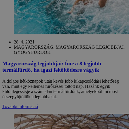
28. 4. 2021
MAGYARORSZÁG, MAGYARORSZÁG LEGJOBBJAI,
GYÓGYFÜRDŐK
Magyarország legjobbjai: Íme a 8 legjobb
termálfürdő, ha igazi feltöltődésre vágyik
A dolgos hétköznapok után kevés jobb kikapcsolódási lehetőség
van, mint egy kellemes fürőzéssel töltött nap. Hazánk egyik
különlegessége a számtalan termálfürdőnk, amelyekből mi most
összegyűjtöttük a legjobbakat.
További információ