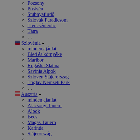
Pozsony
Pöstyén
Stubnyafürdő
Szlovák Paradicsom
Trencsénteplic
Tátra
…
Szlovénia
minden ajánlat
Bled és környéke
Maribor
Rogaška Slatina
Savinja Alpok
Szlovén Stájerország
Triglav Nemzeti Park
…
Ausztria
minden ajánlat
Alacsony-Tauern
Alpok
Bécs
Magas-Tauern
Karintia
Stájerország
…