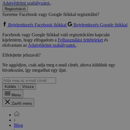
Adatvédelmi szabályzatot.
.
Regisztráció
Szeretne Facebook vagy Google fiókkal regisztrálni?
Bejelentkezés Facebook fiókkal
Bejelentkezés Google fiókkal
Facebook vagy Google fiókkal való regisztrációm kapcsán
kijelentem, hogy elfogadom a
Felhasználási feltételeket
és
elolvastam az
Adatvédelmi szabályzatot.
.
Elfelejtette jelszavát?
Ne aggódjon, csak adja meg e-mail címét, ahova küldünk egy
hivatkozást, így megadhat egy újat.
Küldés
Vissza
Menu
Zavřít menu
Blog