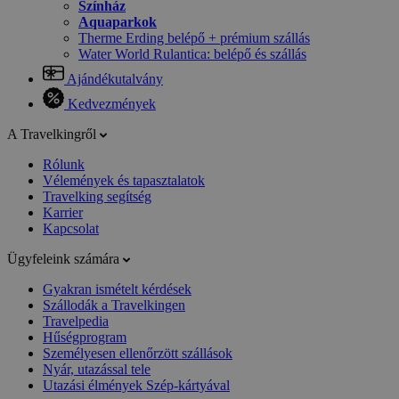
Színház
Aquaparkok
Therme Erding belépő + prémium szállás
Water World Rulantica: belépő és szállás
Ajándékutalvány
Kedvezmények
A Travelkingről
Rólunk
Vélemények és tapasztalatok
Travelking segítség
Karrier
Kapcsolat
Ügyfeleink számára
Gyakran ismételt kérdések
Szállodák a Travelkingen
Travelpedia
Hűségprogram
Személyesen ellenőrzött szállások
Nyár, utazással tele
Utazási élmények Szép-kártyával