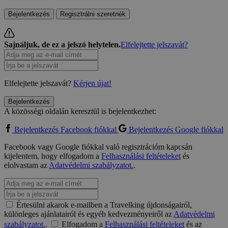
Bejelentkezés
Regisztrálni szeretnék
Sajnáljuk, de ez a jelszó helytelen.
Elfelejtette jelszavát?
Elfelejtette jelszavát?
Kérjen újat!
Bejelentkezés
A közösségi oldalán keresztül is bejelentkezhet:
Bejelentkezés Facebook fiókkal
Bejelentkezés Google fiókkal
Facebook vagy Google fiókkal való regisztrációm kapcsán
kijelentem, hogy elfogadom a
Felhasználási feltételeket
és
elolvastam az
Adatvédelmi szabályzatot.
.
Értesülni akarok e-mailben a Travelking újdonságairól,
különleges ajánlatairól és egyéb kedvezményeiről az
Adatvédelmi
szabályzatot.
.
Elfogadom a
Felhasználási feltételeket
és az