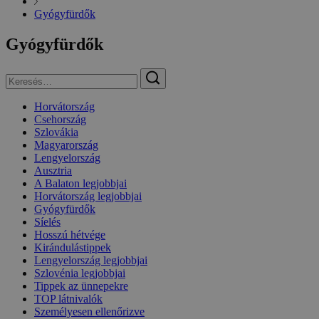
Gyógyfürdők
Gyógyfürdők
Horvátország
Csehország
Szlovákia
Magyarország
Lengyelország
Ausztria
A Balaton legjobbjai
Horvátország legjobbjai
Gyógyfürdők
Síelés
Hosszú hétvége
Kirándulástippek
Lengyelország legjobbjai
Szlovénia legjobbjai
Tippek az ünnepekre
TOP látnivalók
Személyesen ellenőrizve