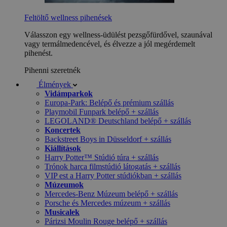
Feltöltő wellness pihenések
Válasszon egy wellness-üdülést pezsgőfürdővel, szaunával
vagy termálmedencével, és élvezze a jól megérdemelt
pihenést.
Pihenni szeretnék
Élmények
Vidámparkok
Europa-Park: Belépő és prémium szállás
Playmobil Funpark belépő + szállás
LEGOLAND® Deutschland belépő + szállás
Koncertek
Backstreet Boys in Düsseldorf + szállás
Kiállítások
Harry Potter™ Stúdió túra + szállás
Trónok harca filmstúdió látogatás + szállás
VIP est a Harry Potter stúdiókban + szállás
Múzeumok
Mercedes-Benz Múzeum belépő + szállás
Porsche és Mercedes múzeum + szállás
Musicalek
Párizsi Moulin Rouge belépő + szállás