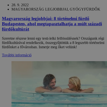
28. 9. 2022
MAGYARORSZÁG LEGJOBBJAI, GYÓGYFÜRDŐK
Magyarország legjobbjai: 8 történelmi fürdő
Budapesten, ahol megtapasztalhatja a múlt századi
fürdőkultúrát
Szeretne részese lenni egy testi-lelki felfrissülésnek? Országunk régi
fürdőkultúrával rendelkezik, összegyűjtöttük a 8 legszebb történelmi
fürdőnket a fővárosban. Ismerje meg őket velünk!
További információ