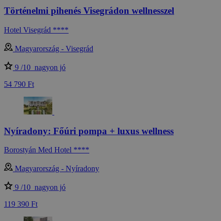
Történelmi pihenés Visegrádon wellnesszel
Hotel Visegrád ****
Magyarország - Visegrád
9 /10
nagyon jó
54 790 Ft
Nyíradony: Főúri pompa + luxus wellness
Borostyán Med Hotel ****
Magyarország - Nyíradony
9 /10
nagyon jó
119 390 Ft