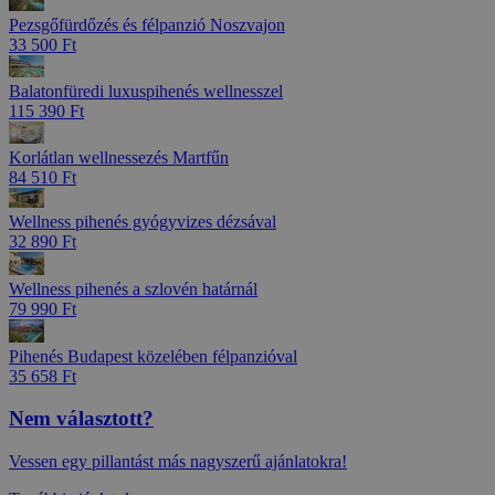
Pezsgőfürdőzés és félpanzió Noszvajon
33 500 Ft
Balatonfüredi luxuspihenés wellnesszel
115 390 Ft
Korlátlan wellnessezés Martfűn
84 510 Ft
Wellness pihenés gyógyvizes dézsával
32 890 Ft
Wellness pihenés a szlovén határnál
79 990 Ft
Pihenés Budapest közelében félpanzióval
35 658 Ft
Nem választott?
Vessen egy pillantást más nagyszerű ajánlatokra!