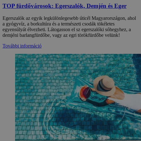
TOP fürdővárosok: Egerszalók, Demjén és Eger
Egerszalók az egyik legkülönlegesebb úticél Magyarországon, ahol
a gyógyvíz, a borkultúra és a természeti csodák tökéletes
egyensúlyát élvezheti. Látogasson el sz egerszalóki sóhegyhez, a
demjéni barlangfürdőbe, vagy az egri törökfürdőbe velünk!
További információ