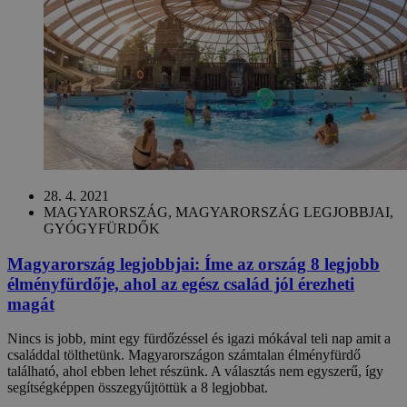
28. 4. 2021
MAGYARORSZÁG, MAGYARORSZÁG LEGJOBBJAI,
GYÓGYFÜRDŐK
Magyarország legjobbjai: Íme az ország 8 legjobb
élményfürdője, ahol az egész család jól érezheti
magát
Nincs is jobb, mint egy fürdőzéssel és igazi mókával teli nap amit a
családdal tölthetünk. Magyarországon számtalan élményfürdő
található, ahol ebben lehet részünk. A választás nem egyszerű, így
segítségképpen összegyűjtöttük a 8 legjobbat.