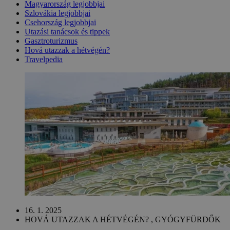
Magyarország legjobbjai
Szlovákia legjobbjai
Csehország legjobbjai
Utazási tanácsok és tippek
Gasztroturizmus
Hová utazzak a hétvégén?
Travelpedia
16. 1. 2025
HOVÁ UTAZZAK A HÉTVÉGÉN? , GYÓGYFÜRDŐK