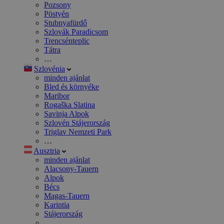
Pozsony
Pöstyén
Stubnyafürdő
Szlovák Paradicsom
Trencsénteplic
Tátra
…
Szlovénia
minden ajánlat
Bled és környéke
Maribor
Rogaška Slatina
Savinja Alpok
Szlovén Stájerország
Triglav Nemzeti Park
…
Ausztria
minden ajánlat
Alacsony-Tauern
Alpok
Bécs
Magas-Tauern
Karintia
Stájerország
…