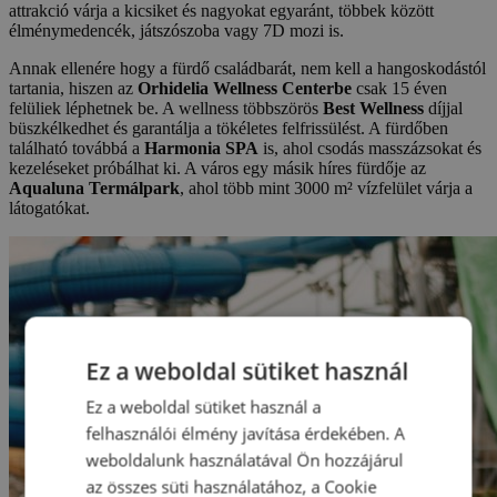
attrakció várja a kicsiket és nagyokat egyaránt, többek között
élménymedencék, játszószoba vagy 7D mozi is.
Annak ellenére hogy a fürdő családbarát, nem kell a hangoskodástól
tartania, hiszen az
Orhidelia Wellness Centerbe
csak 15 éven
felüliek léphetnek be. A wellness többszörös
Best Wellness
díjjal
büszkélkedhet és garantálja a tökéletes felfrissülést. A fürdőben
található továbbá a
Harmonia SPA
is, ahol csodás masszázsokat és
kezeléseket próbálhat ki. A város egy másik híres fürdője az
Aqualuna Termálpark
, ahol több mint 3000 m² vízfelület várja a
látogatókat.
Ez a weboldal sütiket használ
Ez a weboldal sütiket használ a
felhasználói élmény javítása érdekében. A
weboldalunk használatával Ön hozzájárul
az összes süti használatához, a Cookie