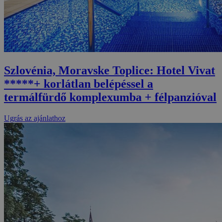
Szlovénia, Moravske Toplice: Hotel Vivat
*****+ korlátlan belépéssel a
termálfürdő komplexumba + félpanzióval
Ugrás az ajánlathoz