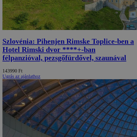
Szlovénia: Pihenjen Rimske Toplice-ben a
Hotel Rimski dvor ****+-ban
félpanzióval, pezsgőfürdővel, szaunával
143990 Ft
Ugrás az ajánlathoz