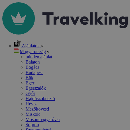
Ajánlatok
Magyarország
minden ajánlat
Balaton
Bogács
Budapest
Bük
Eger
Egerszalók
Győr
Hajdúszoboszló
Hévíz
Mezőkövesd
Miskolc
Mosonmagyaróvár
Sopron
Szentgotthárd