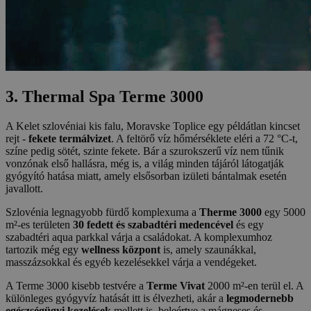
3. Thermal Spa Terme 3000
A Kelet szlovéniai kis falu, Moravske Toplice egy példátlan kincset
rejt -
fekete termálvizet
. A feltörő víz hőmérséklete eléri a 72 °C-t,
színe pedig sötét, szinte fekete. Bár a szurokszerű víz nem tűnik
vonzónak első hallásra, még is, a világ minden tájáról látogatják
gyógyító hatása miatt, amely elsősorban izületi bántalmak esetén
javallott.
Szlovénia legnagyobb fürdő komplexuma a
Therme 3000
egy 5000
m²-es területen
30 fedett és szabadtéri medencével
és egy
szabadtéri aqua parkkal várja a családokat. A komplexumhoz
tartozik még egy
wellness központ
is, amely szaunákkal,
masszázsokkal és egyéb kezelésekkel várja a vendégeket.
A Terme 3000 kisebb testvére a
Terme Vivat
2000 m²-en terül el. A
különleges gyógyvíz hatását itt is élvezheti, akár a
legmodernebb
egészségügyi kezelések
mellett is, beleértve a mágneses és