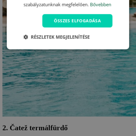
szabályzatunknak megfelelően.
Bővebben
ÖSSZES ELFOGADÁSA
RÉSZLETEK MEGJELENÍTÉSE
2. Čatež termálfürdő