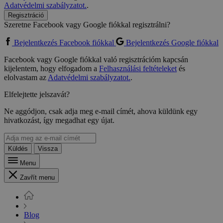
Adatvédelmi szabályzatot.
.
Regisztráció
Szeretne Facebook vagy Google fiókkal regisztrálni?
Bejelentkezés Facebook fiókkal
Bejelentkezés Google fiókkal
Facebook vagy Google fiókkal való regisztrációm kapcsán
kijelentem, hogy elfogadom a
Felhasználási feltételeket
és
elolvastam az
Adatvédelmi szabályzatot.
.
Elfelejtette jelszavát?
Ne aggódjon, csak adja meg e-mail címét, ahova küldünk egy
hivatkozást, így megadhat egy újat.
Küldés
Vissza
Menu
Zavřít menu
Blog