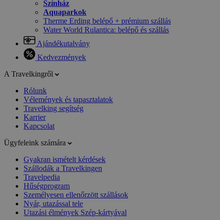
Színház
Aquaparkok
Therme Erding belépő + prémium szállás
Water World Rulantica: belépő és szállás
Ajándékutalvány
Kedvezmények
A Travelkingről
Rólunk
Vélemények és tapasztalatok
Travelking segítség
Karrier
Kapcsolat
Ügyfeleink számára
Gyakran ismételt kérdések
Szállodák a Travelkingen
Travelpedia
Hűségprogram
Személyesen ellenőrzött szállások
Nyár, utazással tele
Utazási élmények Szép-kártyával