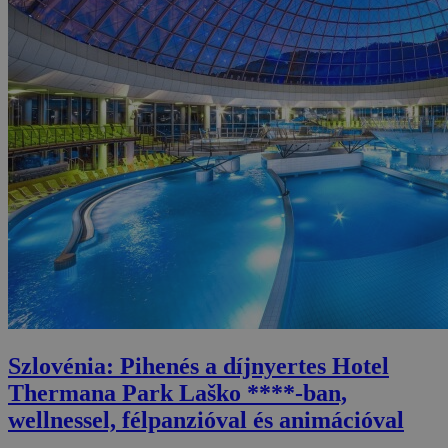
Szlovénia: Pihenés a díjnyertes Hotel
Thermana Park Laško ****-ban,
wellnessel, félpanzióval és animációval