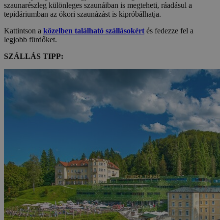
szaunarészleg különleges szaunáiban is megteheti, ráadásul a
tepidáriumban az ókori szaunázást is kipróbálhatja.
Kattintson a
közelben található szállásokért
és fedezze fel a
legjobb fürdőket.
SZÁLLÁS TIPP: