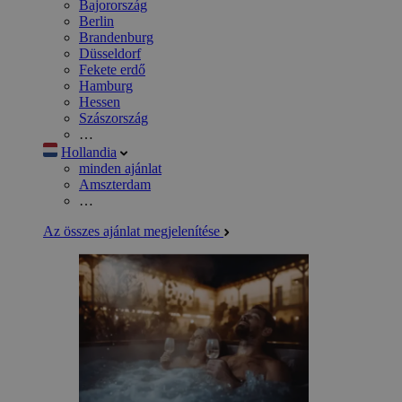
Bajorország
Berlin
Brandenburg
Düsseldorf
Fekete erdő
Hamburg
Hessen
Szászország
…
Hollandia
minden ajánlat
Amszterdam
…
Az összes ajánlat megjelenítése