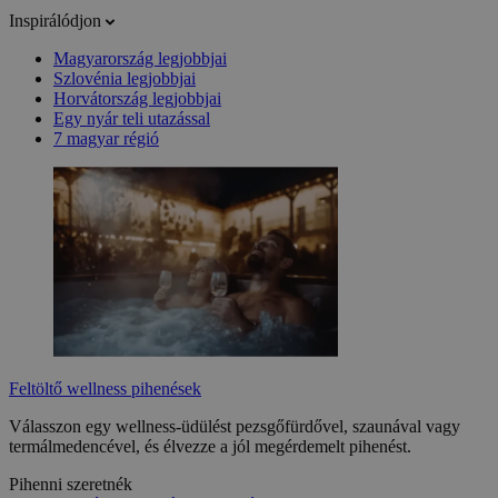
Inspirálódjon
Magyarország legjobbjai
Szlovénia legjobbjai
Horvátország legjobbjai
Egy nyár teli utazással
7 magyar régió
Feltöltő wellness pihenések
Válasszon egy wellness-üdülést pezsgőfürdővel, szaunával vagy
termálmedencével, és élvezze a jól megérdemelt pihenést.
Pihenni szeretnék