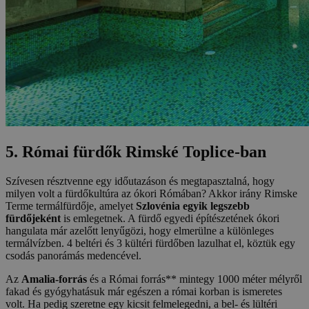
5. Római fürdők Rimské Toplice-ban
Szívesen résztvenne egy időutazáson és megtapasztalná, hogy
milyen volt a fürdőkultúra az ókori Rómában? Akkor irány Rimske
Terme termálfürdője, amelyet
Szlovénia egyik legszebb
fürdőjeként
is emlegetnek. A fürdő egyedi építészetének ókori
hangulata már azelőtt lenyűgözi, hogy elmerülne a különleges
termálvízben. 4 beltéri és 3 kültéri fürdőben lazulhat el, köztük egy
csodás panorámás medencével.
Az
Amalia-forrás
és a Római forrás** mintegy 1000 méter mélyről
fakad és gyógyhatásuk már egészen a római korban is ismeretes
volt. Ha pedig szeretne egy kicsit felmelegedni, a bel- és lültéri