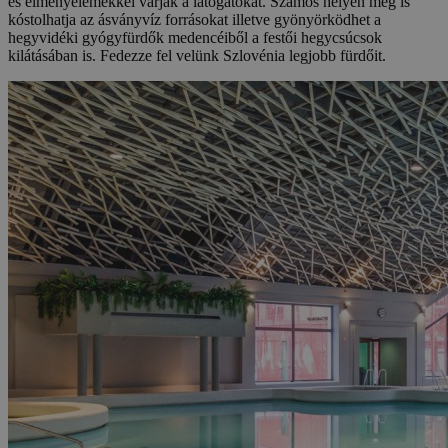
és élményelemekkel várják a látogatókat. Számos helyen meg is
kóstolhatja az ásványvíz forrásokat illetve gyönyörködhet a
hegyvidéki gyógyfürdők medencéiből a festői hegycsúcsok
kilátásában is. Fedezze fel velünk Szlovénia legjobb fürdőit.