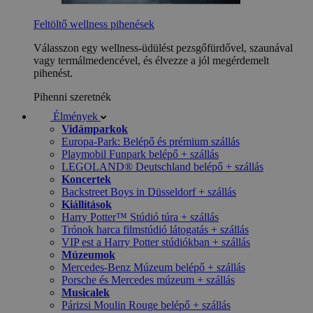
Feltöltő wellness pihenések
Válasszon egy wellness-üdülést pezsgőfürdővel, szaunával
vagy termálmedencével, és élvezze a jól megérdemelt
pihenést.
Pihenni szeretnék
Élmények
Vidámparkok
Europa-Park: Belépő és prémium szállás
Playmobil Funpark belépő + szállás
LEGOLAND® Deutschland belépő + szállás
Koncertek
Backstreet Boys in Düsseldorf + szállás
Kiállítások
Harry Potter™ Stúdió túra + szállás
Trónok harca filmstúdió látogatás + szállás
VIP est a Harry Potter stúdiókban + szállás
Múzeumok
Mercedes-Benz Múzeum belépő + szállás
Porsche és Mercedes múzeum + szállás
Musicalek
Párizsi Moulin Rouge belépő + szállás