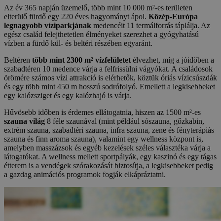
Az év 365 napján üzemelő, több mint 10 000 m²-es területen
elterülő fürdő egy 220 éves hagyományt ápol.
Közép-Európa
legnagyobb víziparkjának
medencéit 11 termálforrás táplálja. Az
egész család felejthetetlen élményeket szerezhet a gyógyhatású
vízben a fürdő kül- és beltéri részében egyaránt.
Beltéren
több mint 2300 m² vízfelületet
élvezhet, míg a jóidőben a
szabadtéren 10 medence várja a felfrissülni vágyókat. A családosok
örömére számos vízi attrakció is elérhetők, köztük óriás vízicsúszdák
és egy több mint 450 m hosszú sodrófolyó. Emellett a legkisebbeket
egy kalózsziget és egy kalózhajó is várja.
Hűvösebb időben is érdemes ellátogatnia, hiszen az 1500 m²-es
szauna világ
8 féle szaunával (mint például sószauna, gőzkabin,
extrém szauna, szabadtéri szauna, infra szauna, zene és fényterápiás
szauna és finn aroma szauna), valamint egy wellness központ is,
amelyben masszázsok és egyéb kezelések széles választéka várja a
látogatókat. A wellness mellett sportpályák, egy kaszinó és egy tágas
étterem is a vendégek szórakozását biztosítja, a legkisebbeket pedig
a gazdag animációs programok fogják elkápráztatni.