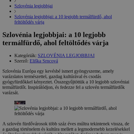
Szlovénia legjobbjai
Szlovénia legjobbjai: a 10 legjobb termálfürdő, ahol
feltöltődés várja
Szlovénia legjobbjai: a 10 legjobb
termálfürdő, ahol feltöltődés várja
Kategóriák:
SZLOVÉNIA LEGJOBBJAI
Szerző:
Eliška Srncová
Szlovénia Európa egy kevésbé ismert gyöngyszeme, amely
varázslatos természettel, gazdag kultúrával és csodás
gyógyfürdőkkel kényeztet. Összegyűjtöttük a 10 legjobb szlovéniai
termálfürdőt. Inspirálódjon, és fedezze fel a szlovén termálfürdők
varázsát.
A szlovén fürdővárosok több száz éves múltra tekintenek vissza, de
a gazdag történelem és kultúra mellett a legmodernebb kezelésekkel