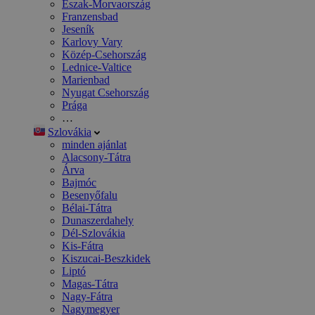
Észak-Morvaország
Franzensbad
Jeseník
Karlovy Vary
Közép-Csehország
Lednice-Valtice
Marienbad
Nyugat Csehország
Prága
…
Szlovákia
minden ajánlat
Alacsony-Tátra
Árva
Bajmóc
Besenyőfalu
Bélai-Tátra
Dunaszerdahely
Dél-Szlovákia
Kis-Fátra
Kiszucai-Beszkidek
Liptó
Magas-Tátra
Nagy-Fátra
Nagymegyer