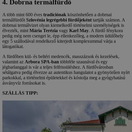
4. Dobrna termálfürdő
A több mint 600 éves
tradíciónak
köszönhetően a dobrnai
termálfürdőt
Szlovénia legrégebbi fürdőjeként
tartják számon. A
dobrnai termálvizet olyan kiemelkedő történelmi személyiségek is
élvezték, mint
Mária Terézia
vagy
Karl May
. A fürdő fénykora
pedig még nem csenget le, épp ellenkezőleg, a modern üdülőhely
egy 5 szállodával rendelkező kiterjedt komplexummal várja a
látogatókat.
A fürdőben kül- és beltéri medencék, masszázsok és kezelések,
valamint az
Arbora SPA-ban
többféle szaunával és egy
jégbarlanggal is vár a teljes felfrissüléshez. A fürdővárosban
sétálgatva pedig élvezze az autentikus hangulatot a gyönyörűen nyírt
parkokkal, a történelmi épületekkel és kóstolja meg a gyógyhatású
ásványvíz forrásokat is.
SZÁLLÁS TIPP: