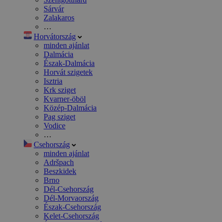
Sárvár
Zalakaros
…
Horvátország
minden ajánlat
Dalmácia
Észak-Dalmácia
Horvát szigetek
Isztria
Krk sziget
Kvarner-öböl
Közép-Dalmácia
Pag sziget
Vodice
…
Csehország
minden ajánlat
Adršpach
Beszkidek
Brno
Dél-Csehország
Dél-Morvaország
Észak-Csehország
Kelet-Csehország