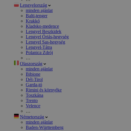
Lengyelország
minden ajánlat
Balti-tenger
Krakkó
Kladsko-medence
Lengyel Beszkidek
Lengyel Óriás-hegység
Lengyel Sas-hegység
Lengyel-Tátra
Polanica Zdrój
…
Olaszország
minden ajánlat
Bibione
Dél-Tirol
Garda-tó
Rimini és környéke
Toszkána
Trento
Velence
…
Németország
minden ajánlat
Baden-Württemberg