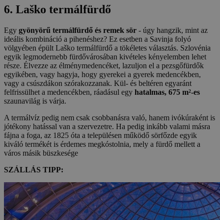
6. Laško termálfürdő
Egy
gyönyörű termálfürdő és remek sör
- úgy hangzik, mint az
ideális kombináció a pihenéshez? Ez esetben a Savinja folyó
völgyében épült Laško termálfürdő a tökéletes választás. Szlovénia
egyik legmodernebb fürdővárosában kivételes kényelemben lehet
része. Élvezze az élménymedencéket, lazuljon el a pezsgőfürdők
egyikében, vagy hagyja, hogy gyerekei a gyerek medencékben,
vagy a csúszdákon szórakozzanak. Kül- és beltéren egyaránt
felfrissülhet a medencékben, ráadásul egy
hatalmas, 675 m²-es
szaunavilág is várja.
A termálvíz pedig nem csak csobbanásra való, hanem ivókúraként is
jótékony hatással van a szervezetre. Ha pedig inkább valami másra
fájna a foga, az 1825 óta a településen működő sörfőzde egyik
kiváló termékét is érdemes megkóstolnia, mely a fürdő mellett a
város másik büszkesége
SZÁLLÁS TIPP: