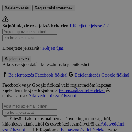
Bejelentkezés
Regisztrálni szeretnék
Sajnáljuk, de ez a jelszó helytelen.
Elfelejtette jelszavát?
Elfelejtette jelszavát?
Kérjen újat!
Bejelentkezés
A közösségi oldalán keresztül is bejelentkezhet:
Bejelentkezés Facebook fiókkal
Bejelentkezés Google fiókkal
Facebook vagy Google fiókkal való regisztrációm kapcsán
kijelentem, hogy elfogadom a
Felhasználási feltételeket
és
elolvastam az
Adatvédelmi szabályzatot.
.
Értesülni akarok e-mailben a Travelking újdonságairól,
különleges ajánlatairól és egyéb kedvezményeiről az
Adatvédelmi
szabályzatot.
.
Elfogadom a
Felhasználási feltételeket
és az