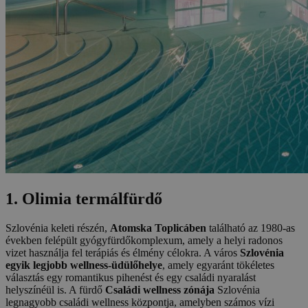
1. Olimia termálfürdő
Szlovénia keleti részén,
Atomska Toplicáben
található az 1980-as
években felépült gyógyfürdőkomplexum, amely a helyi radonos
vizet használja fel terápiás és élmény célokra. A város
Szlovénia
egyik legjobb wellness-üdülőhelye
, amely egyaránt tökéletes
választás egy romantikus pihenést és egy családi nyaralást
helyszínéül is. A fürdő
Családi wellness zónája
Szlovénia
legnagyobb családi wellness központja, amelyben számos vízi