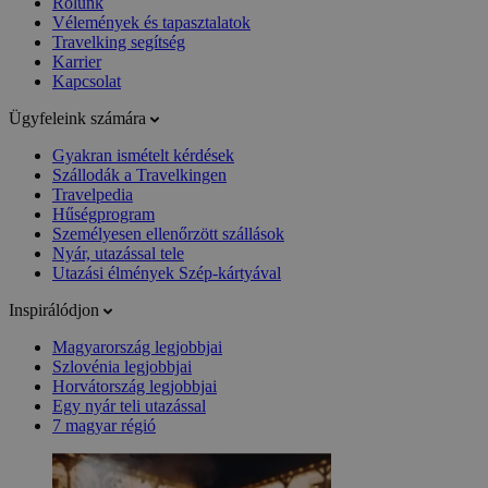
Rólunk
Vélemények és tapasztalatok
Travelking segítség
Karrier
Kapcsolat
Ügyfeleink számára
Gyakran ismételt kérdések
Szállodák a Travelkingen
Travelpedia
Hűségprogram
Személyesen ellenőrzött szállások
Nyár, utazással tele
Utazási élmények Szép-kártyával
Inspirálódjon
Magyarország legjobbjai
Szlovénia legjobbjai
Horvátország legjobbjai
Egy nyár teli utazással
7 magyar régió