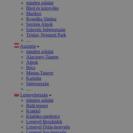
minden ajánlat
Bled és környéke
Maribor
Rogaška Slatina
Savinja Alpok
Szlovén Stájerország
Triglav Nemzeti Park
…
Ausztria
minden ajánlat
Alacsony-Tauern
Alpok
Bécs
Magas-Tauern
Karintia
Stájerország
…
Lengyelország
minden ajánlat
Balti-tenger
Krakkó
Kladsko-medence
Lengyel Beszkidek
Lengyel Óriás-hegység
Lengyel Sas-hegység