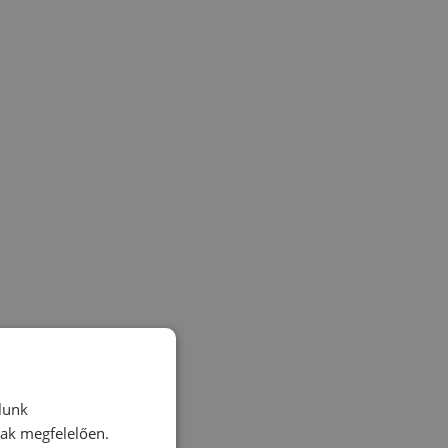
lunk
nak megfelelően.