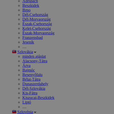
Adršpach
Beszkidek
Brno
Dél-Csehország
Dél-Morvaország
Észak-Csehország
Kelet-Csehország
Észak-Morvaország
Franzensbad
Jeseník
…
Szlovákia
minden ajánlat
Alacsony-Tátra
Árva
Bajmóc
Besenyőfalu
Bélai-Tátra
Dunaszerdahely
Dél-Szlovákia
Kis-Fátra
Kiszucai-Beszkidek
Liptó
…
Szlovénia