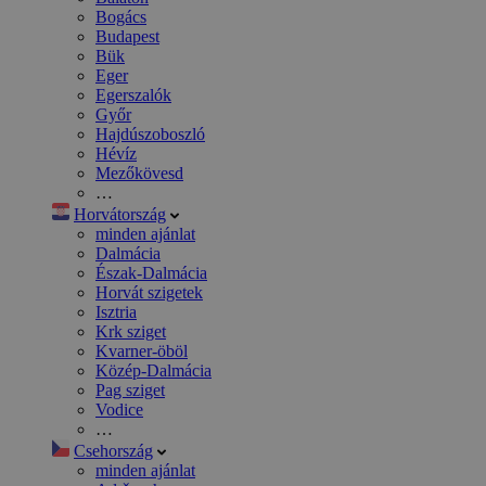
Bogács
Budapest
Bük
Eger
Egerszalók
Győr
Hajdúszoboszló
Hévíz
Mezőkövesd
…
Horvátország
minden ajánlat
Dalmácia
Észak-Dalmácia
Horvát szigetek
Isztria
Krk sziget
Kvarner-öböl
Közép-Dalmácia
Pag sziget
Vodice
…
Csehország
minden ajánlat