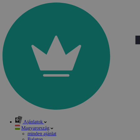
Ajánlatok
Magyarország
minden ajánlat
Balaton