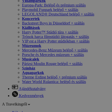
Vidámparkok
Europa-Park: Belépő és prémium szállás
Playmobil Funpark belépő + szállás
LEGOLAND® Deutschland belépő + szállás
Koncertek
Backstreet Boys in Düsseldorf + szállás
Kiállítások
Harry Potter™ Stúdió túra + szállás
Trónok harca filmstúdió látogatás + szállás
VIP est a Harry Potter stúdiókban + szállás
Múzeumok
Mercedes-Benz Múzeum belépő + szállás
Porsche és Mercedes múzeum + szállás
Musicalek
Párizsi Moulin Rouge belépő + szállás
Színház
Aquaparkok
Therme Erding belépő + prémium szállás
Water World Rulantica: belépő és szállás
Ajándékutalvány
Kedvezmények
A Travelkingről