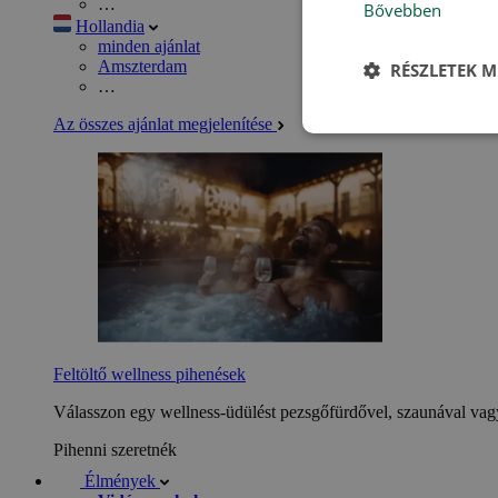
…
Bővebben
Hollandia
minden ajánlat
Amszterdam
RÉSZLETEK M
…
Az összes ajánlat megjelenítése
Feltöltő wellness pihenések
Válasszon egy wellness-üdülést pezsgőfürdővel, szaunával vagy
Pihenni szeretnék
Élmények