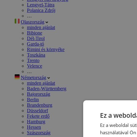
Lengyel-Tátra
Polanica Zdrój
…
Olaszország
minden ajánlat
Bibione
Dél-Tirol
Garda-tó
Rimini és környéke
Toszkána
Trento
Velence
…
Németország
minden ajánlat
Baden-Württemberg
Bajorország
Berlin
Brandenburg
Düsseldorf
Ez a webolda
Fekete erdő
Hamburg
Ez a weboldal süt
Hessen
használatával Ön 
Szászország