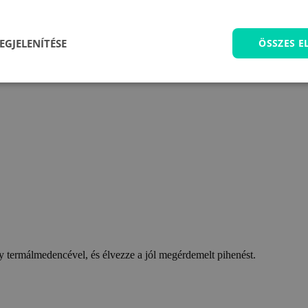
EGJELENÍTÉSE
ÖSSZES 
 termálmedencével, és élvezze a jól megérdemelt pihenést.