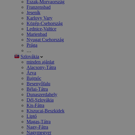
Észak-Morvaország
Franzensbad
Jeseník
Karlovy Vary
Közép-Csehország
Lednice-Valtice
Marienbad
Nyugat Csehország
Prága
…
Szlovákia
minden ajánlat
Alacsony-Tátra
Árva
Bajmóc
Besenyőfalu
Bélai-Tátra
Dunaszerdahely
Dél-Szlovákia
Kis-Fátra
Kiszucai-Beszkidek
Liptó
Magas-Tátra
Nagy-Fátra
Nagymegyer