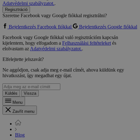
Adatvédelmi szabályzatot.
.
Regisztráció
Szeretne Facebook vagy Google fiókkal regisztrálni?
Bejelentkezés Facebook fiókkal
Bejelentkezés Google fiókkal
Facebook vagy Google fiókkal való regisztrációm kapcsán
kijelentem, hogy elfogadom a
Felhasználási feltételeket
és
elolvastam az
Adatvédelmi szabályzatot.
.
Elfelejtette jelszavát?
Ne aggódjon, csak adja meg e-mail címét, ahova küldünk egy
hivatkozást, így megadhat egy újat.
Küldés
Vissza
Menu
Zavřít menu
Blog