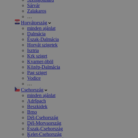
Sárvár
Zalakaros
…
Horvátország
minden ajánlat
Dalmácia
Észak-Dalmácia
Horvát szigetek
Isztria
Krk sziget
Kvarner-öböl
Közép-Dalmácia
Pag sziget
Vodice
…
Csehország
minden ajánlat
Adršpach
Beszkidek
Brno
Dél-Csehország
Dél-Morvaország
Észak-Csehország
Kelet-Csehország