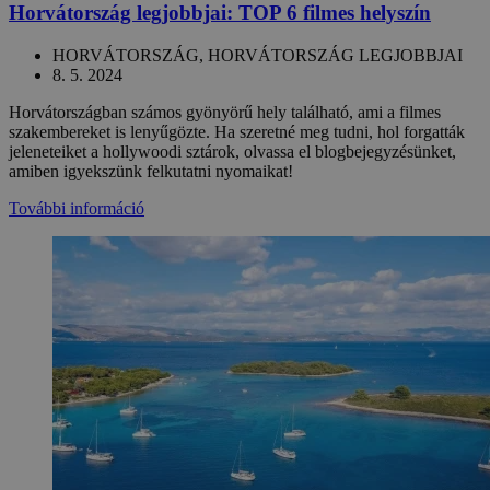
Horvátország legjobbjai: TOP 6 filmes helyszín
HORVÁTORSZÁG, HORVÁTORSZÁG LEGJOBBJAI
8. 5. 2024
Horvátországban számos gyönyörű hely található, ami a filmes
szakembereket is lenyűgözte. Ha szeretné meg tudni, hol forgatták
jeleneteiket a hollywoodi sztárok, olvassa el blogbejegyzésünket,
amiben igyekszünk felkutatni nyomaikat!
További információ