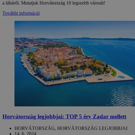
a lábáról. Mutatjuk Horvátország 10 legszebb városát!
További információ
Horvátország legjobbjai: TOP 5 érv Zadar mellett
HORVÁTORSZÁG, HORVÁTORSZÁG LEGJOBBJAI
14. 6. 2024