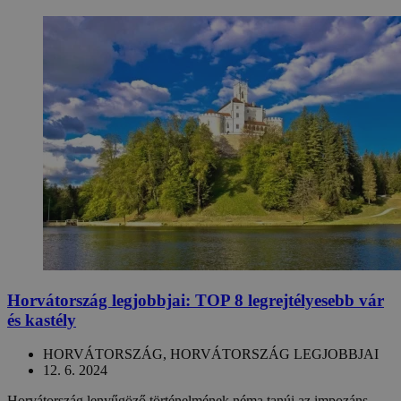
Horvátország legjobbjai: TOP 8 legrejtélyesebb vár
és kastély
HORVÁTORSZÁG, HORVÁTORSZÁG LEGJOBBJAI
12. 6. 2024
Horvátország lenyűgöző történelmének néma tanúi az impozáns