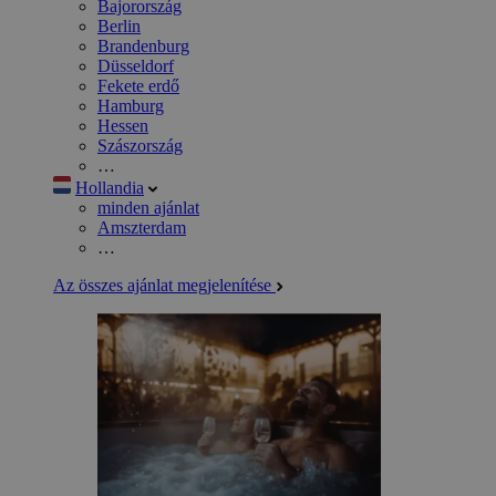
Bajorország
Berlin
Brandenburg
Düsseldorf
Fekete erdő
Hamburg
Hessen
Szászország
…
Hollandia
minden ajánlat
Amszterdam
…
Az összes ajánlat megjelenítése