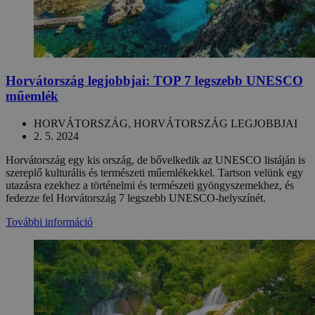
Horvátország legjobbjai: TOP 7 legszebb UNESCO
műemlék
HORVÁTORSZÁG, HORVÁTORSZÁG LEGJOBBJAI
2. 5. 2024
Horvátország egy kis ország, de bővelkedik az UNESCO listáján is
szereplő kulturális és természeti műemlékekkel. Tartson velünk egy
utazásra ezekhez a történelmi és természeti gyöngyszemekhez, és
fedezze fel Horvátország 7 legszebb UNESCO-helyszínét.
További információ