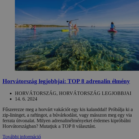
Horvátország legjobbjai: TOP 8 adrenalin élmény
HORVÁTORSZÁG, HORVÁTORSZÁG LEGJOBBJAI
14. 6. 2024
Fűszerezze meg a horvárt vakációt egy kis kalanddal! Próbálja ki a
zip-lininget, a raftingot, a búvárkodást, vagy másszon meg egy via
ferrata útvonalat. Milyen adrenalinélményeket érdemes kipróbálni
Horvátországban? Mutatjuk a TOP 8 választást.
További információ