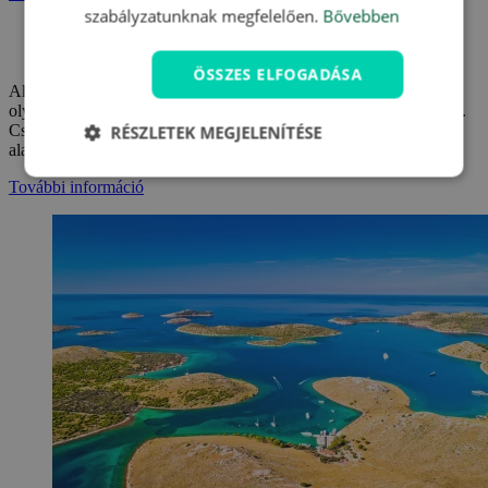
szabályzatunknak megfelelően.
Bővebben
CSEHORSZÁG, CSEHORSZÁG LEGJOBBJAI
7. 8. 2024
ÖSSZES ELFOGADÁSA
Akár hisz a szellemekben és a sötét erőkben, akár nem, vannak
olyan helyek, ahol egyszerűen szinte érezni lehet a túlvilági erőket.
Csehország hátborzongató és különleges helyeinek TOP 10 listája
RÉSZLETEK MEGJELENÍTÉSE
alapján biztos hogy felejthetetlen lesz a halloween!
További információ