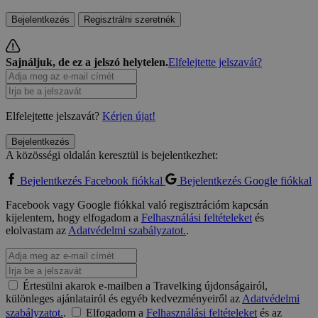
Bejelentkezés
Regisztrálni szeretnék
Sajnáljuk, de ez a jelszó helytelen.
Elfelejtette jelszavát?
Elfelejtette jelszavát?
Kérjen újat!
Bejelentkezés
A közösségi oldalán keresztül is bejelentkezhet:
Bejelentkezés Facebook fiókkal
Bejelentkezés Google fiókkal
Facebook vagy Google fiókkal való regisztrációm kapcsán
kijelentem, hogy elfogadom a
Felhasználási feltételeket
és
elolvastam az
Adatvédelmi szabályzatot.
.
Értesülni akarok e-mailben a Travelking újdonságairól,
különleges ajánlatairól és egyéb kedvezményeiről az
Adatvédelmi
szabályzatot.
.
Elfogadom a
Felhasználási feltételeket
és az