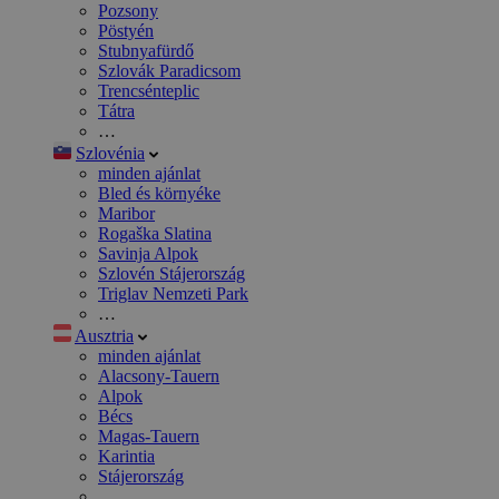
Pozsony
Pöstyén
Stubnyafürdő
Szlovák Paradicsom
Trencsénteplic
Tátra
…
Szlovénia
minden ajánlat
Bled és környéke
Maribor
Rogaška Slatina
Savinja Alpok
Szlovén Stájerország
Triglav Nemzeti Park
…
Ausztria
minden ajánlat
Alacsony-Tauern
Alpok
Bécs
Magas-Tauern
Karintia
Stájerország
…