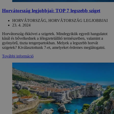
Horvátország legjobbjai: TOP 7 legszebb sziget
HORVÁTORSZÁG, HORVÁTORSZÁG LEGJOBBJAI
23. 4. 2024
Horvátország ékkövei a szigetek. Mindegyikük egyedi hangulatot
kínál és bővelkednek a lélegzetelállító természetben, valamint a
gyönyörű, tiszta tengerpartokban. Melyek a legszebb horvát
szigetek? Kiválasztottunk 7-et, amelyeket érdemes meglátogatni.
További információ