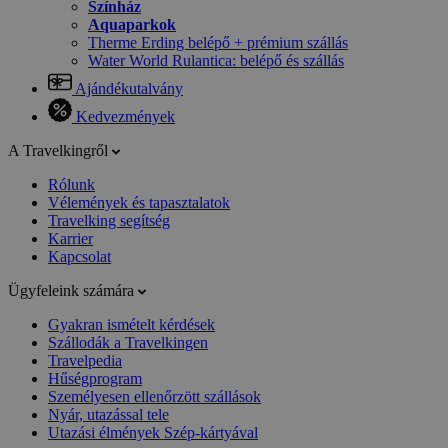
Színház
Aquaparkok
Therme Erding belépő + prémium szállás
Water World Rulantica: belépő és szállás
Ajándékutalvány
Kedvezmények
A Travelkingről
Rólunk
Vélemények és tapasztalatok
Travelking segítség
Karrier
Kapcsolat
Ügyfeleink számára
Gyakran ismételt kérdések
Szállodák a Travelkingen
Travelpedia
Hűségprogram
Személyesen ellenőrzött szállások
Nyár, utazással tele
Utazási élmények Szép-kártyával