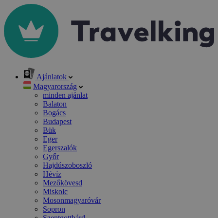
Ajánlatok
Magyarország
minden ajánlat
Balaton
Bogács
Budapest
Bük
Eger
Egerszalók
Győr
Hajdúszoboszló
Hévíz
Mezőkövesd
Miskolc
Mosonmagyaróvár
Sopron
Szentgotthárd