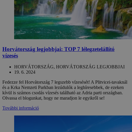
Horvátország legjobbjai: TOP 7 lélegzetelállító
vízesés
HORVÁTORSZÁG, HORVÁTORSZÁG LEGJOBBJAI
19. 6. 2024
Fedezze fel Horvátország 7 legszebb vízesését! A Plitvicei-tavaknál
és a Krka Nemzeti Parkban lezúdulók a leghíresebbek, de ezeken
kívül is számos csodás vízesés található az Adria parti országban.
Olvassa el blogunkat, hogy ne maradjon le egyikről se!
További információ