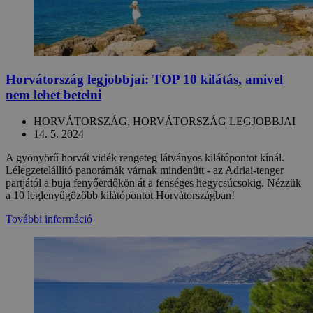
Horvátország legjobbjai: TOP 10 kilátás, amivel
nem lehet betelni
HORVÁTORSZÁG, HORVÁTORSZÁG LEGJOBBJAI
14. 5. 2024
A gyönyörű horvát vidék rengeteg látványos kilátópontot kínál.
Lélegzetelállító panorámák várnak mindenütt - az Adriai-tenger
partjától a buja fenyőerdőkön át a fenséges hegycsúcsokig. Nézzük
a 10 leglenyűgözőbb kilátópontot Horvátországban!
További információ