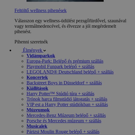
Feltöltő wellness pihenések
Válasszon egy wellness-üdülést pezsgőfürdővel, szaunával
vagy termálmedencével, és élvezze a jól megérdemelt
pihenést.
Pihenni szeretnék
Élmények
Vidámparkok
Europa-Park: Belépő és prémium szállás
Playmobil Funpark belépő + szállás
LEGOLAND® Deutschland belépő + szállás
Koncertek
Backstreet Boys in Düsseldorf + szállás
Kiállítások
Harry Potter™ Stúdió túra + szállás
Trónok harca filmstúdió látogatás + szállás
VIP est a Harry Potter stúdiókban + szállás
Múzeumok
Mercedes-Benz Múzeum belépő + szállás
Porsche és Mercedes múzeum + szállás
Musicalek
Párizsi Moulin Rouge belépő + szállás