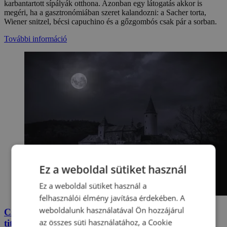
karbantartott sípályák otthona. Azonban egy látogatás akkor is
megéri, ha a gasztronómiában szeret kalandozni: a Sacher torta,
Wiener snitzel, bécsi capuchino és a gőzgombós csak pár a sorban.
További információ
Ez a weboldal sütiket használ
Ez a weboldal sütiket használ a
felhasználói élmény javítása érdekében. A
weboldalunk használatával Ön hozzájárul
Csehország legjobbjai: TOP Kísérteties helyek + 4
az összes süti használatához, a Cookie
titkos tipp