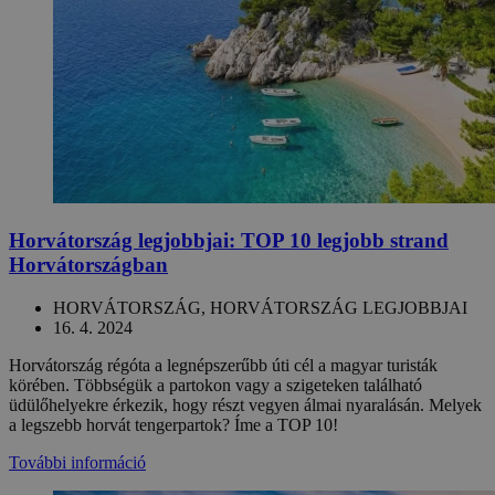
Horvátország legjobbjai: TOP 10 legjobb strand
Horvátországban
HORVÁTORSZÁG, HORVÁTORSZÁG LEGJOBBJAI
16. 4. 2024
Horvátország régóta a legnépszerűbb úti cél a magyar turisták
körében. Többségük a partokon vagy a szigeteken található
üdülőhelyekre érkezik, hogy részt vegyen álmai nyaralásán. Melyek
a legszebb horvát tengerpartok? Íme a TOP 10!
További információ