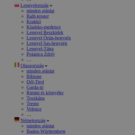
Lengyelország
minden ajánlat
Balti-tenger
Krakkó
Kladsko-medence
Lengyel Beszkidek
Lengyel Óriás-hegység
Lengyel Sas-hegység
Lengyel-Tátra
Polanica Zdrój
…
Olaszország
minden ajánlat
Bibione
Dél-Tirol
Garda-tó
Rimini és környéke
Toszkána
Trento
Velence
…
Németország
minden ajánlat
Baden-Württemberg