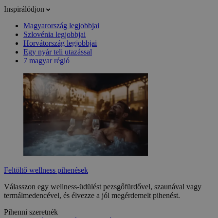
Inspirálódjon
Magyarország legjobbjai
Szlovénia legjobbjai
Horvátország legjobbjai
Egy nyár teli utazással
7 magyar régió
Feltöltő wellness pihenések
Válasszon egy wellness-üdülést pezsgőfürdővel, szaunával vagy
termálmedencével, és élvezze a jól megérdemelt pihenést.
Pihenni szeretnék