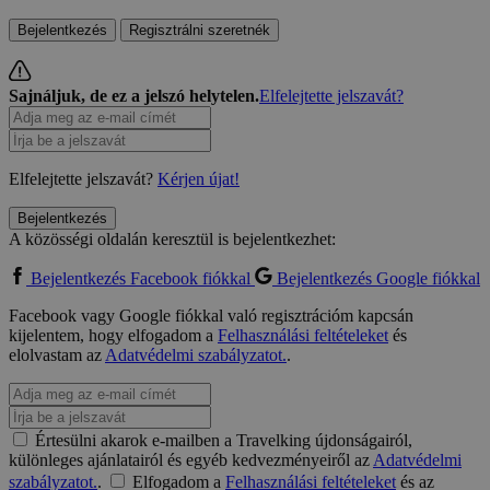
Bejelentkezés
Regisztrálni szeretnék
Sajnáljuk, de ez a jelszó helytelen.
Elfelejtette jelszavát?
Elfelejtette jelszavát?
Kérjen újat!
Bejelentkezés
A közösségi oldalán keresztül is bejelentkezhet:
Bejelentkezés Facebook fiókkal
Bejelentkezés Google fiókkal
Facebook vagy Google fiókkal való regisztrációm kapcsán
kijelentem, hogy elfogadom a
Felhasználási feltételeket
és
elolvastam az
Adatvédelmi szabályzatot.
.
Értesülni akarok e-mailben a Travelking újdonságairól,
különleges ajánlatairól és egyéb kedvezményeiről az
Adatvédelmi
szabályzatot.
.
Elfogadom a
Felhasználási feltételeket
és az