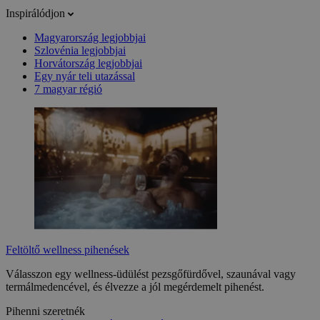
Inspirálódjon
Magyarország legjobbjai
Szlovénia legjobbjai
Horvátország legjobbjai
Egy nyár teli utazással
7 magyar régió
Feltöltő wellness pihenések
Válasszon egy wellness-üdülést pezsgőfürdővel, szaunával vagy
termálmedencével, és élvezze a jól megérdemelt pihenést.
Pihenni szeretnék