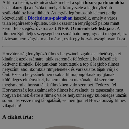
A film a festői, szűk utcácskák mellett a spliti
luxusapartmanokba
is elkalauzolja a nézőket, melyek környezete a legfényűzőbb
szállodákhoz hasonlítható. Az egyik legfontosabb jelenet pedig
közvetlenül a
Diocletianus-palotában
játszódik, amely a város
talán leghíresebb épülete. Sokak szerint a lenyűgöző palota miatt
került fel az egész óváros az
UNESCO műemlékek listájára
. A
filmben Split teljes szépségében csodálható meg, így aki megnézi, az
biztosan nem vágyik majd másra, csak egy horvátországi nyaralásra.
Horvátország lenyűgöző filmes helyszínei izgalmas lehetőségeket
kínálnak azok számára, akik szeretnék felfedezni, hol készültek
kedvenc filmjeik. Blogunkban bemutattuk a top 6 legjobb filmes
helyszínt, ahol ikonikus filmjelenetek és varázslatos tájak várják
Önt. Ezek a helyszínek nemcsak a filmrajongóknak nyújtanak
különleges élményeket, hanem minden utazónak, aki szeretné
megismerni a horvát tájak filmekben való szerepét. Fedezze fel
Horvátország legizgalmasabb filmes helyszíneit, és tapasztalja meg,
hogyan kelnek életre a filmek valós helyszínei egy különleges utazás
során! Tervezze meg látogatását, és merüljön el Horvátország filmes
világában!
A cikket írta: