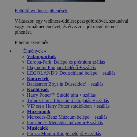
Feltöltő wellness pihenések
Válasszon egy wellness-üdülést pezsgőfürdővel, szaunával
vagy termálmedencével, és élvezze a jól megérdemelt
pihenést.
Pihenni szeretnék
Élmények
Vidámparkok
Europa-Park: Belépő és prémium szállás
Playmobil Funpark belépő + szállás
LEGOLAND® Deutschland belépő + szállás
Koncertek
Backstreet Boys in Düsseldorf + szállás
Kiállítások
Harry Potter™ Stúdió túra + szállás
Trónok harca filmstúdió látogatás + szállás
VIP est a Harry Potter stúdiókban + szállás
Múzeumok
Mercedes-Benz Múzeum belépő + szállás
Porsche és Mercedes múzeum + szállás
Musicalek
Párizsi Moulin Rouge belépő + szállás