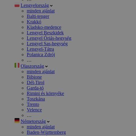
Lengyelország
minden ajánlat
Balti-tenger
Krakkó
Kladsko-medence
Lengyel Beszkidek
Lengyel Óriás-hegység
Lengyel Sas-hegység
Lengyel-Tátra
Polanica Zdrój
…
Olaszország
minden ajánlat
Bibione
Dél-Tirol
Garda-tó
Rimini és környéke
Toszkána
Trento
Velence
…
Németország
minden ajánlat
Baden-Württemberg