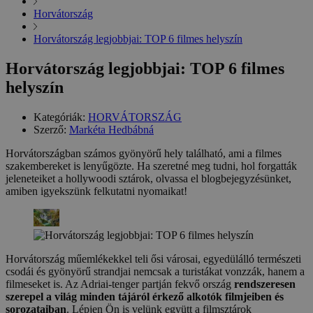
Horvátország
Horvátország legjobbjai: TOP 6 filmes helyszín
Horvátország legjobbjai: TOP 6 filmes
helyszín
Kategóriák:
HORVÁTORSZÁG
Szerző:
Markéta Hedbábná
Horvátországban számos gyönyörű hely található, ami a filmes
szakembereket is lenyűgözte. Ha szeretné meg tudni, hol forgatták
jeleneteiket a hollywoodi sztárok, olvassa el blogbejegyzésünket,
amiben igyekszünk felkutatni nyomaikat!
Horvátország műemlékekkel teli ősi városai, egyedülálló természeti
csodái és gyönyörű strandjai nemcsak a turistákat vonzzák, hanem a
filmeseket is. Az Adriai-tenger partján fekvő ország
rendszeresen
szerepel a világ minden tájáról érkező alkotók filmjeiben és
sorozataiban
. Lépjen Ön is velünk együtt a filmsztárok