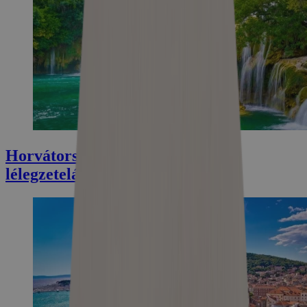
Horvátország legjobbjai: TOP 7
lélegzetelállító vízesés