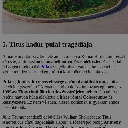
5. Titus hadúr pulai tragédiája
A mai Horvátország területe annak idején a Római Birodalom részét
képezte, amire
számos korabeli műemlék emlékeztet.
Az Isztriai
félszigeten fekvő ősi
Pula
az egyik olyan város, ahol az ember
szinte minden lépésnél egy római kori műemlékbe ütközik.
Pula legfontosabb nevezetessége a római amfiteátrum
, amit a
helyiek egyszerűen "Arénának" hívnak. Az impozáns építmény az
1999-es Titus című film kezdő- és zárójelenetében
látható. Az
Aréna nagyon hűen alakította a
híres római Colosseumot és
környezetét
. Ez nem véletlen, hiszen korábban is gyakran ahhoz
hasonlították.
Julie Taymor rendezői debütálása William Shakespeare Titus
Andronicus című tragédiáján alapult, a főszereplő pedig
Anthony
Hopkins
formálta meg. Ha Isztriában tölti a nyári vakációt,