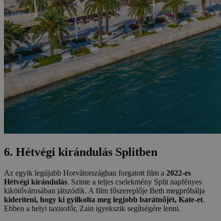
6. Hétvégi kirándulás Splitben
Az egyik legújabb Horvátországban forgatott film a
2022-es
Hétvégi kirándulás
. Szinte a teljes cselekmény Split napfényes
kikötővárosában játszódik. A film főszereplője Beth megpróbálja
kideríteni, hogy ki gyilkolta meg legjobb barátnőjét, Kate-et
.
Ebben a helyi taxisofőr, Zain igyekszik segítségére lenni.