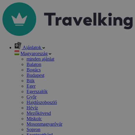
Ajánlatok
Magyarország
minden ajánlat
Balaton
Bogács
Budapest
Bük
Eger
Egerszalók
Győr
Hajdúszoboszló
Hévíz
Mezőkövesd
Miskolc
Mosonmagyaróvár
Sopron
Szentgotthárd