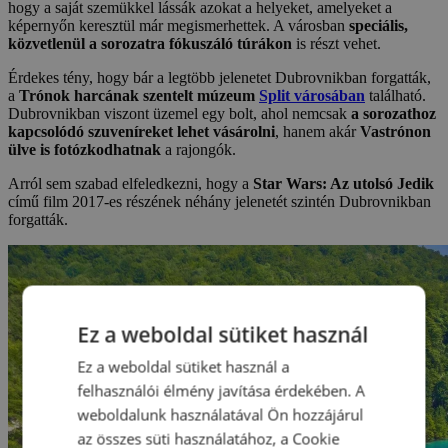
hogy a saját szemükkel lássák azokat a helyeket, amelyeket a
képernyőn keresztül már megismerhettek. A városban
speciális,
közvetlenül a sorozatra fókuszáló túrákon
is részt vehet.
Érdekes tény, hogy bár a legtöbb jelenetet Dubrovnikban forgatták,
a
Trónok harcának szentelt múzeum
Split városában
található.
Dubrovnikban viszont üzemel egy bolt, ahol nemcsak
a sorozathoz
kapcsolódó szuveníreket lehet vásárolni
, hanem akár
Vastrónon
ülve is fotózkodhatnak
a rajongók.
Arról sem szabad elfeledkezni, hogy a
Star Wars: Az utolsó Jedik
című film 2017-es részének néhány jelenetét szintén Dubrovnikban
forgatták.
Ez a weboldal sütiket használ
Ez a weboldal sütiket használ a
felhasználói élmény javítása érdekében. A
weboldalunk használatával Ön hozzájárul
az összes süti használatához, a Cookie