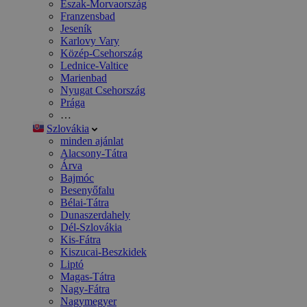
Észak-Morvaország
Franzensbad
Jeseník
Karlovy Vary
Közép-Csehország
Lednice-Valtice
Marienbad
Nyugat Csehország
Prága
…
Szlovákia
minden ajánlat
Alacsony-Tátra
Árva
Bajmóc
Besenyőfalu
Bélai-Tátra
Dunaszerdahely
Dél-Szlovákia
Kis-Fátra
Kiszucai-Beszkidek
Liptó
Magas-Tátra
Nagy-Fátra
Nagymegyer