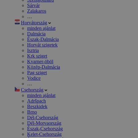
Sárvár
Zalakaros
…
Horvátország
minden ajánlat
Dalmácia
Észak-Dalmácia
Horvát szigetek
Isztria
Krk sziget
Kvarner-öböl
Közép-Dalmácia
Pag sziget
Vodice
…
Csehország
minden ajánlat
Adršpach
Beszkidek
Brno
Dél-Csehország
Dél-Morvaország
Észak-Csehország
Kelet-Csehország