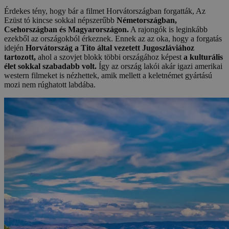
Érdekes tény, hogy bár a filmet Horvátországban forgatták, Az
Ezüst tó kincse sokkal népszerűbb
Németországban,
Csehországban és Magyarországon.
A rajongók is leginkább
ezekből az országokból érkeznek. Ennek az az oka, hogy a forgatás
idején
Horvátország a Tito által vezetett Jugoszláviához
tartozott,
ahol a szovjet blokk többi országához képest
a kulturális
élet sokkal szabadabb volt.
Így az ország lakói akár igazi amerikai
western filmeket is nézhettek, amik mellett a keletnémet gyártású
mozi nem rúghatott labdába.