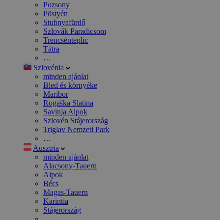
Pozsony
Pöstyén
Stubnyafürdő
Szlovák Paradicsom
Trencsénteplic
Tátra
…
Szlovénia
minden ajánlat
Bled és környéke
Maribor
Rogaška Slatina
Savinja Alpok
Szlovén Stájerország
Triglav Nemzeti Park
…
Ausztria
minden ajánlat
Alacsony-Tauern
Alpok
Bécs
Magas-Tauern
Karintia
Stájerország
…