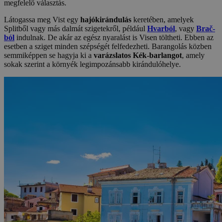
megfelelő választás.
Látogassa meg Vist egy
hajókirándulás
keretében, amelyek
Splitből vagy más dalmát szigetekről, például
Hvarból
, vagy
Brač-
ból
indulnak. De akár az egész nyaralást is Visen töltheti. Ebben az
esetben a sziget minden szépségét felfedezheti. Barangolás közben
semmiképpen se hagyja ki a
varázslatos Kék-barlangot
, amely
sokak szerint a környék legimpozánsabb kirándulóhelye.