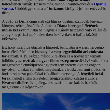
bölcsőjének
tartják. Ez nem más, mint a Kvarner-öböl és a
Opatija
városa
.
Utóbbit gyakran a a
"turizmus királynője"
becenévvel is
illetik.
A 2013-as Diana című életrajzi film az opatijai szállodák fényűző
környezetében játszódik. A történet
Diana hercegnő életének
utolsó két évét
mutatja be, vagyis a Károly hercegtől való válása és
a tragikus párizsi autó balesetben bekövetkezett halála közötti
időszakot.
És, hogy miért ide utaztak a filmesek bemutatni a walesi hercegnő
luxus életét? Minden bizonnyal a város
egyedülálló arisztokrata
bája
miatt. A 19. század második felében ez a horvát tengerparti
üdülőhely az
osztrák-magyar főnemesség menedékévé
vált, akik a
megszokott életmódjukból egy picit sem szerettek volna engedni,
így olyan villákat építtettek maguknak a városkában, ami a bécsi és
budapesti pazar palotákkal is kiállták a versenyt. A
fényűző belső
terek
mellett a film felvételein
lélegzetelállító kilátás nyílik a
Kvarner-öbölre
, és a jellegzetes isztriai utcácskák és házikók
megjelennek a képsorokon