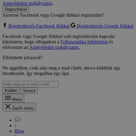
Adatvédelmi szabályzatot.
.
Regisztráció
Szeretne Facebook vagy Google fiókkal regisztrálni?
Bejelentkezés Facebook fiókkal
Bejelentkezés Google fiókkal
Facebook vagy Google fiókkal való regisztrációm kapcsán
kijelentem, hogy elfogadom a
Felhasználási feltételeket
és
elolvastam az
Adatvédelmi szabályzatot.
.
Elfelejtette jelszavát?
Ne aggódjon, csak adja meg e-mail címét, ahova küldünk egy
hivatkozást, így megadhat egy újat.
Küldés
Vissza
Menu
Zavřít menu
Blog