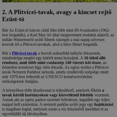
2. A Plitvicei-tavak, avagy a kincset rejtő
Ezüst-tó
Bár Az Ezüst-tó kincse című film több mint fél évszázados (1962-
ben forgatták), a Karl May író által megteremtett irodalmi alakról, az
indián Winnetouról szóló filmek rajongói a mai napig szívesen
keresik fel a Plitvicei-tavakak, ahol a híres filmet forgatták.
Bár a
Plitvicei-tavak
a horvát szárazföld mélyén fekszenek,
mindenképp megéri egy kitérőt tenni hozzájuk. A
16 tóból álló
rendszer, amit több mint csodaszép 140 vízesés köt össze
, az
érintetlen természet lágy ölén fekszik. Az egész terület a Plitvicei-
tavak Nemzeti Parkhoz tartozik, amely rendkívüli szépsége miatt
már 1979-ben felkerült az UNESCO természetvédelmi
örökségeinek listájára.
A környéken több túraútvonal is teljesíthető, amelyek főként
a
tavak körüli fasétányokon vagy közvetlenül felettük
vezetnek.
Annak aki az egész parkot szeretné felfedezni, legalább egy teljes
nappal kell számolnia. A nemzeti parkba szóló jegy egy
hajókázást
is magában foglal, melynek során a víz felszínéről merülhet el az
egyedülálló táj látványában.