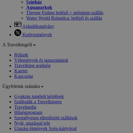
Színház
Aquaparkok
Therme Erding belépő + prémium szállás
Water World Rulantica: belépő és szállás
Ajándékutalvány
Kedvezmények
A Travelkingről
Rólunk
Vélemények és tapasztalatok
Travelking segítség
Karrier
Kapcsolat
Ügyfeleink számára
Gyakran ismételt kérdések
Szállodák a Travelkingen
Travelpedia
Hűségprogram
Személyesen ellenőrzött szállások
Nyár, utazással tele
Utazási élmények Szép-kártyával