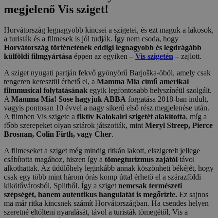
megjelenő Vis sziget!
Horvátország legnagyobb kincsei a szigetei, és ezt maguk a lakosok,
a turisták és a filmesek is jól tudják. Így nem csoda, hogy
Horvátország történetének eddigi legnagyobb és legdrágább
külföldi filmgyártása
éppen az egyiken –
Vis szigetén
– zajlott.
A sziget nyugati partján fekvő gyönyörű Barjoška-öböl, amely csak
tengeren keresztül érhető el, a
Mamma Mia című amerikai
filmmusical folytatásának
egyik legfontosabb helyszínéül szolgált.
A
Mamma Mia! Sose hagyjuk ABBA
forgatása 2018-ban indult,
vagyis pontosan 10 évvel a nagy sikerű első rész megjelenése után.
A filmben Vis szigete a
fiktív Kalokairi szigetét alakította
, míg a
főbb szerepeket olyan sztárok játszották, mint
Meryl Streep, Pierce
Brosnan, Colin Firth, vagy Cher
.
A filmeseket a sziget még mindig ritkán lakott, elszigetelt jellege
csábította magához, hiszen így a
tömegturizmus zajától
távol
alkothattak. Az üdülőhely leginkább annak köszönheti békéjét, hogy
csak egy több mint három órás komp úttal érhető el a szárazföldi
kikötővárosból, Splitből. Így a sziget
nemcsak természeti
szépségét, hanem autentikus hangulatát is megőrizte.
Ez sajnos
ma már ritka kincsnek számít Horvátországban. Ha csendes helyen
szeretné eltölteni nyaralását, távol a turisták tömegétől, Vis a