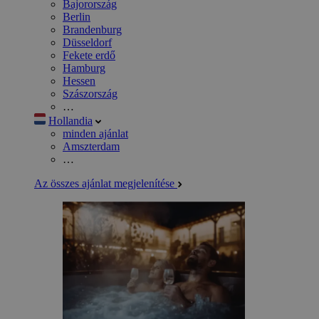
Bajorország
Berlin
Brandenburg
Düsseldorf
Fekete erdő
Hamburg
Hessen
Szászország
…
Hollandia
minden ajánlat
Amszterdam
…
Az összes ajánlat megjelenítése