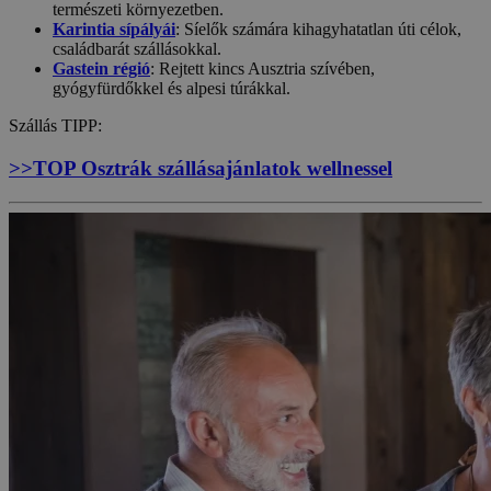
természeti környezetben.
Karintia sípályái
: Síelők számára kihagyhatatlan úti célok,
családbarát szállásokkal.
Gastein régió
: Rejtett kincs Ausztria szívében,
gyógyfürdőkkel és alpesi túrákkal.
Szállás TIPP:
>>TOP Osztrák szállásajánlatok wellnessel