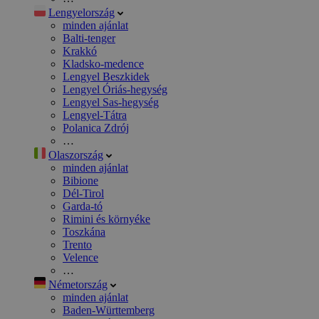
Lengyelország
minden ajánlat
Balti-tenger
Krakkó
Kladsko-medence
Lengyel Beszkidek
Lengyel Óriás-hegység
Lengyel Sas-hegység
Lengyel-Tátra
Polanica Zdrój
…
Olaszország
minden ajánlat
Bibione
Dél-Tirol
Garda-tó
Rimini és környéke
Toszkána
Trento
Velence
…
Németország
minden ajánlat
Baden-Württemberg