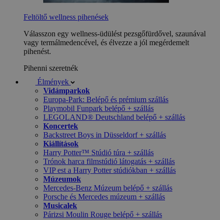
Feltöltő wellness pihenések
Válasszon egy wellness-üdülést pezsgőfürdővel, szaunával
vagy termálmedencével, és élvezze a jól megérdemelt
pihenést.
Pihenni szeretnék
Élmények
Vidámparkok
Europa-Park: Belépő és prémium szállás
Playmobil Funpark belépő + szállás
LEGOLAND® Deutschland belépő + szállás
Koncertek
Backstreet Boys in Düsseldorf + szállás
Kiállítások
Harry Potter™ Stúdió túra + szállás
Trónok harca filmstúdió látogatás + szállás
VIP est a Harry Potter stúdiókban + szállás
Múzeumok
Mercedes-Benz Múzeum belépő + szállás
Porsche és Mercedes múzeum + szállás
Musicalek
Párizsi Moulin Rouge belépő + szállás