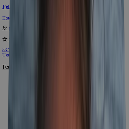
Feltöltődés Hajdúszoboszlón félpanzióval
Hotel Barátság ***
Magyarország - Hajdúszoboszló
9 /10
nagyon jó
83 350 Ft
Ugrás a legnépszerűbb ajánlatokhoz
Ezek is érdekelhetik
Wellness
443
Gyógyfürdő
189
Hegyvidék