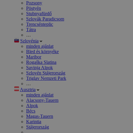
Pozsony
Pöstyén
Stubnyafürdő
Szlovák Paradicsom
Trencsénteplic
Tátra
…
Szlovénia
minden ajánlat
Bled és környéke
Maribor
Rogaška Slatina
Savinja Alpok
Szlovén Stájerország
Triglav Nemzeti Park
…
Ausztria
minden ajánlat
Alacsony-Tauern
Alpok
Bécs
Magas-Tauern
Karintia
Stájerország
…