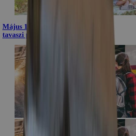
Május 1-i hosszú hétvége: TOP 5+1
tavaszi program