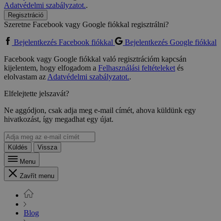
Adatvédelmi szabályzatot.
.
Regisztráció
Szeretne Facebook vagy Google fiókkal regisztrálni?
Bejelentkezés Facebook fiókkal
Bejelentkezés Google fiókkal
Facebook vagy Google fiókkal való regisztrációm kapcsán
kijelentem, hogy elfogadom a
Felhasználási feltételeket
és
elolvastam az
Adatvédelmi szabályzatot.
.
Elfelejtette jelszavát?
Ne aggódjon, csak adja meg e-mail címét, ahova küldünk egy
hivatkozást, így megadhat egy újat.
Küldés
Vissza
Menu
Zavřít menu
Blog