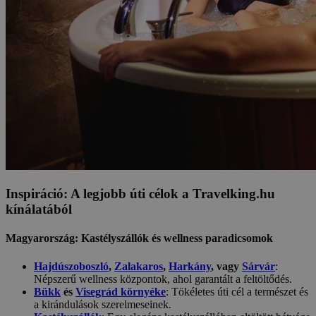
Inspiráció: A legjobb úti célok a Travelking.hu
kínálatából
Magyarország: Kastélyszállók és wellness paradicsomok
Hajdúszoboszló
,
Zalakaros
,
Harkány
, vagy
Sárvár
:
Népszerű wellness központok, ahol garantált a feltöltődés.
Bükk
és
Visegrád környéke
: Tökéletes úti cél a természet és
a kirándulások szerelmeseinek.