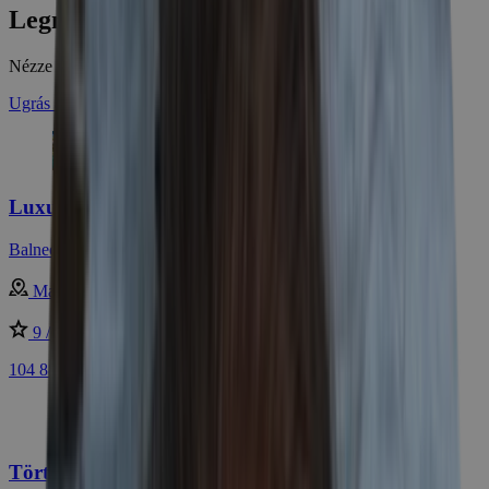
Legnépszerűbb ajánlataink
Nézze meg az elmúlt hét legkelendőbb ajánlatait
Ugrás a legnépszerűbb ajánlatokhoz
Luxus termál-wellnessezés Mezőkövesden
Balneo Hotel Zsori Thermal & Wellness ****
Magyarország - Mezőkövesd
9 /10
nagyon jó
104 880 Ft
Történelmi pihenés Visegrádon wellnesszel