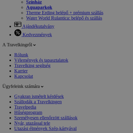
Színház
Aquaparkok
Therme Erding belépő + prémium szállás
Water World Rulantica: belépő és szállás
Ajándékutalvány
Kedvezmények
A Travelkingről
Rólunk
Vélemények és tapasztalatok
Travelking segítség
Karrier
Kapcsolat
Ügyfeleink számára
Gyakran ismételt kérdések
Szállodák a Travelkingen
Travelpedia
Hűségprogram
Személyesen ellenőrzött szállások
Nyár, utazással tele
Utazási élmények Szép-kártyával