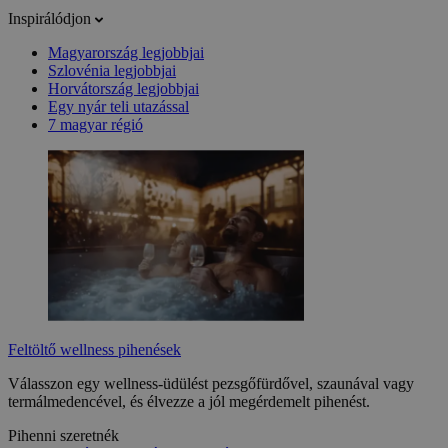
Inspirálódjon
Magyarország legjobbjai
Szlovénia legjobbjai
Horvátország legjobbjai
Egy nyár teli utazással
7 magyar régió
Feltöltő wellness pihenések
Válasszon egy wellness-üdülést pezsgőfürdővel, szaunával vagy
termálmedencével, és élvezze a jól megérdemelt pihenést.
Pihenni szeretnék