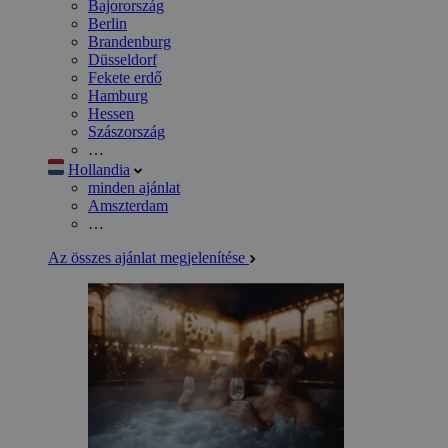
Bajorország
Berlin
Brandenburg
Düsseldorf
Fekete erdő
Hamburg
Hessen
Szászország
…
Hollandia
minden ajánlat
Amszterdam
…
Az összes ajánlat megjelenítése