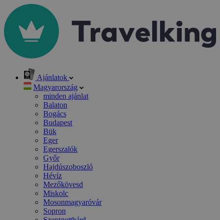
Ajánlatok
Magyarország
minden ajánlat
Balaton
Bogács
Budapest
Bük
Eger
Egerszalók
Győr
Hajdúszoboszló
Hévíz
Mezőkövesd
Miskolc
Mosonmagyaróvár
Sopron
Szentgotthárd