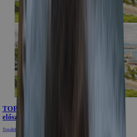
TOP 7 ok amiért érdemes az
előszezonban utazni
További cikkek