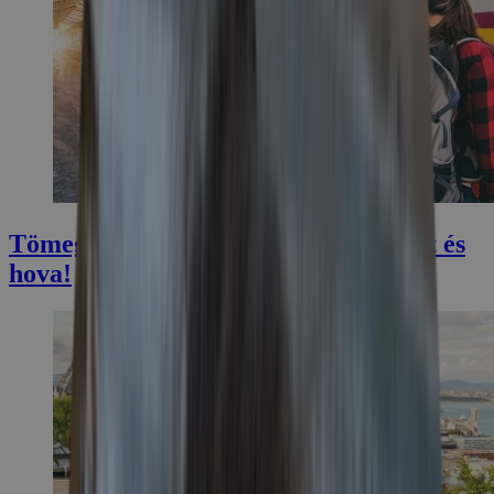
Tömegközlekedéssel külföldre? Miért és
hova!