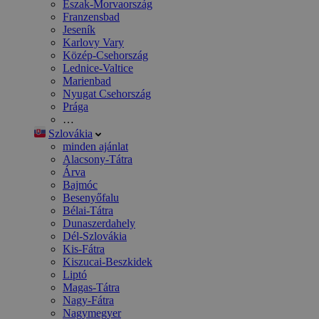
Észak-Morvaország
Franzensbad
Jeseník
Karlovy Vary
Közép-Csehország
Lednice-Valtice
Marienbad
Nyugat Csehország
Prága
…
Szlovákia
minden ajánlat
Alacsony-Tátra
Árva
Bajmóc
Besenyőfalu
Bélai-Tátra
Dunaszerdahely
Dél-Szlovákia
Kis-Fátra
Kiszucai-Beszkidek
Liptó
Magas-Tátra
Nagy-Fátra
Nagymegyer