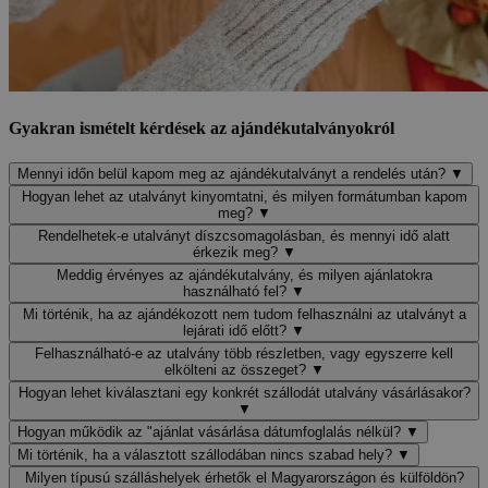
Gyakran ismételt kérdések az ajándékutalványokról
Mennyi időn belül kapom meg az ajándékutalványt a rendelés után?
▼
Hogyan lehet az utalványt kinyomtatni, és milyen formátumban kapom
meg?
▼
Rendelhetek-e utalványt díszcsomagolásban, és mennyi idő alatt
érkezik meg?
▼
Meddig érvényes az ajándékutalvány, és milyen ajánlatokra
használható fel?
▼
Mi történik, ha az ajándékozott nem tudom felhasználni az utalványt a
lejárati idő előtt?
▼
Felhasználható-e az utalvány több részletben, vagy egyszerre kell
elkölteni az összeget?
▼
Hogyan lehet kiválasztani egy konkrét szállodát utalvány vásárlásakor?
▼
Hogyan működik az "ajánlat vásárlása dátumfoglalás nélkül?
▼
Mi történik, ha a választott szállodában nincs szabad hely?
▼
Milyen típusú szálláshelyek érhetők el Magyarországon és külföldön?