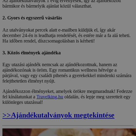
Az ajándékutalványok 1 évig érvényesek, így az ajándékozott
bármikor és bármelyik ajánlat közül választhat.
2.
Gyors és egyszerű vásárlás
Az utalványokat percek alatt e-mailben küldjük el, így akár
december 24-én is leadhatja rendelését, és estére már a fa alá teheti.
Ha időben rendel, díszcsomagolásban is kérheti!
3.
Közös élmények ajándéka
Egy utazási ajándék nemcsak az ajándékozottnak, hanem az
ajándékozónak is öröm. Egy romantikus wellness hétvége a
párjával, vagy egy családi pihenés a gyerekekkel mindenki számára
felejthetetlen élményt nyújt.
Ajándékozzon élményeket, amelyek örökre megmaradnak! Fedezze
fel kínálatunkat a
Travelking.hu
oldalán, és lepje meg szeretteit egy
különleges utazással!
>>Ajándékutalványok megtekintése