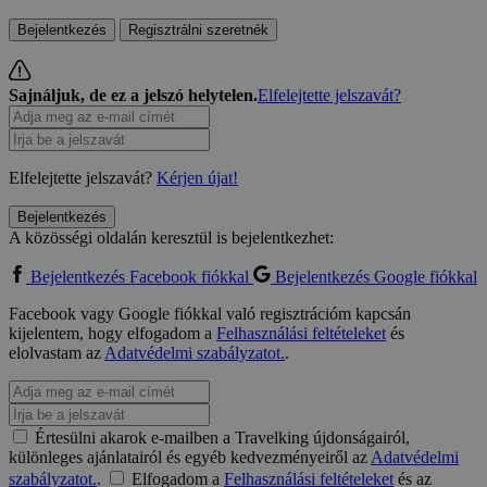
Bejelentkezés
Regisztrálni szeretnék
Sajnáljuk, de ez a jelszó helytelen.
Elfelejtette jelszavát?
Elfelejtette jelszavát?
Kérjen újat!
Bejelentkezés
A közösségi oldalán keresztül is bejelentkezhet:
Bejelentkezés Facebook fiókkal
Bejelentkezés Google fiókkal
Facebook vagy Google fiókkal való regisztrációm kapcsán
kijelentem, hogy elfogadom a
Felhasználási feltételeket
és
elolvastam az
Adatvédelmi szabályzatot.
.
Értesülni akarok e-mailben a Travelking újdonságairól,
különleges ajánlatairól és egyéb kedvezményeiről az
Adatvédelmi
szabályzatot.
.
Elfogadom a
Felhasználási feltételeket
és az