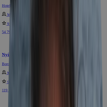
Hotel Visegrád ****
Magyarország - Visegrád
9 /10
nagyon jó
54 790 Ft
Nyíradony: Főúri pompa + luxus wellness
Borostyán Med Hotel ****
Magyarország - Nyíradony
9 /10
nagyon jó
119 390 Ft