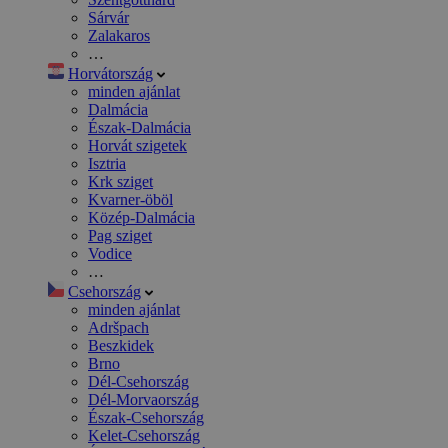
Sárvár
Zalakaros
…
Horvátország
minden ajánlat
Dalmácia
Észak-Dalmácia
Horvát szigetek
Isztria
Krk sziget
Kvarner-öböl
Közép-Dalmácia
Pag sziget
Vodice
…
Csehország
minden ajánlat
Adršpach
Beszkidek
Brno
Dél-Csehország
Dél-Morvaország
Észak-Csehország
Kelet-Csehország