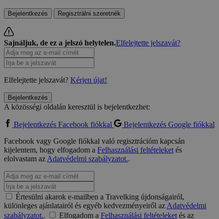
Bejelentkezés
Regisztrálni szeretnék
Sajnáljuk, de ez a jelszó helytelen.
Elfelejtette jelszavát?
Elfelejtette jelszavát?
Kérjen újat!
Bejelentkezés
A közösségi oldalán keresztül is bejelentkezhet:
Bejelentkezés Facebook fiókkal
Bejelentkezés Google fiókkal
Facebook vagy Google fiókkal való regisztrációm kapcsán
kijelentem, hogy elfogadom a
Felhasználási feltételeket
és
elolvastam az
Adatvédelmi szabályzatot.
.
Értesülni akarok e-mailben a Travelking újdonságairól,
különleges ajánlatairól és egyéb kedvezményeiről az
Adatvédelmi
szabályzatot.
.
Elfogadom a
Felhasználási feltételeket
és az