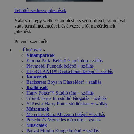
Feltöltő wellness pihenések
Válasszon egy wellness-üdülést pezsgőfürdővel, szaunával
vagy termálmedencével, és élvezze a jól megérdemelt
pihenést.
Pihenni szeretnék
Élmények
Vidámparkok
Europa-Park: Belépő és prémium szállás
Playmobil Funpark belépő + szállás
LEGOLAND® Deutschland belépő + szállás
Koncertek
Backstreet Boys in Düsseldorf + szállás
Kiállítások
Harry Potter™ Stúdió túra + szállás
Trónok harca filmstúdió látogatás + szállás
VIP est a Harry Potter stúdiókban + szállás
Múzeumok
Mercedes-Benz Múzeum belépő + szállás
Porsche és Mercedes múzeum + szállás
Musicalek
Párizsi Moulin Rouge belépő + szállás