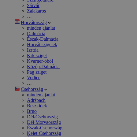
Sárvár
Zalakaros
…
Horvátország
minden ajánlat
Dalmácia
Észak-Dalmácia
Horvát szigetek
Isztria
Krk sziget
Kvarner-öböl
Közép-Dalmácia
Pag sziget
Vodice
…
Csehország
minden ajánlat
Adršpach
Beszkidek
Brno
Dél-Csehország
Dél-Morvaország
Észak-Csehország
Kelet-Csehország