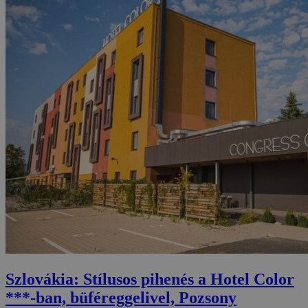
Szlovákia: Stílusos pihenés a Hotel Color
***-ban, büféreggelivel, Pozsony