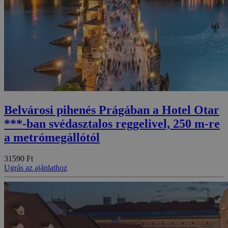
Belvárosi pihenés Prágában a Hotel Otar
***-ban svédasztalos reggelivel, 250 m-re
a metrómegállótól
31590 Ft
Ugrás az ajánlathoz