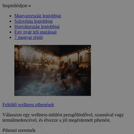
Inspirálódjon
Magyarország legjobbjai
Szlovénia legjobbjai
Horvátország legjobbjai
Egy nyár teli utazással
7 magyar régió
Feltöltő wellness pihenések
Válasszon egy wellness-üdülést pezsgőfürdővel, szaunával vagy
termálmedencével, és élvezze a jól megérdemelt pihenést.
Pihenni szeretnék