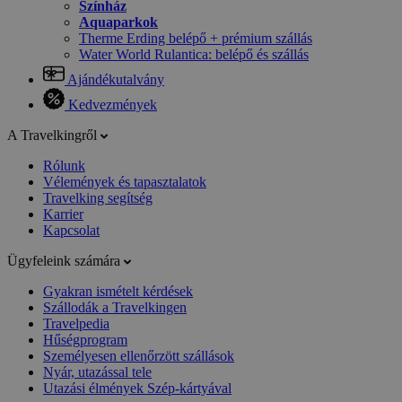
Színház
Aquaparkok
Therme Erding belépő + prémium szállás
Water World Rulantica: belépő és szállás
Ajándékutalvány
Kedvezmények
A Travelkingről
Rólunk
Vélemények és tapasztalatok
Travelking segítség
Karrier
Kapcsolat
Ügyfeleink számára
Gyakran ismételt kérdések
Szállodák a Travelkingen
Travelpedia
Hűségprogram
Személyesen ellenőrzött szállások
Nyár, utazással tele
Utazási élmények Szép-kártyával