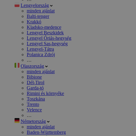
Lengyelország
minden ajánlat
Balti-tenger
Krakkó
Kladsko-medence
Lengyel Beszkidek
Lengyel Óriás-hegység
Lengyel Sas-hegység
Lengyel-Tátra
Polanica Zdrój
…
Olaszország
minden ajánlat
Bibione
Dél-Tirol
Garda-tó
Rimini és környéke
Toszkána
Trento
Velence
…
Németország
minden ajánlat
Baden-Württemberg