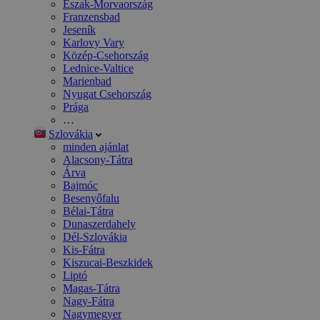
Észak-Morvaország
Franzensbad
Jeseník
Karlovy Vary
Közép-Csehország
Lednice-Valtice
Marienbad
Nyugat Csehország
Prága
…
Szlovákia
minden ajánlat
Alacsony-Tátra
Árva
Bajmóc
Besenyőfalu
Bélai-Tátra
Dunaszerdahely
Dél-Szlovákia
Kis-Fátra
Kiszucai-Beszkidek
Liptó
Magas-Tátra
Nagy-Fátra
Nagymegyer