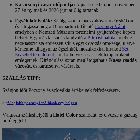
Karácsonyi vásár időpontja:
A piacok 2025-ben november
27-én nyitnak és 2026 jqnuár 6-ig tartanak.
Egyéb látnivalók:
Sétálgasson a macskaköves utcácskákon
és látogassa meg a Dunaparton található
Pozsonyi Várat
,
amelyben a Nemzeti Múzeum történelmi gyűjteménye kapott
helyet. Egy másik csodás látnivaló a
Primási palota
amely e
neoklasszicista építészeti stílus egyik csodás öröksége, illetve
kár lenne kihagyni az égszínkék mozaikokkal kirakott
Szt.
Erzsébet templomot
, amit a helyiek csak kék templomként
emlegetnek. Kirándulása során meglátogathatja
Kassa csodás
városát
, és karácsonyi vásárát is.
SZÁLLÁS TIPP:
Szánjon időt Pozsony és szlovákia értékeinek felfedezésére.
>>
A legjobb pozsonyi szállások egy helyen
Válassza szálláshelyéül a
Hotel Color
szállodát, és élvezze a gazdag
büféreggelit.