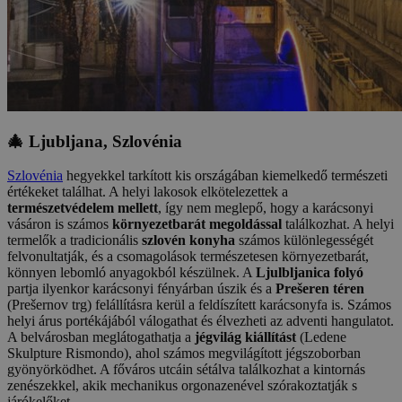
🎄 Ljubljana, Szlovénia
Szlovénia
hegyekkel tarkított kis országában kiemelkedő természeti
értékeket találhat. A helyi lakosok elkötelezettek a
természetvédelem mellett
, így nem meglepő, hogy a karácsonyi
vásáron is számos
környezetbarát megoldással
találkozhat. A helyi
termelők a tradicionális
szlovén konyha
számos különlegességét
felvonultatják, és a csomagolások természetesen környezetbarát,
könnyen lebomló anyagokból készülnek. A
Ljulbljanica folyó
partja ilyenkor karácsonyi fényárban úszik és a
Prešeren téren
(Prešernov trg) felállításra kerül a feldíszített karácsonyfa is. Számos
helyi árus portékájából válogathat és élvezheti az adventi hangulatot.
A belvárosban meglátogathatja a
jégvilág kiállítást
(Ledene
Skulpture Rismondo), ahol számos megvilágított jégszoborban
gyönyörködhet. A főváros utcáin sétálva találkozhat a kintornás
zenészekkel, akik mechanikus orgonazenével szórakoztatják s
járókelőket.