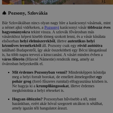
🎄 Pozsony, Szlovákia
Bár Szlovákiában nincs olyan nagy híre a karácsonyi vásárnak, mint
a német ajkú vidékeken, a
Pozsonyi
karácsonyi vásár
többszáz éves
hagyományokra
tekint vissza. A szlovák fővárosban más
vásárokhoz képest kisebb tömeg szokott lenni, és a vásár kínálata
elsősorban
helyi élelmiszerekből
, illetve
autentikus helyi
kézműves termékekből
áll. Pozsony csak egy
rövid autóútra
található Budapestről, így akár összekötheti egy Bécsi látogatással
is, ha több napra tervezi a kiruccanást. A vásárt minden évben a
város főterén
(Hlavné Námestie) rendezik meg, amely az
óvárosban helyezkedik el.
Mit érdemes Pozsonyban venni?
Mindenképpen kóstolja
meg a helyi forralt borokat, de emellett átmelegedhet
egy
pohár grog
(forró fűszeres rumital) elfogyasztása közben is.
Ne hagyja ki a
krumplilángosokat
, illetve érdemes
megkóstolnia a helyi réteseket is.
Hogyan öltözzön?
Pozsonyban hűvösebb a tél, mint
hazánkban, ezért akár hóval szegezett utcákon is sétálhat,
amely igazán téli hangulatot áraszt.