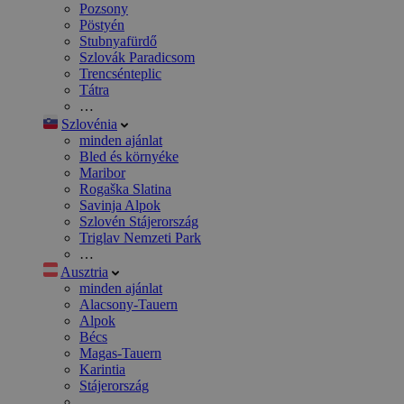
Pozsony
Pöstyén
Stubnyafürdő
Szlovák Paradicsom
Trencsénteplic
Tátra
…
Szlovénia
minden ajánlat
Bled és környéke
Maribor
Rogaška Slatina
Savinja Alpok
Szlovén Stájerország
Triglav Nemzeti Park
…
Ausztria
minden ajánlat
Alacsony-Tauern
Alpok
Bécs
Magas-Tauern
Karintia
Stájerország
…