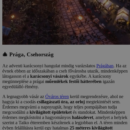
🎄 Prága, Csehország
Az adventi karácsonyi hangulat mindig varázslatos
Prágában
. Ha az
évnek ebben az időszakában a cseh fővárosba utazik, mindenképpen
látogasson el a
karácsonyi vásárok
egyikébe. A karácsony
megünneplése a prágai
műemlékek festői hátterében
igazán
egyedülálló élmény.
A legnagyobb vásár az
Óváros téren
kerül megrendezésre, ahol ne
hagyja ki a csodás
csillagászati óra, az orloj
megtekintését sem.
Érdemes megvárni a napnyugtát, hogy teljes pompájában tudja
megcsodálni a
kivilágított épületeket
és standokat. Mindenképpen
érdemes megkóstolni a hagyományos
halászlevet
, amelyet a helyiek
szerint a Taiko étteremben készítenek a legjobban el. A téren minden
évben felállításra kerül egy hatalmas
25 méteres kivilágított