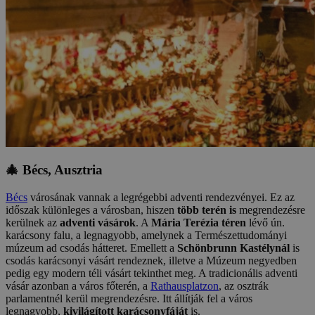
🎄 Bécs, Ausztria
Bécs
városának vannak a legrégebbi adventi rendezvényei. Ez az
időszak különleges a városban, hiszen
több terén is
megrendezésre
kerülnek az
adventi vásárok
. A
Mária Terézia téren
lévő ún.
karácsony falu, a legnagyobb, amelynek a Természettudományi
múzeum ad csodás hátteret. Emellett a
Schönbrunn Kastélynál
is
csodás karácsonyi vásárt rendeznek, illetve a Múzeum negyedben
pedig egy modern téli vásárt tekinthet meg. A tradicionális adventi
vásár azonban a város főterén, a
Rathausplatzon
, az osztrák
parlamentnél kerül megrendezésre. Itt állítják fel a város
legnagyobb,
kivilágított karácsonyfáját
is.