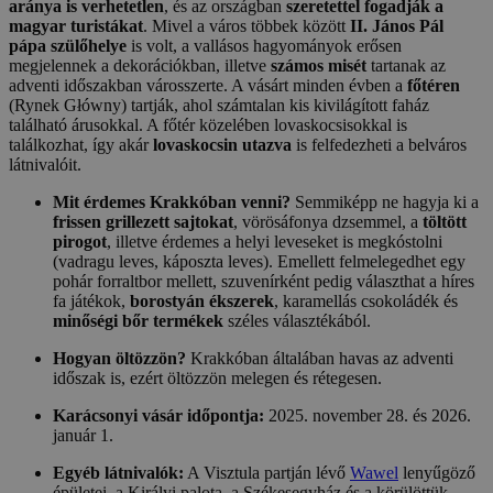
aránya is verhetetlen
, és az országban
szeretettel fogadják a
magyar turistákat
. Mivel a város többek között
II. János Pál
pápa szülőhelye
is volt, a vallásos hagyományok erősen
megjelennek a dekorációkban, illetve
számos misét
tartanak az
adventi időszakban városszerte. A vásárt minden évben a
főtéren
(Rynek Główny) tartják, ahol számtalan kis kivilágított faház
található árusokkal. A főtér közelében lovaskocsisokkal is
találkozhat, így akár
lovaskocsin utazva
is felfedezheti a belváros
látnivalóit.
Mit érdemes Krakkóban venni?
Semmiképp ne hagyja ki a
frissen grillezett sajtokat
, vörösáfonya dzsemmel, a
töltött
pirogot
, illetve érdemes a helyi leveseket is megkóstolni
(vadragu leves, káposzta leves). Emellett felmelegedhet egy
pohár forraltbor mellett, szuvenírként pedig választhat a híres
fa játékok,
borostyán ékszerek
, karamellás csokoládék és
minőségi bőr termékek
széles választékából.
Hogyan öltözzön?
Krakkóban általában havas az adventi
időszak is, ezért öltözzön melegen és rétegesen.
Karácsonyi vásár időpontja:
2025. november 28. és 2026.
január 1.
Egyéb látnivalók:
A Visztula partján lévő
Wawel
lenyűgöző
épületei, a Királyi palota, a Székesegyház és a körülöttük