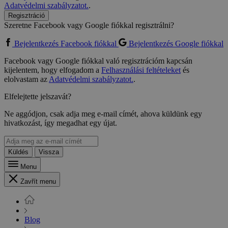
Adatvédelmi szabályzatot.
.
Regisztráció
Szeretne Facebook vagy Google fiókkal regisztrálni?
Bejelentkezés Facebook fiókkal
Bejelentkezés Google fiókkal
Facebook vagy Google fiókkal való regisztrációm kapcsán
kijelentem, hogy elfogadom a
Felhasználási feltételeket
és
elolvastam az
Adatvédelmi szabályzatot.
.
Elfelejtette jelszavát?
Ne aggódjon, csak adja meg e-mail címét, ahova küldünk egy
hivatkozást, így megadhat egy újat.
Küldés
Vissza
Menu
Zavřít menu
Blog