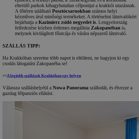
elterülő parkok kihagyhatatlan célpontjai a krakkói utazásnak.
A főtéren található
Posztócsarnokban
számos helyi
kézműves árul minőségi termékeket. A történelmi látnivalókért
bejárhatja a
Kazimierz zsidó negyedet is
. Lengyelország
felfedezése közben érdemes megállnia
Zakopanéban
is,
melynek kivilágított főutcája és várára népszerű látnivaló.
SZÁLLÁS TIPP:
Ha Krakkóban szeretne több napot is eltölteni, ne hagyjon ki egy
csodás látogatást Zakopanéba se!
>>
A legjobb szállások Krakkóban egy helyen
Válassza szálláshelyéül a
Nowa Panorama
szállodát, és élvezze a
gazdag félpanziós ellátást.