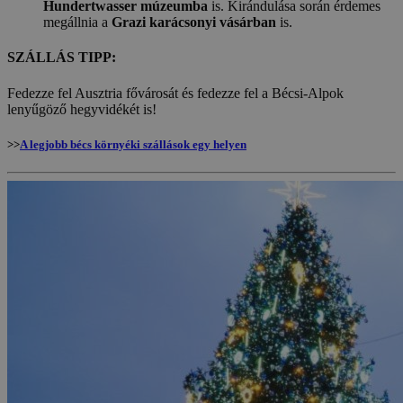
Hundertwasser múzeumba
is. Kirándulása során érdemes
megállnia a
Grazi karácsonyi vásárban
is.
SZÁLLÁS TIPP:
Fedezze fel Ausztria fővárosát és fedezze fel a Bécsi-Alpok
lenyűgöző hegyvidékét is!
>>
A legjobb bécs környéki szállások egy helyen