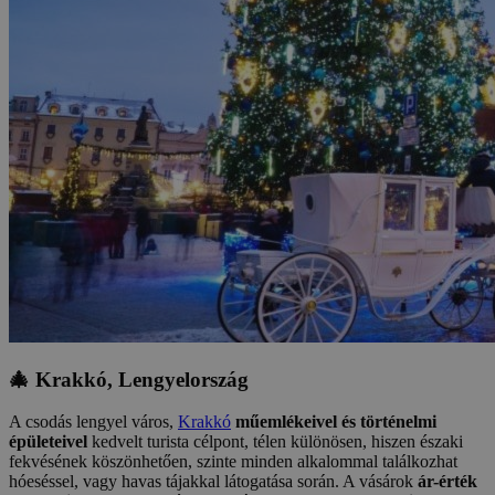
🎄 Krakkó, Lengyelország
A csodás lengyel város,
Krakkó
műemlékeivel és történelmi
épületeivel
kedvelt turista célpont, télen különösen, hiszen északi
fekvésének köszönhetően, szinte minden alkalommal találkozhat
hóeséssel, vagy havas tájakkal látogatása során. A vásárok
ár-érték