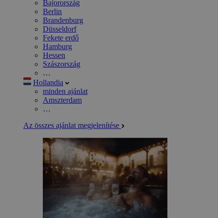
Bajorország
Berlin
Brandenburg
Düsseldorf
Fekete erdő
Hamburg
Hessen
Szászország
…
Hollandia
minden ajánlat
Amszterdam
…
Az összes ajánlat megjelenítése