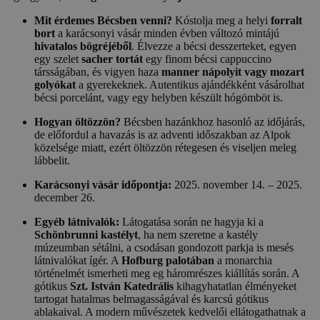
Mit érdemes Bécsben venni?
Kóstolja meg a helyi
forralt
bort
a karácsonyi vásár minden évben változó mintájú
hivatalos bögréjéből
. Élvezze a bécsi desszerteket, egyen
egy szelet
sacher tortát
egy finom bécsi cappuccino
társságában, és vigyen haza
manner nápolyit vagy mozart
golyókat
a gyerekeknek. Autentikus ajándékként vásárolhat
bécsi porcelánt, vagy egy helyben készült hógömböt is.
Hogyan öltözzön?
Bécsben hazánkhoz hasonló az időjárás,
de előfordul a havazás is az adventi időszakban az Alpok
közelsége miatt, ezért öltözzön rétegesen és viseljen meleg
lábbelit.
Karácsonyi vásár időpontja:
2025. november 14. – 2025.
december 26.
Egyéb látnivalók:
Látogatása során ne hagyja ki a
Schönbrunni kastélyt
, ha nem szeretne a kastély
múzeumban sétálni, a csodásan gondozott parkja is mesés
látnivalókat ígér. A
Hofburg palotában
a monarchia
történelmét ismerheti meg eg háromrészes kiállítás során. A
gótikus
Szt. István Katedrális
kihagyhatatlan élményeket
tartogat hatalmas belmagasságával és karcsú gótikus
ablakaival. A modern művészetek kedvelői ellátogathatnak a