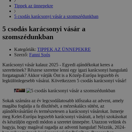
Tippek az ünnepekre
5 csodás karácsonyi vásár a szomszédunkban
5 csodás karácsonyi vásár a
szomszédunkban
Kategóriák:
TIPPEK AZ ÜNNEPEKRE
Szerző:
Fanni Soós
Karácsonyi vásár kalauz 2025 - Egyedi ajándékokat keres a
szeretteinek? Részese szeretne lenni egy igazi karácsonyi hangulatú
forgatagnak? Akkor várják Önt is a Közép-Európa legszebb és
legkülönlegesebb vásárai. Következzen 5 csodás karácsonyi vásár!
Sokak számára az év legcsodálatosabb időszaka az advent, amely
magába foglalja a fa díszítését, a mézeskalács sütést, az
ajándékvásárlást és természetesen a karácsonyi vásárokat. Ismerje
meg Kelet-Európa legszebb karácsonyi vásárait, a helyi szokásokat
és készüljön egyedi módon a szeretet ünnepére. Utazzon velünk és
hagyja, hogy magával ragadja az adventi hangulat! Nézzük, 2024-