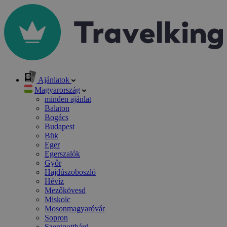
Ajánlatok
Magyarország
minden ajánlat
Balaton
Bogács
Budapest
Bük
Eger
Egerszalók
Győr
Hajdúszoboszló
Hévíz
Mezőkövesd
Miskolc
Mosonmagyaróvár
Sopron
Szentgotthárd