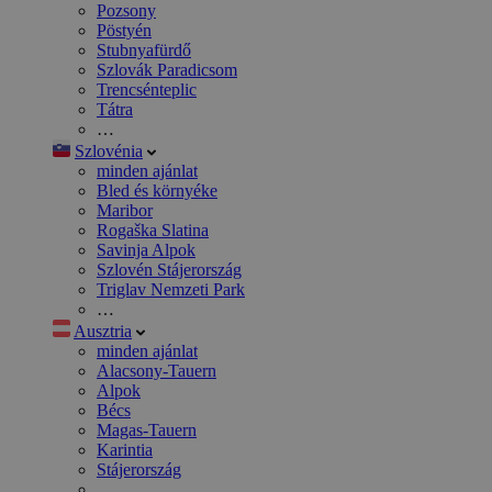
Pozsony
Pöstyén
Stubnyafürdő
Szlovák Paradicsom
Trencsénteplic
Tátra
…
Szlovénia
minden ajánlat
Bled és környéke
Maribor
Rogaška Slatina
Savinja Alpok
Szlovén Stájerország
Triglav Nemzeti Park
…
Ausztria
minden ajánlat
Alacsony-Tauern
Alpok
Bécs
Magas-Tauern
Karintia
Stájerország
…