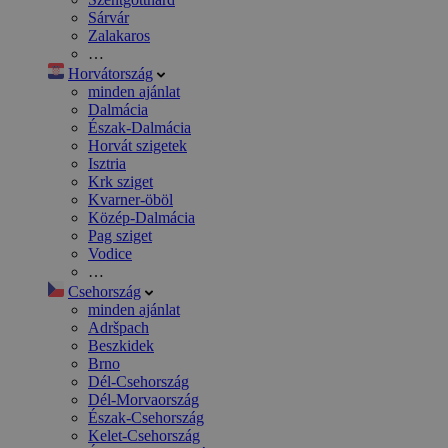
Sárvár
Zalakaros
…
Horvátország
minden ajánlat
Dalmácia
Észak-Dalmácia
Horvát szigetek
Isztria
Krk sziget
Kvarner-öböl
Közép-Dalmácia
Pag sziget
Vodice
…
Csehország
minden ajánlat
Adršpach
Beszkidek
Brno
Dél-Csehország
Dél-Morvaország
Észak-Csehország
Kelet-Csehország