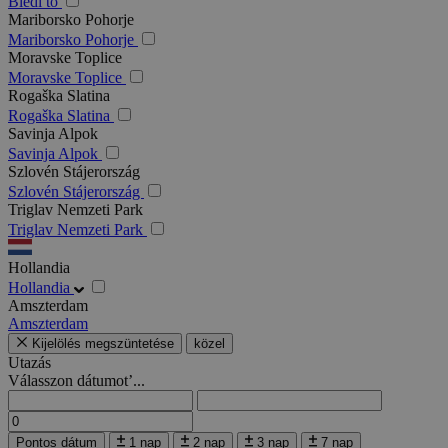
Bledi tó
Mariborsko Pohorje
Mariborsko Pohorje
Moravske Toplice
Moravske Toplice
Rogaška Slatina
Rogaška Slatina
Savinja Alpok
Savinja Alpok
Szlovén Stájerország
Szlovén Stájerország
Triglav Nemzeti Park
Triglav Nemzeti Park
Hollandia
Hollandia
Amszterdam
Amszterdam
Kijelölés megszüntetése
közel
Utazás
Válasszon dátumot’...
Pontos dátum
1 nap
2 nap
3 nap
7 nap