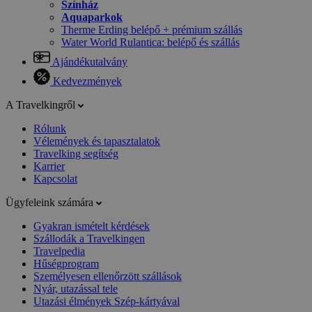
Színház
Aquaparkok
Therme Erding belépő + prémium szállás
Water World Rulantica: belépő és szállás
Ajándékutalvány
Kedvezmények
A Travelkingről
Rólunk
Vélemények és tapasztalatok
Travelking segítség
Karrier
Kapcsolat
Ügyfeleink számára
Gyakran ismételt kérdések
Szállodák a Travelkingen
Travelpedia
Hűségprogram
Személyesen ellenőrzött szállások
Nyár, utazással tele
Utazási élmények Szép-kártyával