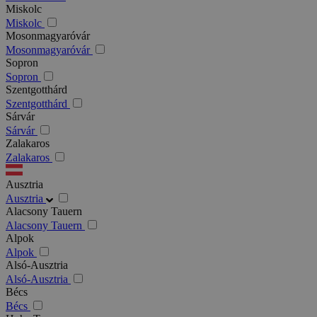
Miskolc
Miskolc
Mosonmagyaróvár
Mosonmagyaróvár
Sopron
Sopron
Szentgotthárd
Szentgotthárd
Sárvár
Sárvár
Zalakaros
Zalakaros
Ausztria
Ausztria
Alacsony Tauern
Alacsony Tauern
Alpok
Alpok
Alsó-Ausztria
Alsó-Ausztria
Bécs
Bécs