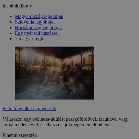
Inspirálódjon
Magyarország legjobbjai
Szlovénia legjobbjai
Horvátország legjobbjai
Egy nyár teli utazással
7 magyar régió
Feltöltő wellness pihenések
Válasszon egy wellness-üdülést pezsgőfürdővel, szaunával vagy
termálmedencével, és élvezze a jól megérdemelt pihenést.
Pihenni szeretnék