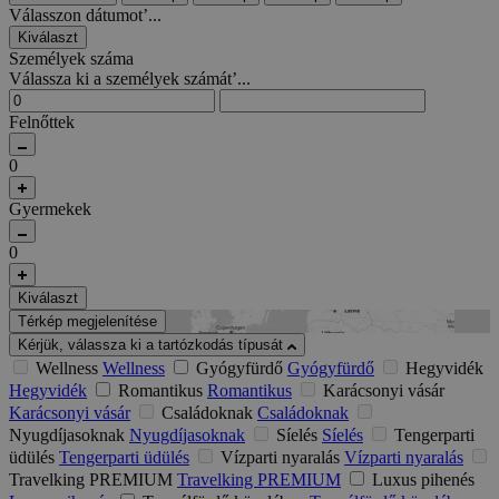
Válasszon dátumot’...
Kiválaszt
Személyek száma
Válassza ki a személyek számát’...
Felnőttek
0
Gyermekek
0
Kiválaszt
Térkép megjelenítése
Kérjük, válassza ki a tartózkodás típusát
Wellness
Wellness
Gyógyfürdő
Gyógyfürdő
Hegyvidék
Hegyvidék
Romantikus
Romantikus
Karácsonyi vásár
Karácsonyi vásár
Családoknak
Családoknak
Nyugdíjasoknak
Nyugdíjasoknak
Síelés
Síelés
Tengerparti
üdülés
Tengerparti üdülés
Vízparti nyaralás
Vízparti nyaralás
Travelking PREMIUM
Travelking PREMIUM
Luxus pihenés