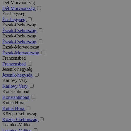
Dél-Morvaország
Dél-Morvaország
Érc-hegység
Érc-hegység
Észak-Csehország
Észak-Csehország
Észak-Csehország
Észak-Csehország
Észak-Morvaország
Észak-Morvaország
Franzensbad
Franzensbad
Jeseník-hegység
Jeseník-hegység
Karlovy Vary
Karlovy Vary
Konstantinbad
Konstantinbad
Kutná Hora
Kutná Hora
Közép-Csehország
Közép-Csehország
Lednice-Valtice
Lednice-Valtice