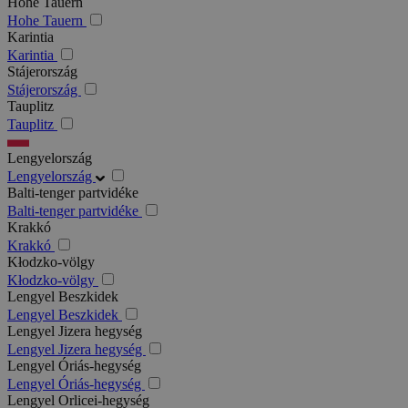
Hohe Tauern
Hohe Tauern
Karintia
Karintia
Stájerország
Stájerország
Tauplitz
Tauplitz
Lengyelország
Lengyelország
Balti-tenger partvidéke
Balti-tenger partvidéke
Krakkó
Krakkó
Kłodzko-völgy
Kłodzko-völgy
Lengyel Beszkidek
Lengyel Beszkidek
Lengyel Jizera hegység
Lengyel Jizera hegység
Lengyel Óriás-hegység
Lengyel Óriás-hegység
Lengyel Orlicei-hegység