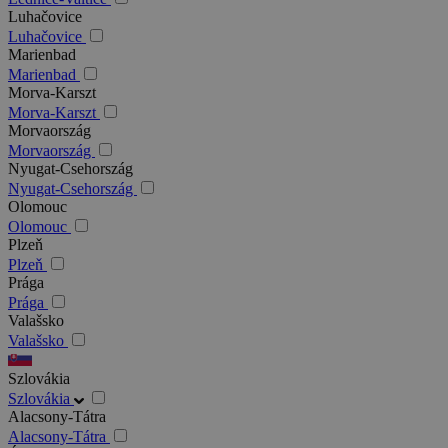
Luhačovice
Luhačovice
Marienbad
Marienbad
Morva-Karszt
Morva-Karszt
Morvaország
Morvaország
Nyugat-Csehország
Nyugat-Csehország
Olomouc
Olomouc
Plzeň
Plzeň
Prága
Prága
Valašsko
Valašsko
Szlovákia
Szlovákia
Alacsony-Tátra
Alacsony-Tátra