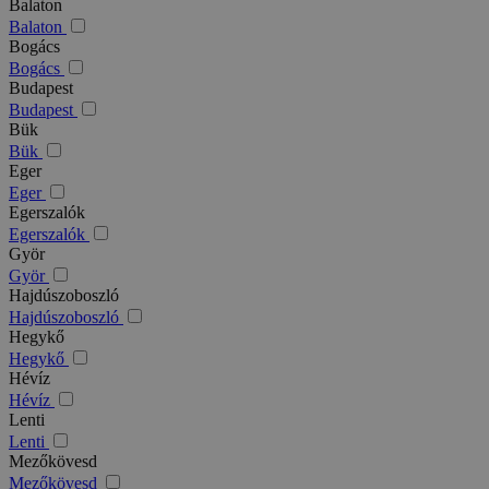
Balaton
Balaton
Bogács
Bogács
Budapest
Budapest
Bük
Bük
Eger
Eger
Egerszalók
Egerszalók
Györ
Györ
Hajdúszoboszló
Hajdúszoboszló
Hegykő
Hegykő
Hévíz
Hévíz
Lenti
Lenti
Mezőkövesd
Mezőkövesd