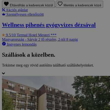
Eltávolítás a kedvencek közül
Mentés a kedvencek közé
Akciós ajánlat
Személyesen ellenőrzött
Wellness pihenés gyógyvizes dézsával
9.5/10
Termal Hotel Mesteri ***
Magyarország - Sárvár
2 fő részére, 2-tól 8 napig
Ingyenes lemondás
Szállások a közelben.
Tekintse meg egy rövid autóútra található szálláshelyeinket.