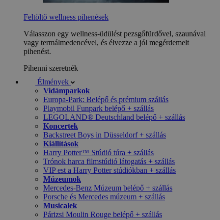
Feltöltő wellness pihenések
Válasszon egy wellness-üdülést pezsgőfürdővel, szaunával
vagy termálmedencével, és élvezze a jól megérdemelt
pihenést.
Pihenni szeretnék
Élmények
Vidámparkok
Europa-Park: Belépő és prémium szállás
Playmobil Funpark belépő + szállás
LEGOLAND® Deutschland belépő + szállás
Koncertek
Backstreet Boys in Düsseldorf + szállás
Kiállítások
Harry Potter™ Stúdió túra + szállás
Trónok harca filmstúdió látogatás + szállás
VIP est a Harry Potter stúdiókban + szállás
Múzeumok
Mercedes-Benz Múzeum belépő + szállás
Porsche és Mercedes múzeum + szállás
Musicalek
Párizsi Moulin Rouge belépő + szállás