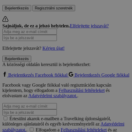
Bejelentkezés
Regisztrálni szeretnék
Sajnáljuk, de ez a jelszó helytelen.
Elfelejtette jelszavát?
Elfelejtette jelszavát?
Kérjen újat!
Bejelentkezés
A közösségi oldalán keresztül is bejelentkezhet:
Bejelentkezés Facebook fiókkal
Bejelentkezés Google fiókkal
Facebook vagy Google fiókkal való regisztrációm kapcsán
kijelentem, hogy elfogadom a
Felhasználási feltételeket
és
elolvastam az
Adatvédelmi szabályzatot.
.
Értesülni akarok e-mailben a Travelking újdonságairól,
különleges ajánlatairól és egyéb kedvezményeiről az
Adatvédelmi
szabályzatot.
.
Elfogadom a
Felhasználási feltételeket
és az