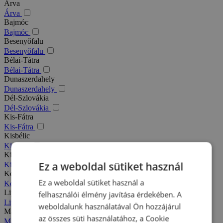
Árva
Árva
Bajmóc
Bajmóc
Besenyőfalu
Besenyőfalu
Bélai-Tátra
Bélai-Tátra
Dunaszerdahely
Dunaszerdahely
Dél-Szlovákia
Dél-Szlovákia
Kis-Fátra
Kis-Fátra
Kisbélic
Kisbélic
Kiszucai-Beszkidek
Ez a weboldal sütiket használ
Kiszucai-Beszkidek
Komárno
Ez a weboldal sütiket használ a
Komárno
Liptó
felhasználói élmény javítása érdekében. A
Liptó
weboldalunk használatával Ön hozzájárul
Magas-Tátra
az összes süti használatához, a Cookie
Magas-Tátra