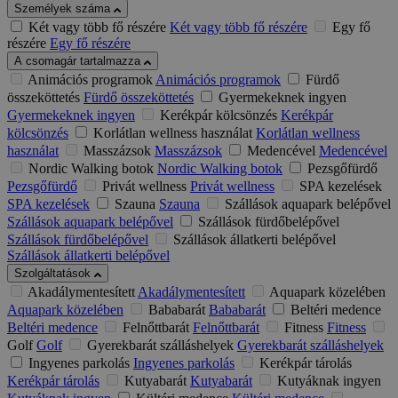
Személyek száma
Két vagy több fő részére
Két vagy több fő részére
Egy fő
részére
Egy fő részére
A csomagár tartalmazza
Animációs programok
Animációs programok
Fürdő
összeköttetés
Fürdő összeköttetés
Gyermekeknek ingyen
Gyermekeknek ingyen
Kerékpár kölcsönzés
Kerékpár
kölcsönzés
Korlátlan wellness használat
Korlátlan wellness
használat
Masszázsok
Masszázsok
Medencével
Medencével
Nordic Walking botok
Nordic Walking botok
Pezsgőfürdő
Pezsgőfürdő
Privát wellness
Privát wellness
SPA kezelések
SPA kezelések
Szauna
Szauna
Szállások aquapark belépővel
Szállások aquapark belépővel
Szállások fürdőbelépővel
Szállások fürdőbelépővel
Szállások állatkerti belépővel
Szállások állatkerti belépővel
Szolgáltatások
Akadálymentesített
Akadálymentesített
Aquapark közelében
Aquapark közelében
Bababarát
Bababarát
Beltéri medence
Beltéri medence
Felnőttbarát
Felnőttbarát
Fitness
Fitness
Golf
Golf
Gyerekbarát szálláshelyek
Gyerekbarát szálláshelyek
Ingyenes parkolás
Ingyenes parkolás
Kerékpár tárolás
Kerékpár tárolás
Kutyabarát
Kutyabarát
Kutyáknak ingyen