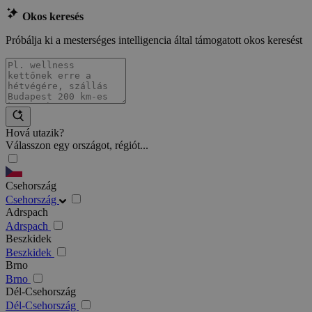
Okos keresés
Próbálja ki a mesterséges intelligencia által támogatott okos keresést
Hová utazik?
Válasszon egy országot, régiót...
Csehország
Csehország
Adrspach
Adrspach
Beszkidek
Beszkidek
Brno
Brno
Dél-Csehország
Dél-Csehország