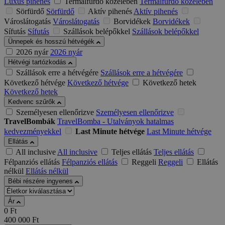
Luxus pihenés
Termálfürdő közelében
Termálfürdő közelében
Sörfürdő
Sörfürdő
Aktív pihenés
Aktív pihenés
Városlátogatás
Városlátogatás
Borvidékek
Borvidékek
Sífutás
Sífutás
Szállások belépőkkel
Szállások belépőkkel
Ünnepek és hosszú hétvégék
2026 nyár
2026 nyár
Hétvégi tartózkodás
Szállások erre a hétvégére
Szállások erre a hétvégére
Következő hétvége
Következő hétvége
Következő hetek
Következő hetek
Kedvenc szűrők
Személyesen ellenőrizve
Személyesen ellenőrizve
TravelBombák
TravelBomba - Utalványok hatalmas
kedvezményekkel
Last Minute hétvége
Last Minute hétvége
Ellátás
All inclusive
All inclusive
Teljes ellátás
Teljes ellátás
Félpanziós ellátás
Félpanziós ellátás
Reggeli
Reggeli
Ellátás
nélkül
Ellátás nélkül
Bébi részére ingyenes
Ár
0
Ft
400 000
Ft