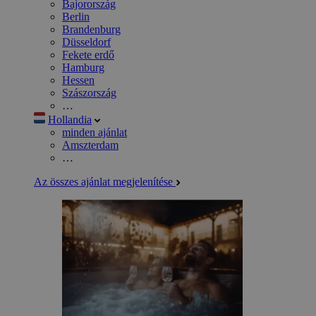
Bajorország
Berlin
Brandenburg
Düsseldorf
Fekete erdő
Hamburg
Hessen
Szászország
…
Hollandia
minden ajánlat
Amszterdam
…
Az összes ajánlat megjelenítése