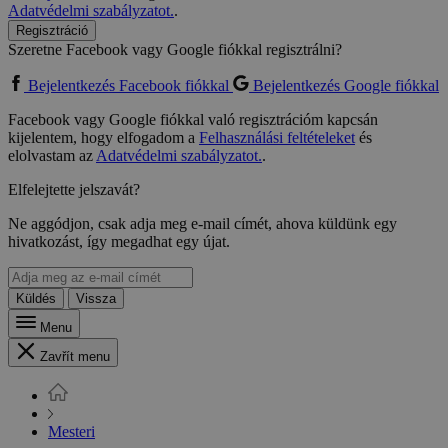
Adatvédelmi szabályzatot.
.
Regisztráció
Szeretne Facebook vagy Google fiókkal regisztrálni?
Bejelentkezés Facebook fiókkal
Bejelentkezés Google fiókkal
Facebook vagy Google fiókkal való regisztrációm kapcsán
kijelentem, hogy elfogadom a
Felhasználási feltételeket
és
elolvastam az
Adatvédelmi szabályzatot.
.
Elfelejtette jelszavát?
Ne aggódjon, csak adja meg e-mail címét, ahova küldünk egy
hivatkozást, így megadhat egy újat.
Küldés
Vissza
Menu
Zavřít menu
Mesteri