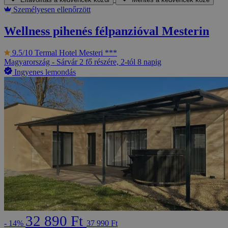
Személyesen ellenőrzött
Wellness pihenés félpanzióval Mesterin
9.5/10
Termal Hotel Mesteri ***
Magyarország - Sárvár
2 fő részére, 2-tól 8 napig
Ingyenes lemondás
32 890 Ft
- 14%
37 990 Ft