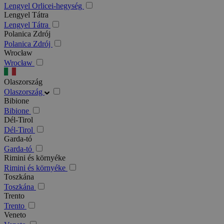
Lengyel Orlicei-hegység
Lengyel Tátra
Lengyel Tátra
Polanica Zdrój
Polanica Zdrój
Wrocław
Wrocław
Olaszország
Olaszország
Bibione
Bibione
Dél-Tirol
Dél-Tirol
Garda-tó
Garda-tó
Rimini és környéke
Rimini és környéke
Toszkána
Toszkána
Trento
Trento
Veneto