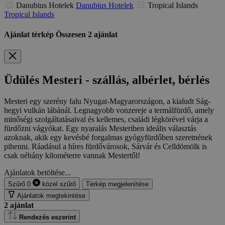
Danubius Hotelek
Danubius Hotelek
Tropical Islands
Tropical Islands
Ajánlat térkép
Összesen
2
ajánlat
Üdülés Mesteri - szállás, albérlet, bérlés
Mesteri egy szerény falu Nyugat-Magyarországon, a kialudt Ság-
hegyi vulkán lábánál. Legnagyobb vonzereje a termálfürdő, amely
minőségi szolgáltatásaival és kellemes, családi légkörével várja a
fürdőzni vágyókat. Egy nyaralás Mesteriben ideális választás
azoknak, akik egy kevésbé forgalmas gyógyfürdőben szeretnének
pihenni. Ráadásul a híres fürdővárosok, Sárvár és Celldömölk is
csak néhány kilométerre vannak Mestertől!
Ajánlatok betöltése...
Szűrő
0
közel
szűrő
Térkép megjelenítése
Ajánlatok megtekintése
2
ajánlat
Rendezés eszerint