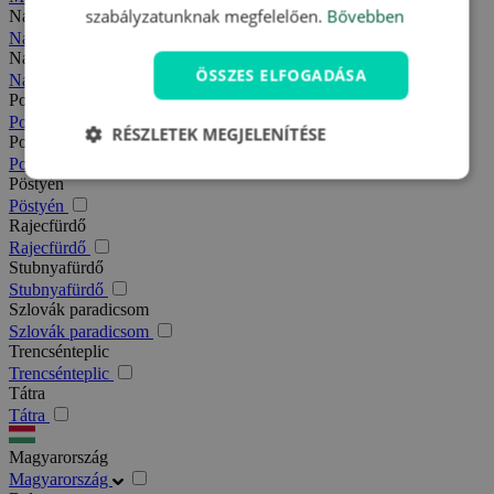
szabályzatunknak megfelelően.
Bővebben
Nagy-Fátra
Nagy-Fátra
Nagymegyer
ÖSSZES ELFOGADÁSA
Nagymegyer
Podhajska
Podhajska
RÉSZLETEK MEGJELENÍTÉSE
Pozsony
Pozsony
Pöstyén
Pöstyén
Rajecfürdő
Rajecfürdő
Stubnyafürdő
Stubnyafürdő
Szlovák paradicsom
Szlovák paradicsom
Trencsénteplic
Trencsénteplic
Tátra
Tátra
Magyarország
Magyarország