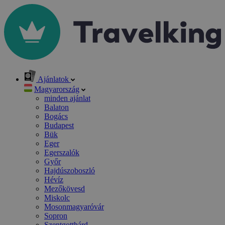
Ajánlatok
Magyarország
minden ajánlat
Balaton
Bogács
Budapest
Bük
Eger
Egerszalók
Győr
Hajdúszoboszló
Hévíz
Mezőkövesd
Miskolc
Mosonmagyaróvár
Sopron
Szentgotthárd