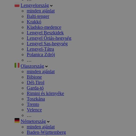
Lengyelország
minden ajánlat
Balti-tenger
Krakkó
Kladsko-medence
Lengyel Beszkidek
Lengyel Óriás-hegység
Lengyel Sas-hegység
Lengyel-Tátra
Polanica Zdrój
…
Olaszország
minden ajánlat
Bibione
Dél-Tirol
Garda-tó
Rimini és környéke
Toszkána
Trento
Velence
…
Németország
minden ajánlat
Baden-Württemberg