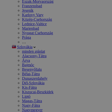
Észak-Morvaország
Franzensbad
Jeseník
Karlovy Vary
Közép-Csehország
Lednice-Valtice
Marienbad
Nyugat Csehország
Prága
…
Szlovákia
minden ajánlat
Alacsony-Tátra
Árva
Bajmóc
Besenyőfalu
Bélai-Tátra
Dunaszerdahely
Dél-Szlovákia
Kis-Fátra
Kiszucai-Beszkidek
Liptó
Magas-Tátra
Nagy-Fátra
Nagymegyer