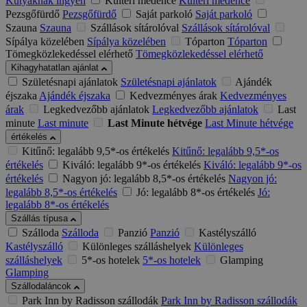
Kutyáknak ingyen
Kültéri medence
Kültéri medence
Pezsgőfürdő
Pezsgőfürdő
Saját parkoló
Saját parkoló
Szauna
Szauna
Szállások sítárolóval
Szállások sítárolóval
Sípálya közelében
Sípálya közelében
Tóparton
Tóparton
Tömegközlekedéssel elérhető
Tömegközlekedéssel elérhető
Kihagyhatatlan ajánlat
Születésnapi ajánlatok
Születésnapi ajánlatok
Ajándék
éjszaka
Ajándék éjszaka
Kedvezményes árak
Kedvezményes
árak
Legkedvezőbb ajánlatok
Legkedvezőbb ajánlatok
Last
minute
Last minute
Last Minute hétvége
Last Minute hétvége
értékelés
Kitűnő: legalább 9,5*-os értékelés
Kitűnő: legalább 9,5*-os
értékelés
Kiváló: legalább 9*-os értékelés
Kiváló: legalább 9*-os
értékelés
Nagyon jó: legalább 8,5*-os értékelés
Nagyon jó:
legalább 8,5*-os értékelés
Jó: legalább 8*-os értékelés
Jó:
legalább 8*-os értékelés
Szállás típusa
Szálloda
Szálloda
Panzió
Panzió
Kastélyszálló
Kastélyszálló
Különleges szálláshelyek
Különleges
szálláshelyek
5*-os hotelek
5*-os hotelek
Glamping
Glamping
Szállodaláncok
Park Inn by Radisson szállodák
Park Inn by Radisson szállodák