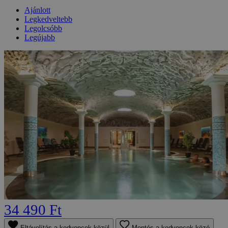
Ajánlott
Legkedveltebb
Legolcsóbb
Legújabb
34 490 Ft
Eltávolítás a kedvencek közül
Mentés a kedvencek közé