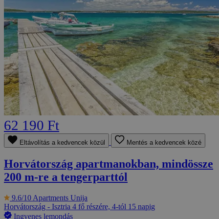
62 190 Ft
Eltávolítás a kedvencek közül
Mentés a kedvencek közé
Horvátország apartmanokban, mindössze
200 m-re a tengerparttól
9.6/10
Apartments Unija
Horvátország - Isztria
4 fő részére, 4-tól 15 napig
Ingyenes lemondás