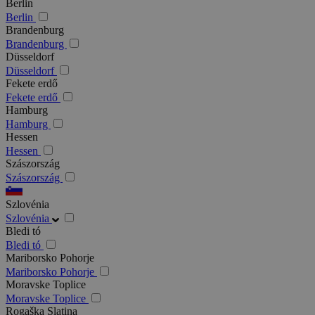
Berlin
Berlin
Brandenburg
Brandenburg
Düsseldorf
Düsseldorf
Fekete erdő
Fekete erdő
Hamburg
Hamburg
Hessen
Hessen
Szászország
Szászország
Szlovénia
Szlovénia
Bledi tó
Bledi tó
Mariborsko Pohorje
Mariborsko Pohorje
Moravske Toplice
Moravske Toplice
Rogaška Slatina