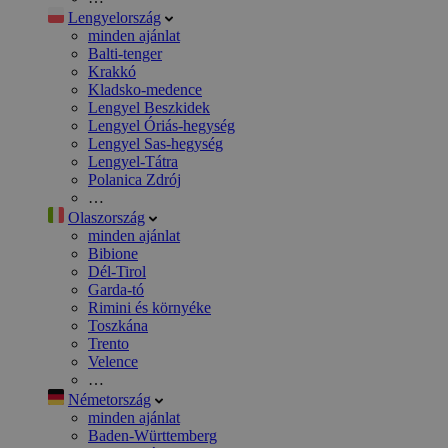
Lengyelország
minden ajánlat
Balti-tenger
Krakkó
Kladsko-medence
Lengyel Beszkidek
Lengyel Óriás-hegység
Lengyel Sas-hegység
Lengyel-Tátra
Polanica Zdrój
…
Olaszország
minden ajánlat
Bibione
Dél-Tirol
Garda-tó
Rimini és környéke
Toszkána
Trento
Velence
…
Németország
minden ajánlat
Baden-Württemberg