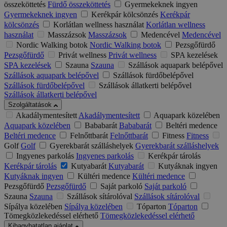
összeköttetés
Fürdő összeköttetés
Gyermekeknek ingyen
Gyermekeknek ingyen
Kerékpár kölcsönzés
Kerékpár
kölcsönzés
Korlátlan wellness használat
Korlátlan wellness
használat
Masszázsok
Masszázsok
Medencével
Medencével
Nordic Walking botok
Nordic Walking botok
Pezsgőfürdő
Pezsgőfürdő
Privát wellness
Privát wellness
SPA kezelések
SPA kezelések
Szauna
Szauna
Szállások aquapark belépővel
Szállások aquapark belépővel
Szállások fürdőbelépővel
Szállások fürdőbelépővel
Szállások állatkerti belépővel
Szállások állatkerti belépővel
Szolgáltatások
Akadálymentesített
Akadálymentesített
Aquapark közelében
Aquapark közelében
Bababarát
Bababarát
Beltéri medence
Beltéri medence
Felnőttbarát
Felnőttbarát
Fitness
Fitness
Golf
Golf
Gyerekbarát szálláshelyek
Gyerekbarát szálláshelyek
Ingyenes parkolás
Ingyenes parkolás
Kerékpár tárolás
Kerékpár tárolás
Kutyabarát
Kutyabarát
Kutyáknak ingyen
Kutyáknak ingyen
Kültéri medence
Kültéri medence
Pezsgőfürdő
Pezsgőfürdő
Saját parkoló
Saját parkoló
Szauna
Szauna
Szállások sítárolóval
Szállások sítárolóval
Sípálya közelében
Sípálya közelében
Tóparton
Tóparton
Tömegközlekedéssel elérhető
Tömegközlekedéssel elérhető
Kihagyhatatlan ajánlat