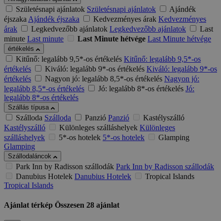
Születésnapi ajánlatok
Születésnapi ajánlatok
Ajándék
éjszaka
Ajándék éjszaka
Kedvezményes árak
Kedvezményes
árak
Legkedvezőbb ajánlatok
Legkedvezőbb ajánlatok
Last
minute
Last minute
Last Minute hétvége
Last Minute hétvége
értékelés
Kitűnő: legalább 9,5*-os értékelés
Kitűnő: legalább 9,5*-os
értékelés
Kiváló: legalább 9*-os értékelés
Kiváló: legalább 9*-os
értékelés
Nagyon jó: legalább 8,5*-os értékelés
Nagyon jó:
legalább 8,5*-os értékelés
Jó: legalább 8*-os értékelés
Jó:
legalább 8*-os értékelés
Szállás típusa
Szálloda
Szálloda
Panzió
Panzió
Kastélyszálló
Kastélyszálló
Különleges szálláshelyek
Különleges
szálláshelyek
5*-os hotelek
5*-os hotelek
Glamping
Glamping
Szállodaláncok
Park Inn by Radisson szállodák
Park Inn by Radisson szállodák
Danubius Hotelek
Danubius Hotelek
Tropical Islands
Tropical Islands
Ajánlat térkép
Összesen
28
ajánlat