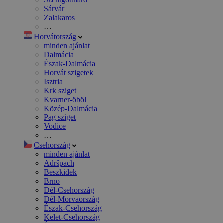
Sárvár
Zalakaros
…
Horvátország
minden ajánlat
Dalmácia
Észak-Dalmácia
Horvát szigetek
Isztria
Krk sziget
Kvarner-öböl
Közép-Dalmácia
Pag sziget
Vodice
…
Csehország
minden ajánlat
Adršpach
Beszkidek
Brno
Dél-Csehország
Dél-Morvaország
Észak-Csehország
Kelet-Csehország