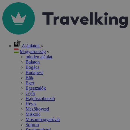
Ajánlatok
Magyarország
minden ajánlat
Balaton
Bogács
Budapest
Bük
Eger
Egerszalók
Győr
Hajdúszoboszló
Hévíz
Mezőkövesd
Miskolc
Mosonmagyaróvár
Sopron
Szentgotthárd