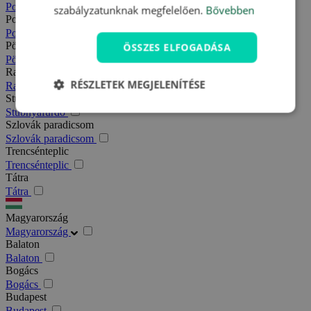
Podhajska
szabályzatunknak megfelelően.
Bővebben
Pozsony
Pozsony
Pöstyén
ÖSSZES ELFOGADÁSA
Pöstyén
Rajecfürdő
RÉSZLETEK MEGJELENÍTÉSE
Rajecfürdő
Stubnyafürdő
Stubnyafürdő
Szlovák paradicsom
Szlovák paradicsom
Trencsénteplic
Trencsénteplic
Tátra
Tátra
Magyarország
Magyarország
Balaton
Balaton
Bogács
Bogács
Budapest
Budapest