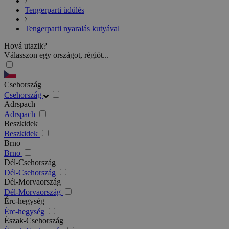
Tengerparti üdülés
Tengerparti nyaralás kutyával
Hová utazik?
Válasszon egy országot, régiót...
Csehország
Csehország
Adrspach
Adrspach
Beszkidek
Beszkidek
Brno
Brno
Dél-Csehország
Dél-Csehország
Dél-Morvaország
Dél-Morvaország
Érc-hegység
Érc-hegység
Észak-Csehország