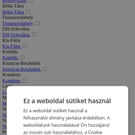
Besenyőfalu
Bélai-Tátra
Bélai-Tátra
Dunaszerdahely
Dunaszerdahely
Dél-Szlovákia
Dél-Szlovákia
Kis-Fátra
Kis-Fátra
Kisbélic
Kisbélic
Kiszucai-Beszkidek
Kiszucai-Beszkidek
Komárno
Komárno
Liptó
Liptó
Magas-Tátra
Ez a weboldal sütiket használ
Magas-Tátra
Nagy-Fátra
Ez a weboldal sütiket használ a
Nagy-Fátra
felhasználói élmény javítása érdekében. A
Nagymegyer
weboldalunk használatával Ön hozzájárul
Nagymegyer
az összes süti használatához, a Cookie
Podhajska