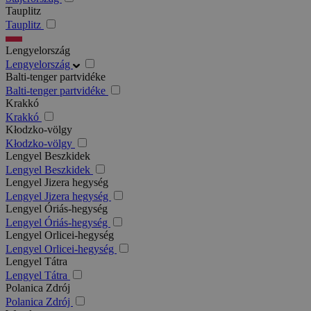
Tauplitz
Tauplitz
Lengyelország
Lengyelország
Balti-tenger partvidéke
Balti-tenger partvidéke
Krakkó
Krakkó
Kłodzko-völgy
Kłodzko-völgy
Lengyel Beszkidek
Lengyel Beszkidek
Lengyel Jizera hegység
Lengyel Jizera hegység
Lengyel Óriás-hegység
Lengyel Óriás-hegység
Lengyel Orlicei-hegység
Lengyel Orlicei-hegység
Lengyel Tátra
Lengyel Tátra
Polanica Zdrój
Polanica Zdrój