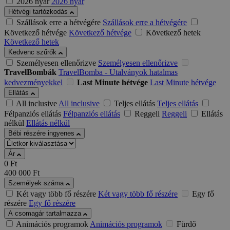
2026 nyár
2026 nyár
Hétvégi tartózkodás
Szállások erre a hétvégére
Szállások erre a hétvégére
Következő hétvége
Következő hétvége
Következő hetek
Következő hetek
Kedvenc szűrők
Személyesen ellenőrizve
Személyesen ellenőrizve
TravelBombák
TravelBomba - Utalványok hatalmas
kedvezményekkel
Last Minute hétvége
Last Minute hétvége
Ellátás
All inclusive
All inclusive
Teljes ellátás
Teljes ellátás
Félpanziós ellátás
Félpanziós ellátás
Reggeli
Reggeli
Ellátás
nélkül
Ellátás nélkül
Bébi részére ingyenes
Ár
0
Ft
400 000
Ft
Személyek száma
Két vagy több fő részére
Két vagy több fő részére
Egy fő
részére
Egy fő részére
A csomagár tartalmazza
Animációs programok
Animációs programok
Fürdő