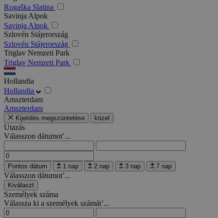
Rogaška Slatina
Savinja Alpok
Savinja Alpok
Szlovén Stájerország
Szlovén Stájerország
Triglav Nemzeti Park
Triglav Nemzeti Park
Hollandia
Hollandia
Amszterdam
Amszterdam
Kijelölés megszüntetése
közel
Utazás
Válasszon dátumot’...
Pontos dátum
1 nap
2 nap
3 nap
7 nap
Válasszon dátumot’...
Kiválaszt
Személyek száma
Válassza ki a személyek számát’...