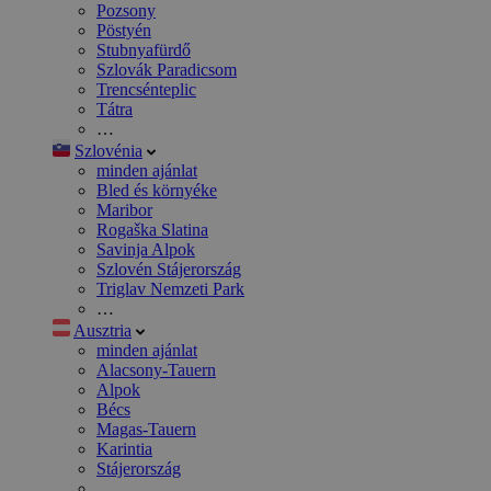
Pozsony
Pöstyén
Stubnyafürdő
Szlovák Paradicsom
Trencsénteplic
Tátra
…
Szlovénia
minden ajánlat
Bled és környéke
Maribor
Rogaška Slatina
Savinja Alpok
Szlovén Stájerország
Triglav Nemzeti Park
…
Ausztria
minden ajánlat
Alacsony-Tauern
Alpok
Bécs
Magas-Tauern
Karintia
Stájerország
…