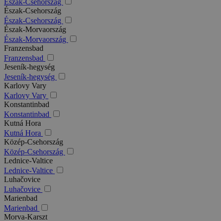
Észak-Csehország
Észak-Csehország
Észak-Csehország
Észak-Morvaország
Észak-Morvaország
Franzensbad
Franzensbad
Jeseník-hegység
Jeseník-hegység
Karlovy Vary
Karlovy Vary
Konstantinbad
Konstantinbad
Kutná Hora
Kutná Hora
Közép-Csehország
Közép-Csehország
Lednice-Valtice
Lednice-Valtice
Luhačovice
Luhačovice
Marienbad
Marienbad
Morva-Karszt