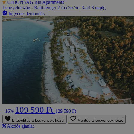
ÚJDONSÁG
Blu Apartments
Lengyelország - Balti-tenger
2 fő részére, 3-tól 3 napig
Ingyenes lemondás
109 590 Ft
- 16%
129 590 Ft
Eltávolítás a kedvencek közül
Mentés a kedvencek közé
Akciós ajánlat