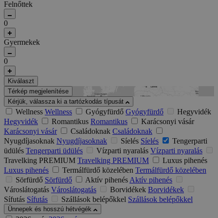
Felnőttek
0
Gyermekek
0
Kiválaszt
Térkép megjelenítése
Kérjük, válassza ki a tartózkodás típusát
Wellness
Wellness
Gyógyfürdő
Gyógyfürdő
Hegyvidék
Hegyvidék
Romantikus
Romantikus
Karácsonyi vásár
Karácsonyi vásár
Családoknak
Családoknak
Nyugdíjasoknak
Nyugdíjasoknak
Síelés
Síelés
Tengerparti
üdülés
Tengerparti üdülés
Vízparti nyaralás
Vízparti nyaralás
Travelking PREMIUM
Travelking PREMIUM
Luxus pihenés
Luxus pihenés
Termálfürdő közelében
Termálfürdő közelében
Sörfürdő
Sörfürdő
Aktív pihenés
Aktív pihenés
Városlátogatás
Városlátogatás
Borvidékek
Borvidékek
Sífutás
Sífutás
Szállások belépőkkel
Szállások belépőkkel
Ünnepek és hosszú hétvégék