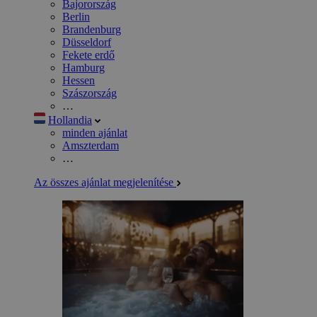
Bajorország
Berlin
Brandenburg
Düsseldorf
Fekete erdő
Hamburg
Hessen
Szászország
…
Hollandia
minden ajánlat
Amszterdam
…
Az összes ajánlat megjelenítése