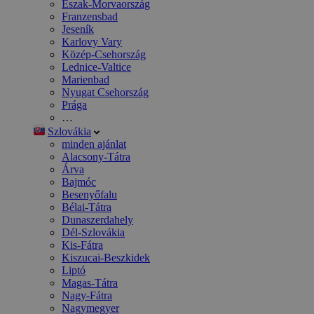
Észak-Morvaország
Franzensbad
Jeseník
Karlovy Vary
Közép-Csehország
Lednice-Valtice
Marienbad
Nyugat Csehország
Prága
…
Szlovákia
minden ajánlat
Alacsony-Tátra
Árva
Bajmóc
Besenyőfalu
Bélai-Tátra
Dunaszerdahely
Dél-Szlovákia
Kis-Fátra
Kiszucai-Beszkidek
Liptó
Magas-Tátra
Nagy-Fátra
Nagymegyer