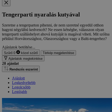
Tengerparti nyaralás kutyával
Szeretne a tengerparton pihenni, de nem szeretné egyedül otthon
hagyni négylábú kedvencét? Ne essen kétségbe, válasszon olyan
tengerparti szálláshelyet ahová kutyáját is magával viheti. Mit szólna
például Horvátországhoz, Olaszországhoz vagy a Balti-tengerhez?
Ajánlatok betöltése...
Szűrő
0
közel
szűrő
Térkép megjelenítése
Ajánlatok megtekintése
28
ajánlat
Rendezés eszerint
Ajánlott
Legkedveltebb
Legolcsóbb
Legújabb