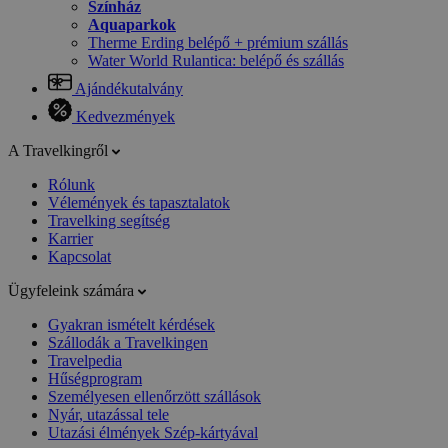
Színház
Aquaparkok
Therme Erding belépő + prémium szállás
Water World Rulantica: belépő és szállás
Ajándékutalvány
Kedvezmények
A Travelkingről
Rólunk
Vélemények és tapasztalatok
Travelking segítség
Karrier
Kapcsolat
Ügyfeleink számára
Gyakran ismételt kérdések
Szállodák a Travelkingen
Travelpedia
Hűségprogram
Személyesen ellenőrzött szállások
Nyár, utazással tele
Utazási élmények Szép-kártyával