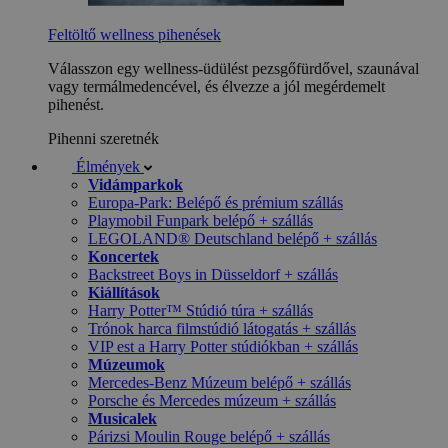
Feltöltő wellness pihenések
Válasszon egy wellness-üdülést pezsgőfürdővel, szaunával
vagy termálmedencével, és élvezze a jól megérdemelt
pihenést.
Pihenni szeretnék
Élmények
Vidámparkok
Europa-Park: Belépő és prémium szállás
Playmobil Funpark belépő + szállás
LEGOLAND® Deutschland belépő + szállás
Koncertek
Backstreet Boys in Düsseldorf + szállás
Kiállítások
Harry Potter™ Stúdió túra + szállás
Trónok harca filmstúdió látogatás + szállás
VIP est a Harry Potter stúdiókban + szállás
Múzeumok
Mercedes-Benz Múzeum belépő + szállás
Porsche és Mercedes múzeum + szállás
Musicalek
Párizsi Moulin Rouge belépő + szállás