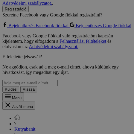
Adatvédelmi szabályzatot.
.
Regisztráció
Szeretne Facebook vagy Google fiókkal regisztrálni?
Bejelentkezés Facebook fiókkal
Bejelentkezés Google fiókkal
Facebook vagy Google fiókkal való regisztrációm kapcsán
kijelentem, hogy elfogadom a
Felhasználási feltételeket
és
elolvastam az
Adatvédelmi szabályzatot.
.
Elfelejtette jelszavát?
Ne aggódjon, csak adja meg e-mail címét, ahova küldünk egy
hivatkozást, így megadhat egy újat.
Küldés
Vissza
Menu
Zavřít menu
Kutyabarát