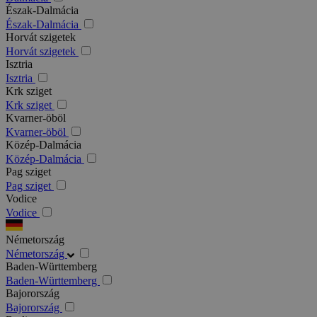
Észak-Dalmácia
Észak-Dalmácia
Horvát szigetek
Horvát szigetek
Isztria
Isztria
Krk sziget
Krk sziget
Kvarner-öböl
Kvarner-öböl
Közép-Dalmácia
Közép-Dalmácia
Pag sziget
Pag sziget
Vodice
Vodice
Németország
Németország
Baden-Württemberg
Baden-Württemberg
Bajorország
Bajorország