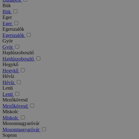
Bük
Bük
Eger
Eger
Egerszalók
Egerszalók
Györ
Györ
Hajdúszoboszló
Hajdúszoboszló
Hegykő
Hegykő
Hévíz
Hévíz
Lenti
Lenti
Mezőkövesd
Mezőkövesd
Miskolc
Miskolc
Mosonmagyaróvár
Mosonmagyaróvár
Sopron