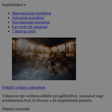
Inspirálódjon
Magyarország legjobbjai
Szlovénia legjobbjai
Horvátország legjobbjai
Egy nyár teli utazással
7 magyar régió
Feltöltő wellness pihenések
Válasszon egy wellness-üdülést pezsgőfürdővel, szaunával vagy
termálmedencével, és élvezze a jól megérdemelt pihenést.
Pihenni szeretnék