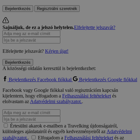
Bejelentkezés
Regisztrálni szeretnék
Sajnáljuk, de ez a jelszó helytelen.
Elfelejtette jelszavát?
Elfelejtette jelszavát?
Kérjen újat!
Bejelentkezés
A közösségi oldalán keresztül is bejelentkezhet:
Bejelentkezés Facebook fiókkal
Bejelentkezés Google fiókkal
Facebook vagy Google fiókkal való regisztrációm kapcsán
kijelentem, hogy elfogadom a
Felhasználási feltételeket
és
elolvastam az
Adatvédelmi szabályzatot.
.
Értesülni akarok e-mailben a Travelking újdonságairól,
különleges ajánlatairól és egyéb kedvezményeiről az
Adatvédelmi
szabályzatot.
.
Elfogadom a
Felhasználási feltételeket
és az