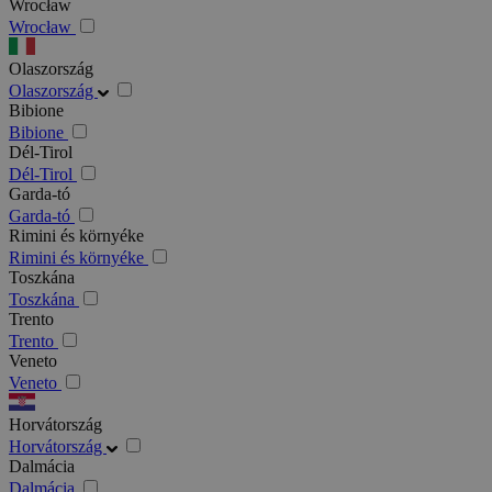
Wrocław
Wrocław
Olaszország
Olaszország
Bibione
Bibione
Dél-Tirol
Dél-Tirol
Garda-tó
Garda-tó
Rimini és környéke
Rimini és környéke
Toszkána
Toszkána
Trento
Trento
Veneto
Veneto
Horvátország
Horvátország
Dalmácia
Dalmácia