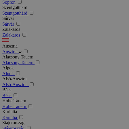
Sopron
Szentgotthárd
Szentgotthárd
Sárvár
Sárvár
Zalakaros
Zalakaros
Ausztria
Ausztria
Alacsony Tauern
Alacsony Tauern
Alpok
Alpok
Alsó-Ausztria
Alsó-Ausztria
Bécs
Bécs
Hohe Tauern
Hohe Tauern
Karintia
Karintia
Stájerország
Stájerország