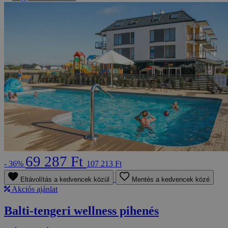
69 287 Ft
- 36%
107 213 Ft
Eltávolítás a kedvencek közül
Mentés a kedvencek közé
Akciós ajánlat
Balti-tengeri wellness pihenés