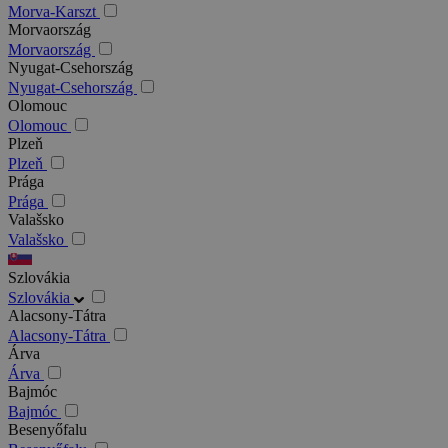
Morva-Karszt
Morvaország
Morvaország
Nyugat-Csehország
Nyugat-Csehország
Olomouc
Olomouc
Plzeň
Plzeň
Prága
Prága
Valašsko
Valašsko
Szlovákia
Szlovákia
Alacsony-Tátra
Alacsony-Tátra
Árva
Árva
Bajmóc
Bajmóc
Besenyőfalu