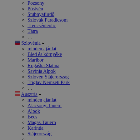
Pozsony
Pöstyén
Stubnyafürdő
Szlovák Paradicsom
Trencsénteplic
Tátra
…
Szlovénia
minden ajánlat
Bled és környéke
Maribor
Rogaška Slatina
Savinja Alpok
Szlovén Stájerország
Triglav Nemzeti Park
…
Ausztria
minden ajánlat
Alacsony-Tauern
Alpok
Bécs
Magas-Tauern
Karintia
Stájerország
…