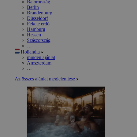
Bajorország
Berlin
Brandenburg
Düsseldorf
Fekete erdő
Hamburg
Hessen
Szászország
…
Hollandia
minden ajánlat
Amszterdam
…
Az összes ajánlat megjelenítése