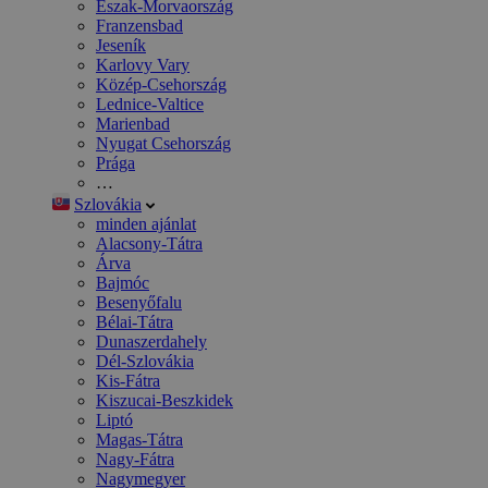
Észak-Morvaország
Franzensbad
Jeseník
Karlovy Vary
Közép-Csehország
Lednice-Valtice
Marienbad
Nyugat Csehország
Prága
…
Szlovákia
minden ajánlat
Alacsony-Tátra
Árva
Bajmóc
Besenyőfalu
Bélai-Tátra
Dunaszerdahely
Dél-Szlovákia
Kis-Fátra
Kiszucai-Beszkidek
Liptó
Magas-Tátra
Nagy-Fátra
Nagymegyer