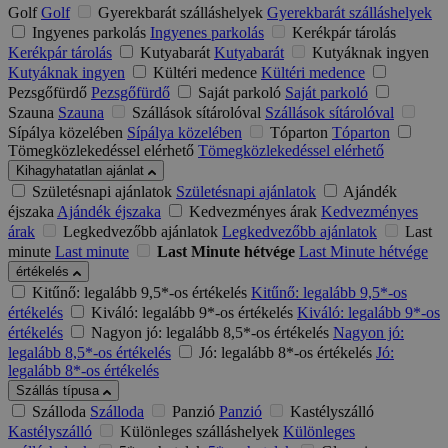
Golf
Golf
Gyerekbarát szálláshelyek
Gyerekbarát szálláshelyek
Ingyenes parkolás
Ingyenes parkolás
Kerékpár tárolás
Kerékpár tárolás
Kutyabarát
Kutyabarát
Kutyáknak ingyen
Kutyáknak ingyen
Kültéri medence
Kültéri medence
Pezsgőfürdő
Pezsgőfürdő
Saját parkoló
Saját parkoló
Szauna
Szauna
Szállások sítárolóval
Szállások sítárolóval
Sípálya közelében
Sípálya közelében
Tóparton
Tóparton
Tömegközlekedéssel elérhető
Tömegközlekedéssel elérhető
Kihagyhatatlan ajánlat
Születésnapi ajánlatok
Születésnapi ajánlatok
Ajándék
éjszaka
Ajándék éjszaka
Kedvezményes árak
Kedvezményes
árak
Legkedvezőbb ajánlatok
Legkedvezőbb ajánlatok
Last
minute
Last minute
Last Minute hétvége
Last Minute hétvége
értékelés
Kitűnő: legalább 9,5*-os értékelés
Kitűnő: legalább 9,5*-os
értékelés
Kiváló: legalább 9*-os értékelés
Kiváló: legalább 9*-os
értékelés
Nagyon jó: legalább 8,5*-os értékelés
Nagyon jó:
legalább 8,5*-os értékelés
Jó: legalább 8*-os értékelés
Jó:
legalább 8*-os értékelés
Szállás típusa
Szálloda
Szálloda
Panzió
Panzió
Kastélyszálló
Kastélyszálló
Különleges szálláshelyek
Különleges