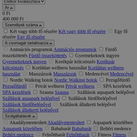
Ár
0
Ft
400 000
Ft
Személyek száma
Két vagy több fő részére
Két vagy több fő részére
Egy fő
részére
Egy fő részére
A csomagár tartalmazza
Animációs programok
Animációs programok
Fürdő
összeköttetés
Fürdő összeköttetés
Gyermekeknek ingyen
Gyermekeknek ingyen
Kerékpár kölcsönzés
Kerékpár
kölcsönzés
Korlátlan wellness használat
Korlátlan wellness
használat
Masszázsok
Masszázsok
Medencével
Medencével
Nordic Walking botok
Nordic Walking botok
Pezsgőfürdő
Pezsgőfürdő
Privát wellness
Privát wellness
SPA kezelések
SPA kezelések
Szauna
Szauna
Szállások aquapark belépővel
Szállások aquapark belépővel
Szállások fürdőbelépővel
Szállások fürdőbelépővel
Szállások állatkerti belépővel
Szállások állatkerti belépővel
Szolgáltatások
Akadálymentesített
Akadálymentesített
Aquapark közelében
Aquapark közelében
Bababarát
Bababarát
Beltéri medence
Beltéri medence
Felnőttbarát
Felnőttbarát
Fitness
Fitness