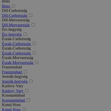
Brno
Brno
Dél-Csehország
Dél-Csehország
Dél-Morvaország
Dél-Morvaország
Érc-hegység
Érc-hegység
Észak-Csehország
Észak-Csehország
Észak-Csehország
Észak-Csehország
Észak-Morvaország
Észak-Morvaország
Franzensbad
Franzensbad
Jeseník-hegység
Jeseník-hegység
Karlovy Vary
Karlovy Vary
Konstantinbad
Konstantinbad
Kutná Hora
Kutná Hora