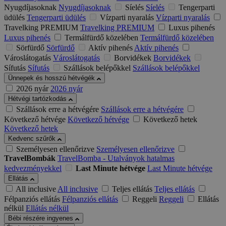
Nyugdíjasoknak
Nyugdíjasoknak
Síelés
Síelés
Tengerparti
üdülés
Tengerparti üdülés
Vízparti nyaralás
Vízparti nyaralás
Travelking PREMIUM
Travelking PREMIUM
Luxus pihenés
Luxus pihenés
Termálfürdő közelében
Termálfürdő közelében
Sörfürdő
Sörfürdő
Aktív pihenés
Aktív pihenés
Városlátogatás
Városlátogatás
Borvidékek
Borvidékek
Sífutás
Sífutás
Szállások belépőkkel
Szállások belépőkkel
Ünnepek és hosszú hétvégék
2026 nyár
2026 nyár
Hétvégi tartózkodás
Szállások erre a hétvégére
Szállások erre a hétvégére
Következő hétvége
Következő hétvége
Következő hetek
Következő hetek
Kedvenc szűrők
Személyesen ellenőrizve
Személyesen ellenőrizve
TravelBombák
TravelBomba - Utalványok hatalmas
kedvezményekkel
Last Minute hétvége
Last Minute hétvége
Ellátás
All inclusive
All inclusive
Teljes ellátás
Teljes ellátás
Félpanziós ellátás
Félpanziós ellátás
Reggeli
Reggeli
Ellátás
nélkül
Ellátás nélkül
Bébi részére ingyenes