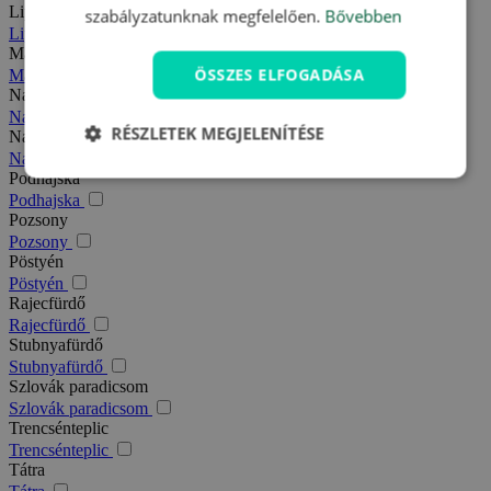
Liptó
szabályzatunknak megfelelően.
Bővebben
Liptó
Magas-Tátra
ÖSSZES ELFOGADÁSA
Magas-Tátra
Nagy-Fátra
Nagy-Fátra
RÉSZLETEK MEGJELENÍTÉSE
Nagymegyer
Nagymegyer
Podhajska
Podhajska
Pozsony
Pozsony
Pöstyén
Pöstyén
Rajecfürdő
Rajecfürdő
Stubnyafürdő
Stubnyafürdő
Szlovák paradicsom
Szlovák paradicsom
Trencsénteplic
Trencsénteplic
Tátra