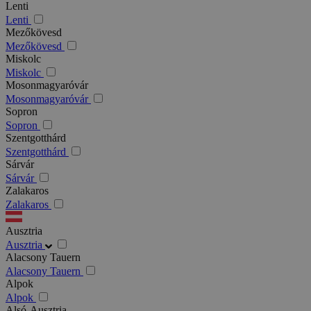
Lenti
Lenti
Mezőkövesd
Mezőkövesd
Miskolc
Miskolc
Mosonmagyaróvár
Mosonmagyaróvár
Sopron
Sopron
Szentgotthárd
Szentgotthárd
Sárvár
Sárvár
Zalakaros
Zalakaros
Ausztria
Ausztria
Alacsony Tauern
Alacsony Tauern
Alpok
Alpok
Alsó-Ausztria