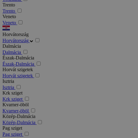
Trento
Trento
Veneto
Veneto
Horvátország
Horvátország
Dalmácia
Dalmácia
Észak-Dalmácia
Észak-Dalmácia
Horvát szigetek
Horvát szigetek
Isztria
Isztria
Krk sziget
Krk sziget
Kvarner-öböl
Kvarner-öböl
Közép-Dalmácia
Közép-Dalmácia
Pag sziget
Pag sziget