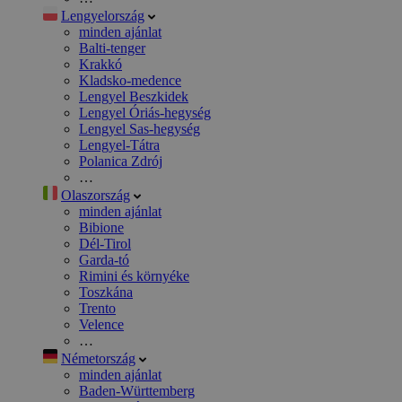
Lengyelország
minden ajánlat
Balti-tenger
Krakkó
Kladsko-medence
Lengyel Beszkidek
Lengyel Óriás-hegység
Lengyel Sas-hegység
Lengyel-Tátra
Polanica Zdrój
…
Olaszország
minden ajánlat
Bibione
Dél-Tirol
Garda-tó
Rimini és környéke
Toszkána
Trento
Velence
…
Németország
minden ajánlat
Baden-Württemberg