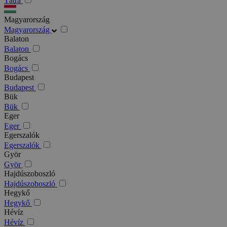
Tátra
Magyarország
Magyarország
Balaton
Balaton
Bogács
Bogács
Budapest
Budapest
Bük
Bük
Eger
Eger
Egerszalók
Egerszalók
Györ
Györ
Hajdúszoboszló
Hajdúszoboszló
Hegykő
Hegykő
Hévíz
Hévíz