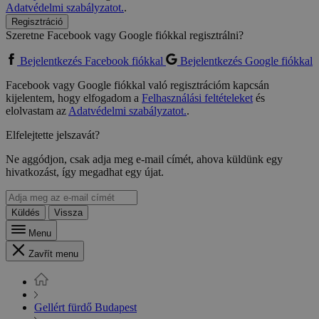
Adatvédelmi szabályzatot.
.
Regisztráció
Szeretne Facebook vagy Google fiókkal regisztrálni?
Bejelentkezés Facebook fiókkal
Bejelentkezés Google fiókkal
Facebook vagy Google fiókkal való regisztrációm kapcsán
kijelentem, hogy elfogadom a
Felhasználási feltételeket
és
elolvastam az
Adatvédelmi szabályzatot.
.
Elfelejtette jelszavát?
Ne aggódjon, csak adja meg e-mail címét, ahova küldünk egy
hivatkozást, így megadhat egy újat.
Küldés
Vissza
Menu
Zavřít menu
Gellért fürdő Budapest