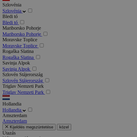
Szlovénia
Szlovénia
Bledi tó
Bledi tó
Mariborsko Pohorje
Mariborsko Pohorje
Moravske Toplice
Moravske Toplice
Rogaška Slatina
Rogaška Slatina
Savinja Alpok
Savinja Alpok
Szlovén Stájerország
Szlovén Stájerország
Triglav Nemzeti Park
Triglav Nemzeti Park
Hollandia
Hollandia
Amszterdam
Amszterdam
Kijelölés megszüntetése
közel
Utazás