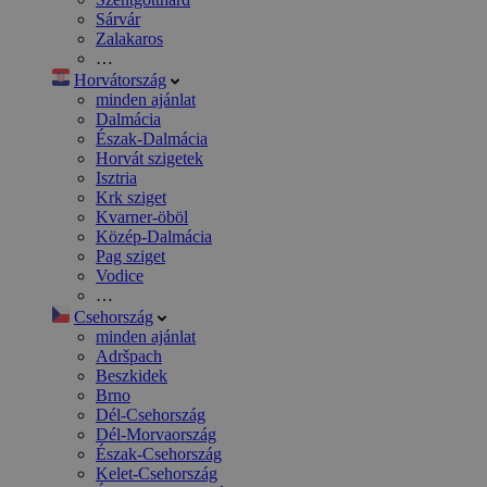
Sárvár
Zalakaros
…
Horvátország
minden ajánlat
Dalmácia
Észak-Dalmácia
Horvát szigetek
Isztria
Krk sziget
Kvarner-öböl
Közép-Dalmácia
Pag sziget
Vodice
…
Csehország
minden ajánlat
Adršpach
Beszkidek
Brno
Dél-Csehország
Dél-Morvaország
Észak-Csehország
Kelet-Csehország