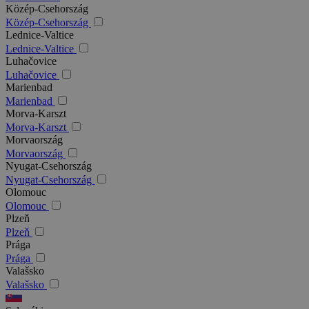
Közép-Csehország
Közép-Csehország
Lednice-Valtice
Lednice-Valtice
Luhačovice
Luhačovice
Marienbad
Marienbad
Morva-Karszt
Morva-Karszt
Morvaország
Morvaország
Nyugat-Csehország
Nyugat-Csehország
Olomouc
Olomouc
Plzeň
Plzeň
Prága
Prága
Valašsko
Valašsko