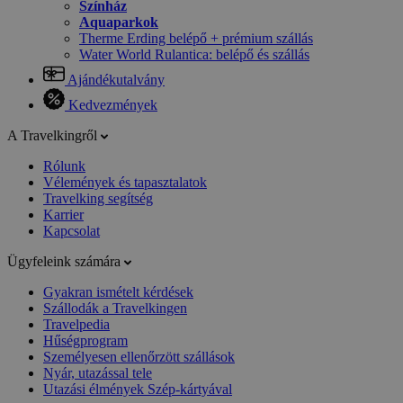
Színház
Aquaparkok
Therme Erding belépő + prémium szállás
Water World Rulantica: belépő és szállás
Ajándékutalvány
Kedvezmények
A Travelkingről
Rólunk
Vélemények és tapasztalatok
Travelking segítség
Karrier
Kapcsolat
Ügyfeleink számára
Gyakran ismételt kérdések
Szállodák a Travelkingen
Travelpedia
Hűségprogram
Személyesen ellenőrzött szállások
Nyár, utazással tele
Utazási élmények Szép-kártyával