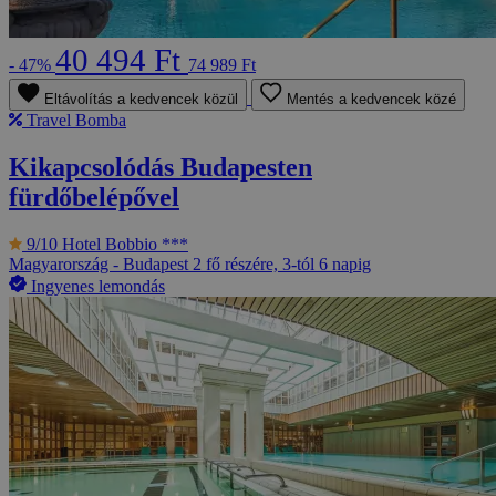
40 494 Ft
- 47%
74 989 Ft
Eltávolítás a kedvencek közül
Mentés a kedvencek közé
Travel Bomba
Kikapcsolódás Budapesten
fürdőbelépővel
9/10
Hotel Bobbio ***
Magyarország - Budapest
2 fő részére, 3-tól 6 napig
Ingyenes lemondás