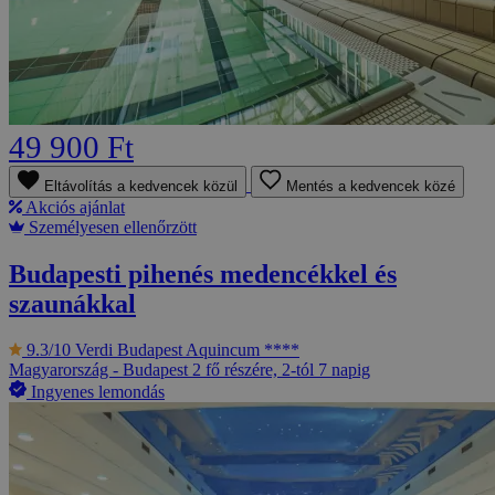
49 900 Ft
Eltávolítás a kedvencek közül
Mentés a kedvencek közé
Akciós ajánlat
Személyesen ellenőrzött
Budapesti pihenés medencékkel és
szaunákkal
9.3/10
Verdi Budapest Aquincum ****
Magyarország - Budapest
2 fő részére, 2-tól 7 napig
Ingyenes lemondás