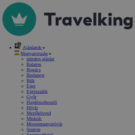
Ajánlatok
Magyarország
minden ajánlat
Balaton
Bogács
Budapest
Bük
Eger
Egerszalók
Győr
Hajdúszoboszló
Hévíz
Mezőkövesd
Miskolc
Mosonmagyaróvár
Sopron
Szentgotthárd