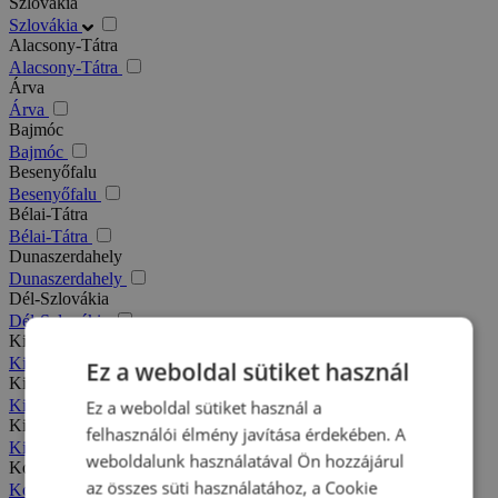
Szlovákia
Szlovákia
Alacsony-Tátra
Alacsony-Tátra
Árva
Árva
Bajmóc
Bajmóc
Besenyőfalu
Besenyőfalu
Bélai-Tátra
Bélai-Tátra
Dunaszerdahely
Dunaszerdahely
Dél-Szlovákia
Dél-Szlovákia
Kis-Fátra
Kis-Fátra
Ez a weboldal sütiket használ
Kisbélic
Kisbélic
Ez a weboldal sütiket használ a
Kiszucai-Beszkidek
felhasználói élmény javítása érdekében. A
Kiszucai-Beszkidek
weboldalunk használatával Ön hozzájárul
Komárno
az összes süti használatához, a Cookie
Komárno