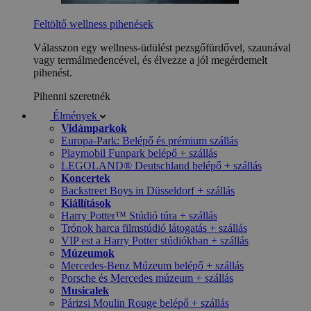
Feltöltő wellness pihenések
Válasszon egy wellness-üdülést pezsgőfürdővel, szaunával
vagy termálmedencével, és élvezze a jól megérdemelt
pihenést.
Pihenni szeretnék
Élmények
Vidámparkok
Europa-Park: Belépő és prémium szállás
Playmobil Funpark belépő + szállás
LEGOLAND® Deutschland belépő + szállás
Koncertek
Backstreet Boys in Düsseldorf + szállás
Kiállítások
Harry Potter™ Stúdió túra + szállás
Trónok harca filmstúdió látogatás + szállás
VIP est a Harry Potter stúdiókban + szállás
Múzeumok
Mercedes-Benz Múzeum belépő + szállás
Porsche és Mercedes múzeum + szállás
Musicalek
Párizsi Moulin Rouge belépő + szállás