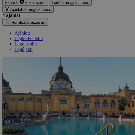
Szűrő
0
közel
szűrő
Térkép megjelenítése
Ajánlatok megtekintése
4
ajánlat
Rendezés eszerint
Ajánlott
Legkedveltebb
Legolcsóbb
Legújabb