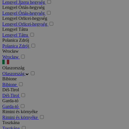
Lengyel Jizera hegység
Lengyel Óriás-hegység
Lengyel Óriás-hegység
Lengyel Orlicei-hegység
Lengyel Orlicei-hegység
Lengyel Tátra
Lengyel Tátra
Polanica Zdrój
Polanica Zdrój
Wrocław
Wrocław
Olaszország
Olaszország
Bibione
Bibione
Dél-Tirol
Dél-Tirol
Garda-tó
Garda-tó
Rimini és környéke
Rimini és környéke
Toszkána
Toszkána