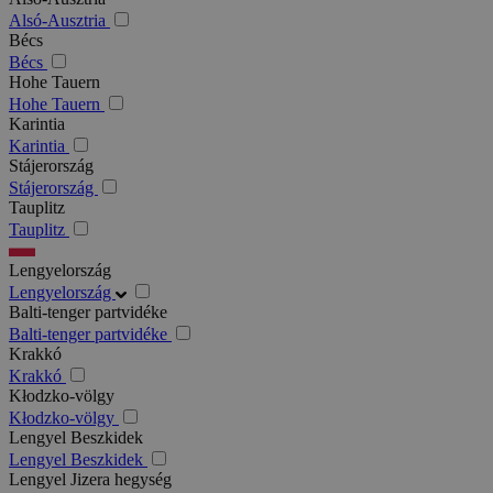
Alsó-Ausztria
Bécs
Bécs
Hohe Tauern
Hohe Tauern
Karintia
Karintia
Stájerország
Stájerország
Tauplitz
Tauplitz
Lengyelország
Lengyelország
Balti-tenger partvidéke
Balti-tenger partvidéke
Krakkó
Krakkó
Kłodzko-völgy
Kłodzko-völgy
Lengyel Beszkidek
Lengyel Beszkidek
Lengyel Jizera hegység