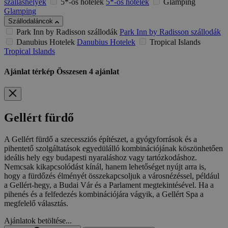
szálláshelyek
5*-os hotelek
5*-os hotelek
Glamping
Glamping
Szállodaláncok
Park Inn by Radisson szállodák
Park Inn by Radisson szállodák
Danubius Hotelek
Danubius Hotelek
Tropical Islands
Tropical Islands
Ajánlat térkép
Összesen
4
ajánlat
Gellért fürdő
A Gellért fürdő a szecessziós építészet, a gyógyforrások és a
pihentető szolgáltatások egyedülálló kombinációjának köszönhetően
ideális hely egy budapesti nyaraláshoz vagy tartózkodáshoz.
Nemcsak kikapcsolódást kínál, hanem lehetőséget nyújt arra is,
hogy a fürdőzés élményét összekapcsoljuk a városnézéssel, például
a Gellért-hegy, a Budai Vár és a Parlament megtekintésével. Ha a
pihenés és a felfedezés kombinációjára vágyik, a Gellért Spa a
megfelelő választás.
Ajánlatok betöltése...