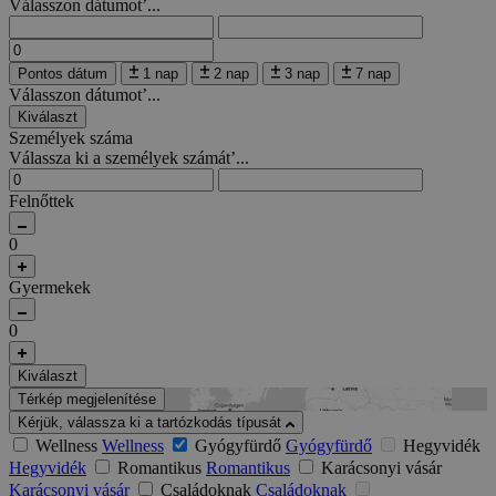
Válasszon dátumot’...
Pontos dátum
1 nap
2 nap
3 nap
7 nap
Válasszon dátumot’...
Kiválaszt
Személyek száma
Válassza ki a személyek számát’...
Felnőttek
0
Gyermekek
0
Kiválaszt
Térkép megjelenítése
Kérjük, válassza ki a tartózkodás típusát
Wellness
Wellness
Gyógyfürdő
Gyógyfürdő
Hegyvidék
Hegyvidék
Romantikus
Romantikus
Karácsonyi vásár
Karácsonyi vásár
Családoknak
Családoknak