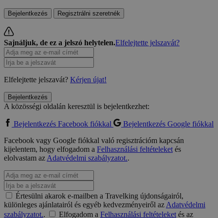
Bejelentkezés
Regisztrálni szeretnék
Sajnáljuk, de ez a jelszó helytelen.
Elfelejtette jelszavát?
Elfelejtette jelszavát?
Kérjen újat!
Bejelentkezés
A közösségi oldalán keresztül is bejelentkezhet:
Bejelentkezés Facebook fiókkal
Bejelentkezés Google fiókkal
Facebook vagy Google fiókkal való regisztrációm kapcsán
kijelentem, hogy elfogadom a
Felhasználási feltételeket
és
elolvastam az
Adatvédelmi szabályzatot.
.
Értesülni akarok e-mailben a Travelking újdonságairól,
különleges ajánlatairól és egyéb kedvezményeiről az
Adatvédelmi
szabályzatot.
.
Elfogadom a
Felhasználási feltételeket
és az