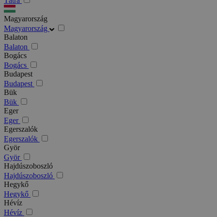
Tátra
Magyarország
Magyarország
Balaton
Balaton
Bogács
Bogács
Budapest
Budapest
Bük
Bük
Eger
Eger
Egerszalók
Egerszalók
Györ
Györ
Hajdúszoboszló
Hajdúszoboszló
Hegykő
Hegykő
Hévíz
Hévíz