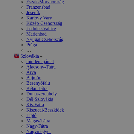
Észak-Morvaország
Franzensbad
Jeseník
Karlovy Vary
Közép-Csehország
Lednice-Valtice
Marienbad
Nyugat Csehország
Prága
…
Szlovákia
minden ajánlat
Alacsony-Tátra
Árva
Bajmóc
Besenyőfalu
Bélai-Tátra
Dunaszerdahely
Dél-Szlovákia
Kis-Fátra
Kiszucai-Beszkidek
Liptó
Magas-Tátra
Nagy-Fátra
Nagymegyer