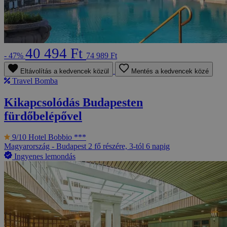
40 494 Ft
- 47%
74 989 Ft
Eltávolítás a kedvencek közül
Mentés a kedvencek közé
Travel Bomba
Kikapcsolódás Budapesten
fürdőbelépővel
9/10
Hotel Bobbio ***
Magyarország - Budapest
2 fő részére, 3-tól 6 napig
Ingyenes lemondás