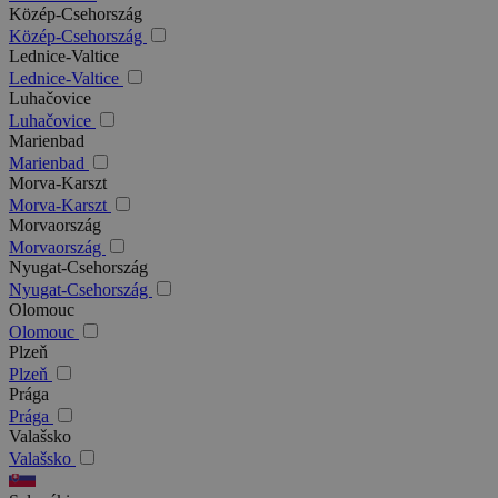
Közép-Csehország
Közép-Csehország
Lednice-Valtice
Lednice-Valtice
Luhačovice
Luhačovice
Marienbad
Marienbad
Morva-Karszt
Morva-Karszt
Morvaország
Morvaország
Nyugat-Csehország
Nyugat-Csehország
Olomouc
Olomouc
Plzeň
Plzeň
Prága
Prága
Valašsko
Valašsko