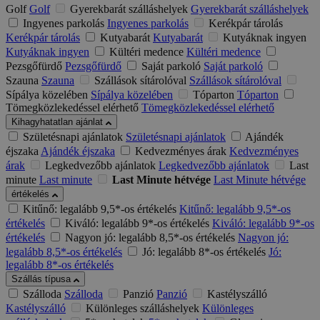
Golf
Golf
Gyerekbarát szálláshelyek
Gyerekbarát szálláshelyek
Ingyenes parkolás
Ingyenes parkolás
Kerékpár tárolás
Kerékpár tárolás
Kutyabarát
Kutyabarát
Kutyáknak ingyen
Kutyáknak ingyen
Kültéri medence
Kültéri medence
Pezsgőfürdő
Pezsgőfürdő
Saját parkoló
Saját parkoló
Szauna
Szauna
Szállások sítárolóval
Szállások sítárolóval
Sípálya közelében
Sípálya közelében
Tóparton
Tóparton
Tömegközlekedéssel elérhető
Tömegközlekedéssel elérhető
Kihagyhatatlan ajánlat
Születésnapi ajánlatok
Születésnapi ajánlatok
Ajándék
éjszaka
Ajándék éjszaka
Kedvezményes árak
Kedvezményes
árak
Legkedvezőbb ajánlatok
Legkedvezőbb ajánlatok
Last
minute
Last minute
Last Minute hétvége
Last Minute hétvége
értékelés
Kitűnő: legalább 9,5*-os értékelés
Kitűnő: legalább 9,5*-os
értékelés
Kiváló: legalább 9*-os értékelés
Kiváló: legalább 9*-os
értékelés
Nagyon jó: legalább 8,5*-os értékelés
Nagyon jó:
legalább 8,5*-os értékelés
Jó: legalább 8*-os értékelés
Jó:
legalább 8*-os értékelés
Szállás típusa
Szálloda
Szálloda
Panzió
Panzió
Kastélyszálló
Kastélyszálló
Különleges szálláshelyek
Különleges