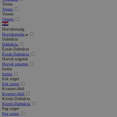
Trento
Trento
Veneto
Veneto
Horvátország
Horvátország
Dalmácia
Dalmácia
Észak-Dalmácia
Észak-Dalmácia
Horvát szigetek
Horvát szigetek
Isztria
Isztria
Krk sziget
Krk sziget
Kvarner-öböl
Kvarner-öböl
Közép-Dalmácia
Közép-Dalmácia
Pag sziget
Pag sziget