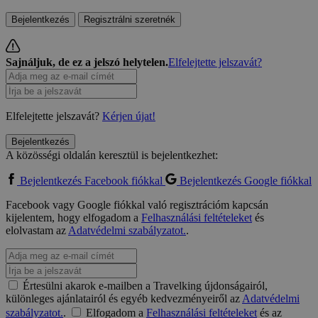
Bejelentkezés
Regisztrálni szeretnék
Sajnáljuk, de ez a jelszó helytelen.
Elfelejtette jelszavát?
Elfelejtette jelszavát?
Kérjen újat!
Bejelentkezés
A közösségi oldalán keresztül is bejelentkezhet:
Bejelentkezés Facebook fiókkal
Bejelentkezés Google fiókkal
Facebook vagy Google fiókkal való regisztrációm kapcsán
kijelentem, hogy elfogadom a
Felhasználási feltételeket
és
elolvastam az
Adatvédelmi szabályzatot.
.
Értesülni akarok e-mailben a Travelking újdonságairól,
különleges ajánlatairól és egyéb kedvezményeiről az
Adatvédelmi
szabályzatot.
.
Elfogadom a
Felhasználási feltételeket
és az