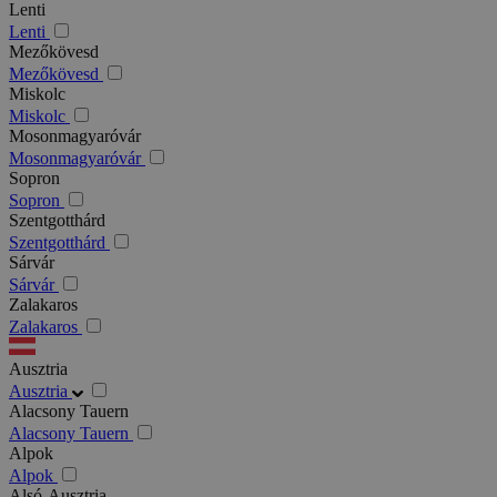
Lenti
Lenti
Mezőkövesd
Mezőkövesd
Miskolc
Miskolc
Mosonmagyaróvár
Mosonmagyaróvár
Sopron
Sopron
Szentgotthárd
Szentgotthárd
Sárvár
Sárvár
Zalakaros
Zalakaros
Ausztria
Ausztria
Alacsony Tauern
Alacsony Tauern
Alpok
Alpok
Alsó-Ausztria