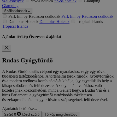
szálláshelyek
5*-os hotelek
5*-os hotelek
Glamping
Glamping
Szállodaláncok
Park Inn by Radisson szállodák
Park Inn by Radisson szállodák
Danubius Hotelek
Danubius Hotelek
Tropical Islands
Tropical Islands
Ajánlat térkép
Összesen
4
ajánlat
Rudas Gyógyfürdő
A Rudas Fürdő ideális célpont egy nyaraláshoz vagy egy rövid
budapesti tartózkodáshoz. A történelmi török fürdők, gyógyforrások
és a modern wellness kombinációját kínálja, így egyedülálló hely a
kikapcsolódásra és felfedezésre. Az olyan látnivalókhoz való
közelségnek köszönhetően, mint a Gellért-hegy, a Budai Vár és a
híres Parlament, a gyógyfürdői tartózkodás tökéletesen
összekapcsolható a magyar főváros szépségeinek felfedezésével.
Ajánlatok betöltése...
Szűrő
0
közel
szűrő
Térkép megjelenítése