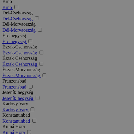
Brno
Brno
Dél-Csehország
Dél-Csehország
Dél-Morvaország
Dél-Morvaország
Érc-hegység
Érc-hegység
Észak-Csehország
Észak-Csehország
Észak-Csehország
Észak-Csehország
Észak-Morvaország
Észak-Morvaország
Franzensbad
Franzensbad
Jeseník-hegység
Jeseník-hegység
Karlovy Vary
Karlovy Vary
Konstantinbad
Konstantinbad
Kutná Hora
Kutná Hora