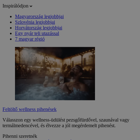
Inspirálódjon
Magyarország legjobbjai
Szlovénia legjobbjai
Horvátország legjobbjai
Egy nyár teli utazással
7 magyar régió
Feltöltő wellness pihenések
Válasszon egy wellness-üdülést pezsgőfürdővel, szaunával vagy
termálmedencével, és élvezze a jól megérdemelt pihenést.
Pihenni szeretnék