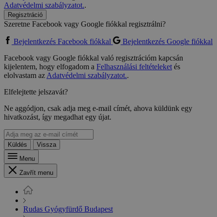
Adatvédelmi szabályzatot.
.
Regisztráció
Szeretne Facebook vagy Google fiókkal regisztrálni?
Bejelentkezés Facebook fiókkal
Bejelentkezés Google fiókkal
Facebook vagy Google fiókkal való regisztrációm kapcsán
kijelentem, hogy elfogadom a
Felhasználási feltételeket
és
elolvastam az
Adatvédelmi szabályzatot.
.
Elfelejtette jelszavát?
Ne aggódjon, csak adja meg e-mail címét, ahova küldünk egy
hivatkozást, így megadhat egy újat.
Küldés
Vissza
Menu
Zavřít menu
Rudas Gyógyfürdő Budapest