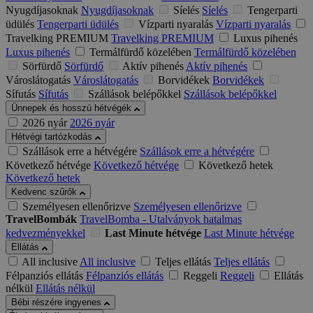
Nyugdíjasoknak
Nyugdíjasoknak
Síelés
Síelés
Tengerparti
üdülés
Tengerparti üdülés
Vízparti nyaralás
Vízparti nyaralás
Travelking PREMIUM
Travelking PREMIUM
Luxus pihenés
Luxus pihenés
Termálfürdő közelében
Termálfürdő közelében
Sörfürdő
Sörfürdő
Aktív pihenés
Aktív pihenés
Városlátogatás
Városlátogatás
Borvidékek
Borvidékek
Sífutás
Sífutás
Szállások belépőkkel
Szállások belépőkkel
Ünnepek és hosszú hétvégék
2026 nyár
2026 nyár
Hétvégi tartózkodás
Szállások erre a hétvégére
Szállások erre a hétvégére
Következő hétvége
Következő hétvége
Következő hetek
Következő hetek
Kedvenc szűrők
Személyesen ellenőrizve
Személyesen ellenőrizve
TravelBombák
TravelBomba - Utalványok hatalmas
kedvezményekkel
Last Minute hétvége
Last Minute hétvége
Ellátás
All inclusive
All inclusive
Teljes ellátás
Teljes ellátás
Félpanziós ellátás
Félpanziós ellátás
Reggeli
Reggeli
Ellátás
nélkül
Ellátás nélkül
Bébi részére ingyenes