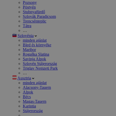
Pozsony
Pöstyén
Stubnyafürdő
Szlovák Paradicsom
Trencsénteplic
Tátra
…
Szlovénia
minden ajánlat
Bled és környéke
Maribor
Rogaška Slatina
Savinja Alpok
Szlovén Stájerország
Triglav Nemzeti Park
…
Ausztria
minden ajánlat
Alacsony-Tauern
Alpok
Bécs
Magas-Tauern
Karintia
Stájerország
…