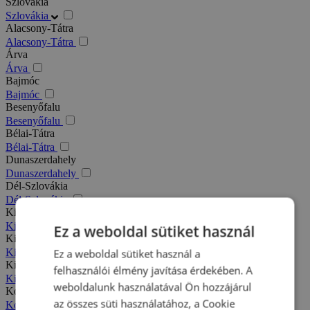
Szlovákia
Szlovákia
Alacsony-Tátra
Alacsony-Tátra
Árva
Árva
Bajmóc
Bajmóc
Besenyőfalu
Besenyőfalu
Bélai-Tátra
Bélai-Tátra
Dunaszerdahely
Dunaszerdahely
Dél-Szlovákia
Dél-Szlovákia
Kis-Fátra
Kis-Fátra
Ez a weboldal sütiket használ
Kisbélic
Kisbélic
Ez a weboldal sütiket használ a
Kiszucai-Beszkidek
felhasználói élmény javítása érdekében. A
Kiszucai-Beszkidek
weboldalunk használatával Ön hozzájárul
Komárno
az összes süti használatához, a Cookie
Komárno