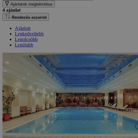
Ajánlatok megtekintése
4
ajánlat
Rendezés eszerint
Ajánlott
Legkedveltebb
Legolcsóbb
Legújabb