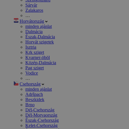
Sárvár
Zalakaros
…
Horvátország
minden ajánlat
Dalmácia
Észak-Dalmácia
Horvát szigetek
Isztria
Krk sziget
Kvarner-öböl
Közép-Dalmácia
Pag sziget
Vodice
…
Csehország
minden ajánlat
Adršpach
Beszkidek
Brno
Dél-Csehország
Dél-Morvaország
Észak-Csehország
Kelet-Csehország