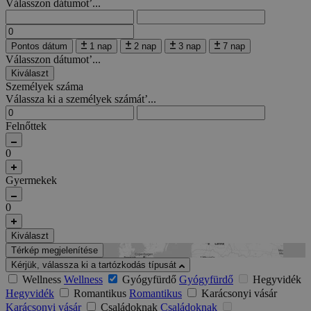
Válasszon dátumot’...
Pontos dátum
1 nap
2 nap
3 nap
7 nap
Válasszon dátumot’...
Kiválaszt
Személyek száma
Válassza ki a személyek számát’...
Felnőttek
0
Gyermekek
0
Kiválaszt
Térkép megjelenítése
Kérjük, válassza ki a tartózkodás típusát
Wellness
Wellness
Gyógyfürdő
Gyógyfürdő
Hegyvidék
Hegyvidék
Romantikus
Romantikus
Karácsonyi vásár
Karácsonyi vásár
Családoknak
Családoknak