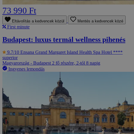
73 990 Ft
Eltávolítás a kedvencek közül
Mentés a kedvencek közé
First minute
Budapest: luxus termál wellness pihenés
9.7/10
Ensana Grand Margaret Island Health Spa Hotel ****
superior
Magyarország - Budapest
2 fő részére, 2-tól 8 napig
Ingyenes lemondás