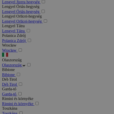
Lengyel Jizera hegység
Lengyel Óriás-hegység
Lengyel Óriás-hegység
Lengyel Orlicei-hegység
Lengyel Orlicei-hegység
Lengyel Tátra
Lengyel Tátra
Polanica Zdrój
Polanica Zdrój
Wrocław
Wrocław
Olaszország
Olaszország
Bibione
Bibione
Dél-Tirol
Dél-Tirol
Garda-tó
Garda-tó
Rimini és környéke
Rimini és környéke
Toszkána
Toszkána