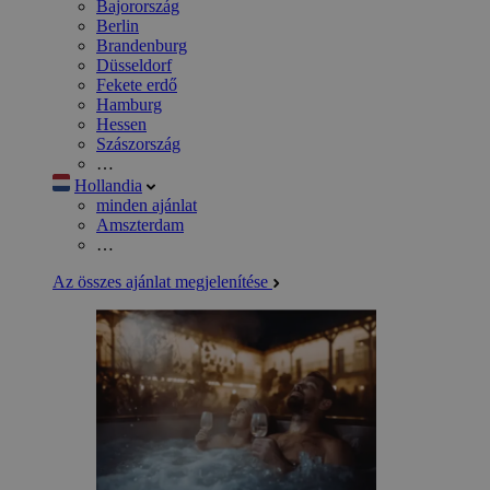
Bajorország
Berlin
Brandenburg
Düsseldorf
Fekete erdő
Hamburg
Hessen
Szászország
…
Hollandia
minden ajánlat
Amszterdam
…
Az összes ajánlat megjelenítése