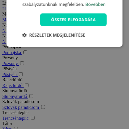
Liptó
szabályzatunknak megfelelően.
Bővebben
Liptó
Magas-Tátra
ÖSSZES ELFOGADÁSA
Magas-Tátra
Nagy-Fátra
Nagy-Fátra
RÉSZLETEK MEGJELENÍTÉSE
Nagymegyer
Nagymegyer
Podhajska
Podhajska
Pozsony
Pozsony
Pöstyén
Pöstyén
Rajecfürdő
Rajecfürdő
Stubnyafürdő
Stubnyafürdő
Szlovák paradicsom
Szlovák paradicsom
Trencsénteplic
Trencsénteplic
Tátra