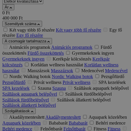
Ár
0
Ft
400 000
Ft
Személyek száma
Két vagy több fő részére
Két vagy több fő részére
Egy fő
részére
Egy fő részére
A csomagár tartalmazza
Animációs programok
Animációs programok
Fürdő
összeköttetés
Fürdő összeköttetés
Gyermekeknek ingyen
Gyermekeknek ingyen
Kerékpár kölcsönzés
Kerékpár
kölcsönzés
Korlátlan wellness használat
Korlátlan wellness
használat
Masszázsok
Masszázsok
Medencével
Medencével
Nordic Walking botok
Nordic Walking botok
Pezsgőfürdő
Pezsgőfürdő
Privát wellness
Privát wellness
SPA kezelések
SPA kezelések
Szauna
Szauna
Szállások aquapark belépővel
Szállások aquapark belépővel
Szállások fürdőbelépővel
Szállások fürdőbelépővel
Szállások állatkerti belépővel
Szállások állatkerti belépővel
Szolgáltatások
Akadálymentesített
Akadálymentesített
Aquapark közelében
Aquapark közelében
Bababarát
Bababarát
Beltéri medence
Beltéri medence
Felnőttbarát
Felnőttbarát
Fitness
Fitness