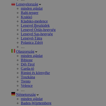
Lengyelország
minden ajánlat
Balti-tenger
Krakkó
Kladsko-medence
Lengyel Beszkidek
Lengyel Óriás-hegység
Lengyel Sas-hegység
Lengyel-Tátra
Polanica Zdrój
…
Olaszország
minden ajánlat
Bibione
Dél-Tirol
Garda-tó
Rimini és környéke
Toszkána
Trento
Velence
…
Németország
minden ajánlat
Baden-Württemberg