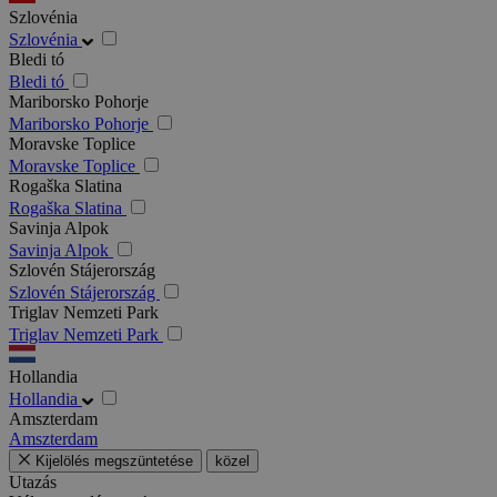
Szlovénia
Szlovénia
Bledi tó
Bledi tó
Mariborsko Pohorje
Mariborsko Pohorje
Moravske Toplice
Moravske Toplice
Rogaška Slatina
Rogaška Slatina
Savinja Alpok
Savinja Alpok
Szlovén Stájerország
Szlovén Stájerország
Triglav Nemzeti Park
Triglav Nemzeti Park
Hollandia
Hollandia
Amszterdam
Amszterdam
Kijelölés megszüntetése
közel
Utazás