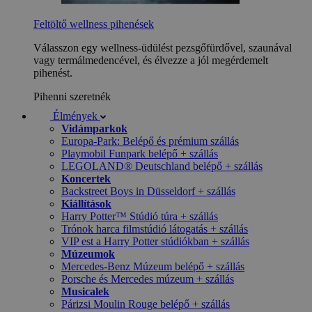
Feltöltő wellness pihenések
Válasszon egy wellness-üdülést pezsgőfürdővel, szaunával
vagy termálmedencével, és élvezze a jól megérdemelt
pihenést.
Pihenni szeretnék
Élmények
Vidámparkok
Europa-Park: Belépő és prémium szállás
Playmobil Funpark belépő + szállás
LEGOLAND® Deutschland belépő + szállás
Koncertek
Backstreet Boys in Düsseldorf + szállás
Kiállítások
Harry Potter™ Stúdió túra + szállás
Trónok harca filmstúdió látogatás + szállás
VIP est a Harry Potter stúdiókban + szállás
Múzeumok
Mercedes-Benz Múzeum belépő + szállás
Porsche és Mercedes múzeum + szállás
Musicalek
Párizsi Moulin Rouge belépő + szállás