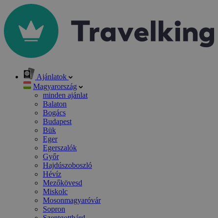
Ajánlatok
Magyarország
minden ajánlat
Balaton
Bogács
Budapest
Bük
Eger
Egerszalók
Győr
Hajdúszoboszló
Hévíz
Mezőkövesd
Miskolc
Mosonmagyaróvár
Sopron
Szentgotthárd