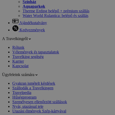
Színház
Aquaparkok
Therme Erding belépő + prémium szállás
Water World Rulantica: belépő és szállás
Ajándékutalvány
Kedvezmények
A Travelkingről
Rólunk
Vélemények és tapasztalatok
Travelking segítség
Karrier
Kapcsolat
Ügyfeleink számára
Gyakran ismételt kérdések
Szállodák a Travelkingen
Travelpedia
Hűségprogram
Személyesen ellenőrzött szállások
Nyár, utazással tele
Utazási élmények Szép-kártyával