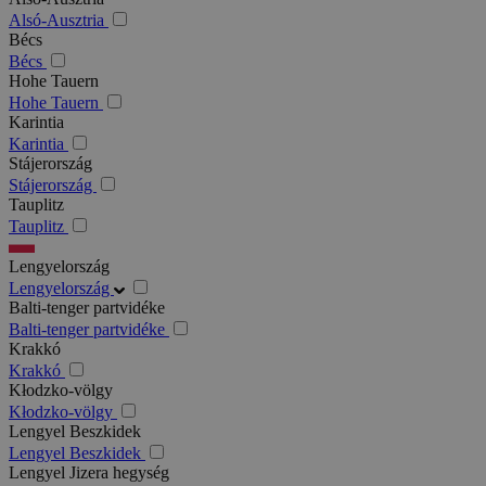
Alsó-Ausztria
Bécs
Bécs
Hohe Tauern
Hohe Tauern
Karintia
Karintia
Stájerország
Stájerország
Tauplitz
Tauplitz
Lengyelország
Lengyelország
Balti-tenger partvidéke
Balti-tenger partvidéke
Krakkó
Krakkó
Kłodzko-völgy
Kłodzko-völgy
Lengyel Beszkidek
Lengyel Beszkidek
Lengyel Jizera hegység