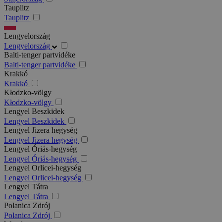
Tauplitz
Tauplitz
Lengyelország
Lengyelország
Balti-tenger partvidéke
Balti-tenger partvidéke
Krakkó
Krakkó
Kłodzko-völgy
Kłodzko-völgy
Lengyel Beszkidek
Lengyel Beszkidek
Lengyel Jizera hegység
Lengyel Jizera hegység
Lengyel Óriás-hegység
Lengyel Óriás-hegység
Lengyel Orlicei-hegység
Lengyel Orlicei-hegység
Lengyel Tátra
Lengyel Tátra
Polanica Zdrój
Polanica Zdrój