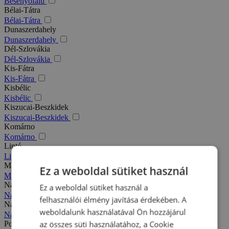
Besenyőfalu
Bélai-Tátra
Bélai-Tátra
Dunaszerdahely
Dunaszerdahely
Dél-Szlovákia
Dél-Szlovákia
Kis-Fátra
Kis-Fátra
Kisbélic
Kisbélic
Kiszucai-Beszkidek
Kiszucai-Beszkidek
Komárno
Komárno
Liptó
Liptó
Magas-Tátra
Ez a weboldal sütiket használ
Magas-Tátra
Nagy-Fátra
Ez a weboldal sütiket használ a
Nagy-Fátra
felhasználói élmény javítása érdekében. A
Nagymegyer
weboldalunk használatával Ön hozzájárul
Nagymegyer
az összes süti használatához, a Cookie
Podhajska