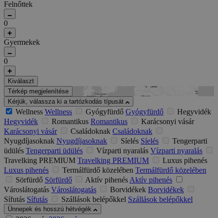
Felnőttek
0
Gyermekek
0
Kiválaszt
Térkép megjelenítése
Kérjük, válassza ki a tartózkodás típusát
Wellness
Wellness
Gyógyfürdő
Gyógyfürdő
Hegyvidék
Hegyvidék
Romantikus
Romantikus
Karácsonyi vásár
Karácsonyi vásár
Családoknak
Családoknak
Nyugdíjasoknak
Nyugdíjasoknak
Síelés
Síelés
Tengerparti
üdülés
Tengerparti üdülés
Vízparti nyaralás
Vízparti nyaralás
Travelking PREMIUM
Travelking PREMIUM
Luxus pihenés
Luxus pihenés
Termálfürdő közelében
Termálfürdő közelében
Sörfürdő
Sörfürdő
Aktív pihenés
Aktív pihenés
Városlátogatás
Városlátogatás
Borvidékek
Borvidékek
Sífutás
Sífutás
Szállások belépőkkel
Szállások belépőkkel
Ünnepek és hosszú hétvégék