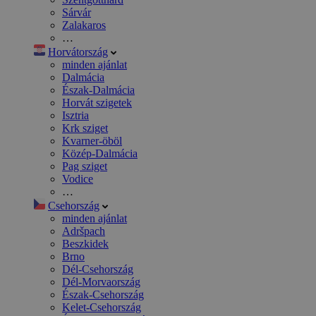
Sárvár
Zalakaros
…
Horvátország
minden ajánlat
Dalmácia
Észak-Dalmácia
Horvát szigetek
Isztria
Krk sziget
Kvarner-öböl
Közép-Dalmácia
Pag sziget
Vodice
…
Csehország
minden ajánlat
Adršpach
Beszkidek
Brno
Dél-Csehország
Dél-Morvaország
Észak-Csehország
Kelet-Csehország