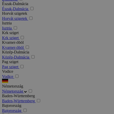
Észak-Dalmácia
Észak-Dalmácia
Horvát szigetek
Horvát szigetek
Isztria
Isztria
Krk sziget
Krk sziget
Kvarner-öböl
Kvarner-öböl
Közép-Dalmácia
Közép-Dalmácia
Pag sziget
Pag sziget
Vodice
Vodice
Németország
Németország
Baden-Württemberg
Baden-Württemberg
Bajorország
Bajorország