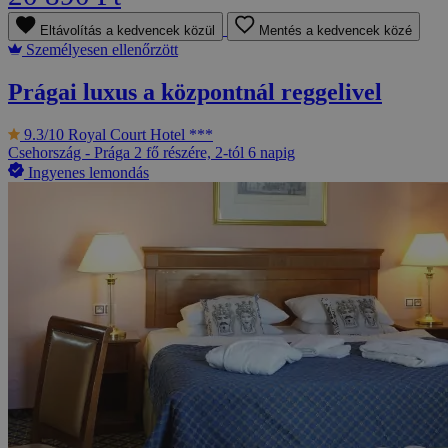
Eltávolítás a kedvencek közül
Mentés a kedvencek közé
Személyesen ellenőrzött
Prágai luxus a központnál reggelivel
9.3/10
Royal Court Hotel ***
Csehország - Prága
2 fő részére, 2-tól 6 napig
Ingyenes lemondás