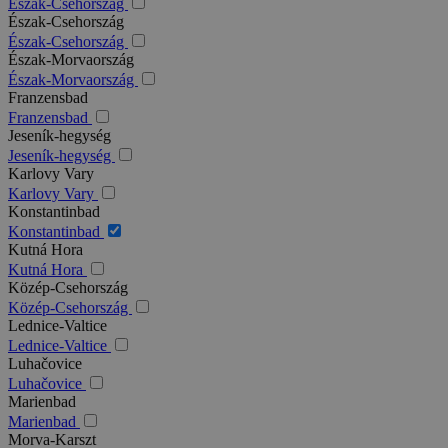
Észak-Csehország
Észak-Csehország
Észak-Csehország
Észak-Morvaország
Észak-Morvaország
Franzensbad
Franzensbad
Jeseník-hegység
Jeseník-hegység
Karlovy Vary
Karlovy Vary
Konstantinbad
Konstantinbad
Kutná Hora
Kutná Hora
Közép-Csehország
Közép-Csehország
Lednice-Valtice
Lednice-Valtice
Luhačovice
Luhačovice
Marienbad
Marienbad
Morva-Karszt