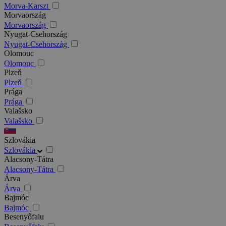
Morva-Karszt
Morvaország
Morvaország
Nyugat-Csehország
Nyugat-Csehország
Olomouc
Olomouc
Plzeň
Plzeň
Prága
Prága
Valašsko
Valašsko
Szlovákia
Szlovákia
Alacsony-Tátra
Alacsony-Tátra
Árva
Árva
Bajmóc
Bajmóc
Besenyőfalu