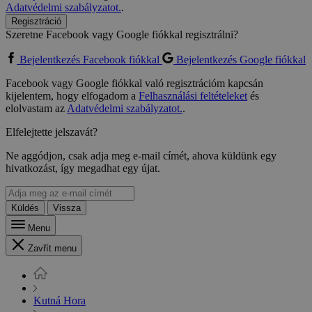
Adatvédelmi szabályzatot.
.
Regisztráció
Szeretne Facebook vagy Google fiókkal regisztrálni?
Bejelentkezés Facebook fiókkal
Bejelentkezés Google fiókkal
Facebook vagy Google fiókkal való regisztrációm kapcsán
kijelentem, hogy elfogadom a
Felhasználási feltételeket
és
elolvastam az
Adatvédelmi szabályzatot.
.
Elfelejtette jelszavát?
Ne aggódjon, csak adja meg e-mail címét, ahova küldünk egy
hivatkozást, így megadhat egy újat.
Küldés
Vissza
Menu
Zavřít menu
Kutná Hora