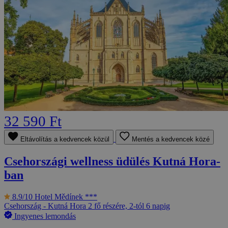
32 590 Ft
Eltávolítás a kedvencek közül
Mentés a kedvencek közé
Csehországi wellness üdülés Kutná Hora-
ban
8.9/10
Hotel Mědínek ***
Csehország - Kutná Hora
2 fő részére, 2-tól 6 napig
Ingyenes lemondás