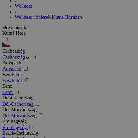
Wellness
Wellness üdülések Kutná Horaban
Hová utazik?
Kutná Hora
Csehország
Csehország
Adrspach
Adrspach
Beszkidek
Beszkidek
Brno
Brno
Dél-Csehország
Dél-Csehország
Dél-Morvaország
Dél-Morvaország
Érc-hegység
Érc-hegység
Észak-Csehország