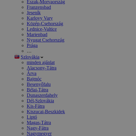
Észak-Morvaország
Franzensbad
Jeseník
Karlovy Vary
Közép-Csehország
Lednice-Valtice
Marienbad
Nyugat Csehország
Prága
…
Szlovákia
minden ajánlat
Alacsony-Tátra
Árva
Bajmóc
Besenyőfalu
Bélai-Tátra
Dunaszerdahely
Dél-Szlovákia
Kis-Fátra
Kiszucai-Beszkidek
Liptó
Magas-Tátra
Nagy-Fátra
Nagymegyer