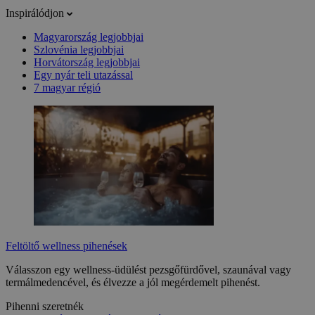
Inspirálódjon
Magyarország legjobbjai
Szlovénia legjobbjai
Horvátország legjobbjai
Egy nyár teli utazással
7 magyar régió
Feltöltő wellness pihenések
Válasszon egy wellness-üdülést pezsgőfürdővel, szaunával vagy
termálmedencével, és élvezze a jól megérdemelt pihenést.
Pihenni szeretnék