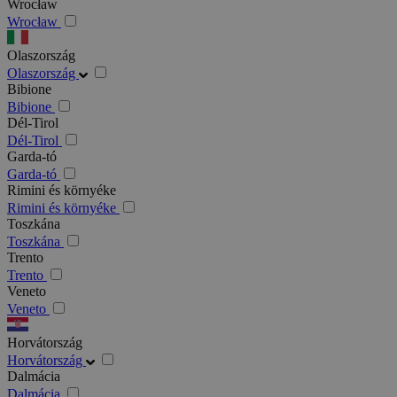
Wrocław
Wrocław
Olaszország
Olaszország
Bibione
Bibione
Dél-Tirol
Dél-Tirol
Garda-tó
Garda-tó
Rimini és környéke
Rimini és környéke
Toszkána
Toszkána
Trento
Trento
Veneto
Veneto
Horvátország
Horvátország
Dalmácia
Dalmácia