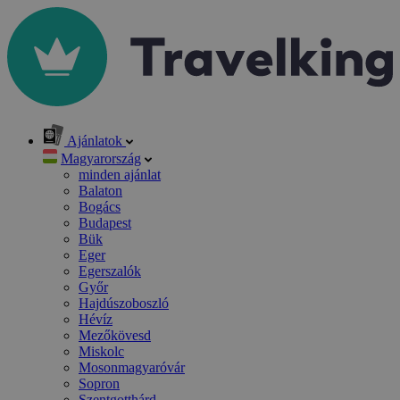
Ajánlatok
Magyarország
minden ajánlat
Balaton
Bogács
Budapest
Bük
Eger
Egerszalók
Győr
Hajdúszoboszló
Hévíz
Mezőkövesd
Miskolc
Mosonmagyaróvár
Sopron
Szentgotthárd