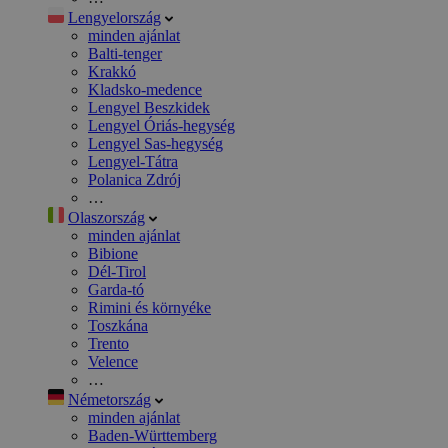
Lengyelország
minden ajánlat
Balti-tenger
Krakkó
Kladsko-medence
Lengyel Beszkidek
Lengyel Óriás-hegység
Lengyel Sas-hegység
Lengyel-Tátra
Polanica Zdrój
…
Olaszország
minden ajánlat
Bibione
Dél-Tirol
Garda-tó
Rimini és környéke
Toszkána
Trento
Velence
…
Németország
minden ajánlat
Baden-Württemberg