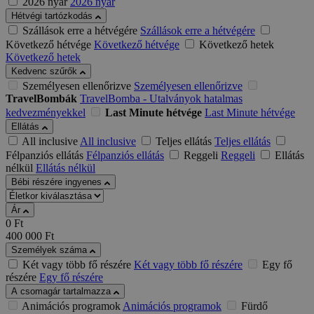
2026 nyár
2026 nyár
Hétvégi tartózkodás
Szállások erre a hétvégére
Szállások erre a hétvégére
Következő hétvége
Következő hétvége
Következő hetek
Következő hetek
Kedvenc szűrők
Személyesen ellenőrizve
Személyesen ellenőrizve
TravelBombák
TravelBomba - Utalványok hatalmas
kedvezményekkel
Last Minute hétvége
Last Minute hétvége
Ellátás
All inclusive
All inclusive
Teljes ellátás
Teljes ellátás
Félpanziós ellátás
Félpanziós ellátás
Reggeli
Reggeli
Ellátás
nélkül
Ellátás nélkül
Bébi részére ingyenes
Ár
0
Ft
400 000
Ft
Személyek száma
Két vagy több fő részére
Két vagy több fő részére
Egy fő
részére
Egy fő részére
A csomagár tartalmazza
Animációs programok
Animációs programok
Fürdő