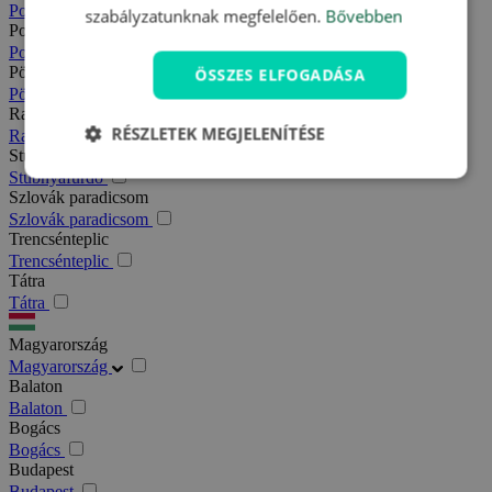
Podhajska
szabályzatunknak megfelelően.
Bővebben
Pozsony
Pozsony
Pöstyén
ÖSSZES ELFOGADÁSA
Pöstyén
Rajecfürdő
RÉSZLETEK MEGJELENÍTÉSE
Rajecfürdő
Stubnyafürdő
Stubnyafürdő
Szlovák paradicsom
Szlovák paradicsom
Trencsénteplic
Trencsénteplic
Tátra
Tátra
Magyarország
Magyarország
Balaton
Balaton
Bogács
Bogács
Budapest
Budapest