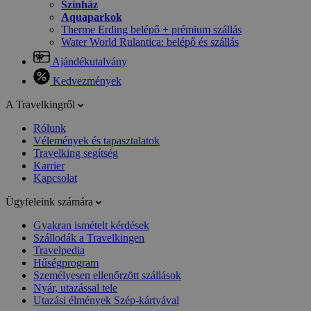
Színház
Aquaparkok
Therme Erding belépő + prémium szállás
Water World Rulantica: belépő és szállás
Ajándékutalvány
Kedvezmények
A Travelkingről
Rólunk
Vélemények és tapasztalatok
Travelking segítség
Karrier
Kapcsolat
Ügyfeleink számára
Gyakran ismételt kérdések
Szállodák a Travelkingen
Travelpedia
Hűségprogram
Személyesen ellenőrzött szállások
Nyár, utazással tele
Utazási élmények Szép-kártyával