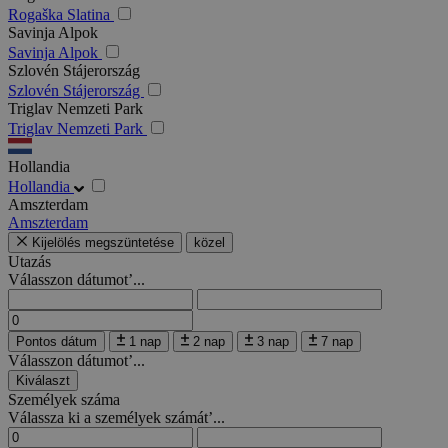
Rogaška Slatina
Savinja Alpok
Savinja Alpok
Szlovén Stájerország
Szlovén Stájerország
Triglav Nemzeti Park
Triglav Nemzeti Park
Hollandia
Hollandia
Amszterdam
Amszterdam
Kijelölés megszüntetése
közel
Utazás
Válasszon dátumot’...
Pontos dátum
1 nap
2 nap
3 nap
7 nap
Válasszon dátumot’...
Kiválaszt
Személyek száma
Válassza ki a személyek számát’...