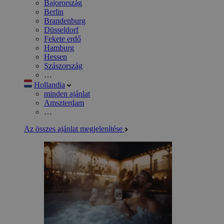
Bajorország
Berlin
Brandenburg
Düsseldorf
Fekete erdő
Hamburg
Hessen
Szászország
…
Hollandia
minden ajánlat
Amszterdam
…
Az összes ajánlat megjelenítése