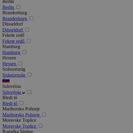
Berlin
Berlin
Brandenburg
Brandenburg
Düsseldorf
Düsseldorf
Fekete erdő
Fekete erdő
Hamburg
Hamburg
Hessen
Hessen
Szászország
Szászország
Szlovénia
Szlovénia
Bledi tó
Bledi tó
Mariborsko Pohorje
Mariborsko Pohorje
Moravske Toplice
Moravske Toplice
Rogaška Slatina