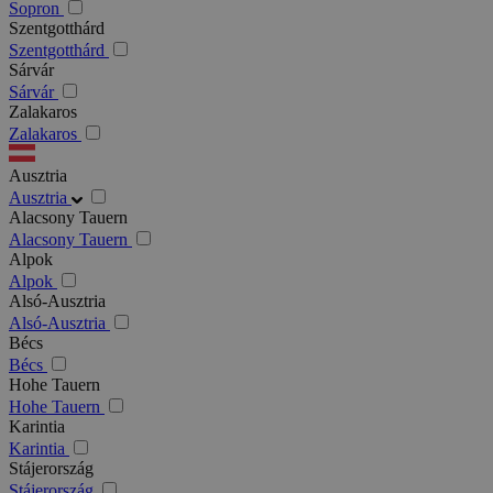
Sopron
Szentgotthárd
Szentgotthárd
Sárvár
Sárvár
Zalakaros
Zalakaros
Ausztria
Ausztria
Alacsony Tauern
Alacsony Tauern
Alpok
Alpok
Alsó-Ausztria
Alsó-Ausztria
Bécs
Bécs
Hohe Tauern
Hohe Tauern
Karintia
Karintia
Stájerország
Stájerország