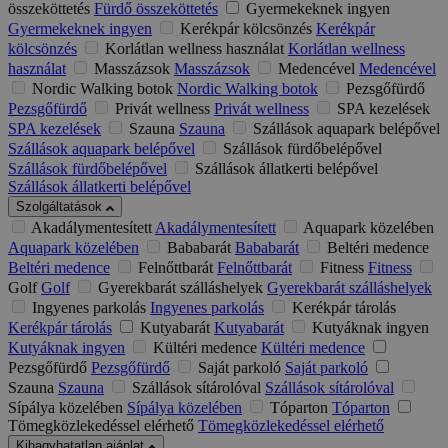
összeköttetés
Fürdő összeköttetés
Gyermekeknek ingyen
Gyermekeknek ingyen
Kerékpár kölcsönzés
Kerékpár
kölcsönzés
Korlátlan wellness használat
Korlátlan wellness
használat
Masszázsok
Masszázsok
Medencével
Medencével
Nordic Walking botok
Nordic Walking botok
Pezsgőfürdő
Pezsgőfürdő
Privát wellness
Privát wellness
SPA kezelések
SPA kezelések
Szauna
Szauna
Szállások aquapark belépővel
Szállások aquapark belépővel
Szállások fürdőbelépővel
Szállások fürdőbelépővel
Szállások állatkerti belépővel
Szállások állatkerti belépővel
Szolgáltatások
Akadálymentesített
Akadálymentesített
Aquapark közelében
Aquapark közelében
Bababarát
Bababarát
Beltéri medence
Beltéri medence
Felnőttbarát
Felnőttbarát
Fitness
Fitness
Golf
Golf
Gyerekbarát szálláshelyek
Gyerekbarát szálláshelyek
Ingyenes parkolás
Ingyenes parkolás
Kerékpár tárolás
Kerékpár tárolás
Kutyabarát
Kutyabarát
Kutyáknak ingyen
Kutyáknak ingyen
Kültéri medence
Kültéri medence
Pezsgőfürdő
Pezsgőfürdő
Saját parkoló
Saját parkoló
Szauna
Szauna
Szállások sítárolóval
Szállások sítárolóval
Sípálya közelében
Sípálya közelében
Tóparton
Tóparton
Tömegközlekedéssel elérhető
Tömegközlekedéssel elérhető
Kihagyhatatlan ajánlat