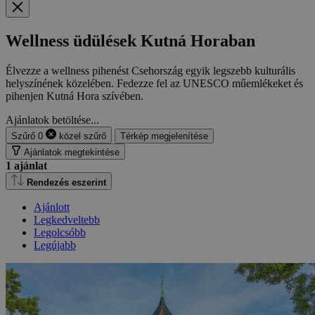
Wellness üdülések Kutná Horaban
Élvezze a wellness pihenést Csehország egyik legszebb kulturális
helyszínének közelében. Fedezze fel az UNESCO műemlékeket és
pihenjen Kutná Hora szívében.
Ajánlatok betöltése...
Szűrő
0
közel
szűrő
Térkép megjelenítése
Ajánlatok megtekintése
1
ajánlat
Rendezés eszerint
Ajánlott
Legkedveltebb
Legolcsóbb
Legújabb