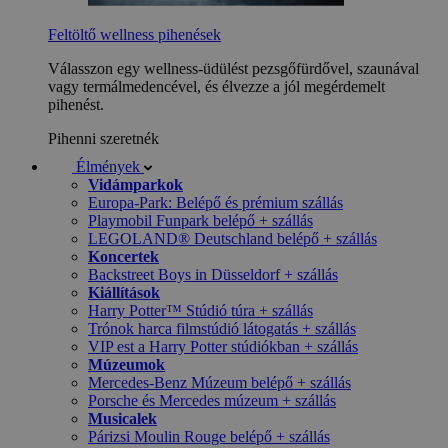
Feltöltő wellness pihenések
Válasszon egy wellness-üdülést pezsgőfürdővel, szaunával
vagy termálmedencével, és élvezze a jól megérdemelt
pihenést.
Pihenni szeretnék
Élmények
Vidámparkok
Europa-Park: Belépő és prémium szállás
Playmobil Funpark belépő + szállás
LEGOLAND® Deutschland belépő + szállás
Koncertek
Backstreet Boys in Düsseldorf + szállás
Kiállítások
Harry Potter™ Stúdió túra + szállás
Trónok harca filmstúdió látogatás + szállás
VIP est a Harry Potter stúdiókban + szállás
Múzeumok
Mercedes-Benz Múzeum belépő + szállás
Porsche és Mercedes múzeum + szállás
Musicalek
Párizsi Moulin Rouge belépő + szállás