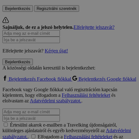
Bejelentkezés
Regisztrálni szeretnék
Sajnáljuk, de ez a jelszó helytelen.
Elfelejtette jelszavát?
Elfelejtette jelszavát?
Kérjen újat!
Bejelentkezés
A közösségi oldalán keresztül is bejelentkezhet:
Bejelentkezés Facebook fiókkal
Bejelentkezés Google fiókkal
Facebook vagy Google fiókkal való regisztrációm kapcsán
kijelentem, hogy elfogadom a
Felhasználási feltételeket
és
elolvastam az
Adatvédelmi szabályzatot.
.
Értesülni akarok e-mailben a Travelking újdonságairól,
különleges ajánlatairól és egyéb kedvezményeiről az
Adatvédelmi
szabályzatot.
.
Elfogadom a
Felhasználási feltételeket
és az