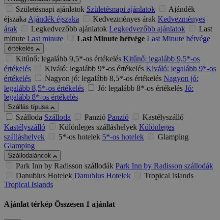
Születésnapi ajánlatok
Születésnapi ajánlatok
Ajándék
éjszaka
Ajándék éjszaka
Kedvezményes árak
Kedvezményes
árak
Legkedvezőbb ajánlatok
Legkedvezőbb ajánlatok
Last
minute
Last minute
Last Minute hétvége
Last Minute hétvége
értékelés
Kitűnő: legalább 9,5*-os értékelés
Kitűnő: legalább 9,5*-os
értékelés
Kiváló: legalább 9*-os értékelés
Kiváló: legalább 9*-os
értékelés
Nagyon jó: legalább 8,5*-os értékelés
Nagyon jó:
legalább 8,5*-os értékelés
Jó: legalább 8*-os értékelés
Jó:
legalább 8*-os értékelés
Szállás típusa
Szálloda
Szálloda
Panzió
Panzió
Kastélyszálló
Kastélyszálló
Különleges szálláshelyek
Különleges
szálláshelyek
5*-os hotelek
5*-os hotelek
Glamping
Glamping
Szállodaláncok
Park Inn by Radisson szállodák
Park Inn by Radisson szállodák
Danubius Hotelek
Danubius Hotelek
Tropical Islands
Tropical Islands
Ajánlat térkép
Összesen
1
ajánlat