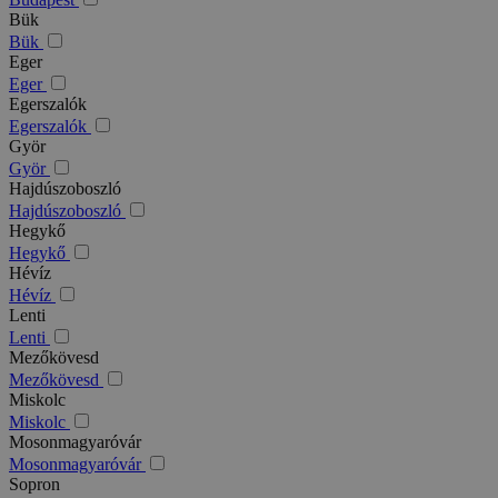
Bük
Bük
Eger
Eger
Egerszalók
Egerszalók
Györ
Györ
Hajdúszoboszló
Hajdúszoboszló
Hegykő
Hegykő
Hévíz
Hévíz
Lenti
Lenti
Mezőkövesd
Mezőkövesd
Miskolc
Miskolc
Mosonmagyaróvár
Mosonmagyaróvár
Sopron