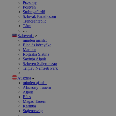
Pozsony
Pöstyén
Stubnyafürdő
Szlovák Paradicsom
Trencsénteplic
Tátra
…
Szlovénia
minden ajánlat
Bled és környéke
Maribor
Rogaška Slatina
Savinja Alpok
Szlovén Stájerország
Triglav Nemzeti Park
…
Ausztria
minden ajánlat
Alacsony-Tauern
Alpok
Bécs
Magas-Tauern
Karintia
Stájerország
…