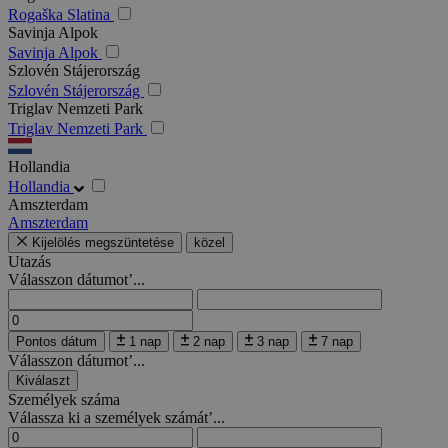
Rogaška Slatina
Savinja Alpok
Savinja Alpok
Szlovén Stájerország
Szlovén Stájerország
Triglav Nemzeti Park
Triglav Nemzeti Park
Hollandia
Hollandia
Amszterdam
Amszterdam
Kijelölés megszüntetése
közel
Utazás
Válasszon dátumot’...
Pontos dátum
1 nap
2 nap
3 nap
7 nap
Válasszon dátumot’...
Kiválaszt
Személyek száma
Válassza ki a személyek számát’...