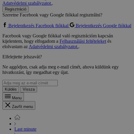
Adatvédelmi szabályzatot.
.
Regisztráció
Szeretne Facebook vagy Google fiókkal regisztrálni?
Bejelentkezés Facebook fiókkal
Bejelentkezés Google fiókkal
Facebook vagy Google fiókkal való regisztrációm kapcsán
kijelentem, hogy elfogadom a
Felhasználási feltételeket
és
elolvastam az
Adatvédelmi szabályzatot.
.
Elfelejtette jelszavát?
Ne aggódjon, csak adja meg e-mail címét, ahova küldünk egy
hivatkozást, így megadhat egy újat.
Küldés
Vissza
Menu
Zavřít menu
Last minute