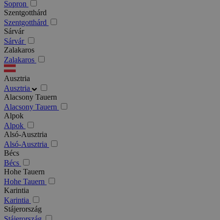
Sopron
Szentgotthárd
Szentgotthárd
Sárvár
Sárvár
Zalakaros
Zalakaros
Ausztria
Ausztria
Alacsony Tauern
Alacsony Tauern
Alpok
Alpok
Alsó-Ausztria
Alsó-Ausztria
Bécs
Bécs
Hohe Tauern
Hohe Tauern
Karintia
Karintia
Stájerország
Stájerország