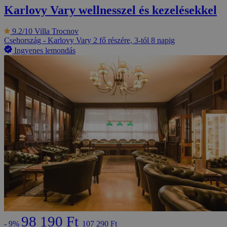
Karlovy Vary wellnesszel és kezelésekkel
9.2/10
Villa Trocnov
Csehország - Karlovy Vary
2 fő részére, 3-tól 8 napig
Ingyenes lemondás
98 190 Ft
- 9%
107 290 Ft