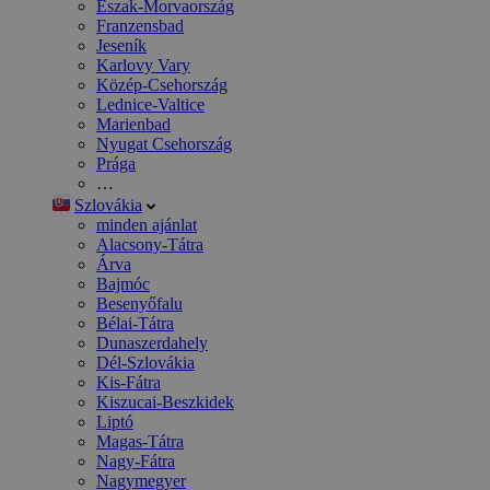
Észak-Morvaország
Franzensbad
Jeseník
Karlovy Vary
Közép-Csehország
Lednice-Valtice
Marienbad
Nyugat Csehország
Prága
…
Szlovákia
minden ajánlat
Alacsony-Tátra
Árva
Bajmóc
Besenyőfalu
Bélai-Tátra
Dunaszerdahely
Dél-Szlovákia
Kis-Fátra
Kiszucai-Beszkidek
Liptó
Magas-Tátra
Nagy-Fátra
Nagymegyer