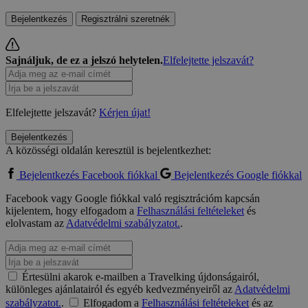
Bejelentkezés
Regisztrálni szeretnék
Sajnáljuk, de ez a jelszó helytelen.
Elfelejtette jelszavát?
Elfelejtette jelszavát?
Kérjen újat!
Bejelentkezés
A közösségi oldalán keresztül is bejelentkezhet:
Bejelentkezés Facebook fiókkal
Bejelentkezés Google fiókkal
Facebook vagy Google fiókkal való regisztrációm kapcsán
kijelentem, hogy elfogadom a
Felhasználási feltételeket
és
elolvastam az
Adatvédelmi szabályzatot.
.
Értesülni akarok e-mailben a Travelking újdonságairól,
különleges ajánlatairól és egyéb kedvezményeiről az
Adatvédelmi
szabályzatot.
.
Elfogadom a
Felhasználási feltételeket
és az