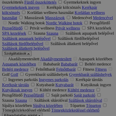
összeköttetés
Fürdő összeköttetés
Gyermekeknek ingyen
Gyermekeknek ingyen
Kerékpár kölcsönzés
Kerékpár
kölcsönzés
Korlátlan wellness használat
Korlátlan wellness
használat
Masszázsok
Masszázsok
Medencével
Medencével
Nordic Walking botok
Nordic Walking botok
Pezsgőfürdő
Pezsgőfürdő
Privát wellness
Privát wellness
SPA kezelések
SPA kezelések
Szauna
Szauna
Szállások aquapark belépővel
Szállások aquapark belépővel
Szállások fürdőbelépővel
Szállások fürdőbelépővel
Szállások állatkerti belépővel
Szállások állatkerti belépővel
Szolgáltatások
Akadálymentesített
Akadálymentesített
Aquapark közelében
Aquapark közelében
Bababarát
Bababarát
Beltéri medence
Beltéri medence
Felnőttbarát
Felnőttbarát
Fitness
Fitness
Golf
Golf
Gyerekbarát szálláshelyek
Gyerekbarát szálláshelyek
Ingyenes parkolás
Ingyenes parkolás
Kerékpár tárolás
Kerékpár tárolás
Kutyabarát
Kutyabarát
Kutyáknak ingyen
Kutyáknak ingyen
Kültéri medence
Kültéri medence
Pezsgőfürdő
Pezsgőfürdő
Saját parkoló
Saját parkoló
Szauna
Szauna
Szállások sítárolóval
Szállások sítárolóval
Sípálya közelében
Sípálya közelében
Tóparton
Tóparton
Tömegközlekedéssel elérhető
Tömegközlekedéssel elérhető
Kihagyhatatlan ajánlat