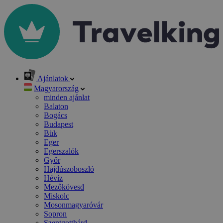
Ajánlatok
Magyarország
minden ajánlat
Balaton
Bogács
Budapest
Bük
Eger
Egerszalók
Győr
Hajdúszoboszló
Hévíz
Mezőkövesd
Miskolc
Mosonmagyaróvár
Sopron
Szentgotthárd