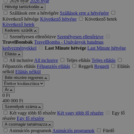
2026 nyár
2026 nyár
Hétvégi tartózkodás
Szállások erre a hétvégére
Szállások erre a hétvégére
Következő hétvége
Következő hétvége
Következő hetek
Következő hetek
Kedvenc szűrők
Személyesen ellenőrizve
Személyesen ellenőrizve
TravelBombák
TravelBomba - Utalványok hatalmas
kedvezményekkel
Last Minute hétvége
Last Minute hétvége
Ellátás
All inclusive
All inclusive
Teljes ellátás
Teljes ellátás
Félpanziós ellátás
Félpanziós ellátás
Reggeli
Reggeli
Ellátás
nélkül
Ellátás nélkül
Bébi részére ingyenes
Ár
0
Ft
400 000
Ft
Személyek száma
Két vagy több fő részére
Két vagy több fő részére
Egy fő
részére
Egy fő részére
A csomagár tartalmazza
Animációs programok
Animációs programok
Fürdő