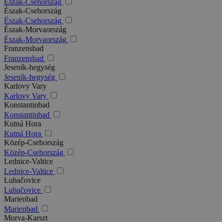
Észak-Csehország
Észak-Csehország
Észak-Csehország
Észak-Morvaország
Észak-Morvaország
Franzensbad
Franzensbad
Jeseník-hegység
Jeseník-hegység
Karlovy Vary
Karlovy Vary
Konstantinbad
Konstantinbad
Kutná Hora
Kutná Hora
Közép-Csehország
Közép-Csehország
Lednice-Valtice
Lednice-Valtice
Luhačovice
Luhačovice
Marienbad
Marienbad
Morva-Karszt