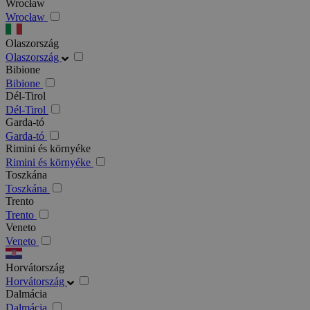
Wrocław
Wrocław
Olaszország
Olaszország
Bibione
Bibione
Dél-Tirol
Dél-Tirol
Garda-tó
Garda-tó
Rimini és környéke
Rimini és környéke
Toszkána
Toszkána
Trento
Trento
Veneto
Veneto
Horvátország
Horvátország
Dalmácia
Dalmácia