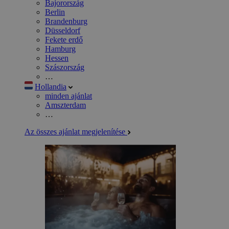
Bajorország
Berlin
Brandenburg
Düsseldorf
Fekete erdő
Hamburg
Hessen
Szászország
…
Hollandia
minden ajánlat
Amszterdam
…
Az összes ajánlat megjelenítése