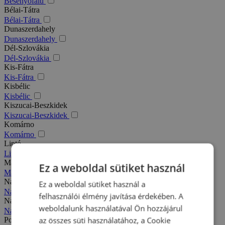
Besenyőfalu
Bélai-Tátra
Bélai-Tátra
Dunaszerdahely
Dunaszerdahely
Dél-Szlovákia
Dél-Szlovákia
Kis-Fátra
Kis-Fátra
Kisbélic
Kisbélic
Kiszucai-Beszkidek
Kiszucai-Beszkidek
Komárno
Komárno
Liptó
Liptó
Magas-Tátra
Ez a weboldal sütiket használ
Magas-Tátra
Nagy-Fátra
Ez a weboldal sütiket használ a
Nagy-Fátra
felhasználói élmény javítása érdekében. A
Nagymegyer
weboldalunk használatával Ön hozzájárul
Nagymegyer
az összes süti használatához, a Cookie
Podhajska