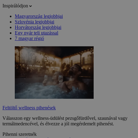
Inspirálódjon
Magyarország legjobbjai
Szlovénia legjobbjai
Horvátország legjobbjai
Egy nyár teli utazással
7 magyar régió
Feltöltő wellness pihenések
Válasszon egy wellness-üdülést pezsgőfürdővel, szaunával vagy
termálmedencével, és élvezze a jól megérdemelt pihenést.
Pihenni szeretnék