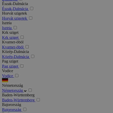
Észak-Dalmácia
Észak-Dalmácia
Horvát szigetek
Horvát szigetek
Isztria
Isztria
Krk sziget
Krk sziget
Kvarner-öböl
Kvarner-öböl
Közép-Dalmácia
Közép-Dalmácia
Pag sziget
Pag sziget
Vodice
Vodice
Németország
Németország
Baden-Württemberg
Baden-Württemberg
Bajorország
Bajorország