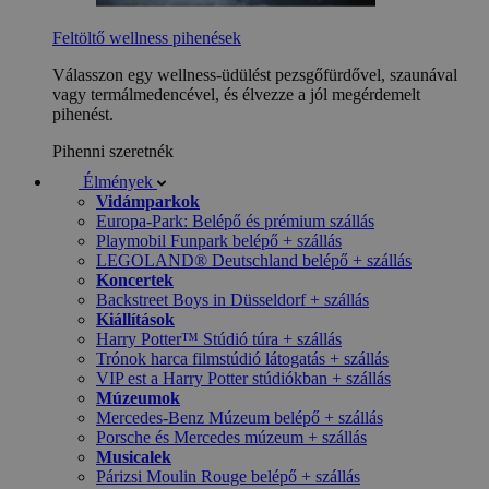
Feltöltő wellness pihenések
Válasszon egy wellness-üdülést pezsgőfürdővel, szaunával
vagy termálmedencével, és élvezze a jól megérdemelt
pihenést.
Pihenni szeretnék
Élmények
Vidámparkok
Europa-Park: Belépő és prémium szállás
Playmobil Funpark belépő + szállás
LEGOLAND® Deutschland belépő + szállás
Koncertek
Backstreet Boys in Düsseldorf + szállás
Kiállítások
Harry Potter™ Stúdió túra + szállás
Trónok harca filmstúdió látogatás + szállás
VIP est a Harry Potter stúdiókban + szállás
Múzeumok
Mercedes-Benz Múzeum belépő + szállás
Porsche és Mercedes múzeum + szállás
Musicalek
Párizsi Moulin Rouge belépő + szállás