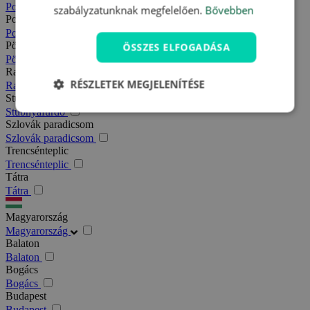
Podhajska
szabályzatunknak megfelelően.
Bővebben
Pozsony
Pozsony
Pöstyén
ÖSSZES ELFOGADÁSA
Pöstyén
Rajecfürdő
RÉSZLETEK MEGJELENÍTÉSE
Rajecfürdő
Stubnyafürdő
Stubnyafürdő
Szlovák paradicsom
Szlovák paradicsom
Trencsénteplic
Trencsénteplic
Tátra
Tátra
Magyarország
Magyarország
Balaton
Balaton
Bogács
Bogács
Budapest
Budapest