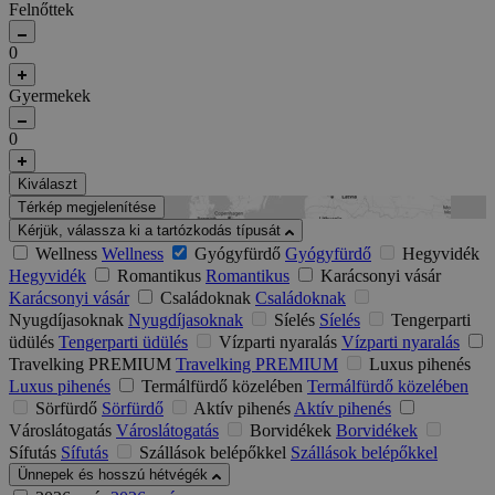
Felnőttek
0
Gyermekek
0
Kiválaszt
Térkép megjelenítése
Kérjük, válassza ki a tartózkodás típusát
Wellness
Wellness
Gyógyfürdő
Gyógyfürdő
Hegyvidék
Hegyvidék
Romantikus
Romantikus
Karácsonyi vásár
Karácsonyi vásár
Családoknak
Családoknak
Nyugdíjasoknak
Nyugdíjasoknak
Síelés
Síelés
Tengerparti
üdülés
Tengerparti üdülés
Vízparti nyaralás
Vízparti nyaralás
Travelking PREMIUM
Travelking PREMIUM
Luxus pihenés
Luxus pihenés
Termálfürdő közelében
Termálfürdő közelében
Sörfürdő
Sörfürdő
Aktív pihenés
Aktív pihenés
Városlátogatás
Városlátogatás
Borvidékek
Borvidékek
Sífutás
Sífutás
Szállások belépőkkel
Szállások belépőkkel
Ünnepek és hosszú hétvégék