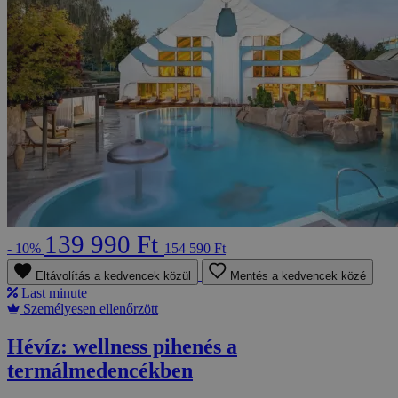
139 990 Ft
- 10%
154 590 Ft
Eltávolítás a kedvencek közül
Mentés a kedvencek közé
Last minute
Személyesen ellenőrzött
Hévíz: wellness pihenés a
termálmedencékben