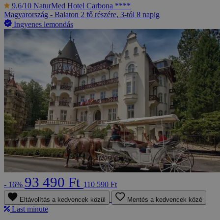
9.6/10
NaturMed Hotel Carbona ****
Magyarország - Balaton
2 fő részére, 3-tól 8 napig
Ingyenes lemondás
93 490 Ft
- 16%
110 590 Ft
Eltávolítás a kedvencek közül
Mentés a kedvencek közé
Last minute