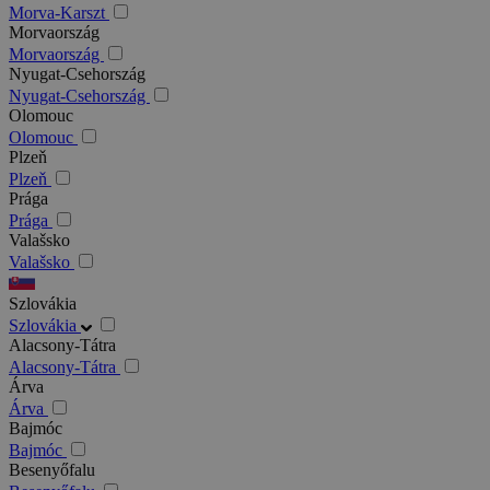
Morva-Karszt
Morvaország
Morvaország
Nyugat-Csehország
Nyugat-Csehország
Olomouc
Olomouc
Plzeň
Plzeň
Prága
Prága
Valašsko
Valašsko
Szlovákia
Szlovákia
Alacsony-Tátra
Alacsony-Tátra
Árva
Árva
Bajmóc
Bajmóc
Besenyőfalu