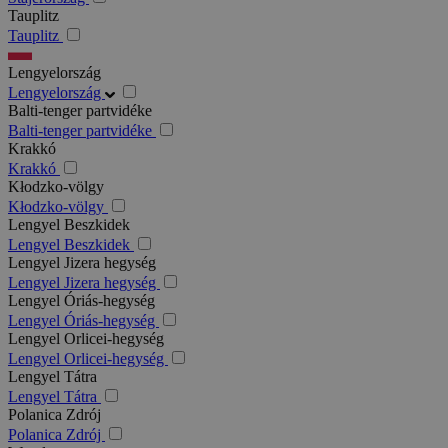
Tauplitz
Tauplitz
Lengyelország
Lengyelország
Balti-tenger partvidéke
Balti-tenger partvidéke
Krakkó
Krakkó
Kłodzko-völgy
Kłodzko-völgy
Lengyel Beszkidek
Lengyel Beszkidek
Lengyel Jizera hegység
Lengyel Jizera hegység
Lengyel Óriás-hegység
Lengyel Óriás-hegység
Lengyel Orlicei-hegység
Lengyel Orlicei-hegység
Lengyel Tátra
Lengyel Tátra
Polanica Zdrój
Polanica Zdrój