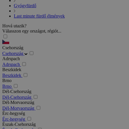
Gyógyfürdő
Last minute fürdő élmények
Hová utazik?
Válasszon egy országot, régiót...
Csehország
Csehország
Adrspach
Adrspach
Beszkidek
Beszkidek
Brno
Brno
Dél-Csehország
Dél-Csehország
Dél-Morvaország
Dél-Morvaország
Érc-hegység
Érc-hegység
Észak-Csehország