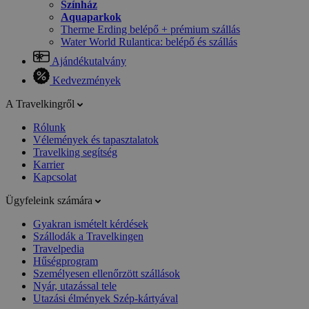
Színház
Aquaparkok
Therme Erding belépő + prémium szállás
Water World Rulantica: belépő és szállás
Ajándékutalvány
Kedvezmények
A Travelkingről
Rólunk
Vélemények és tapasztalatok
Travelking segítség
Karrier
Kapcsolat
Ügyfeleink számára
Gyakran ismételt kérdések
Szállodák a Travelkingen
Travelpedia
Hűségprogram
Személyesen ellenőrzött szállások
Nyár, utazással tele
Utazási élmények Szép-kártyával