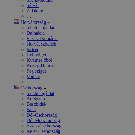
Sárvár
Zalakaros
…
Horvátország
minden ajánlat
Dalmácia
Észak-Dalmácia
Horvát szigetek
Isztria
Krk sziget
Kvarner-öböl
Közép-Dalmácia
Pag sziget
Vodice
…
Csehország
minden ajánlat
Adršpach
Beszkidek
Brno
Dél-Csehország
Dél-Morvaország
Észak-Csehország
Kelet-Csehország