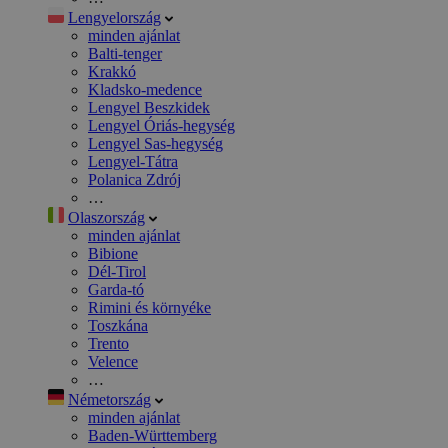
Lengyelország
minden ajánlat
Balti-tenger
Krakkó
Kladsko-medence
Lengyel Beszkidek
Lengyel Óriás-hegység
Lengyel Sas-hegység
Lengyel-Tátra
Polanica Zdrój
…
Olaszország
minden ajánlat
Bibione
Dél-Tirol
Garda-tó
Rimini és környéke
Toszkána
Trento
Velence
…
Németország
minden ajánlat
Baden-Württemberg