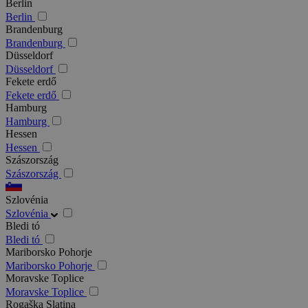
Berlin
Berlin
Brandenburg
Brandenburg
Düsseldorf
Düsseldorf
Fekete erdő
Fekete erdő
Hamburg
Hamburg
Hessen
Hessen
Szászország
Szászország
Szlovénia
Szlovénia
Bledi tó
Bledi tó
Mariborsko Pohorje
Mariborsko Pohorje
Moravske Toplice
Moravske Toplice
Rogaška Slatina