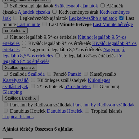
Születésnapi ajánlatok
Születésnapi ajánlatok
Ajándék
éjszaka
Ajándék éjszaka
Kedvezményes árak
Kedvezményes
árak
Legkedvezőbb ajánlatok
Legkedvezőbb ajánlatok
Last
minute
Last minute
Last Minute hétvége
Last Minute hétvége
értékelés
Kitűnő: legalább 9,5*-os értékelés
Kitűnő: legalább 9,5*-os
értékelés
Kiváló: legalább 9*-os értékelés
Kiváló: legalább 9*-os
értékelés
Nagyon jó: legalább 8,5*-os értékelés
Nagyon jó:
legalább 8,5*-os értékelés
Jó: legalább 8*-os értékelés
Jó:
legalább 8*-os értékelés
Szállás típusa
Szálloda
Szálloda
Panzió
Panzió
Kastélyszálló
Kastélyszálló
Különleges szálláshelyek
Különleges
szálláshelyek
5*-os hotelek
5*-os hotelek
Glamping
Glamping
Szállodaláncok
Park Inn by Radisson szállodák
Park Inn by Radisson szállodák
Danubius Hotelek
Danubius Hotelek
Tropical Islands
Tropical Islands
Ajánlat térkép
Összesen
6
ajánlat