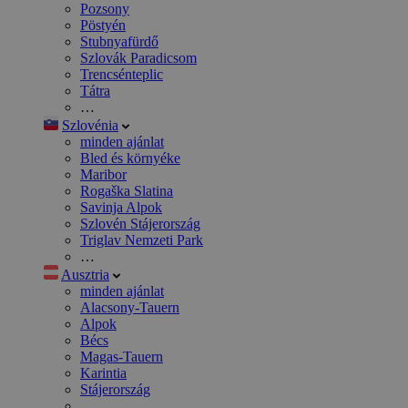
Pozsony
Pöstyén
Stubnyafürdő
Szlovák Paradicsom
Trencsénteplic
Tátra
…
Szlovénia
minden ajánlat
Bled és környéke
Maribor
Rogaška Slatina
Savinja Alpok
Szlovén Stájerország
Triglav Nemzeti Park
…
Ausztria
minden ajánlat
Alacsony-Tauern
Alpok
Bécs
Magas-Tauern
Karintia
Stájerország
…