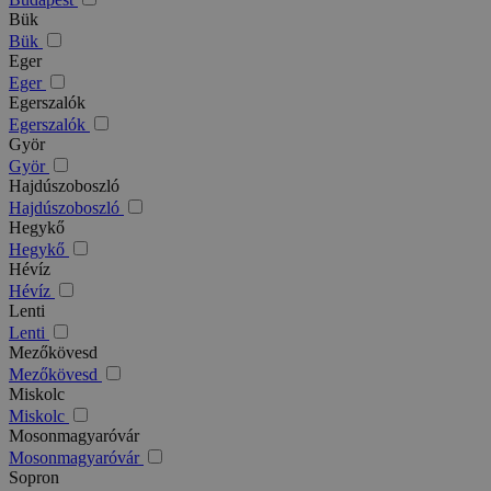
Bük
Bük
Eger
Eger
Egerszalók
Egerszalók
Györ
Györ
Hajdúszoboszló
Hajdúszoboszló
Hegykő
Hegykő
Hévíz
Hévíz
Lenti
Lenti
Mezőkövesd
Mezőkövesd
Miskolc
Miskolc
Mosonmagyaróvár
Mosonmagyaróvár
Sopron