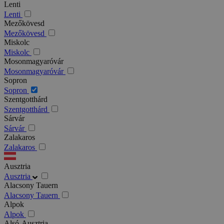
Lenti
Lenti
Mezőkövesd
Mezőkövesd
Miskolc
Miskolc
Mosonmagyaróvár
Mosonmagyaróvár
Sopron
Sopron
Szentgotthárd
Szentgotthárd
Sárvár
Sárvár
Zalakaros
Zalakaros
Ausztria
Ausztria
Alacsony Tauern
Alacsony Tauern
Alpok
Alpok
Alsó-Ausztria