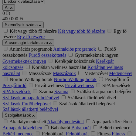
Ár
0
Ft
400 000
Ft
Személyek száma
Két vagy több fő részére
Két vagy több fő részére
Egy fő
részére
Egy fő részére
A csomagár tartalmazza
Animációs programok
Animációs programok
Fürdő
összeköttetés
Fürdő összeköttetés
Gyermekeknek ingyen
Gyermekeknek ingyen
Kerékpár kölcsönzés
Kerékpár
kölcsönzés
Korlátlan wellness használat
Korlátlan wellness
használat
Masszázsok
Masszázsok
Medencével
Medencével
Nordic Walking botok
Nordic Walking botok
Pezsgőfürdő
Pezsgőfürdő
Privát wellness
Privát wellness
SPA kezelések
SPA kezelések
Szauna
Szauna
Szállások aquapark belépővel
Szállások aquapark belépővel
Szállások fürdőbelépővel
Szállások fürdőbelépővel
Szállások állatkerti belépővel
Szállások állatkerti belépővel
Szolgáltatások
Akadálymentesített
Akadálymentesített
Aquapark közelében
Aquapark közelében
Bababarát
Bababarát
Beltéri medence
Beltéri medence
Felnőttbarát
Felnőttbarát
Fitness
Fitness