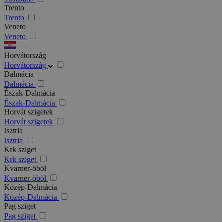
Trento
Trento
Veneto
Veneto
Horvátország
Horvátország
Dalmácia
Dalmácia
Észak-Dalmácia
Észak-Dalmácia
Horvát szigetek
Horvát szigetek
Isztria
Isztria
Krk sziget
Krk sziget
Kvarner-öböl
Kvarner-öböl
Közép-Dalmácia
Közép-Dalmácia
Pag sziget
Pag sziget