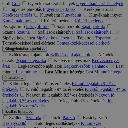
Golf
Golf
Gyerekbarát szálláshelyek
Gyerekbarát szálláshelyek
Ingyenes parkolás
Ingyenes parkolás
Kerékpár tárolás
Kerékpár tárolás
Kutyabarát
Kutyabarát
Kutyáknak ingyen
Kutyáknak ingyen
Kültéri medence
Kültéri medence
Pezsgőfürdő
Pezsgőfürdő
Saját parkoló
Saját parkoló
Szauna
Szauna
Szállások sítárolóval
Szállások sítárolóval
Sípálya közelében
Sípálya közelében
Tóparton
Tóparton
Tömegközlekedéssel elérhető
Tömegközlekedéssel elérhető
Kihagyhatatlan ajánlat
Születésnapi ajánlatok
Születésnapi ajánlatok
Ajándék
éjszaka
Ajándék éjszaka
Kedvezményes árak
Kedvezményes
árak
Legkedvezőbb ajánlatok
Legkedvezőbb ajánlatok
Last
minute
Last minute
Last Minute hétvége
Last Minute hétvége
értékelés
Kitűnő: legalább 9,5*-os értékelés
Kitűnő: legalább 9,5*-os
értékelés
Kiváló: legalább 9*-os értékelés
Kiváló: legalább 9*-os
értékelés
Nagyon jó: legalább 8,5*-os értékelés
Nagyon jó:
legalább 8,5*-os értékelés
Jó: legalább 8*-os értékelés
Jó:
legalább 8*-os értékelés
Szállás típusa
Szálloda
Szálloda
Panzió
Panzió
Kastélyszálló
Kastélyszálló
Különleges szálláshelyek
Különleges