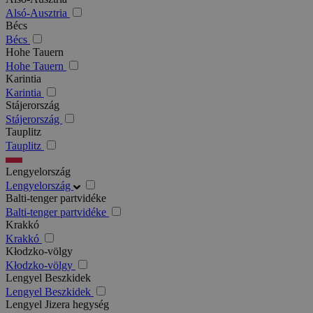
Alsó-Ausztria
Bécs
Bécs
Hohe Tauern
Hohe Tauern
Karintia
Karintia
Stájerország
Stájerország
Tauplitz
Tauplitz
Lengyelország
Lengyelország
Balti-tenger partvidéke
Balti-tenger partvidéke
Krakkó
Krakkó
Kłodzko-völgy
Kłodzko-völgy
Lengyel Beszkidek
Lengyel Beszkidek
Lengyel Jizera hegység