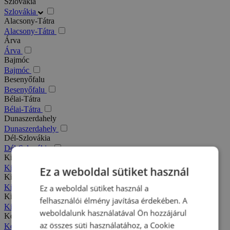
Szlovákia
Szlovákia
Alacsony-Tátra
Alacsony-Tátra
Árva
Árva
Bajmóc
Bajmóc
Besenyőfalu
Besenyőfalu
Bélai-Tátra
Bélai-Tátra
Dunaszerdahely
Dunaszerdahely
Dél-Szlovákia
Dél-Szlovákia
Kis-Fátra
Kis-Fátra
Ez a weboldal sütiket használ
Kisbélic
Kisbélic
Ez a weboldal sütiket használ a
Kiszucai-Beszkidek
felhasználói élmény javítása érdekében. A
Kiszucai-Beszkidek
weboldalunk használatával Ön hozzájárul
Komárno
az összes süti használatához, a Cookie
Komárno