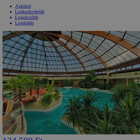
Ajánlott
Legkedveltebb
Legolcsóbb
Legújabb