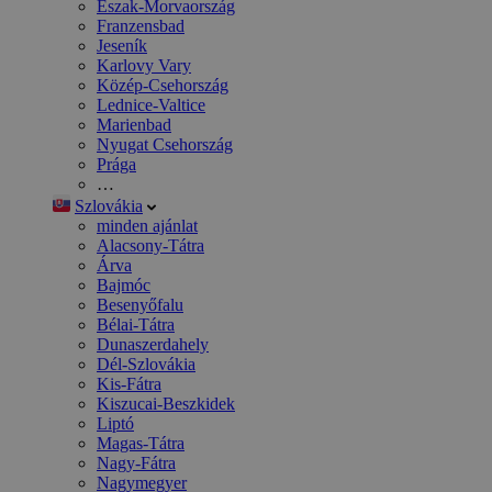
Észak-Morvaország
Franzensbad
Jeseník
Karlovy Vary
Közép-Csehország
Lednice-Valtice
Marienbad
Nyugat Csehország
Prága
…
Szlovákia
minden ajánlat
Alacsony-Tátra
Árva
Bajmóc
Besenyőfalu
Bélai-Tátra
Dunaszerdahely
Dél-Szlovákia
Kis-Fátra
Kiszucai-Beszkidek
Liptó
Magas-Tátra
Nagy-Fátra
Nagymegyer