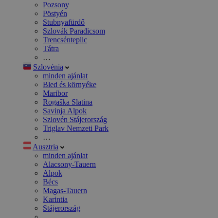
Pozsony
Pöstyén
Stubnyafürdő
Szlovák Paradicsom
Trencsénteplic
Tátra
…
Szlovénia
minden ajánlat
Bled és környéke
Maribor
Rogaška Slatina
Savinja Alpok
Szlovén Stájerország
Triglav Nemzeti Park
…
Ausztria
minden ajánlat
Alacsony-Tauern
Alpok
Bécs
Magas-Tauern
Karintia
Stájerország
…