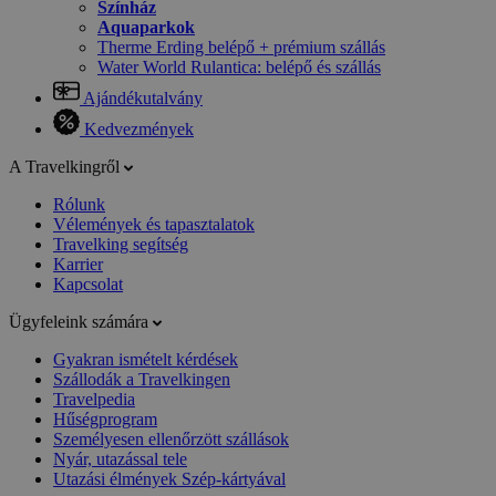
Színház
Aquaparkok
Therme Erding belépő + prémium szállás
Water World Rulantica: belépő és szállás
Ajándékutalvány
Kedvezmények
A Travelkingről
Rólunk
Vélemények és tapasztalatok
Travelking segítség
Karrier
Kapcsolat
Ügyfeleink számára
Gyakran ismételt kérdések
Szállodák a Travelkingen
Travelpedia
Hűségprogram
Személyesen ellenőrzött szállások
Nyár, utazással tele
Utazási élmények Szép-kártyával