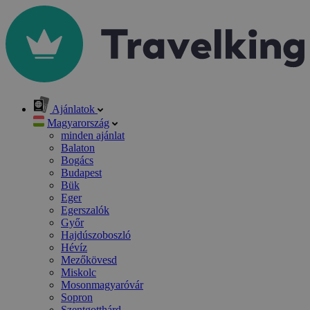
Ajánlatok
Magyarország
minden ajánlat
Balaton
Bogács
Budapest
Bük
Eger
Egerszalók
Győr
Hajdúszoboszló
Hévíz
Mezőkövesd
Miskolc
Mosonmagyaróvár
Sopron
Szentgotthárd