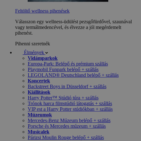
Feltöltő wellness pihenések
Válasszon egy wellness-üdülést pezsgőfürdővel, szaunával
vagy termálmedencével, és élvezze a jól megérdemelt
pihenést.
Pihenni szeretnék
Élmények
Vidámparkok
Europa-Park: Belépő és prémium szállás
Playmobil Funpark belépő + szállás
LEGOLAND® Deutschland belépő + szállás
Koncertek
Backstreet Boys in Düsseldorf + szállás
Kiállítások
Harry Potter™ Stúdió túra + szállás
Trónok harca filmstúdió látogatás + szállás
VIP est a Harry Potter stúdiókban + szállás
Múzeumok
Mercedes-Benz Múzeum belépő + szállás
Porsche és Mercedes múzeum + szállás
Musicalek
Párizsi Moulin Rouge belépő + szállás