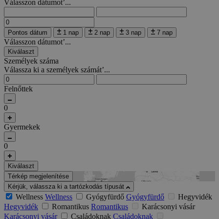
Válasszon dátumot’...
Pontos dátum
1 nap
2 nap
3 nap
7 nap
Válasszon dátumot’...
Kiválaszt
Személyek száma
Válassza ki a személyek számát’...
Felnőttek
0
Gyermekek
0
Kiválaszt
Térkép megjelenítése
Kérjük, válassza ki a tartózkodás típusát
Wellness
Wellness
Gyógyfürdő
Gyógyfürdő
Hegyvidék
Hegyvidék
Romantikus
Romantikus
Karácsonyi vásár
Karácsonyi vásár
Családoknak
Családoknak