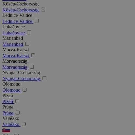
Közép-Csehország
Közép-Csehország
Lednice-Valtice
Lednice-Valtice
Luhačovice
Luhačovice
Marienbad
Marienbad
Morva-Karszt
Morva-Karszt
Morvaország
Morvaország
Nyugat-Csehország
Nyugat-Csehország
Olomouc
Olomouc
Plzeň
Plzeň
Prága
Prága
Valašsko
Valašsko