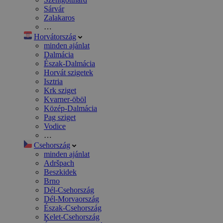
Sárvár
Zalakaros
…
Horvátország
minden ajánlat
Dalmácia
Észak-Dalmácia
Horvát szigetek
Isztria
Krk sziget
Kvarner-öböl
Közép-Dalmácia
Pag sziget
Vodice
…
Csehország
minden ajánlat
Adršpach
Beszkidek
Brno
Dél-Csehország
Dél-Morvaország
Észak-Csehország
Kelet-Csehország