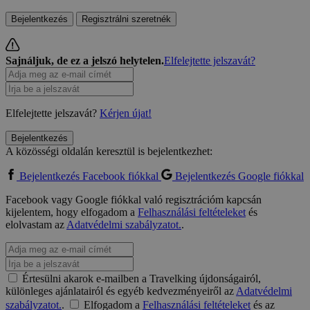
Bejelentkezés
Regisztrálni szeretnék
Sajnáljuk, de ez a jelszó helytelen.
Elfelejtette jelszavát?
Elfelejtette jelszavát?
Kérjen újat!
Bejelentkezés
A közösségi oldalán keresztül is bejelentkezhet:
Bejelentkezés Facebook fiókkal
Bejelentkezés Google fiókkal
Facebook vagy Google fiókkal való regisztrációm kapcsán
kijelentem, hogy elfogadom a
Felhasználási feltételeket
és
elolvastam az
Adatvédelmi szabályzatot.
.
Értesülni akarok e-mailben a Travelking újdonságairól,
különleges ajánlatairól és egyéb kedvezményeiről az
Adatvédelmi
szabályzatot.
.
Elfogadom a
Felhasználási feltételeket
és az