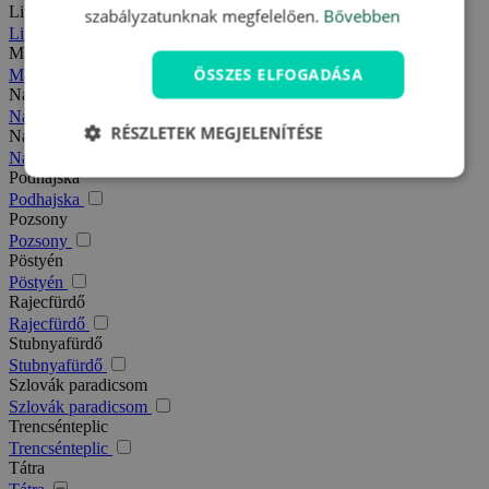
Liptó
szabályzatunknak megfelelően.
Bővebben
Liptó
Magas-Tátra
ÖSSZES ELFOGADÁSA
Magas-Tátra
Nagy-Fátra
Nagy-Fátra
RÉSZLETEK MEGJELENÍTÉSE
Nagymegyer
Nagymegyer
Podhajska
Podhajska
Pozsony
Pozsony
Pöstyén
Pöstyén
Rajecfürdő
Rajecfürdő
Stubnyafürdő
Stubnyafürdő
Szlovák paradicsom
Szlovák paradicsom
Trencsénteplic
Trencsénteplic
Tátra