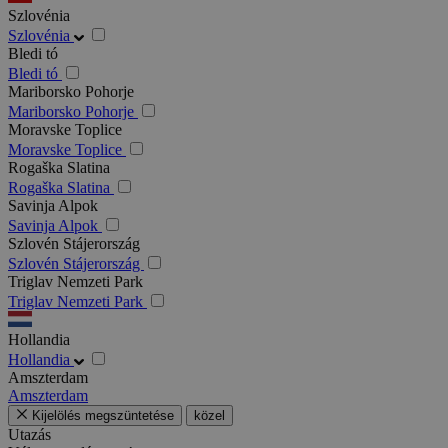
Szlovénia
Szlovénia
Bledi tó
Bledi tó
Mariborsko Pohorje
Mariborsko Pohorje
Moravske Toplice
Moravske Toplice
Rogaška Slatina
Rogaška Slatina
Savinja Alpok
Savinja Alpok
Szlovén Stájerország
Szlovén Stájerország
Triglav Nemzeti Park
Triglav Nemzeti Park
Hollandia
Hollandia
Amszterdam
Amszterdam
Kijelölés megszüntetése
közel
Utazás