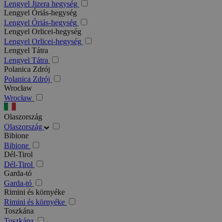
Lengyel Jizera hegység
Lengyel Óriás-hegység
Lengyel Óriás-hegység
Lengyel Orlicei-hegység
Lengyel Orlicei-hegység
Lengyel Tátra
Lengyel Tátra
Polanica Zdrój
Polanica Zdrój
Wrocław
Wrocław
Olaszország
Olaszország
Bibione
Bibione
Dél-Tirol
Dél-Tirol
Garda-tó
Garda-tó
Rimini és környéke
Rimini és környéke
Toszkána
Toszkána