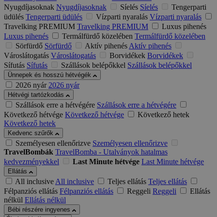
Nyugdíjasoknak
Nyugdíjasoknak
Síelés
Síelés
Tengerparti
üdülés
Tengerparti üdülés
Vízparti nyaralás
Vízparti nyaralás
Travelking PREMIUM
Travelking PREMIUM
Luxus pihenés
Luxus pihenés
Termálfürdő közelében
Termálfürdő közelében
Sörfürdő
Sörfürdő
Aktív pihenés
Aktív pihenés
Városlátogatás
Városlátogatás
Borvidékek
Borvidékek
Sífutás
Sífutás
Szállások belépőkkel
Szállások belépőkkel
Ünnepek és hosszú hétvégék
2026 nyár
2026 nyár
Hétvégi tartózkodás
Szállások erre a hétvégére
Szállások erre a hétvégére
Következő hétvége
Következő hétvége
Következő hetek
Következő hetek
Kedvenc szűrők
Személyesen ellenőrizve
Személyesen ellenőrizve
TravelBombák
TravelBomba - Utalványok hatalmas
kedvezményekkel
Last Minute hétvége
Last Minute hétvége
Ellátás
All inclusive
All inclusive
Teljes ellátás
Teljes ellátás
Félpanziós ellátás
Félpanziós ellátás
Reggeli
Reggeli
Ellátás
nélkül
Ellátás nélkül
Bébi részére ingyenes