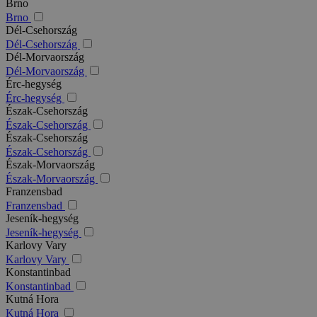
Brno
Brno
Dél-Csehország
Dél-Csehország
Dél-Morvaország
Dél-Morvaország
Érc-hegység
Érc-hegység
Észak-Csehország
Észak-Csehország
Észak-Csehország
Észak-Csehország
Észak-Morvaország
Észak-Morvaország
Franzensbad
Franzensbad
Jeseník-hegység
Jeseník-hegység
Karlovy Vary
Karlovy Vary
Konstantinbad
Konstantinbad
Kutná Hora
Kutná Hora