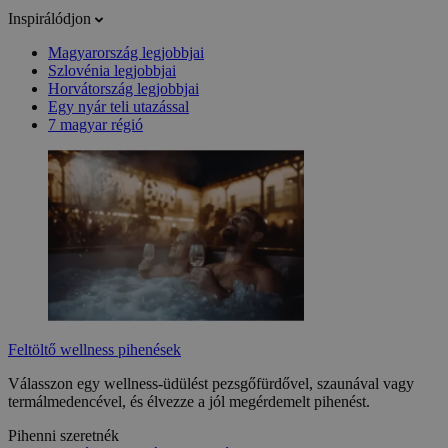
Inspirálódjon
Magyarország legjobbjai
Szlovénia legjobbjai
Horvátország legjobbjai
Egy nyár teli utazással
7 magyar régió
Feltöltő wellness pihenések
Válasszon egy wellness-üdülést pezsgőfürdővel, szaunával vagy
termálmedencével, és élvezze a jól megérdemelt pihenést.
Pihenni szeretnék