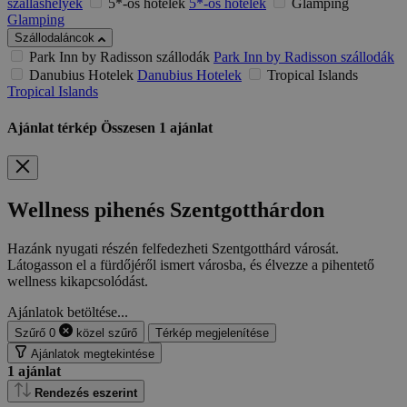
szálláshelyek
5*-os hotelek
5*-os hotelek
Glamping
Glamping
Szállodaláncok
Park Inn by Radisson szállodák
Park Inn by Radisson szállodák
Danubius Hotelek
Danubius Hotelek
Tropical Islands
Tropical Islands
Ajánlat térkép
Összesen
1
ajánlat
Wellness pihenés Szentgotthárdon
Hazánk nyugati részén felfedezheti Szentgotthárd városát.
Látogasson el a fürdőjéről ismert városba, és élvezze a pihentető
wellness kikapcsolódást.
Ajánlatok betöltése...
Szűrő
0
közel
szűrő
Térkép megjelenítése
Ajánlatok megtekintése
1
ajánlat
Rendezés eszerint