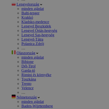
Lengyelország
minden ajánlat
Balti-tenger
Krakkó
Kladsko-medence
Lengyel Beszkidek
Lengyel Óriás-hegység
Lengyel Sas-hegység
Lengyel-Tátra
Polanica Zdrój
…
Olaszország
minden ajánlat
Bibione
Dél-Tirol
Garda-tó
Rimini és környéke
Toszkána
Trento
Velence
…
Németország
minden ajánlat
Baden-Württemberg