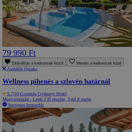
79 990 Ft
Eltávolítás a kedvencek közül
Mentés a kedvencek közé
Ajándék éjszaka
Wellness pihenés a szlovén határnál
9.7/10
Gosztola Gyöngye Hotel
Magyarország - Lenti
2 fő részére, 3-tól 8 napig
Ingyenes lemondás