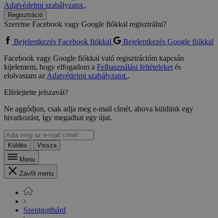
Adatvédelmi szabályzatot.
.
Regisztráció
Szeretne Facebook vagy Google fiókkal regisztrálni?
Bejelentkezés Facebook fiókkal
Bejelentkezés Google fiókkal
Facebook vagy Google fiókkal való regisztrációm kapcsán
kijelentem, hogy elfogadom a
Felhasználási feltételeket
és
elolvastam az
Adatvédelmi szabályzatot.
.
Elfelejtette jelszavát?
Ne aggódjon, csak adja meg e-mail címét, ahova küldünk egy
hivatkozást, így megadhat egy újat.
Küldés
Vissza
Menu
Zavřít menu
Szentgotthárd