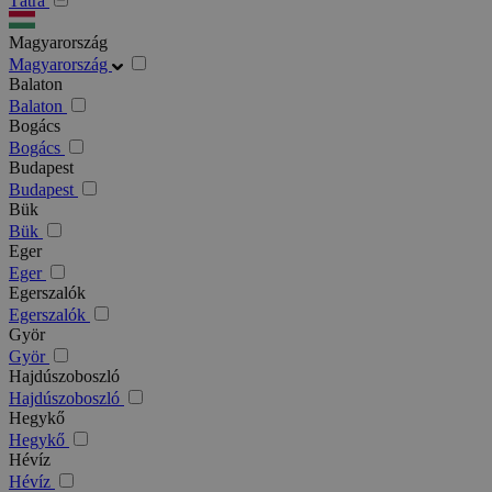
Tátra
Magyarország
Magyarország
Balaton
Balaton
Bogács
Bogács
Budapest
Budapest
Bük
Bük
Eger
Eger
Egerszalók
Egerszalók
Györ
Györ
Hajdúszoboszló
Hajdúszoboszló
Hegykő
Hegykő
Hévíz
Hévíz