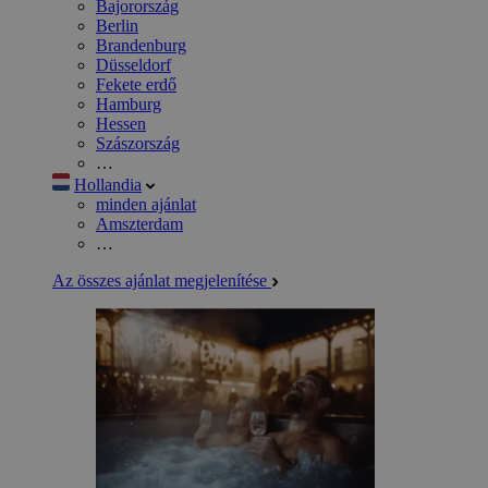
Bajorország
Berlin
Brandenburg
Düsseldorf
Fekete erdő
Hamburg
Hessen
Szászország
…
Hollandia
minden ajánlat
Amszterdam
…
Az összes ajánlat megjelenítése