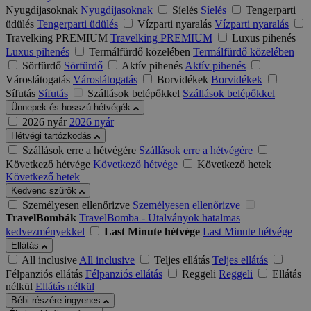
Nyugdíjasoknak
Nyugdíjasoknak
Síelés
Síelés
Tengerparti
üdülés
Tengerparti üdülés
Vízparti nyaralás
Vízparti nyaralás
Travelking PREMIUM
Travelking PREMIUM
Luxus pihenés
Luxus pihenés
Termálfürdő közelében
Termálfürdő közelében
Sörfürdő
Sörfürdő
Aktív pihenés
Aktív pihenés
Városlátogatás
Városlátogatás
Borvidékek
Borvidékek
Sífutás
Sífutás
Szállások belépőkkel
Szállások belépőkkel
Ünnepek és hosszú hétvégék
2026 nyár
2026 nyár
Hétvégi tartózkodás
Szállások erre a hétvégére
Szállások erre a hétvégére
Következő hétvége
Következő hétvége
Következő hetek
Következő hetek
Kedvenc szűrők
Személyesen ellenőrizve
Személyesen ellenőrizve
TravelBombák
TravelBomba - Utalványok hatalmas
kedvezményekkel
Last Minute hétvége
Last Minute hétvége
Ellátás
All inclusive
All inclusive
Teljes ellátás
Teljes ellátás
Félpanziós ellátás
Félpanziós ellátás
Reggeli
Reggeli
Ellátás
nélkül
Ellátás nélkül
Bébi részére ingyenes