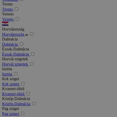
Trento
Trento
Veneto
Veneto
Horvátország
Horvátország
Dalmácia
Dalmácia
Észak-Dalmácia
Észak-Dalmácia
Horvát szigetek
Horvát szigetek
Isztria
Isztria
Krk sziget
Krk sziget
Kvarner-öböl
Kvarner-öböl
Közép-Dalmácia
Közép-Dalmácia
Pag sziget
Pag sziget