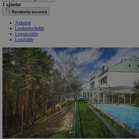
1
ajánlat
Rendezés eszerint
Ajánlott
Legkedveltebb
Legolcsóbb
Legújabb