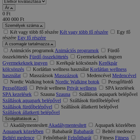
Ár
0
Ft
400 000
Ft
Személyek száma
Két vagy több fő részére
Két vagy több fő részére
Egy fő
részére
Egy fő részére
A csomagár tartalmazza
Animációs programok
Animációs programok
Fürdő
összeköttetés
Fürdő összeköttetés
Gyermekeknek ingyen
Gyermekeknek ingyen
Kerékpár kölcsönzés
Kerékpár
kölcsönzés
Korlátlan wellness használat
Korlátlan wellness
használat
Masszázsok
Masszázsok
Medencével
Medencével
Nordic Walking botok
Nordic Walking botok
Pezsgőfürdő
Pezsgőfürdő
Privát wellness
Privát wellness
SPA kezelések
SPA kezelések
Szauna
Szauna
Szállások aquapark belépővel
Szállások aquapark belépővel
Szállások fürdőbelépővel
Szállások fürdőbelépővel
Szállások állatkerti belépővel
Szállások állatkerti belépővel
Szolgáltatások
Akadálymentesített
Akadálymentesített
Aquapark közelében
Aquapark közelében
Bababarát
Bababarát
Beltéri medence
Beltéri medence
Felnőttbarát
Felnőttbarát
Fitness
Fitness