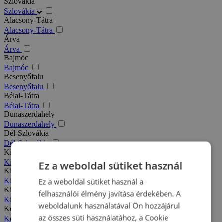
Szlovákia
Szlovákia
Alacsony-Tátra
Alacsony-Tátra
Árva
Árva
Bajmóc
Bajmóc
Besenyőfalu
Besenyőfalu
Bélai-Tátra
Bélai-Tátra
Dunaszerdahely
Dunaszerdahely
Dél-Szlovákia
Dél-Szlovákia
Kis-Fátra
Kis-Fátra
Ez a weboldal sütiket használ
Kisbélic
Kisbélic
Ez a weboldal sütiket használ a
Kiszucai-Beszkidek
felhasználói élmény javítása érdekében. A
Kiszucai-Beszkidek
weboldalunk használatával Ön hozzájárul
Komárno
az összes süti használatához, a Cookie
Komárno