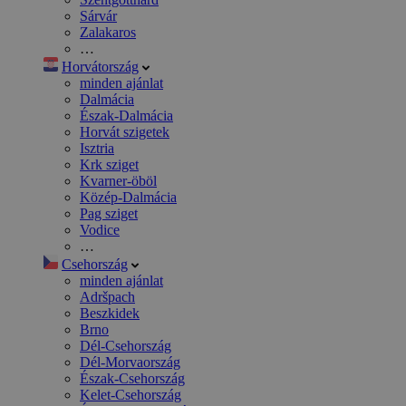
Sárvár
Zalakaros
…
Horvátország
minden ajánlat
Dalmácia
Észak-Dalmácia
Horvát szigetek
Isztria
Krk sziget
Kvarner-öböl
Közép-Dalmácia
Pag sziget
Vodice
…
Csehország
minden ajánlat
Adršpach
Beszkidek
Brno
Dél-Csehország
Dél-Morvaország
Észak-Csehország
Kelet-Csehország