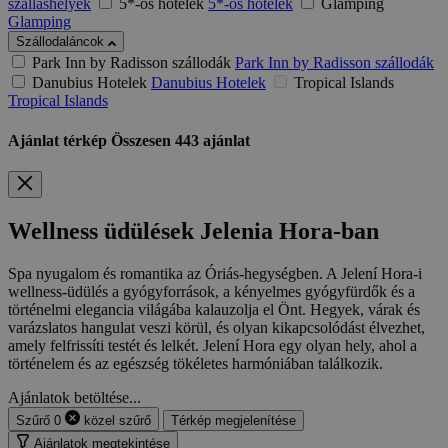
szálláshelyek
5*-os hotelek
5*-os hotelek
Glamping
Glamping
Szállodaláncok
Park Inn by Radisson szállodák
Park Inn by Radisson szállodák
Danubius Hotelek
Danubius Hotelek
Tropical Islands
Tropical Islands
Ajánlat térkép
Összesen
443
ajánlat
Wellness üdülések Jelenia Hora-ban
Spa nyugalom és romantika az Óriás-hegységben. A Jelení Hora-i
wellness-üdülés a gyógyforrások, a kényelmes gyógyfürdők és a
történelmi elegancia világába kalauzolja el Önt. Hegyek, várak és
varázslatos hangulat veszi körül, és olyan kikapcsolódást élvezhet,
amely felfrissíti testét és lelkét. Jelení Hora egy olyan hely, ahol a
történelem és az egészség tökéletes harmóniában találkozik.
Ajánlatok betöltése...
Szűrő
0
közel
szűrő
Térkép megjelenítése
Ajánlatok megtekintése