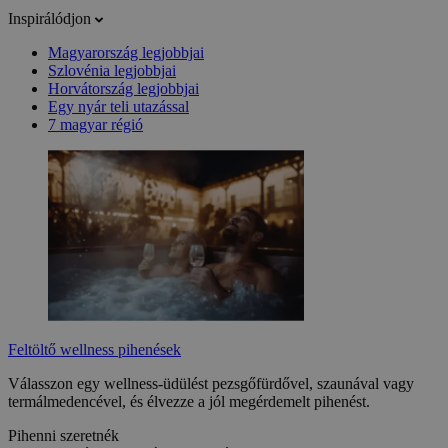
Inspirálódjon
Magyarország legjobbjai
Szlovénia legjobbjai
Horvátország legjobbjai
Egy nyár teli utazással
7 magyar régió
Feltöltő wellness pihenések
Válasszon egy wellness-üdülést pezsgőfürdővel, szaunával vagy
termálmedencével, és élvezze a jól megérdemelt pihenést.
Pihenni szeretnék