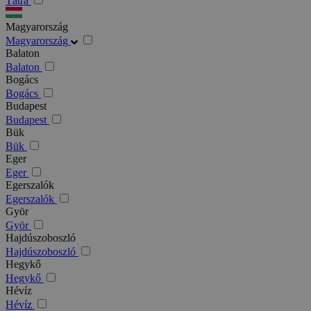
Tátra
Magyarország
Magyarország
Balaton
Balaton
Bogács
Bogács
Budapest
Budapest
Bük
Bük
Eger
Eger
Egerszalók
Egerszalók
Györ
Györ
Hajdúszoboszló
Hajdúszoboszló
Hegykő
Hegykő
Hévíz
Hévíz