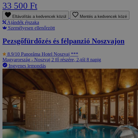
33 500 Ft
Eltávolítás a kedvencek közül
Mentés a kedvencek közé
Ajándék éjszaka
Személyesen ellenőrzött
Pezsgőfürdőzés és félpanzió Noszvajon
8.9/10
Panoráma Hotel Noszvaj ***
Magyarország - Noszvaj
2 fő részére, 2-tól 8 napig
Ingyenes lemondás