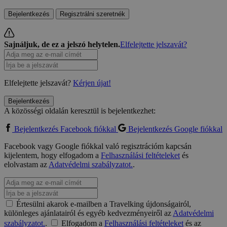
Bejelentkezés
Regisztrálni szeretnék
Sajnáljuk, de ez a jelszó helytelen.
Elfelejtette jelszavát?
Elfelejtette jelszavát?
Kérjen újat!
Bejelentkezés
A közösségi oldalán keresztül is bejelentkezhet:
Bejelentkezés Facebook fiókkal
Bejelentkezés Google fiókkal
Facebook vagy Google fiókkal való regisztrációm kapcsán
kijelentem, hogy elfogadom a
Felhasználási feltételeket
és
elolvastam az
Adatvédelmi szabályzatot.
.
Értesülni akarok e-mailben a Travelking újdonságairól,
különleges ajánlatairól és egyéb kedvezményeiről az
Adatvédelmi
szabályzatot.
.
Elfogadom a
Felhasználási feltételeket
és az