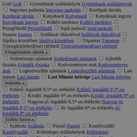
Golf
Golf
Gyerekbarát szálláshelyek
Gyerekbarát szálláshelyek
Ingyenes parkolás
Ingyenes parkolás
Kerékpár tárolás
Kerékpár tárolás
Kutyabarát
Kutyabarát
Kutyáknak ingyen
Kutyáknak ingyen
Kültéri medence
Kültéri medence
Pezsgőfürdő
Pezsgőfürdő
Saját parkoló
Saját parkoló
Szauna
Szauna
Szállások sítárolóval
Szállások sítárolóval
Sípálya közelében
Sípálya közelében
Tóparton
Tóparton
Tömegközlekedéssel elérhető
Tömegközlekedéssel elérhető
Kihagyhatatlan ajánlat
Születésnapi ajánlatok
Születésnapi ajánlatok
Ajándék
éjszaka
Ajándék éjszaka
Kedvezményes árak
Kedvezményes
árak
Legkedvezőbb ajánlatok
Legkedvezőbb ajánlatok
Last
minute
Last minute
Last Minute hétvége
Last Minute hétvége
értékelés
Kitűnő: legalább 9,5*-os értékelés
Kitűnő: legalább 9,5*-os
értékelés
Kiváló: legalább 9*-os értékelés
Kiváló: legalább 9*-os
értékelés
Nagyon jó: legalább 8,5*-os értékelés
Nagyon jó:
legalább 8,5*-os értékelés
Jó: legalább 8*-os értékelés
Jó:
legalább 8*-os értékelés
Szállás típusa
Szálloda
Szálloda
Panzió
Panzió
Kastélyszálló
Kastélyszálló
Különleges szálláshelyek
Különleges