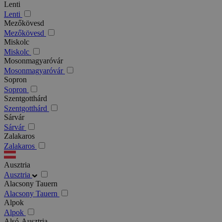
Lenti
Lenti
Mezőkövesd
Mezőkövesd
Miskolc
Miskolc
Mosonmagyaróvár
Mosonmagyaróvár
Sopron
Sopron
Szentgotthárd
Szentgotthárd
Sárvár
Sárvár
Zalakaros
Zalakaros
Ausztria
Ausztria
Alacsony Tauern
Alacsony Tauern
Alpok
Alpok
Alsó-Ausztria