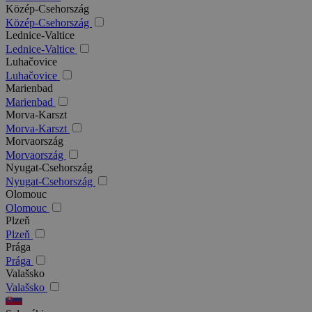
Közép-Csehország
Közép-Csehország
Lednice-Valtice
Lednice-Valtice
Luhačovice
Luhačovice
Marienbad
Marienbad
Morva-Karszt
Morva-Karszt
Morvaország
Morvaország
Nyugat-Csehország
Nyugat-Csehország
Olomouc
Olomouc
Plzeň
Plzeň
Prága
Prága
Valašsko
Valašsko