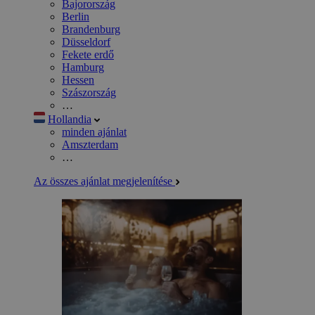
Bajorország
Berlin
Brandenburg
Düsseldorf
Fekete erdő
Hamburg
Hessen
Szászország
…
Hollandia
minden ajánlat
Amszterdam
…
Az összes ajánlat megjelenítése