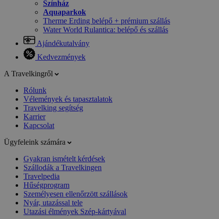
Színház
Aquaparkok
Therme Erding belépő + prémium szállás
Water World Rulantica: belépő és szállás
Ajándékutalvány
Kedvezmények
A Travelkingről
Rólunk
Vélemények és tapasztalatok
Travelking segítség
Karrier
Kapcsolat
Ügyfeleink számára
Gyakran ismételt kérdések
Szállodák a Travelkingen
Travelpedia
Hűségprogram
Személyesen ellenőrzött szállások
Nyár, utazással tele
Utazási élmények Szép-kártyával