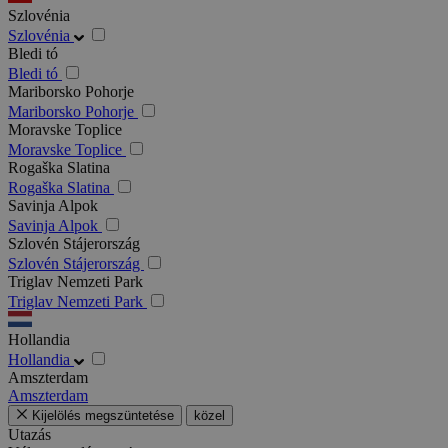
Szlovénia
Szlovénia
Bledi tó
Bledi tó
Mariborsko Pohorje
Mariborsko Pohorje
Moravske Toplice
Moravske Toplice
Rogaška Slatina
Rogaška Slatina
Savinja Alpok
Savinja Alpok
Szlovén Stájerország
Szlovén Stájerország
Triglav Nemzeti Park
Triglav Nemzeti Park
Hollandia
Hollandia
Amszterdam
Amszterdam
Kijelölés megszüntetése
közel
Utazás