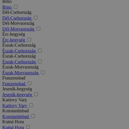
Brno
Brno
Dél-Csehország
Dél-Csehország
Dél-Morvaország
Dél-Morvaország
Érc-hegység
Érc-hegység
Észak-Csehország
Észak-Csehország
Észak-Csehország
Észak-Csehország
Észak-Morvaország
Észak-Morvaország
Franzensbad
Franzensbad
Jeseník-hegység
Jeseník-hegység
Karlovy Vary
Karlovy Vary
Konstantinbad
Konstantinbad
Kutná Hora
Kutná Hora