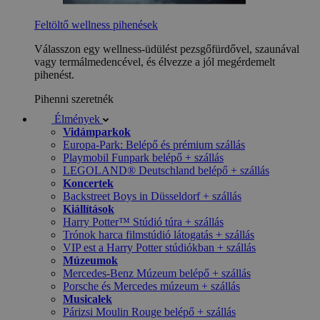
Feltöltő wellness pihenések
Válasszon egy wellness-üdülést pezsgőfürdővel, szaunával
vagy termálmedencével, és élvezze a jól megérdemelt
pihenést.
Pihenni szeretnék
Élmények
Vidámparkok
Europa-Park: Belépő és prémium szállás
Playmobil Funpark belépő + szállás
LEGOLAND® Deutschland belépő + szállás
Koncertek
Backstreet Boys in Düsseldorf + szállás
Kiállítások
Harry Potter™ Stúdió túra + szállás
Trónok harca filmstúdió látogatás + szállás
VIP est a Harry Potter stúdiókban + szállás
Múzeumok
Mercedes-Benz Múzeum belépő + szállás
Porsche és Mercedes múzeum + szállás
Musicalek
Párizsi Moulin Rouge belépő + szállás