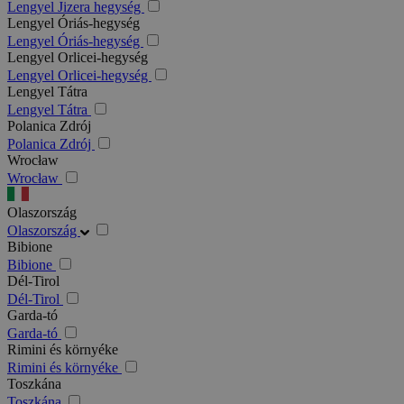
Lengyel Jizera hegység
Lengyel Óriás-hegység
Lengyel Óriás-hegység
Lengyel Orlicei-hegység
Lengyel Orlicei-hegység
Lengyel Tátra
Lengyel Tátra
Polanica Zdrój
Polanica Zdrój
Wrocław
Wrocław
Olaszország
Olaszország
Bibione
Bibione
Dél-Tirol
Dél-Tirol
Garda-tó
Garda-tó
Rimini és környéke
Rimini és környéke
Toszkána
Toszkána