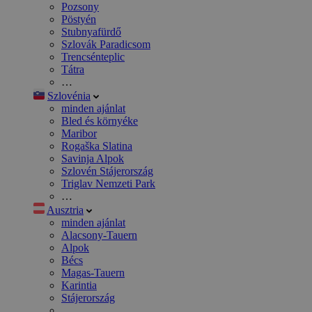
Pozsony
Pöstyén
Stubnyafürdő
Szlovák Paradicsom
Trencsénteplic
Tátra
…
Szlovénia
minden ajánlat
Bled és környéke
Maribor
Rogaška Slatina
Savinja Alpok
Szlovén Stájerország
Triglav Nemzeti Park
…
Ausztria
minden ajánlat
Alacsony-Tauern
Alpok
Bécs
Magas-Tauern
Karintia
Stájerország
…