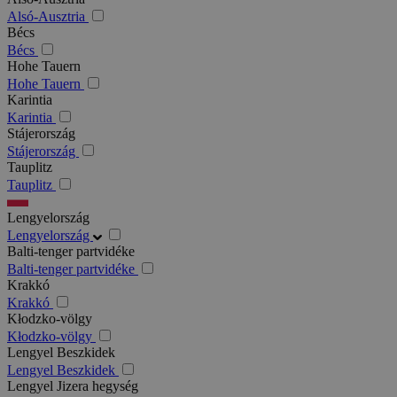
Alsó-Ausztria
Bécs
Bécs
Hohe Tauern
Hohe Tauern
Karintia
Karintia
Stájerország
Stájerország
Tauplitz
Tauplitz
Lengyelország
Lengyelország
Balti-tenger partvidéke
Balti-tenger partvidéke
Krakkó
Krakkó
Kłodzko-völgy
Kłodzko-völgy
Lengyel Beszkidek
Lengyel Beszkidek
Lengyel Jizera hegység