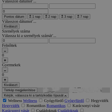
Válasszon dátumot’...
Pontos dátum
1 nap
2 nap
3 nap
7 nap
Válasszon dátumot’...
Kiválaszt
Személyek száma
Válassza ki a személyek számát’...
Felnőttek
0
Gyermekek
0
Kiválaszt
Térkép megjelenítése
Kérjük, válassza ki a tartózkodás típusát
Wellness
Wellness
Gyógyfürdő
Gyógyfürdő
Hegyvidék
Hegyvidék
Romantikus
Romantikus
Karácsonyi vásár
Karácsonyi vásár
Családoknak
Családoknak