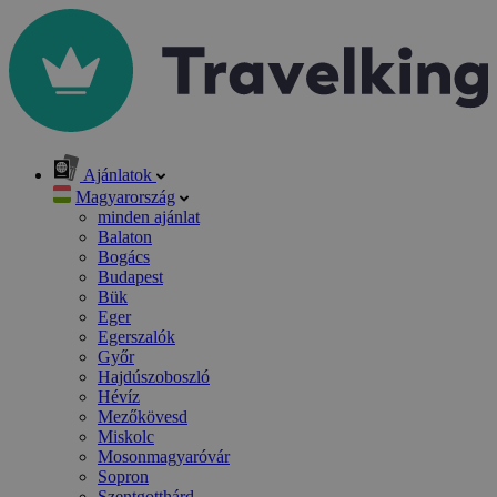
Ajánlatok
Magyarország
minden ajánlat
Balaton
Bogács
Budapest
Bük
Eger
Egerszalók
Győr
Hajdúszoboszló
Hévíz
Mezőkövesd
Miskolc
Mosonmagyaróvár
Sopron
Szentgotthárd