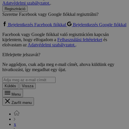
Adatvédelmi szabályzatot.
.
Regisztráció
Szeretne Facebook vagy Google fiókkal regisztrálni?
Bejelentkezés Facebook fiókkal
Bejelentkezés Google fiókkal
Facebook vagy Google fiókkal való regisztrációm kapcsán
kijelentem, hogy elfogadom a
Felhasználási feltételeket
és
elolvastam az
Adatvédelmi szabályzatot.
.
Elfelejtette jelszavát?
Ne aggódjon, csak adja meg e-mail címét, ahova küldünk egy
hivatkozást, így megadhat egy újat.
Küldés
Vissza
Menu
Zavřít menu
x