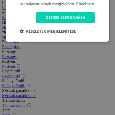
Liptó
szabályzatunknak megfelelően.
Bővebben
Liptó
Magas-Tátra
ÖSSZES ELFOGADÁSA
Magas-Tátra
Nagy-Fátra
Nagy-Fátra
RÉSZLETEK MEGJELENÍTÉSE
Nagymegyer
Nagymegyer
Podhajska
Podhajska
Pozsony
Pozsony
Pöstyén
Pöstyén
Rajecfürdő
Rajecfürdő
Stubnyafürdő
Stubnyafürdő
Szlovák paradicsom
Szlovák paradicsom
Trencsénteplic
Trencsénteplic
Tátra