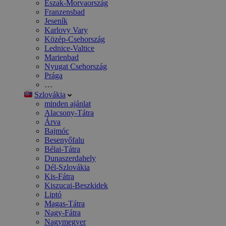
Észak-Morvaország
Franzensbad
Jeseník
Karlovy Vary
Közép-Csehország
Lednice-Valtice
Marienbad
Nyugat Csehország
Prága
…
Szlovákia
minden ajánlat
Alacsony-Tátra
Árva
Bajmóc
Besenyőfalu
Bélai-Tátra
Dunaszerdahely
Dél-Szlovákia
Kis-Fátra
Kiszucai-Beszkidek
Liptó
Magas-Tátra
Nagy-Fátra
Nagymegyer