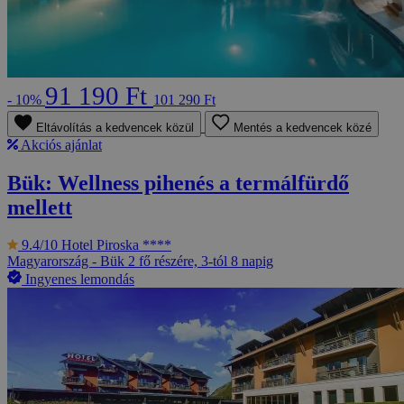
91 190 Ft
- 10%
101 290 Ft
Eltávolítás a kedvencek közül
Mentés a kedvencek közé
Akciós ajánlat
Bük: Wellness pihenés a termálfürdő
mellett
9.4/10
Hotel Piroska ****
Magyarország - Bük
2 fő részére, 3-tól 8 napig
Ingyenes lemondás