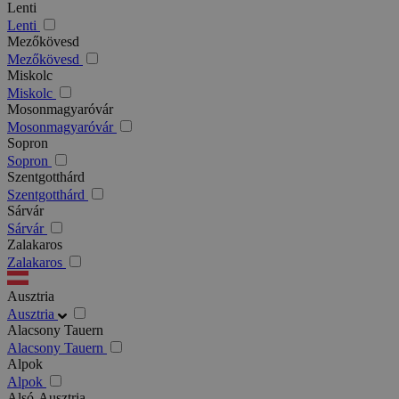
Lenti
Lenti
Mezőkövesd
Mezőkövesd
Miskolc
Miskolc
Mosonmagyaróvár
Mosonmagyaróvár
Sopron
Sopron
Szentgotthárd
Szentgotthárd
Sárvár
Sárvár
Zalakaros
Zalakaros
Ausztria
Ausztria
Alacsony Tauern
Alacsony Tauern
Alpok
Alpok
Alsó-Ausztria