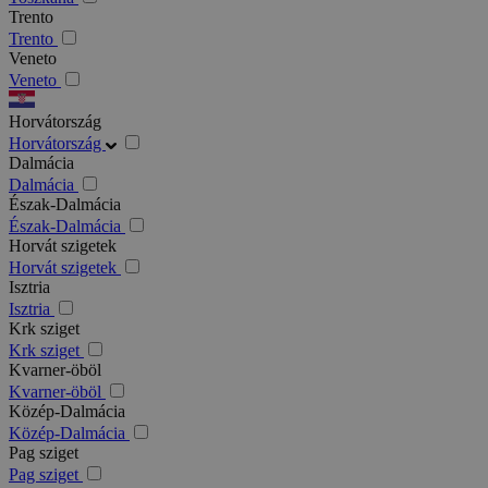
Trento
Trento
Veneto
Veneto
Horvátország
Horvátország
Dalmácia
Dalmácia
Észak-Dalmácia
Észak-Dalmácia
Horvát szigetek
Horvát szigetek
Isztria
Isztria
Krk sziget
Krk sziget
Kvarner-öböl
Kvarner-öböl
Közép-Dalmácia
Közép-Dalmácia
Pag sziget
Pag sziget