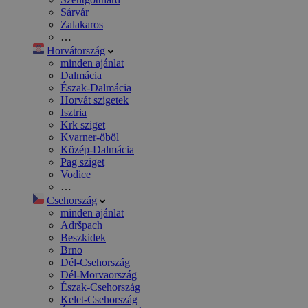
Sárvár
Zalakaros
…
Horvátország
minden ajánlat
Dalmácia
Észak-Dalmácia
Horvát szigetek
Isztria
Krk sziget
Kvarner-öböl
Közép-Dalmácia
Pag sziget
Vodice
…
Csehország
minden ajánlat
Adršpach
Beszkidek
Brno
Dél-Csehország
Dél-Morvaország
Észak-Csehország
Kelet-Csehország