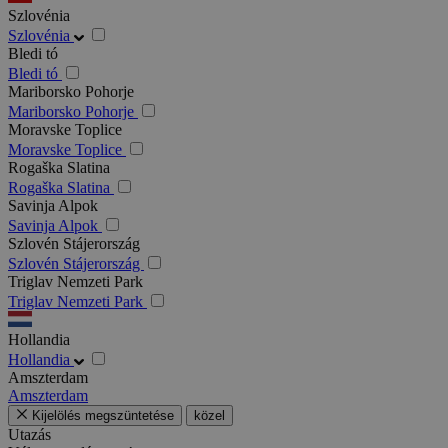
Szlovénia
Szlovénia
Bledi tó
Bledi tó
Mariborsko Pohorje
Mariborsko Pohorje
Moravske Toplice
Moravske Toplice
Rogaška Slatina
Rogaška Slatina
Savinja Alpok
Savinja Alpok
Szlovén Stájerország
Szlovén Stájerország
Triglav Nemzeti Park
Triglav Nemzeti Park
Hollandia
Hollandia
Amszterdam
Amszterdam
Kijelölés megszüntetése
közel
Utazás