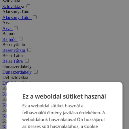
Szlovákia
Szlovákia
Alacsony-Tátra
Alacsony-Tátra
Árva
Árva
Bajmóc
Bajmóc
Besenyőfalu
Besenyőfalu
Bélai-Tátra
Bélai-Tátra
Dunaszerdahely
Dunaszerdahely
Dél-Szlovákia
Dél-Szlovákia
Kis-Fátra
Kis-Fátra
Ez a weboldal sütiket használ
Kisbélic
Kisbélic
Ez a weboldal sütiket használ a
Kiszucai-Beszkidek
felhasználói élmény javítása érdekében. A
Kiszucai-Beszkidek
weboldalunk használatával Ön hozzájárul
Komárno
az összes süti használatához, a Cookie
Komárno