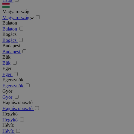
Tátra
Magyarország
Magyarország
Balaton
Balaton
Bogács
Bogács
Budapest
Budapest
Bük
Bük
Eger
Eger
Egerszalók
Egerszalók
Györ
Györ
Hajdúszoboszló
Hajdúszoboszló
Hegykő
Hegykő
Hévíz
Hévíz