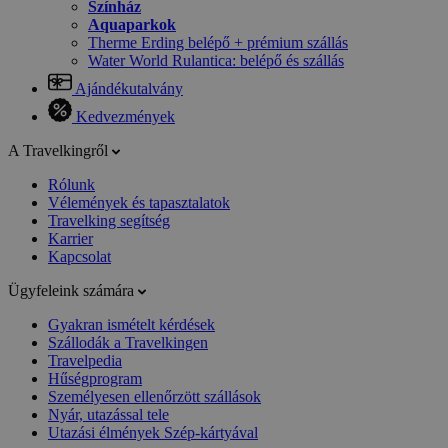
Színház
Aquaparkok
Therme Erding belépő + prémium szállás
Water World Rulantica: belépő és szállás
Ajándékutalvány
Kedvezmények
A Travelkingről
Rólunk
Vélemények és tapasztalatok
Travelking segítség
Karrier
Kapcsolat
Ügyfeleink számára
Gyakran ismételt kérdések
Szállodák a Travelkingen
Travelpedia
Hűségprogram
Személyesen ellenőrzött szállások
Nyár, utazással tele
Utazási élmények Szép-kártyával