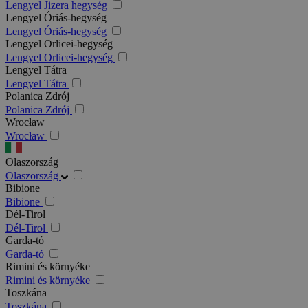
Lengyel Jizera hegység
Lengyel Óriás-hegység
Lengyel Óriás-hegység
Lengyel Orlicei-hegység
Lengyel Orlicei-hegység
Lengyel Tátra
Lengyel Tátra
Polanica Zdrój
Polanica Zdrój
Wrocław
Wrocław
Olaszország
Olaszország
Bibione
Bibione
Dél-Tirol
Dél-Tirol
Garda-tó
Garda-tó
Rimini és környéke
Rimini és környéke
Toszkána
Toszkána