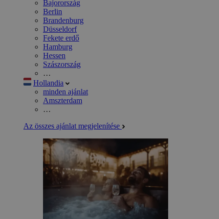
Bajorország
Berlin
Brandenburg
Düsseldorf
Fekete erdő
Hamburg
Hessen
Szászország
…
Hollandia
minden ajánlat
Amszterdam
…
Az összes ajánlat megjelenítése