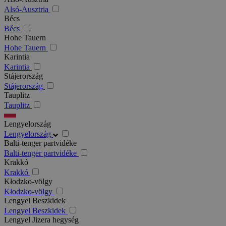
Alsó-Ausztria
Bécs
Bécs
Hohe Tauern
Hohe Tauern
Karintia
Karintia
Stájerország
Stájerország
Tauplitz
Tauplitz
Lengyelország
Lengyelország
Balti-tenger partvidéke
Balti-tenger partvidéke
Krakkó
Krakkó
Kłodzko-völgy
Kłodzko-völgy
Lengyel Beszkidek
Lengyel Beszkidek
Lengyel Jizera hegység