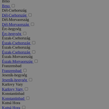
Brno
Brno
Dél-Csehország
Dél-Csehország
Dél-Morvaország
Dél-Morvaország
Érc-hegység
Érc-hegység
Észak-Csehország
Észak-Csehország
Észak-Csehország
Észak-Csehország
Észak-Morvaország
Észak-Morvaország
Franzensbad
Franzensbad
Jeseník-hegység
Jeseník-hegység
Karlovy Vary
Karlovy Vary
Konstantinbad
Konstantinbad
Kutná Hora
Kutná Hora