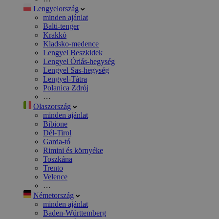
Lengyelország
minden ajánlat
Balti-tenger
Krakkó
Kladsko-medence
Lengyel Beszkidek
Lengyel Óriás-hegység
Lengyel Sas-hegység
Lengyel-Tátra
Polanica Zdrój
…
Olaszország
minden ajánlat
Bibione
Dél-Tirol
Garda-tó
Rimini és környéke
Toszkána
Trento
Velence
…
Németország
minden ajánlat
Baden-Württemberg