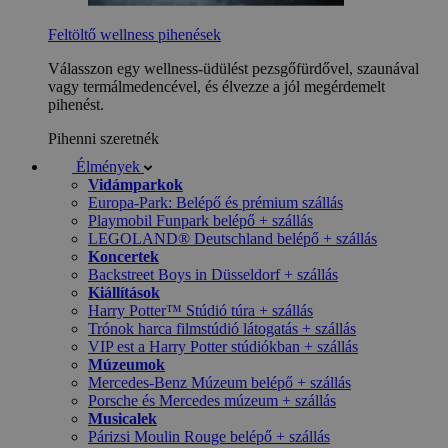
Feltöltő wellness pihenések
Válasszon egy wellness-üdülést pezsgőfürdővel, szaunával
vagy termálmedencével, és élvezze a jól megérdemelt
pihenést.
Pihenni szeretnék
Élmények
Vidámparkok
Europa-Park: Belépő és prémium szállás
Playmobil Funpark belépő + szállás
LEGOLAND® Deutschland belépő + szállás
Koncertek
Backstreet Boys in Düsseldorf + szállás
Kiállítások
Harry Potter™ Stúdió túra + szállás
Trónok harca filmstúdió látogatás + szállás
VIP est a Harry Potter stúdiókban + szállás
Múzeumok
Mercedes-Benz Múzeum belépő + szállás
Porsche és Mercedes múzeum + szállás
Musicalek
Párizsi Moulin Rouge belépő + szállás