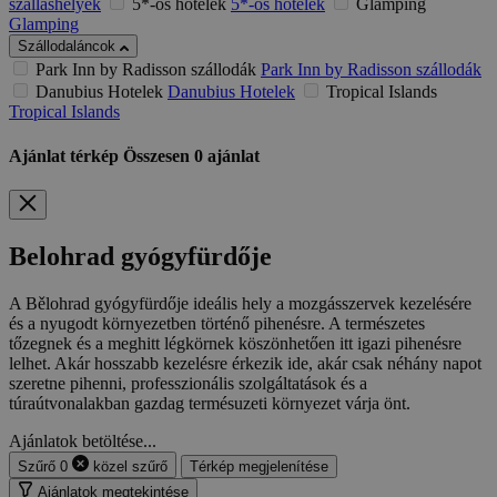
szálláshelyek
5*-os hotelek
5*-os hotelek
Glamping
Glamping
Szállodaláncok
Park Inn by Radisson szállodák
Park Inn by Radisson szállodák
Danubius Hotelek
Danubius Hotelek
Tropical Islands
Tropical Islands
Ajánlat térkép
Összesen
0
ajánlat
Belohrad gyógyfürdője
A Bělohrad gyógyfürdője ideális hely a mozgásszervek kezelésére
és a nyugodt környezetben történő pihenésre. A természetes
tőzegnek és a meghitt légkörnek köszönhetően itt igazi pihenésre
lelhet. Akár hosszabb kezelésre érkezik ide, akár csak néhány napot
szeretne pihenni, professzionális szolgáltatások és a
túraútvonalakban gazdag termésuzeti környezet várja önt.
Ajánlatok betöltése...
Szűrő
0
közel
szűrő
Térkép megjelenítése
Ajánlatok megtekintése