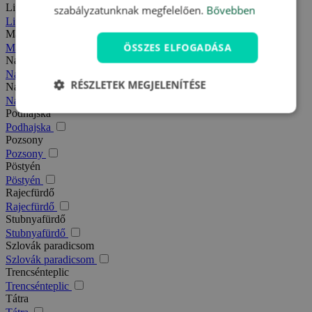
Liptó
szabályzatunknak megfelelően.
Bővebben
Liptó
Magas-Tátra
ÖSSZES ELFOGADÁSA
Magas-Tátra
Nagy-Fátra
Nagy-Fátra
RÉSZLETEK MEGJELENÍTÉSE
Nagymegyer
Nagymegyer
Podhajska
Podhajska
Pozsony
Pozsony
Pöstyén
Pöstyén
Rajecfürdő
Rajecfürdő
Stubnyafürdő
Stubnyafürdő
Szlovák paradicsom
Szlovák paradicsom
Trencsénteplic
Trencsénteplic
Tátra