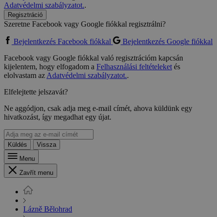
Adatvédelmi szabályzatot.
.
Regisztráció
Szeretne Facebook vagy Google fiókkal regisztrálni?
Bejelentkezés Facebook fiókkal
Bejelentkezés Google fiókkal
Facebook vagy Google fiókkal való regisztrációm kapcsán
kijelentem, hogy elfogadom a
Felhasználási feltételeket
és
elolvastam az
Adatvédelmi szabályzatot.
.
Elfelejtette jelszavát?
Ne aggódjon, csak adja meg e-mail címét, ahova küldünk egy
hivatkozást, így megadhat egy újat.
Küldés
Vissza
Menu
Zavřít menu
Lázně Bělohrad