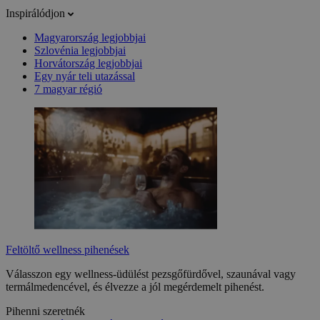
Inspirálódjon
Magyarország legjobbjai
Szlovénia legjobbjai
Horvátország legjobbjai
Egy nyár teli utazással
7 magyar régió
Feltöltő wellness pihenések
Válasszon egy wellness-üdülést pezsgőfürdővel, szaunával vagy
termálmedencével, és élvezze a jól megérdemelt pihenést.
Pihenni szeretnék