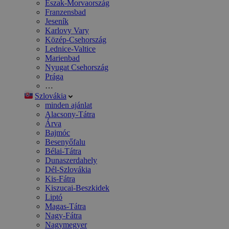
Észak-Morvaország
Franzensbad
Jeseník
Karlovy Vary
Közép-Csehország
Lednice-Valtice
Marienbad
Nyugat Csehország
Prága
…
Szlovákia
minden ajánlat
Alacsony-Tátra
Árva
Bajmóc
Besenyőfalu
Bélai-Tátra
Dunaszerdahely
Dél-Szlovákia
Kis-Fátra
Kiszucai-Beszkidek
Liptó
Magas-Tátra
Nagy-Fátra
Nagymegyer