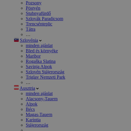
Pozsony
Pöstyén
Stubnyafürdő
Szlovák Paradicsom
Trencsénteplic
Tátra
…
Szlovénia
minden ajánlat
Bled és környéke
Maribor
Rogaška Slatina
Savinja Alpok
Szlovén Stájerország
Triglav Nemzeti Park
…
Ausztria
minden ajánlat
Alacsony-Tauern
Alpok
Bécs
Magas-Tauern
Karintia
Stájerország
…