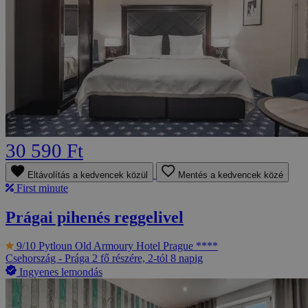
30 590 Ft
Eltávolítás a kedvencek közül
Mentés a kedvencek közé
First minute
Prágai pihenés reggelivel
9/10
Pytloun Old Armoury Hotel Prague ****
Csehország - Prága
2 fő részére, 2-tól 8 napig
Ingyenes lemondás