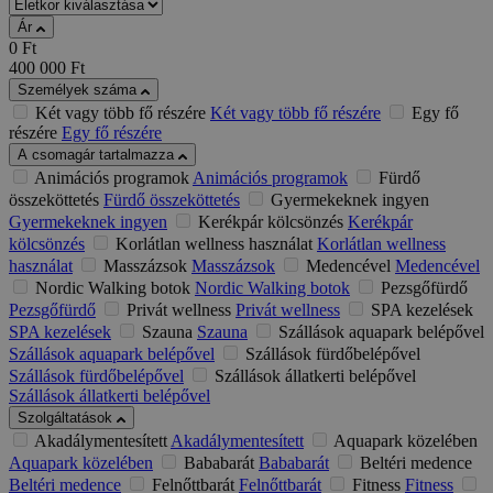
Ár
0
Ft
400 000
Ft
Személyek száma
Két vagy több fő részére
Két vagy több fő részére
Egy fő
részére
Egy fő részére
A csomagár tartalmazza
Animációs programok
Animációs programok
Fürdő
összeköttetés
Fürdő összeköttetés
Gyermekeknek ingyen
Gyermekeknek ingyen
Kerékpár kölcsönzés
Kerékpár
kölcsönzés
Korlátlan wellness használat
Korlátlan wellness
használat
Masszázsok
Masszázsok
Medencével
Medencével
Nordic Walking botok
Nordic Walking botok
Pezsgőfürdő
Pezsgőfürdő
Privát wellness
Privát wellness
SPA kezelések
SPA kezelések
Szauna
Szauna
Szállások aquapark belépővel
Szállások aquapark belépővel
Szállások fürdőbelépővel
Szállások fürdőbelépővel
Szállások állatkerti belépővel
Szállások állatkerti belépővel
Szolgáltatások
Akadálymentesített
Akadálymentesített
Aquapark közelében
Aquapark közelében
Bababarát
Bababarát
Beltéri medence
Beltéri medence
Felnőttbarát
Felnőttbarát
Fitness
Fitness