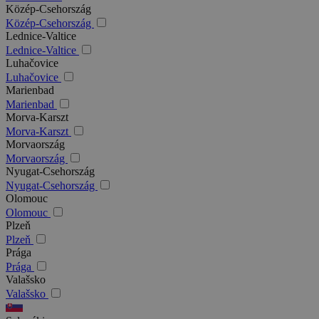
Közép-Csehország
Közép-Csehország
Lednice-Valtice
Lednice-Valtice
Luhačovice
Luhačovice
Marienbad
Marienbad
Morva-Karszt
Morva-Karszt
Morvaország
Morvaország
Nyugat-Csehország
Nyugat-Csehország
Olomouc
Olomouc
Plzeň
Plzeň
Prága
Prága
Valašsko
Valašsko