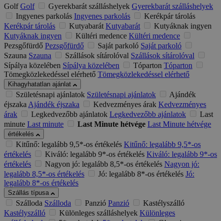
Golf
Golf
Gyerekbarát szálláshelyek
Gyerekbarát szálláshelyek
Ingyenes parkolás
Ingyenes parkolás
Kerékpár tárolás
Kerékpár tárolás
Kutyabarát
Kutyabarát
Kutyáknak ingyen
Kutyáknak ingyen
Kültéri medence
Kültéri medence
Pezsgőfürdő
Pezsgőfürdő
Saját parkoló
Saját parkoló
Szauna
Szauna
Szállások sítárolóval
Szállások sítárolóval
Sípálya közelében
Sípálya közelében
Tóparton
Tóparton
Tömegközlekedéssel elérhető
Tömegközlekedéssel elérhető
Kihagyhatatlan ajánlat
Születésnapi ajánlatok
Születésnapi ajánlatok
Ajándék
éjszaka
Ajándék éjszaka
Kedvezményes árak
Kedvezményes
árak
Legkedvezőbb ajánlatok
Legkedvezőbb ajánlatok
Last
minute
Last minute
Last Minute hétvége
Last Minute hétvége
értékelés
Kitűnő: legalább 9,5*-os értékelés
Kitűnő: legalább 9,5*-os
értékelés
Kiváló: legalább 9*-os értékelés
Kiváló: legalább 9*-os
értékelés
Nagyon jó: legalább 8,5*-os értékelés
Nagyon jó:
legalább 8,5*-os értékelés
Jó: legalább 8*-os értékelés
Jó:
legalább 8*-os értékelés
Szállás típusa
Szálloda
Szálloda
Panzió
Panzió
Kastélyszálló
Kastélyszálló
Különleges szálláshelyek
Különleges