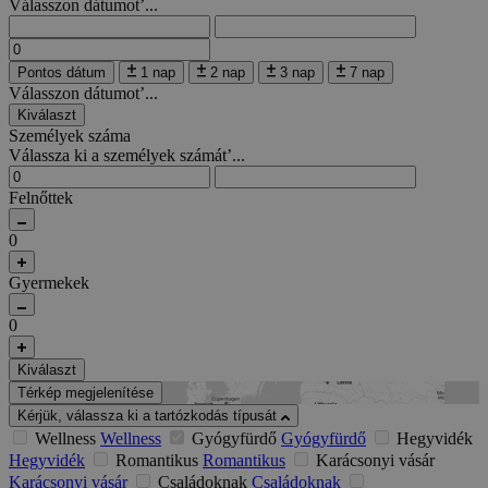
Válasszon dátumot’...
Pontos dátum
1 nap
2 nap
3 nap
7 nap
Válasszon dátumot’...
Kiválaszt
Személyek száma
Válassza ki a személyek számát’...
Felnőttek
0
Gyermekek
0
Kiválaszt
Térkép megjelenítése
Kérjük, válassza ki a tartózkodás típusát
Wellness
Wellness
Gyógyfürdő
Gyógyfürdő
Hegyvidék
Hegyvidék
Romantikus
Romantikus
Karácsonyi vásár
Karácsonyi vásár
Családoknak
Családoknak