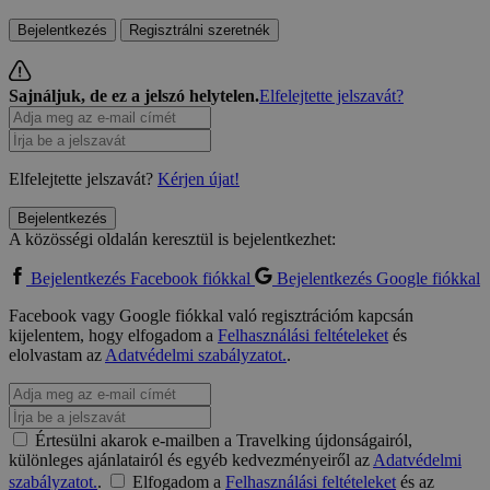
Bejelentkezés
Regisztrálni szeretnék
Sajnáljuk, de ez a jelszó helytelen.
Elfelejtette jelszavát?
Elfelejtette jelszavát?
Kérjen újat!
Bejelentkezés
A közösségi oldalán keresztül is bejelentkezhet:
Bejelentkezés Facebook fiókkal
Bejelentkezés Google fiókkal
Facebook vagy Google fiókkal való regisztrációm kapcsán
kijelentem, hogy elfogadom a
Felhasználási feltételeket
és
elolvastam az
Adatvédelmi szabályzatot.
.
Értesülni akarok e-mailben a Travelking újdonságairól,
különleges ajánlatairól és egyéb kedvezményeiről az
Adatvédelmi
szabályzatot.
.
Elfogadom a
Felhasználási feltételeket
és az