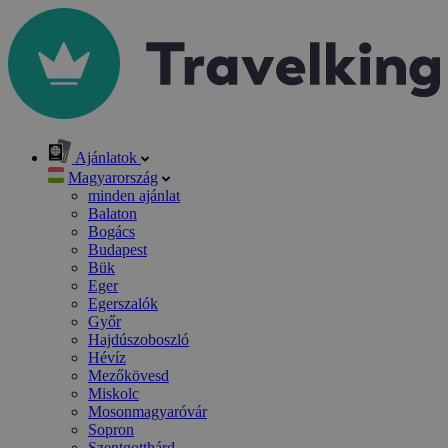
Ajánlatok
Magyarország
minden ajánlat
Balaton
Bogács
Budapest
Bük
Eger
Egerszalók
Győr
Hajdúszoboszló
Hévíz
Mezőkövesd
Miskolc
Mosonmagyaróvár
Sopron
Szentgotthárd