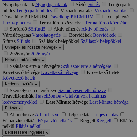
Nyugdíjasoknak
Nyugdíjasoknak
Síelés
Síelés
Tengerparti
üdülés
Tengerparti üdülés
Vízparti nyaralás
Vízparti nyaralás
Travelking PREMIUM
Travelking PREMIUM
Luxus pihenés
Luxus pihenés
Termálfürdő közelében
Termálfürdő közelében
Sörfürdő
Sörfürdő
Aktív pihenés
Aktív pihenés
Városlátogatás
Városlátogatás
Borvidékek
Borvidékek
Sífutás
Sífutás
Szállások belépőkkel
Szállások belépőkkel
Ünnepek és hosszú hétvégék
2026 nyár
2026 nyár
Hétvégi tartózkodás
Szállások erre a hétvégére
Szállások erre a hétvégére
Következő hétvége
Következő hétvége
Következő hetek
Következő hetek
Kedvenc szűrők
Személyesen ellenőrizve
Személyesen ellenőrizve
TravelBombák
TravelBomba - Utalványok hatalmas
kedvezményekkel
Last Minute hétvége
Last Minute hétvége
Ellátás
All inclusive
All inclusive
Teljes ellátás
Teljes ellátás
Félpanziós ellátás
Félpanziós ellátás
Reggeli
Reggeli
Ellátás
nélkül
Ellátás nélkül
Bébi részére ingyenes