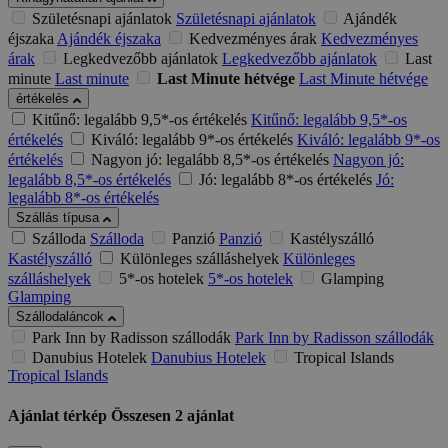
Születésnapi ajánlatok
Születésnapi ajánlatok
Ajándék
éjszaka
Ajándék éjszaka
Kedvezményes árak
Kedvezményes
árak
Legkedvezőbb ajánlatok
Legkedvezőbb ajánlatok
Last
minute
Last minute
Last Minute hétvége
Last Minute hétvége
értékelés
Kitűnő: legalább 9,5*-os értékelés
Kitűnő: legalább 9,5*-os
értékelés
Kiváló: legalább 9*-os értékelés
Kiváló: legalább 9*-os
értékelés
Nagyon jó: legalább 8,5*-os értékelés
Nagyon jó:
legalább 8,5*-os értékelés
Jó: legalább 8*-os értékelés
Jó:
legalább 8*-os értékelés
Szállás típusa
Szálloda
Szálloda
Panzió
Panzió
Kastélyszálló
Kastélyszálló
Különleges szálláshelyek
Különleges
szálláshelyek
5*-os hotelek
5*-os hotelek
Glamping
Glamping
Szállodaláncok
Park Inn by Radisson szállodák
Park Inn by Radisson szállodák
Danubius Hotelek
Danubius Hotelek
Tropical Islands
Tropical Islands
Ajánlat térkép
Összesen
2
ajánlat