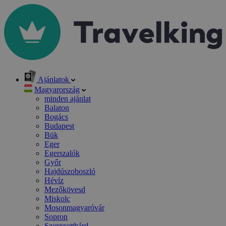
Ajánlatok
Magyarország
minden ajánlat
Balaton
Bogács
Budapest
Bük
Eger
Egerszalók
Győr
Hajdúszoboszló
Hévíz
Mezőkövesd
Miskolc
Mosonmagyaróvár
Sopron
Szentgotthárd