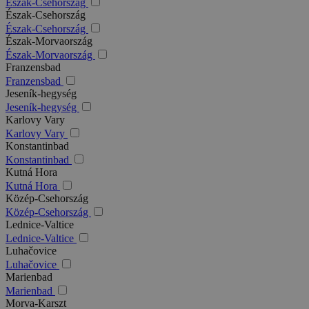
Észak-Csehország
Észak-Csehország
Észak-Csehország
Észak-Morvaország
Észak-Morvaország
Franzensbad
Franzensbad
Jeseník-hegység
Jeseník-hegység
Karlovy Vary
Karlovy Vary
Konstantinbad
Konstantinbad
Kutná Hora
Kutná Hora
Közép-Csehország
Közép-Csehország
Lednice-Valtice
Lednice-Valtice
Luhačovice
Luhačovice
Marienbad
Marienbad
Morva-Karszt