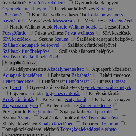
összeköttetés
Fürdő összeköttetés
Gyermekeknek ingyen
Gyermekeknek ingyen
Kerékpár kölcsönzés
Kerékpár
kölcsönzés
Korlátlan wellness használat
Korlátlan wellness
használat
Masszázsok
Masszázsok
Medencével
Medencével
Nordic Walking botok
Nordic Walking botok
Pezsgőfürdő
Pezsgőfürdő
Privát wellness
Privát wellness
SPA kezelések
SPA kezelések
Szauna
Szauna
Szállások aquapark belépővel
Szállások aquapark belépővel
Szállások fürdőbelépővel
Szállások fürdőbelépővel
Szállások állatkerti belépővel
Szállások állatkerti belépővel
Szolgáltatások
Akadálymentesített
Akadálymentesített
Aquapark közelében
Aquapark közelében
Bababarát
Bababarát
Beltéri medence
Beltéri medence
Felnőttbarát
Felnőttbarát
Fitness
Fitness
Golf
Golf
Gyerekbarát szálláshelyek
Gyerekbarát szálláshelyek
Ingyenes parkolás
Ingyenes parkolás
Kerékpár tárolás
Kerékpár tárolás
Kutyabarát
Kutyabarát
Kutyáknak ingyen
Kutyáknak ingyen
Kültéri medence
Kültéri medence
Pezsgőfürdő
Pezsgőfürdő
Saját parkoló
Saját parkoló
Szauna
Szauna
Szállások sítárolóval
Szállások sítárolóval
Sípálya közelében
Sípálya közelében
Tóparton
Tóparton
Tömegközlekedéssel elérhető
Tömegközlekedéssel elérhető
Kihagyhatatlan ajánlat