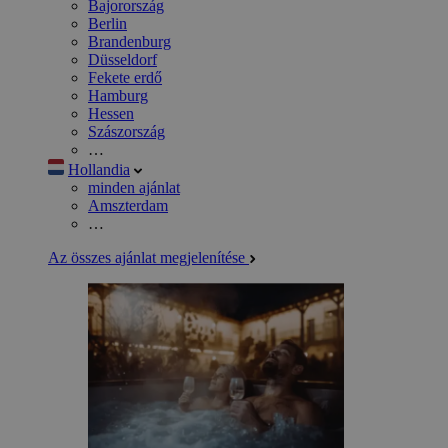
Bajorország
Berlin
Brandenburg
Düsseldorf
Fekete erdő
Hamburg
Hessen
Szászország
…
Hollandia
minden ajánlat
Amszterdam
…
Az összes ajánlat megjelenítése