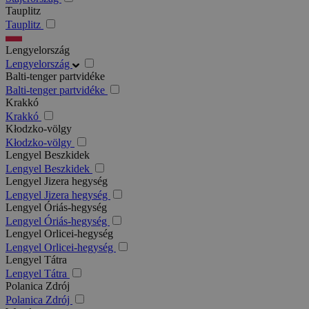
Tauplitz
Tauplitz
Lengyelország
Lengyelország
Balti-tenger partvidéke
Balti-tenger partvidéke
Krakkó
Krakkó
Kłodzko-völgy
Kłodzko-völgy
Lengyel Beszkidek
Lengyel Beszkidek
Lengyel Jizera hegység
Lengyel Jizera hegység
Lengyel Óriás-hegység
Lengyel Óriás-hegység
Lengyel Orlicei-hegység
Lengyel Orlicei-hegység
Lengyel Tátra
Lengyel Tátra
Polanica Zdrój
Polanica Zdrój