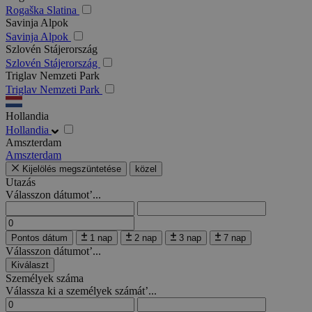
Rogaška Slatina
Savinja Alpok
Savinja Alpok
Szlovén Stájerország
Szlovén Stájerország
Triglav Nemzeti Park
Triglav Nemzeti Park
Hollandia
Hollandia
Amszterdam
Amszterdam
Kijelölés megszüntetése
közel
Utazás
Válasszon dátumot’...
Pontos dátum
1 nap
2 nap
3 nap
7 nap
Válasszon dátumot’...
Kiválaszt
Személyek száma
Válassza ki a személyek számát’...