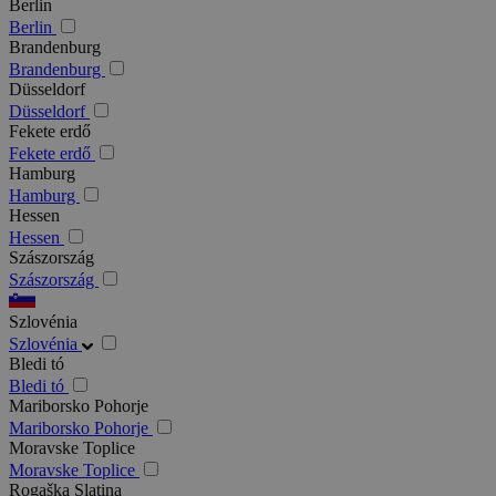
Berlin
Berlin
Brandenburg
Brandenburg
Düsseldorf
Düsseldorf
Fekete erdő
Fekete erdő
Hamburg
Hamburg
Hessen
Hessen
Szászország
Szászország
Szlovénia
Szlovénia
Bledi tó
Bledi tó
Mariborsko Pohorje
Mariborsko Pohorje
Moravske Toplice
Moravske Toplice
Rogaška Slatina