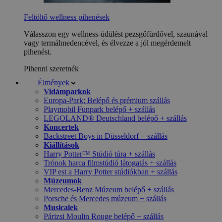
Feltöltő wellness pihenések
Válasszon egy wellness-üdülést pezsgőfürdővel, szaunával
vagy termálmedencével, és élvezze a jól megérdemelt
pihenést.
Pihenni szeretnék
Élmények
Vidámparkok
Europa-Park: Belépő és prémium szállás
Playmobil Funpark belépő + szállás
LEGOLAND® Deutschland belépő + szállás
Koncertek
Backstreet Boys in Düsseldorf + szállás
Kiállítások
Harry Potter™ Stúdió túra + szállás
Trónok harca filmstúdió látogatás + szállás
VIP est a Harry Potter stúdiókban + szállás
Múzeumok
Mercedes-Benz Múzeum belépő + szállás
Porsche és Mercedes múzeum + szállás
Musicalek
Párizsi Moulin Rouge belépő + szállás