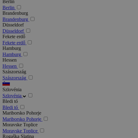
Berlin
Berlin
Brandenburg
Brandenburg
Düsseldorf
Düsseldorf
Fekete erdő
Fekete erdő
Hamburg
Hamburg
Hessen
Hessen
Szászország
Szászország
Szlovénia
Szlovénia
Bledi tó
Bledi tó
Mariborsko Pohorje
Mariborsko Pohorje
Moravske Toplice
Moravske Toplice
Rogaška Slatina