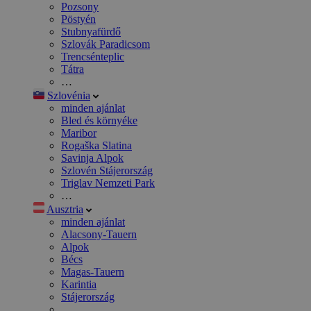
Pozsony
Pöstyén
Stubnyafürdő
Szlovák Paradicsom
Trencsénteplic
Tátra
…
Szlovénia
minden ajánlat
Bled és környéke
Maribor
Rogaška Slatina
Savinja Alpok
Szlovén Stájerország
Triglav Nemzeti Park
…
Ausztria
minden ajánlat
Alacsony-Tauern
Alpok
Bécs
Magas-Tauern
Karintia
Stájerország
…