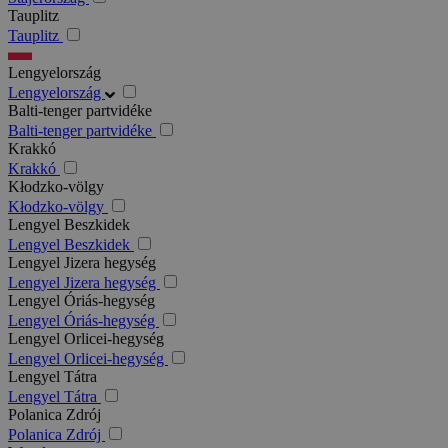
Tauplitz
Tauplitz
Lengyelország
Lengyelország
Balti-tenger partvidéke
Balti-tenger partvidéke
Krakkó
Krakkó
Kłodzko-völgy
Kłodzko-völgy
Lengyel Beszkidek
Lengyel Beszkidek
Lengyel Jizera hegység
Lengyel Jizera hegység
Lengyel Óriás-hegység
Lengyel Óriás-hegység
Lengyel Orlicei-hegység
Lengyel Orlicei-hegység
Lengyel Tátra
Lengyel Tátra
Polanica Zdrój
Polanica Zdrój