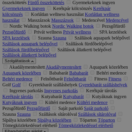
összeköttetés
Fürdő összeköttetés
Gyermekeknek ingyen
Gyermekeknek ingyen
Kerékpár kölcsönzés
Kerékpár
kölcsönzés
Korlátlan wellness használat
Korlátlan wellness
használat
Masszázsok
Masszázsok
Medencével
Medencével
Nordic Walking botok
Nordic Walking botok
Pezsgőfürdő
Pezsgőfürdő
Privát wellness
Privát wellness
SPA kezelések
SPA kezelések
Szauna
Szauna
Szállások aquapark belépővel
Szállások aquapark belépővel
Szállások fürdőbelépővel
Szállások fürdőbelépővel
Szállások állatkerti belépővel
Szállások állatkerti belépővel
Szolgáltatások
Akadálymentesített
Akadálymentesített
Aquapark közelében
Aquapark közelében
Bababarát
Bababarát
Beltéri medence
Beltéri medence
Felnőttbarát
Felnőttbarát
Fitness
Fitness
Golf
Golf
Gyerekbarát szálláshelyek
Gyerekbarát szálláshelyek
Ingyenes parkolás
Ingyenes parkolás
Kerékpár tárolás
Kerékpár tárolás
Kutyabarát
Kutyabarát
Kutyáknak ingyen
Kutyáknak ingyen
Kültéri medence
Kültéri medence
Pezsgőfürdő
Pezsgőfürdő
Saját parkoló
Saját parkoló
Szauna
Szauna
Szállások sítárolóval
Szállások sítárolóval
Sípálya közelében
Sípálya közelében
Tóparton
Tóparton
Tömegközlekedéssel elérhető
Tömegközlekedéssel elérhető
Kihagyhatatlan ajánlat