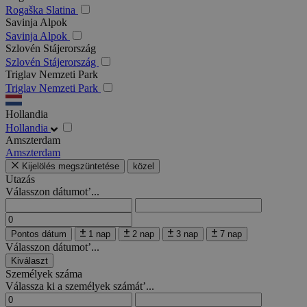
Rogaška Slatina
Savinja Alpok
Savinja Alpok
Szlovén Stájerország
Szlovén Stájerország
Triglav Nemzeti Park
Triglav Nemzeti Park
Hollandia
Hollandia
Amszterdam
Amszterdam
Kijelölés megszüntetése
közel
Utazás
Válasszon dátumot’...
Pontos dátum
1 nap
2 nap
3 nap
7 nap
Válasszon dátumot’...
Kiválaszt
Személyek száma
Válassza ki a személyek számát’...