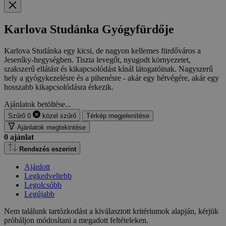
Karlova Studánka Gyógyfürdője
Karlova Studánka egy kicsi, de nagyon kellemes fürdőváros a
Jeseníky-hegységben. Tiszta levegőt, nyugodt környezetet,
szakszerű ellátást és kikapcsolódást kínál látogatóinak. Nagyszerű
hely a gyógykezelésre és a pihenésre - akár egy hétvégére, akár egy
hosszabb kikapcsolódásra érkezik.
Ajánlatok betöltése...
Szűrő
0
közel
szűrő
Térkép megjelenítése
Ajánlatok megtekintése
0
ajánlat
Rendezés eszerint
Ajánlott
Legkedveltebb
Legolcsóbb
Legújabb
Nem találunk tartózkodást a kiválasztott kritériumok alapján, kérjük
próbáljon módosítani a megadott feltételeken.