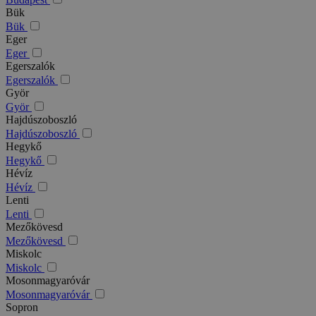
Bük
Bük
Eger
Eger
Egerszalók
Egerszalók
Györ
Györ
Hajdúszoboszló
Hajdúszoboszló
Hegykő
Hegykő
Hévíz
Hévíz
Lenti
Lenti
Mezőkövesd
Mezőkövesd
Miskolc
Miskolc
Mosonmagyaróvár
Mosonmagyaróvár
Sopron