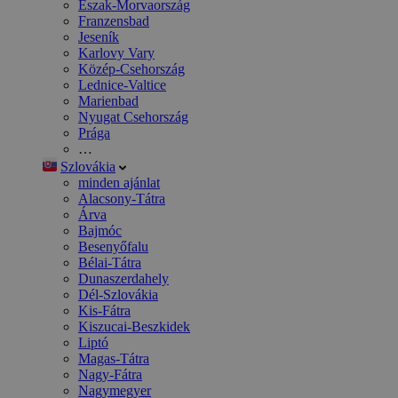
Észak-Morvaország
Franzensbad
Jeseník
Karlovy Vary
Közép-Csehország
Lednice-Valtice
Marienbad
Nyugat Csehország
Prága
…
Szlovákia
minden ajánlat
Alacsony-Tátra
Árva
Bajmóc
Besenyőfalu
Bélai-Tátra
Dunaszerdahely
Dél-Szlovákia
Kis-Fátra
Kiszucai-Beszkidek
Liptó
Magas-Tátra
Nagy-Fátra
Nagymegyer