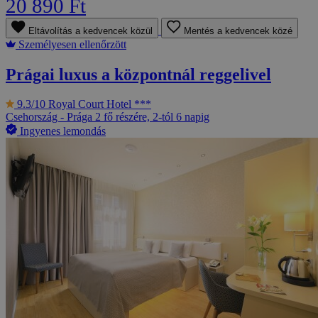
20 890 Ft
Eltávolítás a kedvencek közül
Mentés a kedvencek közé
Személyesen ellenőrzött
Prágai luxus a központnál reggelivel
9.3/10
Royal Court Hotel ***
Csehország - Prága
2 fő részére, 2-tól 6 napig
Ingyenes lemondás