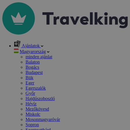
Ajánlatok
Magyarország
minden ajánlat
Balaton
Bogács
Budapest
Bük
Eger
Egerszalók
Győr
Hajdúszoboszló
Hévíz
Mezőkövesd
Miskolc
Mosonmagyaróvár
Sopron
Szentgotthárd