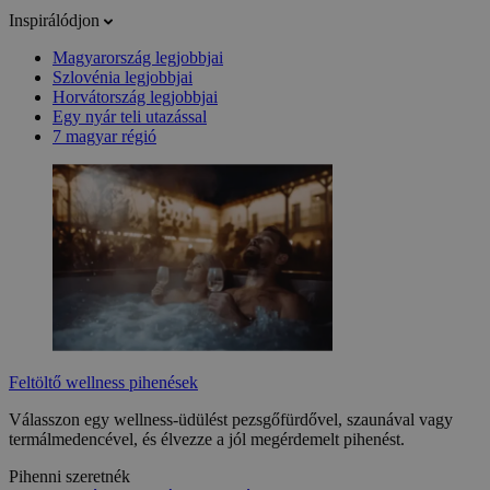
Inspirálódjon
Magyarország legjobbjai
Szlovénia legjobbjai
Horvátország legjobbjai
Egy nyár teli utazással
7 magyar régió
Feltöltő wellness pihenések
Válasszon egy wellness-üdülést pezsgőfürdővel, szaunával vagy
termálmedencével, és élvezze a jól megérdemelt pihenést.
Pihenni szeretnék