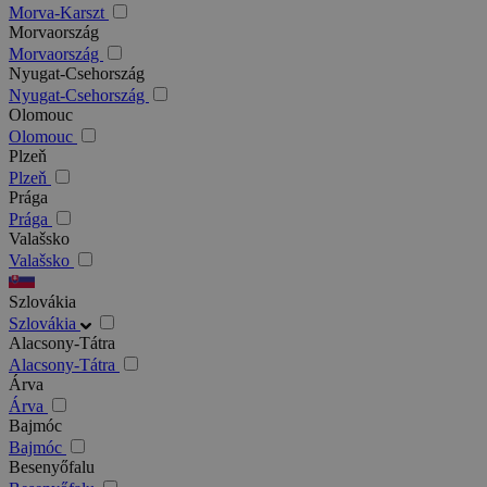
Morva-Karszt
Morvaország
Morvaország
Nyugat-Csehország
Nyugat-Csehország
Olomouc
Olomouc
Plzeň
Plzeň
Prága
Prága
Valašsko
Valašsko
Szlovákia
Szlovákia
Alacsony-Tátra
Alacsony-Tátra
Árva
Árva
Bajmóc
Bajmóc
Besenyőfalu