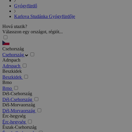
Gyógyfürdő
Karlova Studánka Gyógyfürdője
Hová utazik?
Válasszon egy országot, régiót...
Csehország
Csehország
Adrspach
Adrspach
Beszkidek
Beszkidek
Brno
Brno
Dél-Csehország
Dél-Csehország
Dél-Morvaország
Dél-Morvaország
Érc-hegység
Érc-hegység
Észak-Csehország