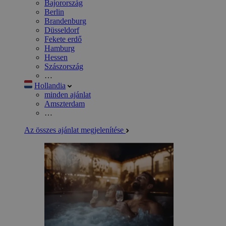
Bajorország
Berlin
Brandenburg
Düsseldorf
Fekete erdő
Hamburg
Hessen
Szászország
…
Hollandia
minden ajánlat
Amszterdam
…
Az összes ajánlat megjelenítése