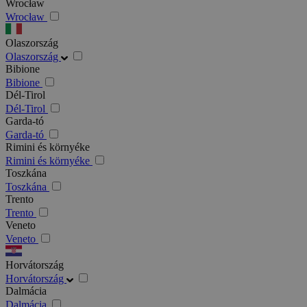
Wrocław
Wrocław
Olaszország
Olaszország
Bibione
Bibione
Dél-Tirol
Dél-Tirol
Garda-tó
Garda-tó
Rimini és környéke
Rimini és környéke
Toszkána
Toszkána
Trento
Trento
Veneto
Veneto
Horvátország
Horvátország
Dalmácia
Dalmácia