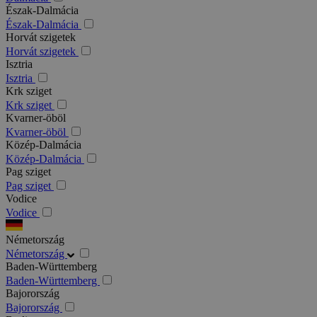
Észak-Dalmácia
Észak-Dalmácia
Horvát szigetek
Horvát szigetek
Isztria
Isztria
Krk sziget
Krk sziget
Kvarner-öböl
Kvarner-öböl
Közép-Dalmácia
Közép-Dalmácia
Pag sziget
Pag sziget
Vodice
Vodice
Németország
Németország
Baden-Württemberg
Baden-Württemberg
Bajorország
Bajorország