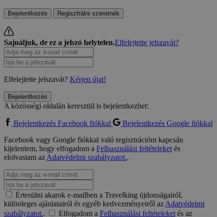
Bejelentkezés
Regisztrálni szeretnék
Sajnáljuk, de ez a jelszó helytelen.
Elfelejtette jelszavát?
Elfelejtette jelszavát?
Kérjen újat!
Bejelentkezés
A közösségi oldalán keresztül is bejelentkezhet:
Bejelentkezés Facebook fiókkal
Bejelentkezés Google fiókkal
Facebook vagy Google fiókkal való regisztrációm kapcsán
kijelentem, hogy elfogadom a
Felhasználási feltételeket
és
elolvastam az
Adatvédelmi szabályzatot.
.
Értesülni akarok e-mailben a Travelking újdonságairól,
különleges ajánlatairól és egyéb kedvezményeiről az
Adatvédelmi
szabályzatot.
.
Elfogadom a
Felhasználási feltételeket
és az