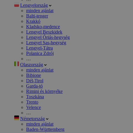
Lengyelország
minden ajánlat
Balti-tenger
Krakkó
Kladsko-medence
Lengyel Beszkidek
Lengyel Óriás-hegység
Lengyel Sas-hegység
Lengyel-Tátra
Polanica Zdrój
…
Olaszország
minden ajánlat
Bibione
Dél-Tirol
Garda-tó
Rimini és környéke
Toszkána
Trento
Velence
…
Németország
minden ajánlat
Baden-Württemberg