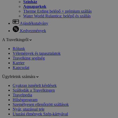
Színház
Aquaparkok
Therme Erding belépő + prémium szállás
Water World Rulantica: belépő és szállás
Ajándékutalvány
Kedvezmények
A Travelkingről
Rólunk
Vélemények és tapasztalatok
Travelking segítség
Karrier
Kapcsolat
Ügyfeleink számára
Gyakran ismételt kérdések
Szállodák a Travelkingen
Travelpedia
Hűségprogram
Személyesen ellenőrzött szállások
Nyár, utazással tele
Utazási élmények Szép-kártyával