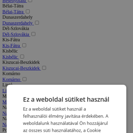
Besenyőfalu
Bélai-Tátra
Bélai-Tátra
Dunaszerdahely
Dunaszerdahely
Dél-Szlovákia
Dél-Szlovákia
Kis-Fátra
Kis-Fátra
Kisbélic
Kisbélic
Kiszucai-Beszkidek
Kiszucai-Beszkidek
Komárno
Komárno
Liptó
Liptó
Magas-Tátra
Ez a weboldal sütiket használ
Magas-Tátra
Nagy-Fátra
Ez a weboldal sütiket használ a
Nagy-Fátra
felhasználói élmény javítása érdekében. A
Nagymegyer
weboldalunk használatával Ön hozzájárul
Nagymegyer
az összes süti használatához, a Cookie
Podhajska