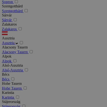
Sopron
Szentgotthárd
Szentgotthárd
Sárvár
Sárvár
Zalakaros
Zalakaros
Ausztria
Ausztria
Alacsony Tauern
Alacsony Tauern
Alpok
Alpok
Alsó-Ausztria
Alsó-Ausztria
Bécs
Bécs
Hohe Tauern
Hohe Tauern
Karintia
Karintia
Stájerország
Stájerország