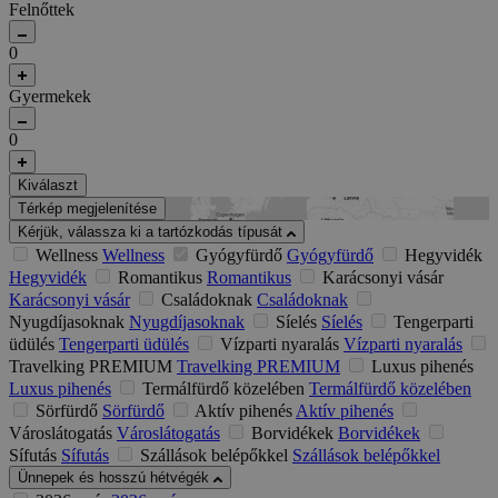
Felnőttek
0
Gyermekek
0
Kiválaszt
Térkép megjelenítése
Kérjük, válassza ki a tartózkodás típusát
Wellness
Wellness
Gyógyfürdő
Gyógyfürdő
Hegyvidék
Hegyvidék
Romantikus
Romantikus
Karácsonyi vásár
Karácsonyi vásár
Családoknak
Családoknak
Nyugdíjasoknak
Nyugdíjasoknak
Síelés
Síelés
Tengerparti
üdülés
Tengerparti üdülés
Vízparti nyaralás
Vízparti nyaralás
Travelking PREMIUM
Travelking PREMIUM
Luxus pihenés
Luxus pihenés
Termálfürdő közelében
Termálfürdő közelében
Sörfürdő
Sörfürdő
Aktív pihenés
Aktív pihenés
Városlátogatás
Városlátogatás
Borvidékek
Borvidékek
Sífutás
Sífutás
Szállások belépőkkel
Szállások belépőkkel
Ünnepek és hosszú hétvégék