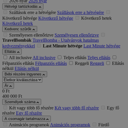
2026 nyár
2026 nyár
Hétvégi tartózkodás
Szállások erre a hétvégére
Szállások erre a hétvégére
Következő hétvége
Következő hétvége
Következő hetek
Következő hetek
Kedvenc szűrők
Személyesen ellenőrizve
Személyesen ellenőrizve
TravelBombák
TravelBomba - Utalványok hatalmas
kedvezményekkel
Last Minute hétvége
Last Minute hétvége
Ellátás
All inclusive
All inclusive
Teljes ellátás
Teljes ellátás
Félpanziós ellátás
Félpanziós ellátás
Reggeli
Reggeli
Ellátás
nélkül
Ellátás nélkül
Bébi részére ingyenes
Ár
0
Ft
400 000
Ft
Személyek száma
Két vagy több fő részére
Két vagy több fő részére
Egy fő
részére
Egy fő részére
A csomagár tartalmazza
Animációs programok
Animációs programok
Fürdő