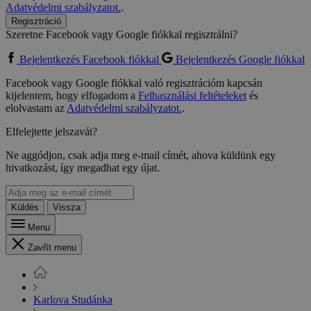
Adatvédelmi szabályzatot.
.
Regisztráció
Szeretne Facebook vagy Google fiókkal regisztrálni?
Bejelentkezés Facebook fiókkal
Bejelentkezés Google fiókkal
Facebook vagy Google fiókkal való regisztrációm kapcsán
kijelentem, hogy elfogadom a
Felhasználási feltételeket
és
elolvastam az
Adatvédelmi szabályzatot.
.
Elfelejtette jelszavát?
Ne aggódjon, csak adja meg e-mail címét, ahova küldünk egy
hivatkozást, így megadhat egy újat.
Küldés
Vissza
Menu
Zavřít menu
Karlova Studánka