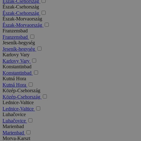
Észak-Csehország
Észak-Csehország
Észak-Csehország
Észak-Morvaország
Észak-Morvaország
Franzensbad
Franzensbad
Jeseník-hegység
Jeseník-hegység
Karlovy Vary
Karlovy Vary
Konstantinbad
Konstantinbad
Kutná Hora
Kutná Hora
Közép-Csehország
Közép-Csehország
Lednice-Valtice
Lednice-Valtice
Luhačovice
Luhačovice
Marienbad
Marienbad
Morva-Karszt