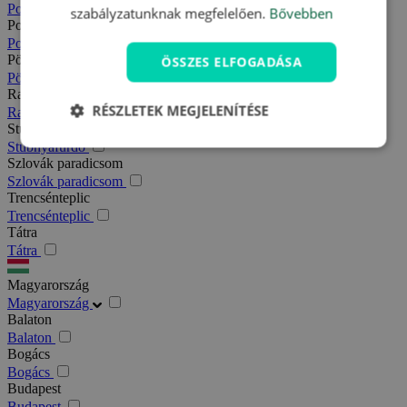
Podhajska
szabályzatunknak megfelelően.
Bővebben
Pozsony
Pozsony
Pöstyén
ÖSSZES ELFOGADÁSA
Pöstyén
Rajecfürdő
RÉSZLETEK MEGJELENÍTÉSE
Rajecfürdő
Stubnyafürdő
Stubnyafürdő
Szlovák paradicsom
Szlovák paradicsom
Trencsénteplic
Trencsénteplic
Tátra
Tátra
Magyarország
Magyarország
Balaton
Balaton
Bogács
Bogács
Budapest
Budapest