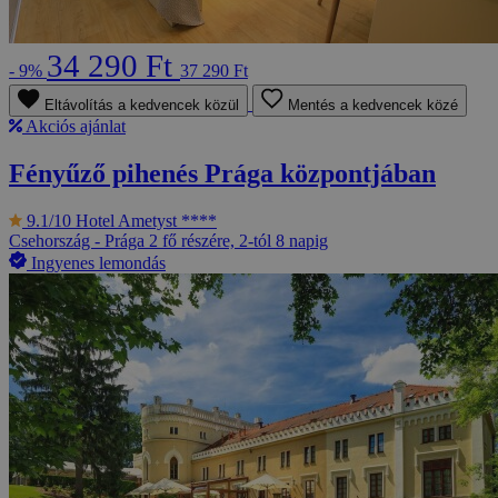
34 290 Ft
- 9%
37 290 Ft
Eltávolítás a kedvencek közül
Mentés a kedvencek közé
Akciós ajánlat
Fényűző pihenés Prága központjában
9.1/10
Hotel Ametyst ****
Csehország - Prága
2 fő részére, 2-tól 8 napig
Ingyenes lemondás