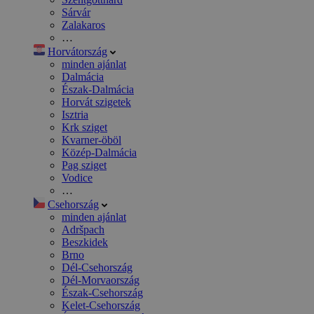
Sárvár
Zalakaros
…
Horvátország
minden ajánlat
Dalmácia
Észak-Dalmácia
Horvát szigetek
Isztria
Krk sziget
Kvarner-öböl
Közép-Dalmácia
Pag sziget
Vodice
…
Csehország
minden ajánlat
Adršpach
Beszkidek
Brno
Dél-Csehország
Dél-Morvaország
Észak-Csehország
Kelet-Csehország