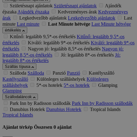
Születésnapi ajánlatok
Születésnapi ajánlatok
Ajándék
éjszaka
Ajándék éjszaka
Kedvezményes árak
Kedvezményes
árak
Legkedvezőbb ajánlatok
Legkedvezőbb ajánlatok
Last
minute
Last minute
Last Minute hétvége
Last Minute hétvége
értékelés
Kitűnő: legalább 9,5*-os értékelés
Kitűnő: legalább 9,5*-os
értékelés
Kiváló: legalább 9*-os értékelés
Kiváló: legalább 9*-os
értékelés
Nagyon jó: legalább 8,5*-os értékelés
Nagyon jó:
legalább 8,5*-os értékelés
Jó: legalább 8*-os értékelés
Jó:
legalább 8*-os értékelés
Szállás típusa
Szálloda
Szálloda
Panzió
Panzió
Kastélyszálló
Kastélyszálló
Különleges szálláshelyek
Különleges
szálláshelyek
5*-os hotelek
5*-os hotelek
Glamping
Glamping
Szállodaláncok
Park Inn by Radisson szállodák
Park Inn by Radisson szállodák
Danubius Hotelek
Danubius Hotelek
Tropical Islands
Tropical Islands
Ajánlat térkép
Összesen
0
ajánlat