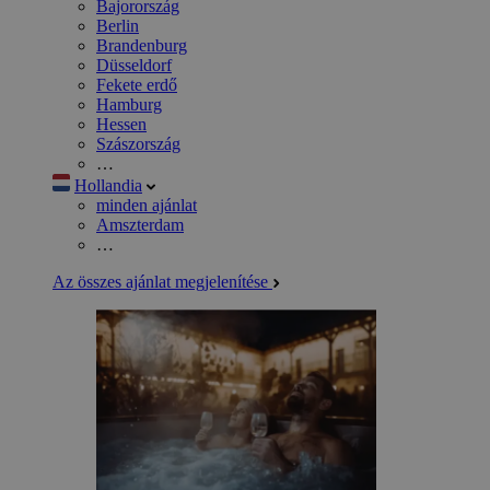
Bajorország
Berlin
Brandenburg
Düsseldorf
Fekete erdő
Hamburg
Hessen
Szászország
…
Hollandia
minden ajánlat
Amszterdam
…
Az összes ajánlat megjelenítése