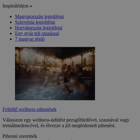
Inspirálódjon
Magyarország legjobbjai
Szlovénia legjobbjai
Horvátország legjobbjai
Egy nyár teli utazással
7 magyar régió
Feltöltő wellness pihenések
Válasszon egy wellness-üdülést pezsgőfürdővel, szaunával vagy
termálmedencével, és élvezze a jól megérdemelt pihenést.
Pihenni szeretnék