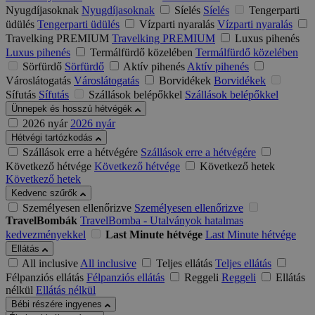
Nyugdíjasoknak
Nyugdíjasoknak
Síelés
Síelés
Tengerparti
üdülés
Tengerparti üdülés
Vízparti nyaralás
Vízparti nyaralás
Travelking PREMIUM
Travelking PREMIUM
Luxus pihenés
Luxus pihenés
Termálfürdő közelében
Termálfürdő közelében
Sörfürdő
Sörfürdő
Aktív pihenés
Aktív pihenés
Városlátogatás
Városlátogatás
Borvidékek
Borvidékek
Sífutás
Sífutás
Szállások belépőkkel
Szállások belépőkkel
Ünnepek és hosszú hétvégék
2026 nyár
2026 nyár
Hétvégi tartózkodás
Szállások erre a hétvégére
Szállások erre a hétvégére
Következő hétvége
Következő hétvége
Következő hetek
Következő hetek
Kedvenc szűrők
Személyesen ellenőrizve
Személyesen ellenőrizve
TravelBombák
TravelBomba - Utalványok hatalmas
kedvezményekkel
Last Minute hétvége
Last Minute hétvége
Ellátás
All inclusive
All inclusive
Teljes ellátás
Teljes ellátás
Félpanziós ellátás
Félpanziós ellátás
Reggeli
Reggeli
Ellátás
nélkül
Ellátás nélkül
Bébi részére ingyenes