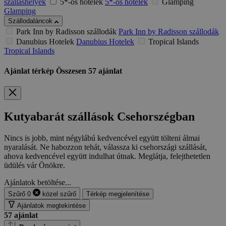
szálláshelyek
5*-os hotelek
5*-os hotelek
Glamping
Glamping
Szállodaláncok
Park Inn by Radisson szállodák
Park Inn by Radisson szállodák
Danubius Hotelek
Danubius Hotelek
Tropical Islands
Tropical Islands
Ajánlat térkép
Összesen
57
ajánlat
Kutyabarát szállások Csehorszégban
Nincs is jobb, mint négylábú kedvencével együtt tölteni álmai
nyaralását. Ne habozzon tehát, válassza ki csehországi szállását,
ahova kedvencével együtt indulhat útnak. Meglátja, felejthetetlen
üdülés vár Önökre.
Ajánlatok betöltése...
Szűrő
0
közel
szűrő
Térkép megjelenítése
Ajánlatok megtekintése
57
ajánlat