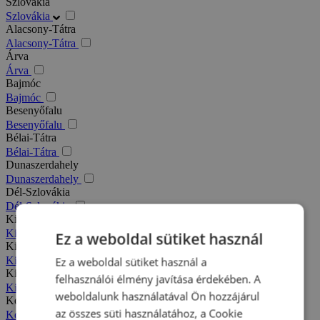
Szlovákia
Szlovákia
Alacsony-Tátra
Alacsony-Tátra
Árva
Árva
Bajmóc
Bajmóc
Besenyőfalu
Besenyőfalu
Bélai-Tátra
Bélai-Tátra
Dunaszerdahely
Dunaszerdahely
Dél-Szlovákia
Dél-Szlovákia
Kis-Fátra
Kis-Fátra
Ez a weboldal sütiket használ
Kisbélic
Kisbélic
Ez a weboldal sütiket használ a
Kiszucai-Beszkidek
felhasználói élmény javítása érdekében. A
Kiszucai-Beszkidek
weboldalunk használatával Ön hozzájárul
Komárno
az összes süti használatához, a Cookie
Komárno