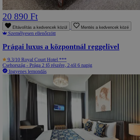
20 890 Ft
Eltávolítás a kedvencek közül
Mentés a kedvencek közé
Személyesen ellenőrzött
Prágai luxus a központnál reggelivel
9.3/10
Royal Court Hotel ***
Csehország - Prága
2 fő részére, 2-tól 6 napig
Ingyenes lemondás