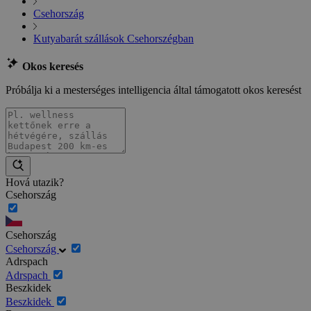
Csehország
Kutyabarát szállások Csehorszégban
Okos keresés
Próbálja ki a mesterséges intelligencia által támogatott okos keresést
Hová utazik?
Csehország
Csehország
Csehország
Adrspach
Adrspach
Beszkidek
Beszkidek