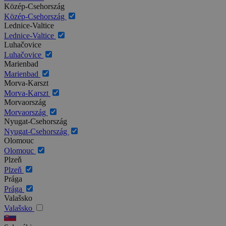
Közép-Csehország
Közép-Csehország
Lednice-Valtice
Lednice-Valtice
Luhačovice
Luhačovice
Marienbad
Marienbad
Morva-Karszt
Morva-Karszt
Morvaország
Morvaország
Nyugat-Csehország
Nyugat-Csehország
Olomouc
Olomouc
Plzeň
Plzeň
Prága
Prága
Valašsko
Valašsko