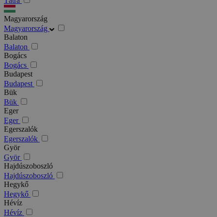
Tátra
Magyarország
Magyarország
Balaton
Balaton
Bogács
Bogács
Budapest
Budapest
Bük
Bük
Eger
Eger
Egerszalók
Egerszalók
Györ
Györ
Hajdúszoboszló
Hajdúszoboszló
Hegykő
Hegykő
Hévíz
Hévíz