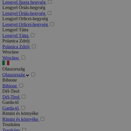
Lengyel Jizera hegység
Lengyel Óriás-hegység
Lengyel Óriás-hegység
Lengyel Orlicei-hegység
Lengyel Orlicei-hegység
Lengyel Tátra
Lengyel Tátra
Polanica Zdrój
Polanica Zdrój
Wrocław
Wrocław
Olaszország
Olaszország
Bibione
Bibione
Dél-Tirol
Dél-Tirol
Garda-tó
Garda-tó
Rimini és környéke
Rimini és környéke
Toszkána
Toszkána