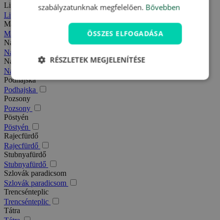
Liptó
szabályzatunknak megfelelően.
Bővebben
Liptó
Magas-Tátra
ÖSSZES ELFOGADÁSA
Magas-Tátra
Nagy-Fátra
Nagy-Fátra
RÉSZLETEK MEGJELENÍTÉSE
Nagymegyer
Nagymegyer
Podhajska
Podhajska
Pozsony
Pozsony
Pöstyén
Pöstyén
Rajecfürdő
Rajecfürdő
Stubnyafürdő
Stubnyafürdő
Szlovák paradicsom
Szlovák paradicsom
Trencsénteplic
Trencsénteplic
Tátra