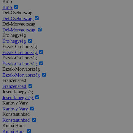
Brno
Brno
Dél-Csehország
Dél-Csehország
Dél-Morvaország
Dél-Morvaország
Érc-hegység
Érc-hegység
Észak-Csehország
Észak-Csehország
Észak-Csehország
Észak-Csehország
Észak-Morvaország
Észak-Morvaország
Franzensbad
Franzensbad
Jeseník-hegység
Jeseník-hegység
Karlovy Vary
Karlovy Vary
Konstantinbad
Konstantinbad
Kutná Hora
Kutná Hora