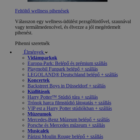
Feltöltő wellness pihenések
Válasszon egy wellness-üdülést pezsgőfürdővel, szaunával
vagy termálmedencével, és élvezze a jól megérdemelt
pihenést.
Pihenni szeretnék
Élmények
Vidámparkok
Europa-Park: Belépő és prémium szállás
Playmobil Funpark belépő + szállás
LEGOLAND® Deutschland belépő + szállás
Koncertek
Backstreet Boys in Düsseldorf + szállás
Kiállítások
Harry Potter™ Stúdió túra + szállás
Trónok harca filmstúdió látogatás + szállás
VIP est a Harry Potter stúdiókban + szállás
Múzeumok
Mercedes-Benz Múzeum belépő + szállás
Porsche és Mercedes múzeum + szállás
Musicalek
Párizsi Moulin Rouge belépő + szállás