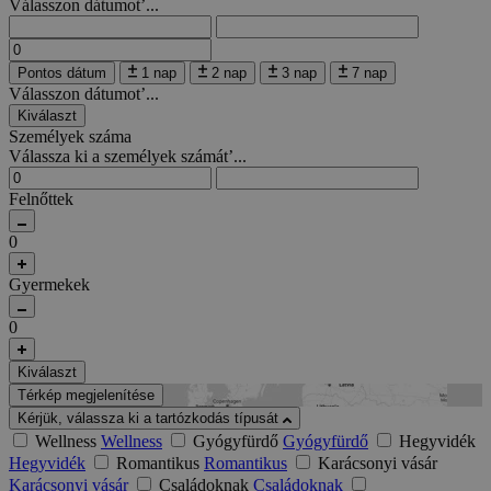
Válasszon dátumot’...
Pontos dátum
1 nap
2 nap
3 nap
7 nap
Válasszon dátumot’...
Kiválaszt
Személyek száma
Válassza ki a személyek számát’...
Felnőttek
0
Gyermekek
0
Kiválaszt
Térkép megjelenítése
Kérjük, válassza ki a tartózkodás típusát
Wellness
Wellness
Gyógyfürdő
Gyógyfürdő
Hegyvidék
Hegyvidék
Romantikus
Romantikus
Karácsonyi vásár
Karácsonyi vásár
Családoknak
Családoknak