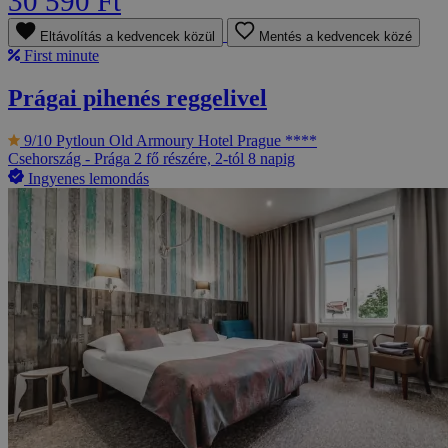
30 590 Ft
Eltávolítás a kedvencek közül
Mentés a kedvencek közé
First minute
Prágai pihenés reggelivel
9/10
Pytloun Old Armoury Hotel Prague ****
Csehország - Prága
2 fő részére, 2-tól 8 napig
Ingyenes lemondás