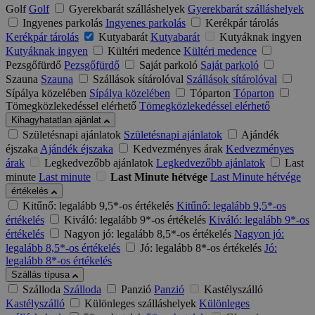
Golf
Golf
Gyerekbarát szálláshelyek
Gyerekbarát szálláshelyek
Ingyenes parkolás
Ingyenes parkolás
Kerékpár tárolás
Kerékpár tárolás
Kutyabarát
Kutyabarát
Kutyáknak ingyen
Kutyáknak ingyen
Kültéri medence
Kültéri medence
Pezsgőfürdő
Pezsgőfürdő
Saját parkoló
Saját parkoló
Szauna
Szauna
Szállások sítárolóval
Szállások sítárolóval
Sípálya közelében
Sípálya közelében
Tóparton
Tóparton
Tömegközlekedéssel elérhető
Tömegközlekedéssel elérhető
Kihagyhatatlan ajánlat
Születésnapi ajánlatok
Születésnapi ajánlatok
Ajándék
éjszaka
Ajándék éjszaka
Kedvezményes árak
Kedvezményes
árak
Legkedvezőbb ajánlatok
Legkedvezőbb ajánlatok
Last
minute
Last minute
Last Minute hétvége
Last Minute hétvége
értékelés
Kitűnő: legalább 9,5*-os értékelés
Kitűnő: legalább 9,5*-os
értékelés
Kiváló: legalább 9*-os értékelés
Kiváló: legalább 9*-os
értékelés
Nagyon jó: legalább 8,5*-os értékelés
Nagyon jó:
legalább 8,5*-os értékelés
Jó: legalább 8*-os értékelés
Jó:
legalább 8*-os értékelés
Szállás típusa
Szálloda
Szálloda
Panzió
Panzió
Kastélyszálló
Kastélyszálló
Különleges szálláshelyek
Különleges