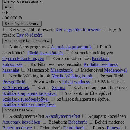
Ár
0
Ft
400 000
Ft
Személyek száma
Két vagy több fő részére
Két vagy több fő részére
Egy fő
részére
Egy fő részére
A csomagár tartalmazza
Animációs programok
Animációs programok
Fürdő
összeköttetés
Fürdő összeköttetés
Gyermekeknek ingyen
Gyermekeknek ingyen
Kerékpár kölcsönzés
Kerékpár
kölcsönzés
Korlátlan wellness használat
Korlátlan wellness
használat
Masszázsok
Masszázsok
Medencével
Medencével
Nordic Walking botok
Nordic Walking botok
Pezsgőfürdő
Pezsgőfürdő
Privát wellness
Privát wellness
SPA kezelések
SPA kezelések
Szauna
Szauna
Szállások aquapark belépővel
Szállások aquapark belépővel
Szállások fürdőbelépővel
Szállások fürdőbelépővel
Szállások állatkerti belépővel
Szállások állatkerti belépővel
Szolgáltatások
Akadálymentesített
Akadálymentesített
Aquapark közelében
Aquapark közelében
Bababarát
Bababarát
Beltéri medence
Beltéri medence
Felnőttbarát
Felnőttbarát
Fitness
Fitness