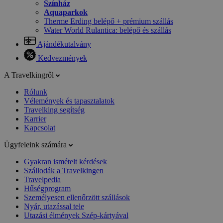
Színház
Aquaparkok
Therme Erding belépő + prémium szállás
Water World Rulantica: belépő és szállás
Ajándékutalvány
Kedvezmények
A Travelkingről
Rólunk
Vélemények és tapasztalatok
Travelking segítség
Karrier
Kapcsolat
Ügyfeleink számára
Gyakran ismételt kérdések
Szállodák a Travelkingen
Travelpedia
Hűségprogram
Személyesen ellenőrzött szállások
Nyár, utazással tele
Utazási élmények Szép-kártyával