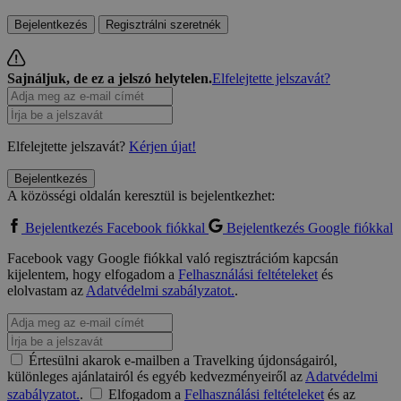
Bejelentkezés
Regisztrálni szeretnék
Sajnáljuk, de ez a jelszó helytelen.
Elfelejtette jelszavát?
Elfelejtette jelszavát?
Kérjen újat!
Bejelentkezés
A közösségi oldalán keresztül is bejelentkezhet:
Bejelentkezés Facebook fiókkal
Bejelentkezés Google fiókkal
Facebook vagy Google fiókkal való regisztrációm kapcsán
kijelentem, hogy elfogadom a
Felhasználási feltételeket
és
elolvastam az
Adatvédelmi szabályzatot.
.
Értesülni akarok e-mailben a Travelking újdonságairól,
különleges ajánlatairól és egyéb kedvezményeiről az
Adatvédelmi
szabályzatot.
.
Elfogadom a
Felhasználási feltételeket
és az