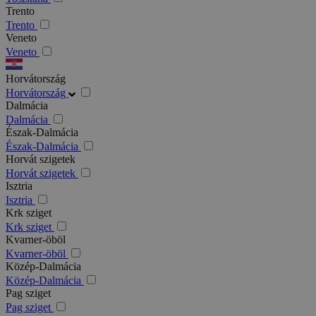
Trento
Trento
Veneto
Veneto
Horvátország
Horvátország
Dalmácia
Dalmácia
Észak-Dalmácia
Észak-Dalmácia
Horvát szigetek
Horvát szigetek
Isztria
Isztria
Krk sziget
Krk sziget
Kvarner-öböl
Kvarner-öböl
Közép-Dalmácia
Közép-Dalmácia
Pag sziget
Pag sziget