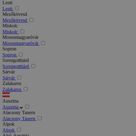
Lenti
Lenti
Mezőkövesd
Mezőkövesd
Miskolc
Miskolc
Mosonmagyaróvár
Mosonmagyaróvár
Sopron
Sopron
Szentgotthárd
Szentgotthárd
Sárvár
Sárvár
Zalakaros
Zalakaros
Ausztria
Ausztria
Alacsony Tauern
Alacsony Tauern
Alpok
Alpok
Alsó-Ausztria