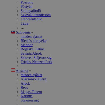
Pozsony
Pöstyén
Stubnyafürdő
Szlovák Paradicsom
Trencsénteplic
Tátra
…
Szlovénia
minden ajánlat
Bled és környéke
Maribor
Rogaška Slatina
Savinja Alpok
Szlovén Stájerország
Triglav Nemzeti Park
…
Ausztria
minden ajánlat
Alacsony-Tauern
Alpok
Bécs
Magas-Tauern
Karintia
Stájerország
…