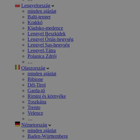
Lengyelország
minden ajánlat
Balti-tenger
Krakkó
Kladsko-medence
Lengyel Beszkidek
Lengyel Óriás-hegység
Lengyel Sas-hegység
Lengyel-Tátra
Polanica Zdrój
…
Olaszország
minden ajánlat
Bibione
Dél-Tirol
Garda-tó
Rimini és környéke
Toszkána
Trento
Velence
…
Németország
minden ajánlat
Baden-Württemberg