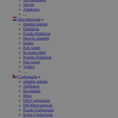
Sárvár
Zalakaros
…
Horvátország
minden ajánlat
Dalmácia
Észak-Dalmácia
Horvát szigetek
Isztria
Krk sziget
Kvarner-öböl
Közép-Dalmácia
Pag sziget
Vodice
…
Csehország
minden ajánlat
Adršpach
Beszkidek
Brno
Dél-Csehország
Dél-Morvaország
Észak-Csehország
Kelet-Csehország