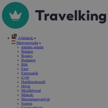
Ajánlatok
Magyarország
minden ajánlat
Balaton
Bogács
Budapest
Bük
Eger
Egerszalók
Győr
Hajdúszoboszló
Hévíz
Mezőkövesd
Miskolc
Mosonmagyaróvár
Sopron
Szentgotthárd