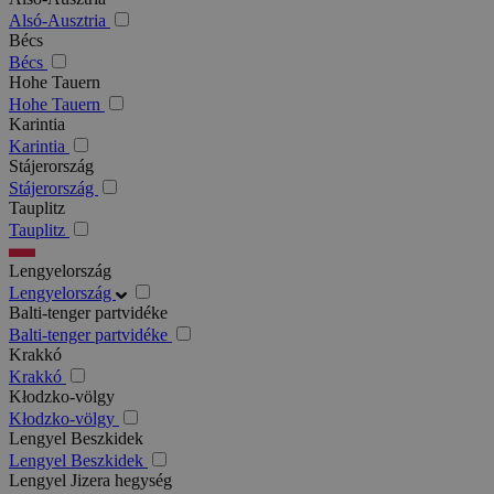
Alsó-Ausztria
Bécs
Bécs
Hohe Tauern
Hohe Tauern
Karintia
Karintia
Stájerország
Stájerország
Tauplitz
Tauplitz
Lengyelország
Lengyelország
Balti-tenger partvidéke
Balti-tenger partvidéke
Krakkó
Krakkó
Kłodzko-völgy
Kłodzko-völgy
Lengyel Beszkidek
Lengyel Beszkidek
Lengyel Jizera hegység