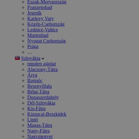
Észak-Morvaország
Franzensbad
Jeseník
Karlovy Vary
Közép-Csehország
Lednice-Valtice
Marienbad
Nyugat Csehország
Prága
…
Szlovákia
minden ajánlat
Alacsony-Tátra
Árva
Bajmóc
Besenyőfalu
Bélai-Tátra
Dunaszerdahely
Dél-Szlovákia
Kis-Fátra
Kiszucai-Beszkidek
Liptó
Magas-Tátra
Nagy-Fátra
Nagymegyer