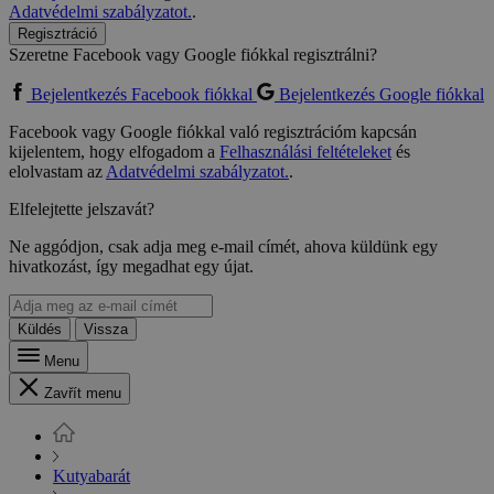
Adatvédelmi szabályzatot.
.
Regisztráció
Szeretne Facebook vagy Google fiókkal regisztrálni?
Bejelentkezés Facebook fiókkal
Bejelentkezés Google fiókkal
Facebook vagy Google fiókkal való regisztrációm kapcsán
kijelentem, hogy elfogadom a
Felhasználási feltételeket
és
elolvastam az
Adatvédelmi szabályzatot.
.
Elfelejtette jelszavát?
Ne aggódjon, csak adja meg e-mail címét, ahova küldünk egy
hivatkozást, így megadhat egy újat.
Küldés
Vissza
Menu
Zavřít menu
Kutyabarát