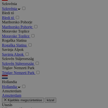
Szlovénia
Szlovénia
Bledi tó
Bledi tó
Mariborsko Pohorje
Mariborsko Pohorje
Moravske Toplice
Moravske Toplice
Rogaška Slatina
Rogaška Slatina
Savinja Alpok
Savinja Alpok
Szlovén Stájerország
Szlovén Stájerország
Triglav Nemzeti Park
Triglav Nemzeti Park
Hollandia
Hollandia
Amszterdam
Amszterdam
Kijelölés megszüntetése
közel
Utazás