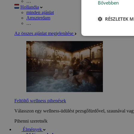
…
Bővebben
Hollandia
minden ajánlat
Amszterdam
RÉSZLETEK M
…
Az összes ajánlat megjelenítése
Feltöltő wellness pihenések
Válasszon egy wellness-üdülést pezsgőfürdővel, szaunával vagy
Pihenni szeretnék
Élmények