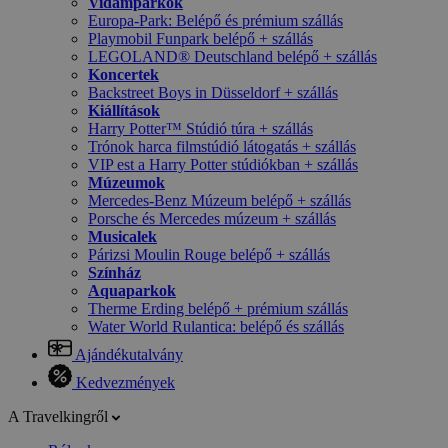
Vidámparkok
Europa-Park: Belépő és prémium szállás
Playmobil Funpark belépő + szállás
LEGOLAND® Deutschland belépő + szállás
Koncertek
Backstreet Boys in Düsseldorf + szállás
Kiállítások
Harry Potter™ Stúdió túra + szállás
Trónok harca filmstúdió látogatás + szállás
VIP est a Harry Potter stúdiókban + szállás
Múzeumok
Mercedes-Benz Múzeum belépő + szállás
Porsche és Mercedes múzeum + szállás
Musicalek
Párizsi Moulin Rouge belépő + szállás
Színház
Aquaparkok
Therme Erding belépő + prémium szállás
Water World Rulantica: belépő és szállás
Ajándékutalvány
Kedvezmények
A Travelkingről