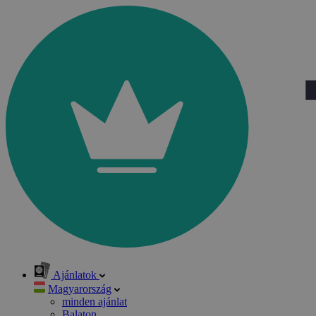
Ajánlatok
Magyarország
minden ajánlat
Balaton