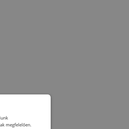
lunk
nak megfelelően.