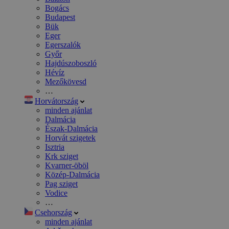
Bogács
Budapest
Bük
Eger
Egerszalók
Győr
Hajdúszoboszló
Hévíz
Mezőkövesd
…
Horvátország
minden ajánlat
Dalmácia
Észak-Dalmácia
Horvát szigetek
Isztria
Krk sziget
Kvarner-öböl
Közép-Dalmácia
Pag sziget
Vodice
…
Csehország
minden ajánlat