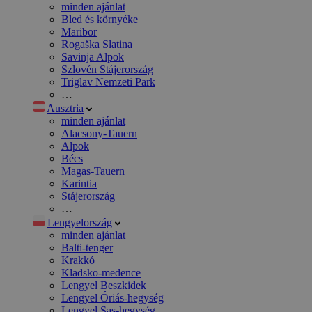
minden ajánlat
Bled és környéke
Maribor
Rogaška Slatina
Savinja Alpok
Szlovén Stájerország
Triglav Nemzeti Park
…
Ausztria
minden ajánlat
Alacsony-Tauern
Alpok
Bécs
Magas-Tauern
Karintia
Stájerország
…
Lengyelország
minden ajánlat
Balti-tenger
Krakkó
Kladsko-medence
Lengyel Beszkidek
Lengyel Óriás-hegység
Lengyel Sas-hegység