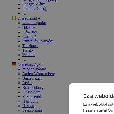
Lengyel-Tátra
Polanica Zdrój
…
Olaszország
minden ajánlat
Bibione
Dél-Tirol
Garda-tó
Rimini és környéke
Toszkána
Trento
Velence
…
Németország
minden ajánlat
Baden-Württemberg
Bajorország
Berlin
Brandenburg
Düsseldorf
Ez a webolda
Fekete erdő
Hamburg
Ez a weboldal süt
Hessen
használatával Ön 
Szászország