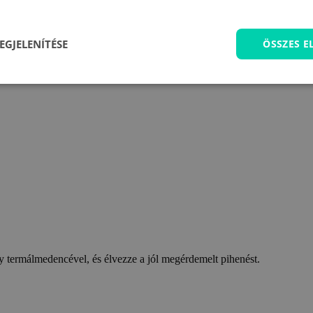
EGJELENÍTÉSE
ÖSSZES 
 termálmedencével, és élvezze a jól megérdemelt pihenést.