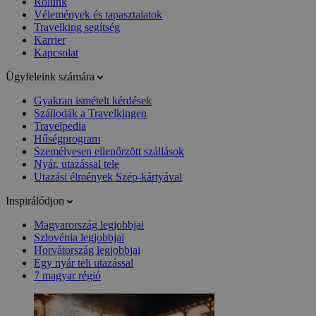
Rólunk
Vélemények és tapasztalatok
Travelking segítség
Karrier
Kapcsolat
Ügyfeleink számára
Gyakran ismételt kérdések
Szállodák a Travelkingen
Travelpedia
Hűségprogram
Személyesen ellenőrzött szállások
Nyár, utazással tele
Utazási élmények Szép-kártyával
Inspirálódjon
Magyarország legjobbjai
Szlovénia legjobbjai
Horvátország legjobbjai
Egy nyár teli utazással
7 magyar régió