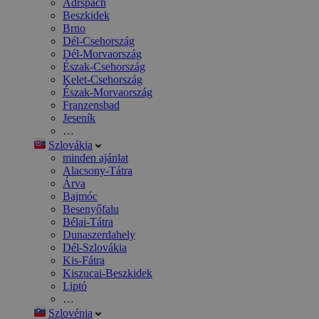
Adršpach
Beszkidek
Brno
Dél-Csehország
Dél-Morvaország
Észak-Csehország
Kelet-Csehország
Észak-Morvaország
Franzensbad
Jeseník
…
Szlovákia
minden ajánlat
Alacsony-Tátra
Árva
Bajmóc
Besenyőfalu
Bélai-Tátra
Dunaszerdahely
Dél-Szlovákia
Kis-Fátra
Kiszucai-Beszkidek
Liptó
…
Szlovénia