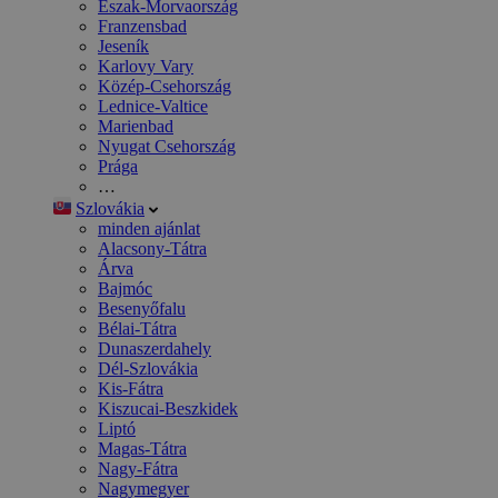
Észak-Morvaország
Franzensbad
Jeseník
Karlovy Vary
Közép-Csehország
Lednice-Valtice
Marienbad
Nyugat Csehország
Prága
…
Szlovákia
minden ajánlat
Alacsony-Tátra
Árva
Bajmóc
Besenyőfalu
Bélai-Tátra
Dunaszerdahely
Dél-Szlovákia
Kis-Fátra
Kiszucai-Beszkidek
Liptó
Magas-Tátra
Nagy-Fátra
Nagymegyer