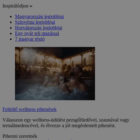
Inspirálódjon
Magyarország legjobbjai
Szlovénia legjobbjai
Horvátország legjobbjai
Egy nyár teli utazással
7 magyar régió
Feltöltő wellness pihenések
Válasszon egy wellness-üdülést pezsgőfürdővel, szaunával vagy
termálmedencével, és élvezze a jól megérdemelt pihenést.
Pihenni szeretnék