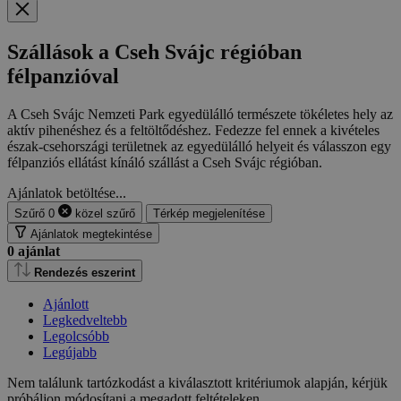
Szállások a Cseh Svájc régióban
félpanzióval
A Cseh Svájc Nemzeti Park egyedülálló természete tökéletes hely az
aktív pihenéshez és a feltöltődéshez. Fedezze fel ennek a kivételes
észak-csehországi területnek az egyedülálló helyeit és válasszon egy
félpanziós ellátást kínáló szállást a Cseh Svájc régióban.
Ajánlatok betöltése...
Szűrő
0
közel
szűrő
Térkép megjelenítése
Ajánlatok megtekintése
0
ajánlat
Rendezés eszerint
Ajánlott
Legkedveltebb
Legolcsóbb
Legújabb
Nem találunk tartózkodást a kiválasztott kritériumok alapján, kérjük
próbáljon módosítani a megadott feltételeken.