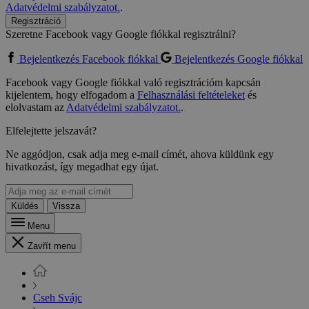
Adatvédelmi szabályzatot.
.
Regisztráció
Szeretne Facebook vagy Google fiókkal regisztrálni?
Bejelentkezés Facebook fiókkal
Bejelentkezés Google fiókkal
Facebook vagy Google fiókkal való regisztrációm kapcsán
kijelentem, hogy elfogadom a
Felhasználási feltételeket
és
elolvastam az
Adatvédelmi szabályzatot.
.
Elfelejtette jelszavát?
Ne aggódjon, csak adja meg e-mail címét, ahova küldünk egy
hivatkozást, így megadhat egy újat.
Küldés
Vissza
Menu
Zavřít menu
Cseh Svájc