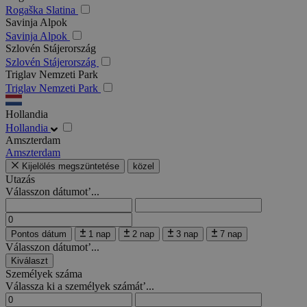
Rogaška Slatina
Savinja Alpok
Savinja Alpok
Szlovén Stájerország
Szlovén Stájerország
Triglav Nemzeti Park
Triglav Nemzeti Park
Hollandia
Hollandia
Amszterdam
Amszterdam
Kijelölés megszüntetése
közel
Utazás
Válasszon dátumot’...
Pontos dátum
1 nap
2 nap
3 nap
7 nap
Válasszon dátumot’...
Kiválaszt
Személyek száma
Válassza ki a személyek számát’...