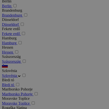
Berlin
Berlin
Brandenburg
Brandenburg
Düsseldorf
Düsseldorf
Fekete erdő
Fekete erdő
Hamburg
Hamburg
Hessen
Hessen
Szászország
Szászország
Szlovénia
Szlovénia
Bledi tó
Bledi tó
Mariborsko Pohorje
Mariborsko Pohorje
Moravske Toplice
Moravske Toplice
Rogaška Slatina