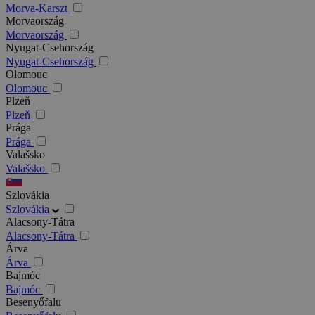
Morva-Karszt
Morvaország
Morvaország
Nyugat-Csehország
Nyugat-Csehország
Olomouc
Olomouc
Plzeň
Plzeň
Prága
Prága
Valašsko
Valašsko
Szlovákia
Szlovákia
Alacsony-Tátra
Alacsony-Tátra
Árva
Árva
Bajmóc
Bajmóc
Besenyőfalu