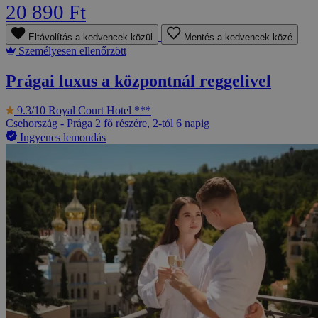
20 890 Ft
Eltávolítás a kedvencek közül
Mentés a kedvencek közé
Személyesen ellenőrzött
Prágai luxus a központnál reggelivel
9.3/10
Royal Court Hotel ***
Csehország - Prága
2 fő részére, 2-tól 6 napig
Ingyenes lemondás