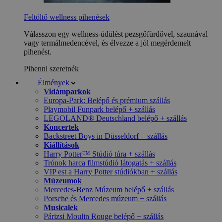
Feltöltő wellness pihenések
Válasszon egy wellness-üdülést pezsgőfürdővel, szaunával
vagy termálmedencével, és élvezze a jól megérdemelt
pihenést.
Pihenni szeretnék
Élmények
Vidámparkok
Europa-Park: Belépő és prémium szállás
Playmobil Funpark belépő + szállás
LEGOLAND® Deutschland belépő + szállás
Koncertek
Backstreet Boys in Düsseldorf + szállás
Kiállítások
Harry Potter™ Stúdió túra + szállás
Trónok harca filmstúdió látogatás + szállás
VIP est a Harry Potter stúdiókban + szállás
Múzeumok
Mercedes-Benz Múzeum belépő + szállás
Porsche és Mercedes múzeum + szállás
Musicalek
Párizsi Moulin Rouge belépő + szállás