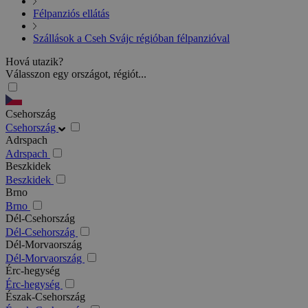
Félpanziós ellátás
Szállások a Cseh Svájc régióban félpanzióval
Hová utazik?
Válasszon egy országot, régiót...
Csehország
Csehország
Adrspach
Adrspach
Beszkidek
Beszkidek
Brno
Brno
Dél-Csehország
Dél-Csehország
Dél-Morvaország
Dél-Morvaország
Érc-hegység
Érc-hegység
Észak-Csehország