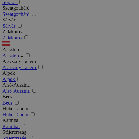
Sopron
Szentgotthárd
Szentgotthárd
Sárvár
Sárvár
Zalakaros
Zalakaros
Ausztria
Ausztria
Alacsony Tauern
Alacsony Tauern
Alpok
Alpok
Alsó-Ausztria
Alsó-Ausztria
Bécs
Bécs
Hohe Tauern
Hohe Tauern
Karintia
Karintia
Stájerország
Stájerország