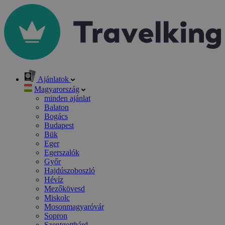
Ajánlatok
Magyarország
minden ajánlat
Balaton
Bogács
Budapest
Bük
Eger
Egerszalók
Győr
Hajdúszoboszló
Hévíz
Mezőkövesd
Miskolc
Mosonmagyaróvár
Sopron
Szentgotthárd