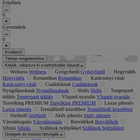
Felnőttek
0
Gyermekek
0
Kiválaszt
Térkép megjelenítése
Kérjük, válassza ki a tartózkodás típusát
Wellness
Wellness
Gyógyfürdő
Gyógyfürdő
Hegyvidék
Hegyvidék
Romantikus
Romantikus
Karácsonyi vásár
Karácsonyi vásár
Családoknak
Családoknak
Nyugdíjasoknak
Nyugdíjasoknak
Síelés
Síelés
Tengerparti
üdülés
Tengerparti üdülés
Vízparti nyaralás
Vízparti nyaralás
Travelking PREMIUM
Travelking PREMIUM
Luxus pihenés
Luxus pihenés
Termálfürdő közelében
Termálfürdő közelében
Sörfürdő
Sörfürdő
Aktív pihenés
Aktív pihenés
Városlátogatás
Városlátogatás
Borvidékek
Borvidékek
Sífutás
Sífutás
Szállások belépőkkel
Szállások belépőkkel
Ünnepek és hosszú hétvégék