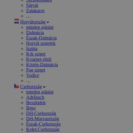
Sárvár
Zalakaros
…
Horvátország
minden ajánlat
Dalmácia
Észak-Dalmácia
Horvát szigetek
Isztria
Krk sziget
Kvarner-öböl
Közép-Dalmácia
Pag sziget
Vodice
…
Csehország
minden ajánlat
Adršpach
Beszkidek
Brno
Dél-Csehország
Dél-Morvaország
Észak-Csehország
Kelet-Csehország