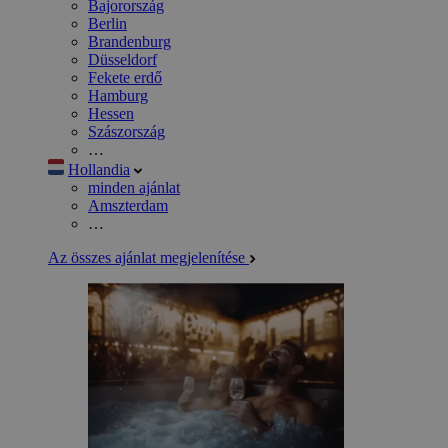
Bajorország
Berlin
Brandenburg
Düsseldorf
Fekete erdő
Hamburg
Hessen
Szászország
…
Hollandia
minden ajánlat
Amszterdam
…
Az összes ajánlat megjelenítése