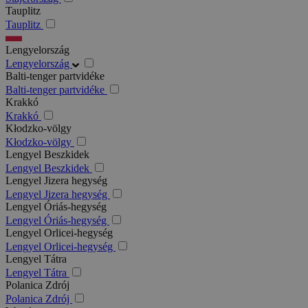
Tauplitz
Tauplitz
Lengyelország
Lengyelország
Balti-tenger partvidéke
Balti-tenger partvidéke
Krakkó
Krakkó
Kłodzko-völgy
Kłodzko-völgy
Lengyel Beszkidek
Lengyel Beszkidek
Lengyel Jizera hegység
Lengyel Jizera hegység
Lengyel Óriás-hegység
Lengyel Óriás-hegység
Lengyel Orlicei-hegység
Lengyel Orlicei-hegység
Lengyel Tátra
Lengyel Tátra
Polanica Zdrój
Polanica Zdrój