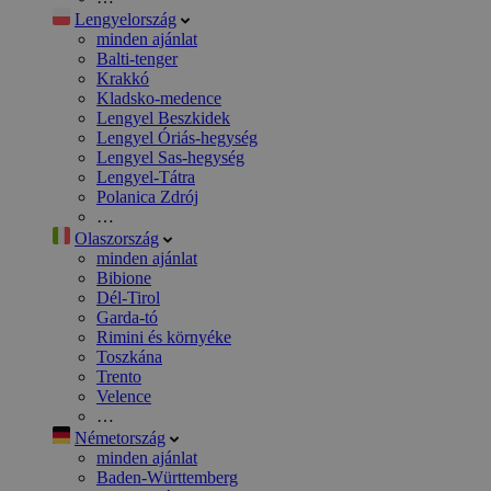
Lengyelország
minden ajánlat
Balti-tenger
Krakkó
Kladsko-medence
Lengyel Beszkidek
Lengyel Óriás-hegység
Lengyel Sas-hegység
Lengyel-Tátra
Polanica Zdrój
…
Olaszország
minden ajánlat
Bibione
Dél-Tirol
Garda-tó
Rimini és környéke
Toszkána
Trento
Velence
…
Németország
minden ajánlat
Baden-Württemberg