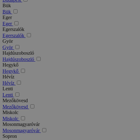
Bük
Bük
Eger
Eger
Egerszalók
Egerszalók
Györ
Györ
Hajdúszoboszló
Hajdúszoboszló
Hegykő
Hegykő
Hévíz
Hévíz
Lenti
Lenti
Mezőkövesd
Mezőkövesd
Miskolc
Miskolc
Mosonmagyaróvár
Mosonmagyaróvár
Sopron