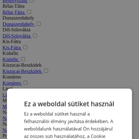
Besenyőfalu
Bélai-Tátra
Bélai-Tátra
Dunaszerdahely
Dunaszerdahely
Dél-Szlovákia
Dél-Szlovákia
Kis-Fátra
Kis-Fátra
Kisbélic
Kisbélic
Kiszucai-Beszkidek
Kiszucai-Beszkidek
Komárno
Komárno
Liptó
Liptó
Magas-Tátra
Ez a weboldal sütiket használ
Magas-Tátra
Nagy-Fátra
Ez a weboldal sütiket használ a
Nagy-Fátra
felhasználói élmény javítása érdekében. A
Nagymegyer
weboldalunk használatával Ön hozzájárul
Nagymegyer
az összes süti használatához, a Cookie
Podhajska