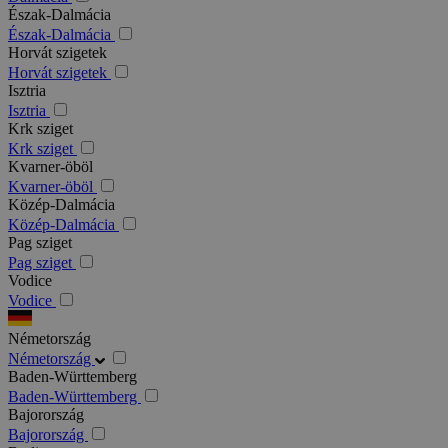
Észak-Dalmácia
Észak-Dalmácia
Horvát szigetek
Horvát szigetek
Isztria
Isztria
Krk sziget
Krk sziget
Kvarner-öböl
Kvarner-öböl
Közép-Dalmácia
Közép-Dalmácia
Pag sziget
Pag sziget
Vodice
Vodice
Németország
Németország
Baden-Württemberg
Baden-Württemberg
Bajorország
Bajorország