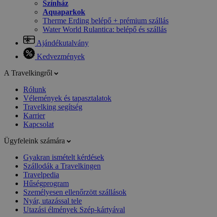
Színház
Aquaparkok
Therme Erding belépő + prémium szállás
Water World Rulantica: belépő és szállás
Ajándékutalvány
Kedvezmények
A Travelkingről
Rólunk
Vélemények és tapasztalatok
Travelking segítség
Karrier
Kapcsolat
Ügyfeleink számára
Gyakran ismételt kérdések
Szállodák a Travelkingen
Travelpedia
Hűségprogram
Személyesen ellenőrzött szállások
Nyár, utazással tele
Utazási élmények Szép-kártyával