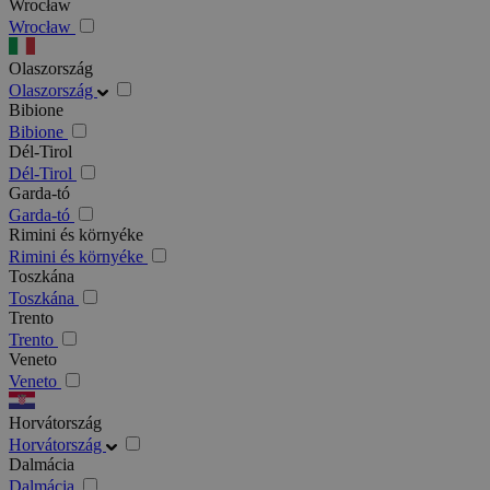
Wrocław
Wrocław
Olaszország
Olaszország
Bibione
Bibione
Dél-Tirol
Dél-Tirol
Garda-tó
Garda-tó
Rimini és környéke
Rimini és környéke
Toszkána
Toszkána
Trento
Trento
Veneto
Veneto
Horvátország
Horvátország
Dalmácia
Dalmácia