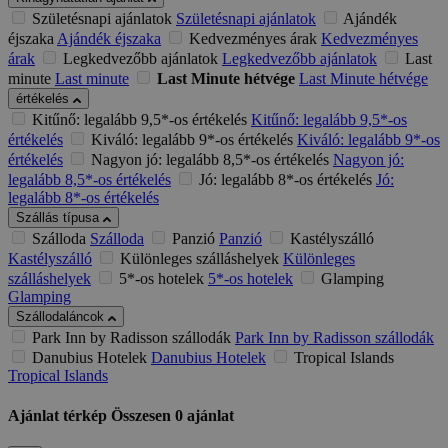
Születésnapi ajánlatok
Születésnapi ajánlatok
Ajándék
éjszaka
Ajándék éjszaka
Kedvezményes árak
Kedvezményes
árak
Legkedvezőbb ajánlatok
Legkedvezőbb ajánlatok
Last
minute
Last minute
Last Minute hétvége
Last Minute hétvége
értékelés
Kitűnő: legalább 9,5*-os értékelés
Kitűnő: legalább 9,5*-os
értékelés
Kiváló: legalább 9*-os értékelés
Kiváló: legalább 9*-os
értékelés
Nagyon jó: legalább 8,5*-os értékelés
Nagyon jó:
legalább 8,5*-os értékelés
Jó: legalább 8*-os értékelés
Jó:
legalább 8*-os értékelés
Szállás típusa
Szálloda
Szálloda
Panzió
Panzió
Kastélyszálló
Kastélyszálló
Különleges szálláshelyek
Különleges
szálláshelyek
5*-os hotelek
5*-os hotelek
Glamping
Glamping
Szállodaláncok
Park Inn by Radisson szállodák
Park Inn by Radisson szállodák
Danubius Hotelek
Danubius Hotelek
Tropical Islands
Tropical Islands
Ajánlat térkép
Összesen
0
ajánlat