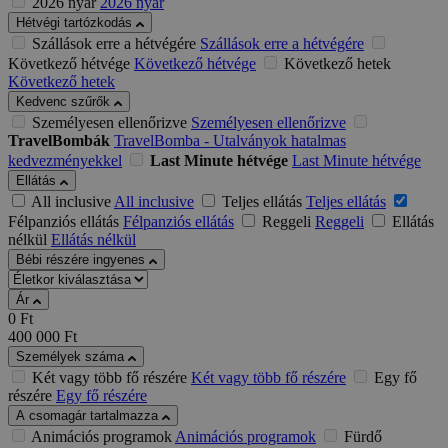
2026 nyár
2026 nyár
Hétvégi tartózkodás
Szállások erre a hétvégére
Szállások erre a hétvégére
Következő hétvége
Következő hétvége
Következő hetek
Következő hetek
Kedvenc szűrők
Személyesen ellenőrizve
Személyesen ellenőrizve
TravelBombák
TravelBomba - Utalványok hatalmas
kedvezményekkel
Last Minute hétvége
Last Minute hétvége
Ellátás
All inclusive
All inclusive
Teljes ellátás
Teljes ellátás
Félpanziós ellátás
Félpanziós ellátás
Reggeli
Reggeli
Ellátás
nélkül
Ellátás nélkül
Bébi részére ingyenes
Ár
0
Ft
400 000
Ft
Személyek száma
Két vagy több fő részére
Két vagy több fő részére
Egy fő
részére
Egy fő részére
A csomagár tartalmazza
Animációs programok
Animációs programok
Fürdő