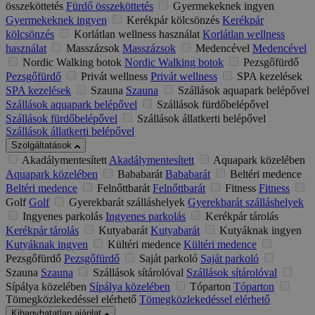
összeköttetés
Fürdő összeköttetés
Gyermekeknek ingyen
Gyermekeknek ingyen
Kerékpár kölcsönzés
Kerékpár
kölcsönzés
Korlátlan wellness használat
Korlátlan wellness
használat
Masszázsok
Masszázsok
Medencével
Medencével
Nordic Walking botok
Nordic Walking botok
Pezsgőfürdő
Pezsgőfürdő
Privát wellness
Privát wellness
SPA kezelések
SPA kezelések
Szauna
Szauna
Szállások aquapark belépővel
Szállások aquapark belépővel
Szállások fürdőbelépővel
Szállások fürdőbelépővel
Szállások állatkerti belépővel
Szállások állatkerti belépővel
Szolgáltatások
Akadálymentesített
Akadálymentesített
Aquapark közelében
Aquapark közelében
Bababarát
Bababarát
Beltéri medence
Beltéri medence
Felnőttbarát
Felnőttbarát
Fitness
Fitness
Golf
Golf
Gyerekbarát szálláshelyek
Gyerekbarát szálláshelyek
Ingyenes parkolás
Ingyenes parkolás
Kerékpár tárolás
Kerékpár tárolás
Kutyabarát
Kutyabarát
Kutyáknak ingyen
Kutyáknak ingyen
Kültéri medence
Kültéri medence
Pezsgőfürdő
Pezsgőfürdő
Saját parkoló
Saját parkoló
Szauna
Szauna
Szállások sítárolóval
Szállások sítárolóval
Sípálya közelében
Sípálya közelében
Tóparton
Tóparton
Tömegközlekedéssel elérhető
Tömegközlekedéssel elérhető
Kihagyhatatlan ajánlat