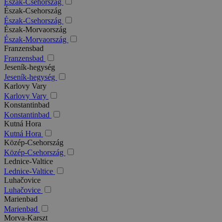
Észak-Csehország
Észak-Csehország
Észak-Csehország
Észak-Morvaország
Észak-Morvaország
Franzensbad
Franzensbad
Jeseník-hegység
Jeseník-hegység
Karlovy Vary
Karlovy Vary
Konstantinbad
Konstantinbad
Kutná Hora
Kutná Hora
Közép-Csehország
Közép-Csehország
Lednice-Valtice
Lednice-Valtice
Luhačovice
Luhačovice
Marienbad
Marienbad
Morva-Karszt