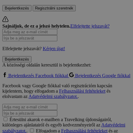
Bejelentkezés
Regisztrálni szeretnék
Sajnáljuk, de ez a jelszó helytelen.
Elfelejtette jelszavát?
Elfelejtette jelszavát?
Kérjen újat!
Bejelentkezés
A közösségi oldalán keresztül is bejelentkezhet:
Bejelentkezés Facebook fiókkal
Bejelentkezés Google fiókkal
Facebook vagy Google fiókkal való regisztrációm kapcsán
kijelentem, hogy elfogadom a
Felhasználási feltételeket
és
elolvastam az
Adatvédelmi szabályzatot.
.
Értesülni akarok e-mailben a Travelking újdonságairól,
különleges ajánlatairól és egyéb kedvezményeiről az
Adatvédelmi
szabályzatot.
.
Elfogadom a
Felhasználási feltételeket
és az