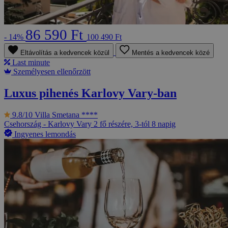
86 590 Ft
- 14%
100 490 Ft
Eltávolítás a kedvencek közül
Mentés a kedvencek közé
Last minute
Személyesen ellenőrzött
Luxus pihenés Karlovy Vary-ban
9.8/10
Villa Smetana ****
Csehország - Karlovy Vary
2 fő részére, 3-tól 8 napig
Ingyenes lemondás