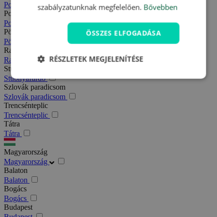
Podhajska
szabályzatunknak megfelelően.
Bővebben
Pozsony
Pozsony
Pöstyén
ÖSSZES ELFOGADÁSA
Pöstyén
Rajecfürdő
RÉSZLETEK MEGJELENÍTÉSE
Rajecfürdő
Stubnyafürdő
Stubnyafürdő
Szlovák paradicsom
Szlovák paradicsom
Trencsénteplic
Trencsénteplic
Tátra
Tátra
Magyarország
Magyarország
Balaton
Balaton
Bogács
Bogács
Budapest
Budapest