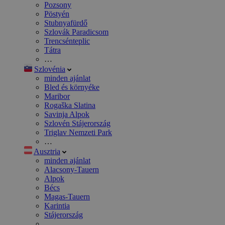
Pozsony
Pöstyén
Stubnyafürdő
Szlovák Paradicsom
Trencsénteplic
Tátra
…
Szlovénia
minden ajánlat
Bled és környéke
Maribor
Rogaška Slatina
Savinja Alpok
Szlovén Stájerország
Triglav Nemzeti Park
…
Ausztria
minden ajánlat
Alacsony-Tauern
Alpok
Bécs
Magas-Tauern
Karintia
Stájerország
…