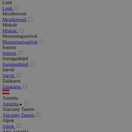
Lenti
Lenti
Mezőkövesd
Mezőkövesd
Miskolc
Miskolc
Mosonmagyaróvár
Mosonmagyaróvár
Sopron
Sopron
Szentgotthárd
Szentgotthárd
Sárvár
Sárvár
Zalakaros
Zalakaros
Ausztria
Ausztria
Alacsony Tauern
Alacsony Tauern
Alpok
Alpok
Alsó-Ausztria