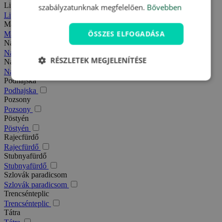
Liptó
szabályzatunknak megfelelően.
Bővebben
Liptó
Magas-Tátra
ÖSSZES ELFOGADÁSA
Magas-Tátra
Nagy-Fátra
Nagy-Fátra
RÉSZLETEK MEGJELENÍTÉSE
Nagymegyer
Nagymegyer
Podhajska
Podhajska
Pozsony
Pozsony
Pöstyén
Pöstyén
Rajecfürdő
Rajecfürdő
Stubnyafürdő
Stubnyafürdő
Szlovák paradicsom
Szlovák paradicsom
Trencsénteplic
Trencsénteplic
Tátra