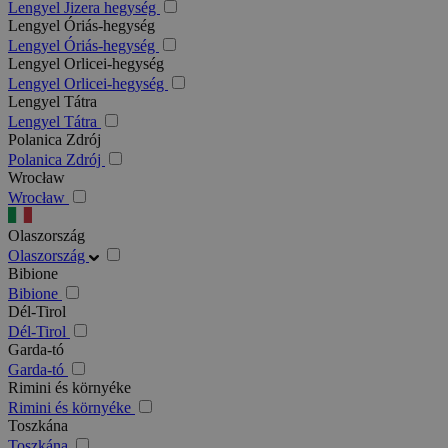
Lengyel Jizera hegység
Lengyel Óriás-hegység
Lengyel Óriás-hegység
Lengyel Orlicei-hegység
Lengyel Orlicei-hegység
Lengyel Tátra
Lengyel Tátra
Polanica Zdrój
Polanica Zdrój
Wrocław
Wrocław
Olaszország
Olaszország
Bibione
Bibione
Dél-Tirol
Dél-Tirol
Garda-tó
Garda-tó
Rimini és környéke
Rimini és környéke
Toszkána
Toszkána