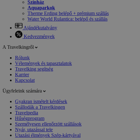
Színház
Aquaparkok
Therme Erding belépő + prémium szállás
Water World Rulantica: belépő és szállás
Ajándékutalvány
Kedvezmények
A Travelkingről
Rólunk
Vélemények és tapasztalatok
Travelking segítség
Karrier
Kapcsolat
Ügyfeleink számára
Gyakran ismételt kérdések
Szállodák a Travelkingen
Travelpedia
Hűségprogram
Személyesen ellenőrzött szállások
Nyár, utazással tele
Utazási élmények Szép-kártyával