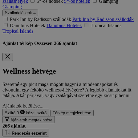
szálláshelyek
5*-os hotelek
5*-os hotelek
Glamping
Glamping
Szállodaláncok
Park Inn by Radisson szállodák
Park Inn by Radisson szállodák
Danubius Hotelek
Danubius Hotelek
Tropical Islands
Tropical Islands
Ajánlat térkép
Összesen
266
ajánlat
Wellness hétvége
Szeretné egy picit maga mögött hagyni a mindennapokat és
elvonulni egy feltöltő wellness-hétvégére? A legjobb ajánlatokat itt
találja. Akár párjával, vagy családjával szeretne egy kicsit pihenni.
Ajánlatok betöltése...
Szűrő
0
közel
szűrő
Térkép megjelenítése
Ajánlatok megtekintése
266
ajánlat
Rendezés eszerint