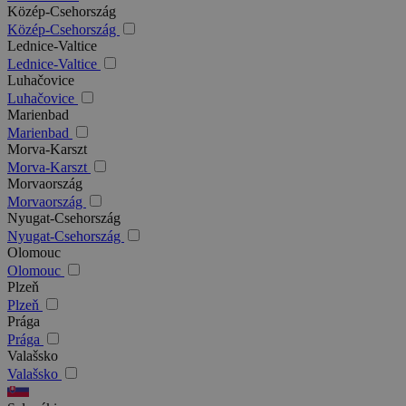
Közép-Csehország
Közép-Csehország
Lednice-Valtice
Lednice-Valtice
Luhačovice
Luhačovice
Marienbad
Marienbad
Morva-Karszt
Morva-Karszt
Morvaország
Morvaország
Nyugat-Csehország
Nyugat-Csehország
Olomouc
Olomouc
Plzeň
Plzeň
Prága
Prága
Valašsko
Valašsko