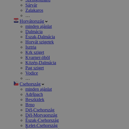
Sárvár
Zalakaros
…
Horvátország
minden ajánlat
Dalmácia
Észak-Dalmácia
Horvát szigetek
Isztria
Krk sziget
Kvarner-öböl
Közép-Dalmácia
Pag sziget
Vodice
…
Csehország
minden ajánlat
Adršpach
Beszkidek
Brno
Dél-Csehország
Dél-Morvaország
Észak-Csehország
Kelet-Csehország