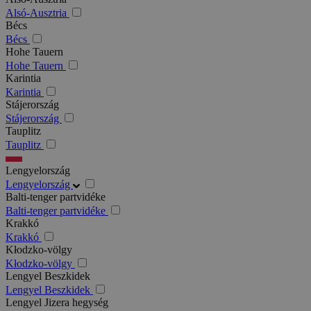
Alsó-Ausztria
Bécs
Bécs
Hohe Tauern
Hohe Tauern
Karintia
Karintia
Stájerország
Stájerország
Tauplitz
Tauplitz
Lengyelország
Lengyelország
Balti-tenger partvidéke
Balti-tenger partvidéke
Krakkó
Krakkó
Kłodzko-völgy
Kłodzko-völgy
Lengyel Beszkidek
Lengyel Beszkidek
Lengyel Jizera hegység