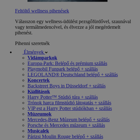
Feltöltő wellness pihenések
Válasszon egy wellness-üdülést pezsgőfürdővel, szaunával
vagy termálmedencével, és élvezze a jól megérdemelt
pihenést.
Pihenni szeretnék
Élmények
Vidámparkok
Europa-Park: Belépő és prémium szállás
Playmobil Funpark belépő + szállás
LEGOLAND® Deutschland belépő + szállás
Koncertek
Backstreet Boys in Düsseldorf + szállás
Kiállítások
Harry Potter™ Stúdió túra + szállás
Trónok harca filmstúdió látogatás + szállás
VIP est a Harry Potter stúdiókban + szállás
Múzeumok
Mercedes-Benz Múzeum belépő + szállás
Porsche és Mercedes múzeum + szállás
Musicalek
Párizsi Moulin Rouge belépő + szállás