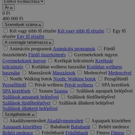
Ár
0
Ft
400 000
Ft
Személyek száma
Két vagy több fő részére
Két vagy több fő részére
Egy fő
részére
Egy fő részére
A csomagár tartalmazza
Animációs programok
Animációs programok
Fürdő
összeköttetés
Fürdő összeköttetés
Gyermekeknek ingyen
Gyermekeknek ingyen
Kerékpár kölcsönzés
Kerékpár
kölcsönzés
Korlátlan wellness használat
Korlátlan wellness
használat
Masszázsok
Masszázsok
Medencével
Medencével
Nordic Walking botok
Nordic Walking botok
Pezsgőfürdő
Pezsgőfürdő
Privát wellness
Privát wellness
SPA kezelések
SPA kezelések
Szauna
Szauna
Szállások aquapark belépővel
Szállások aquapark belépővel
Szállások fürdőbelépővel
Szállások fürdőbelépővel
Szállások állatkerti belépővel
Szállások állatkerti belépővel
Szolgáltatások
Akadálymentesített
Akadálymentesített
Aquapark közelében
Aquapark közelében
Bababarát
Bababarát
Beltéri medence
Beltéri medence
Felnőttbarát
Felnőttbarát
Fitness
Fitness