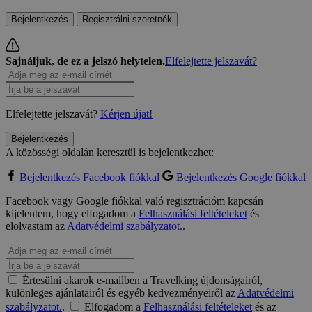
Bejelentkezés
Regisztrálni szeretnék
Sajnáljuk, de ez a jelszó helytelen.
Elfelejtette jelszavát?
Elfelejtette jelszavát?
Kérjen újat!
Bejelentkezés
A közösségi oldalán keresztül is bejelentkezhet:
Bejelentkezés Facebook fiókkal
Bejelentkezés Google fiókkal
Facebook vagy Google fiókkal való regisztrációm kapcsán
kijelentem, hogy elfogadom a
Felhasználási feltételeket
és
elolvastam az
Adatvédelmi szabályzatot.
.
Értesülni akarok e-mailben a Travelking újdonságairól,
különleges ajánlatairól és egyéb kedvezményeiről az
Adatvédelmi
szabályzatot.
.
Elfogadom a
Felhasználási feltételeket
és az