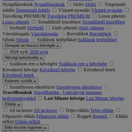
Nyugdíjasoknak
Nyugdíjasoknak
Síelés
Síelés
Tengerparti
üdülés
Tengerparti üdülés
Vízparti nyaralás
Vízparti nyaralás
Travelking PREMIUM
Travelking PREMIUM
Luxus pihenés
Luxus pihenés
Termálfürdő közelében
Termálfürdő közelében
Sörfürdő
Sörfürdő
Aktív pihenés
Aktív pihenés
Városlátogatás
Városlátogatás
Borvidékek
Borvidékek
Sífutás
Sífutás
Szállások belépőkkel
Szállások belépőkkel
Ünnepek és hosszú hétvégék
2026 nyár
2026 nyár
Hétvégi tartózkodás
Szállások erre a hétvégére
Szállások erre a hétvégére
Következő hétvége
Következő hétvége
Következő hetek
Következő hetek
Kedvenc szűrők
Személyesen ellenőrizve
Személyesen ellenőrizve
TravelBombák
TravelBomba - Utalványok hatalmas
kedvezményekkel
Last Minute hétvége
Last Minute hétvége
Ellátás
All inclusive
All inclusive
Teljes ellátás
Teljes ellátás
Félpanziós ellátás
Félpanziós ellátás
Reggeli
Reggeli
Ellátás
nélkül
Ellátás nélkül
Bébi részére ingyenes