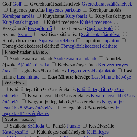
Golf
Golf
Gyerekbarát szálláshelyek
Gyerekbarát szálláshelyek
Ingyenes parkolás
Ingyenes parkolás
Kerékpár tárolás
Kerékpár tárolás
Kutyabarát
Kutyabarát
Kutyáknak ingyen
Kutyáknak ingyen
Kültéri medence
Kültéri medence
Pezsgőfürdő
Pezsgőfürdő
Saját parkoló
Saját parkoló
Szauna
Szauna
Szállások sítárolóval
Szállások sítárolóval
Sípálya közelében
Sípálya közelében
Tóparton
Tóparton
Tömegközlekedéssel elérhető
Tömegközlekedéssel elérhető
Kihagyhatatlan ajánlat
Születésnapi ajánlatok
Születésnapi ajánlatok
Ajándék
éjszaka
Ajándék éjszaka
Kedvezményes árak
Kedvezményes
árak
Legkedvezőbb ajánlatok
Legkedvezőbb ajánlatok
Last
minute
Last minute
Last Minute hétvége
Last Minute hétvége
értékelés
Kitűnő: legalább 9,5*-os értékelés
Kitűnő: legalább 9,5*-os
értékelés
Kiváló: legalább 9*-os értékelés
Kiváló: legalább 9*-os
értékelés
Nagyon jó: legalább 8,5*-os értékelés
Nagyon jó:
legalább 8,5*-os értékelés
Jó: legalább 8*-os értékelés
Jó:
legalább 8*-os értékelés
Szállás típusa
Szálloda
Szálloda
Panzió
Panzió
Kastélyszálló
Kastélyszálló
Különleges szálláshelyek
Különleges