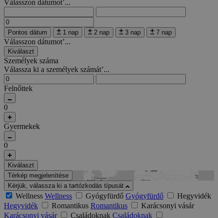
Válasszon dátumot’...
Pontos dátum
1 nap
2 nap
3 nap
7 nap
Válasszon dátumot’...
Kiválaszt
Személyek száma
Válassza ki a személyek számát’...
Felnőttek
0
Gyermekek
0
Kiválaszt
Térkép megjelenítése
Kérjük, válassza ki a tartózkodás típusát
Wellness
Wellness
Gyógyfürdő
Gyógyfürdő
Hegyvidék
Hegyvidék
Romantikus
Romantikus
Karácsonyi vásár
Karácsonyi vásár
Családoknak
Családoknak