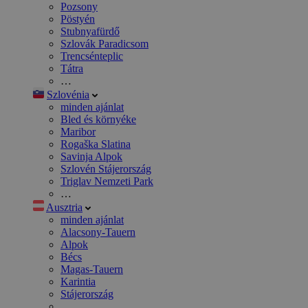
Pozsony
Pöstyén
Stubnyafürdő
Szlovák Paradicsom
Trencsénteplic
Tátra
…
Szlovénia
minden ajánlat
Bled és környéke
Maribor
Rogaška Slatina
Savinja Alpok
Szlovén Stájerország
Triglav Nemzeti Park
…
Ausztria
minden ajánlat
Alacsony-Tauern
Alpok
Bécs
Magas-Tauern
Karintia
Stájerország
…