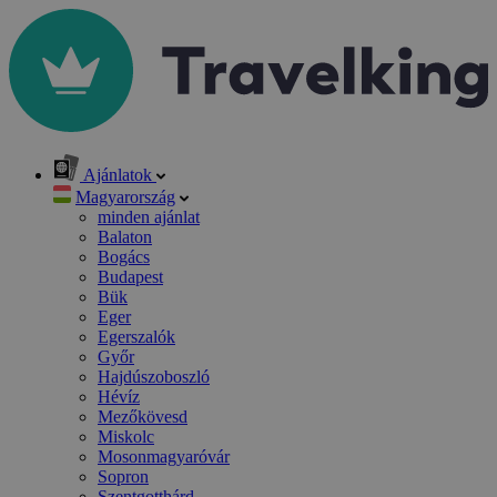
Ajánlatok
Magyarország
minden ajánlat
Balaton
Bogács
Budapest
Bük
Eger
Egerszalók
Győr
Hajdúszoboszló
Hévíz
Mezőkövesd
Miskolc
Mosonmagyaróvár
Sopron
Szentgotthárd