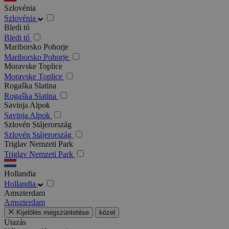
Szlovénia
Szlovénia
Bledi tó
Bledi tó
Mariborsko Pohorje
Mariborsko Pohorje
Moravske Toplice
Moravske Toplice
Rogaška Slatina
Rogaška Slatina
Savinja Alpok
Savinja Alpok
Szlovén Stájerország
Szlovén Stájerország
Triglav Nemzeti Park
Triglav Nemzeti Park
Hollandia
Hollandia
Amszterdam
Amszterdam
Kijelölés megszüntetése
közel
Utazás