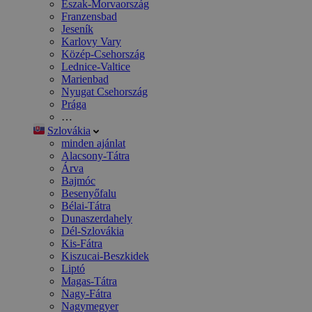
Észak-Morvaország
Franzensbad
Jeseník
Karlovy Vary
Közép-Csehország
Lednice-Valtice
Marienbad
Nyugat Csehország
Prága
…
Szlovákia
minden ajánlat
Alacsony-Tátra
Árva
Bajmóc
Besenyőfalu
Bélai-Tátra
Dunaszerdahely
Dél-Szlovákia
Kis-Fátra
Kiszucai-Beszkidek
Liptó
Magas-Tátra
Nagy-Fátra
Nagymegyer