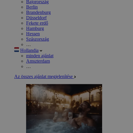
Bajorország
Berlin
Brandenburg
Düsseldorf
Fekete erdő
Hamburg
Hessen
Szászország
…
Hollandia
minden ajánlat
Amszterdam
…
Az összes ajánlat megjelenítése