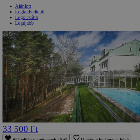
Ajánlott
Legkedveltebb
Legolcsóbb
Legújabb
33 500 Ft
Eltávolítás a kedvencek közül
Mentés a kedvencek közé