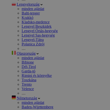
Lengyelország
minden ajánlat
Balti-tenger
Krakkó
Kladsko-medence
Lengyel Beszkidek
Lengyel Óriás-hegység
Lengyel Sas-hegység
Lengyel-Tátra
Polanica Zdrój
…
Olaszország
minden ajánlat
Bibione
Dél-Tirol
Garda-tó
Rimini és környéke
Toszkána
Trento
Velence
…
Németország
minden ajánlat
Baden-Württemberg