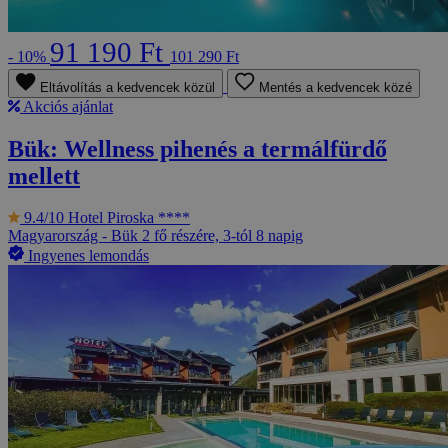
91 190 Ft
- 10%
101 290 Ft
Eltávolítás a kedvencek közül
Mentés a kedvencek közé
Akciós ajánlat
Bük: Wellness pihenés a termálfürdő
mellett
9.4/10
Hotel Piroska ****
Magyarország - Bük
2 fő részére, 3-tól 8 napig
Ingyenes lemondás