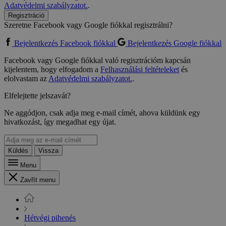
Adatvédelmi szabályzatot.
.
Regisztráció
Szeretne Facebook vagy Google fiókkal regisztrálni?
Bejelentkezés Facebook fiókkal
Bejelentkezés Google fiókkal
Facebook vagy Google fiókkal való regisztrációm kapcsán
kijelentem, hogy elfogadom a
Felhasználási feltételeket
és
elolvastam az
Adatvédelmi szabályzatot.
.
Elfelejtette jelszavát?
Ne aggódjon, csak adja meg e-mail címét, ahova küldünk egy
hivatkozást, így megadhat egy újat.
Küldés
Vissza
Menu
Zavřít menu
Hétvégi pihenés