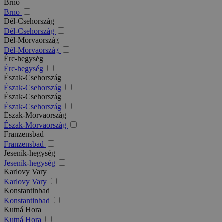
Brno
Brno
Dél-Csehország
Dél-Csehország
Dél-Morvaország
Dél-Morvaország
Érc-hegység
Érc-hegység
Észak-Csehország
Észak-Csehország
Észak-Csehország
Észak-Csehország
Észak-Morvaország
Észak-Morvaország
Franzensbad
Franzensbad
Jeseník-hegység
Jeseník-hegység
Karlovy Vary
Karlovy Vary
Konstantinbad
Konstantinbad
Kutná Hora
Kutná Hora