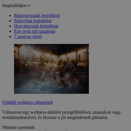
Inspirálódjon
Magyarország legjobbjai
Szlovénia legjobbjai
Horvátország legjobbjai
Egy nyár teli utazással
7 magyar régió
Feltöltő wellness pihenések
Válasszon egy wellness-üdülést pezsgőfürdővel, szaunával vagy
termálmedencével, és élvezze a jól megérdemelt pihenést.
Pihenni szeretnék