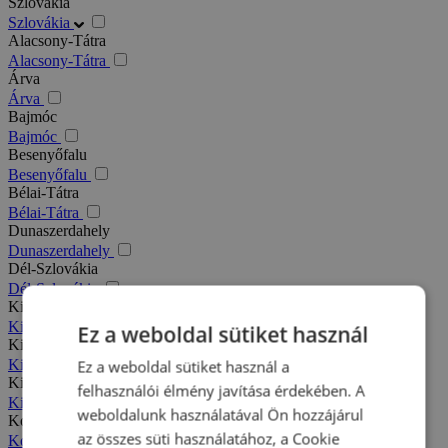
Szlovákia
Szlovákia
Alacsony-Tátra
Alacsony-Tátra
Árva
Árva
Bajmóc
Bajmóc
Besenyőfalu
Besenyőfalu
Bélai-Tátra
Bélai-Tátra
Dunaszerdahely
Dunaszerdahely
Dél-Szlovákia
Dél-Szlovákia
Kis-Fátra
Kis-Fátra
Ez a weboldal sütiket használ
Kisbélic
Kisbélic
Ez a weboldal sütiket használ a
Kiszucai-Beszkidek
felhasználói élmény javítása érdekében. A
Kiszucai-Beszkidek
weboldalunk használatával Ön hozzájárul
Komárno
az összes süti használatához, a Cookie
Komárno