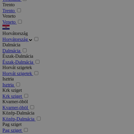
Trento
Trento
Veneto
Veneto
Horvátország
Horvátország
Dalmácia
Dalmácia
Észak-Dalmácia
Észak-Dalmácia
Horvát szigetek
Horvát szigetek
Isztria
Isztria
Krk sziget
Krk sziget
Kvarner-öböl
Kvarner-öböl
Közép-Dalmácia
Közép-Dalmácia
Pag sziget
Pag sziget