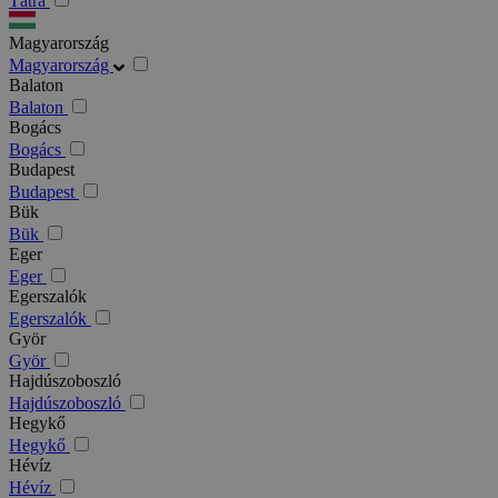
Tátra
Magyarország
Magyarország
Balaton
Balaton
Bogács
Bogács
Budapest
Budapest
Bük
Bük
Eger
Eger
Egerszalók
Egerszalók
Györ
Györ
Hajdúszoboszló
Hajdúszoboszló
Hegykő
Hegykő
Hévíz
Hévíz