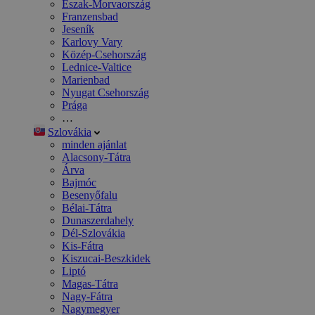
Észak-Morvaország
Franzensbad
Jeseník
Karlovy Vary
Közép-Csehország
Lednice-Valtice
Marienbad
Nyugat Csehország
Prága
…
Szlovákia
minden ajánlat
Alacsony-Tátra
Árva
Bajmóc
Besenyőfalu
Bélai-Tátra
Dunaszerdahely
Dél-Szlovákia
Kis-Fátra
Kiszucai-Beszkidek
Liptó
Magas-Tátra
Nagy-Fátra
Nagymegyer