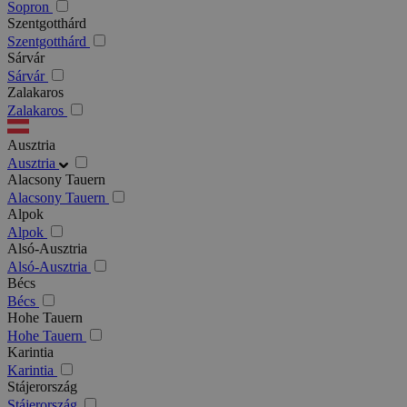
Sopron
Szentgotthárd
Szentgotthárd
Sárvár
Sárvár
Zalakaros
Zalakaros
Ausztria
Ausztria
Alacsony Tauern
Alacsony Tauern
Alpok
Alpok
Alsó-Ausztria
Alsó-Ausztria
Bécs
Bécs
Hohe Tauern
Hohe Tauern
Karintia
Karintia
Stájerország
Stájerország