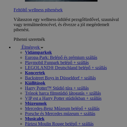
Feltöltő wellness pihenések
Válasszon egy wellness-üdülést pezsgőfürdővel, szaunával
vagy termálmedencével, és élvezze a jól megérdemelt
pihenést.
Pihenni szeretnék
Élmények
Vidámparkok
Europa-Park: Belépő és prémium szállás
Playmobil Funpark belépő + szállás
LEGOLAND® Deutschland belépő + szállás
Koncertek
Backstreet Boys in Düsseldorf + szállás
Kiállítások
Harry Potter™ Stúdió túra + szállás
Trónok harca filmstúdió látogatás + szállás
VIP est a Harry Potter stúdiókban + szállás
Múzeumok
Mercedes-Benz Múzeum belépő + szállás
Porsche és Mercedes múzeum + szállás
Musicalek
Párizsi Moulin Rouge belépő + szállás