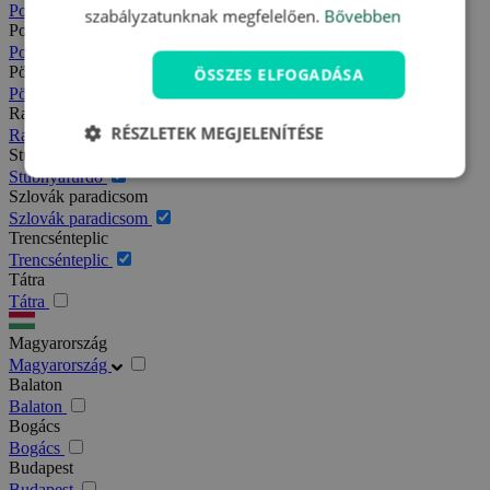
Podhajska
szabályzatunknak megfelelően.
Bővebben
Pozsony
Pozsony
Pöstyén
ÖSSZES ELFOGADÁSA
Pöstyén
Rajecfürdő
RÉSZLETEK MEGJELENÍTÉSE
Rajecfürdő
Stubnyafürdő
Stubnyafürdő
Szlovák paradicsom
Szlovák paradicsom
Trencsénteplic
Trencsénteplic
Tátra
Tátra
Magyarország
Magyarország
Balaton
Balaton
Bogács
Bogács
Budapest
Budapest