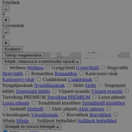
Felnőttek
0
Gyermekek
0
Kiválaszt
Térkép megjelenítése
Kérjük, válassza ki a tartózkodás típusát
Wellness
Wellness
Gyógyfürdő
Gyógyfürdő
Hegyvidék
Hegyvidék
Romantikus
Romantikus
Karácsonyi vásár
Karácsonyi vásár
Családoknak
Családoknak
Nyugdíjasoknak
Nyugdíjasoknak
Síelés
Síelés
Tengerparti
üdülés
Tengerparti üdülés
Vízparti nyaralás
Vízparti nyaralás
Travelking PREMIUM
Travelking PREMIUM
Luxus pihenés
Luxus pihenés
Termálfürdő közelében
Termálfürdő közelében
Sörfürdő
Sörfürdő
Aktív pihenés
Aktív pihenés
Városlátogatás
Városlátogatás
Borvidékek
Borvidékek
Sífutás
Sífutás
Szállások belépőkkel
Szállások belépőkkel
Ünnepek és hosszú hétvégék