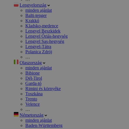
Lengyelország
minden ajánlat
Balti-tenger
Krakkó
Kladsko-medence
Lengyel Beszkidek
Lengyel Óriás-hegység
Lengyel Sas-hegység
Lengyel-Tátra
Polanica Zdrój
…
Olaszország
minden ajánlat
Bibione
Dél-Tirol
Garda-tó
Rimini és környéke
Toszkána
Trento
Velence
…
Németország
minden ajánlat
Baden-Württemberg