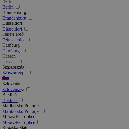
Berlin
Berlin
Brandenburg
Brandenburg
Düsseldorf
Düsseldorf
Fekete erdő
Fekete erdő
Hamburg
Hamburg
Hessen
Hessen
Szászország
Szászország
Szlovénia
Szlovénia
Bledi tó
Bledi tó
Mariborsko Pohorje
Mariborsko Pohorje
Moravske Toplice
Moravske Toplice
Rogaška Slatina