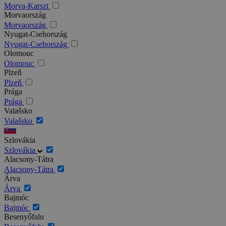
Morva-Karszt
Morvaország
Morvaország
Nyugat-Csehország
Nyugat-Csehország
Olomouc
Olomouc
Plzeň
Plzeň
Prága
Prága
Valašsko
Valašsko
Szlovákia
Szlovákia
Alacsony-Tátra
Alacsony-Tátra
Árva
Árva
Bajmóc
Bajmóc
Besenyőfalu