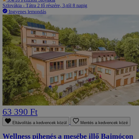
Szlovákia - Tátra
2 fő részére, 3-tól 8 napig
Ingyenes lemondás
63 390 Ft
Eltávolítás a kedvencek közül
Mentés a kedvencek közé
Wellness pihenés a mesébe illő Bajmócon