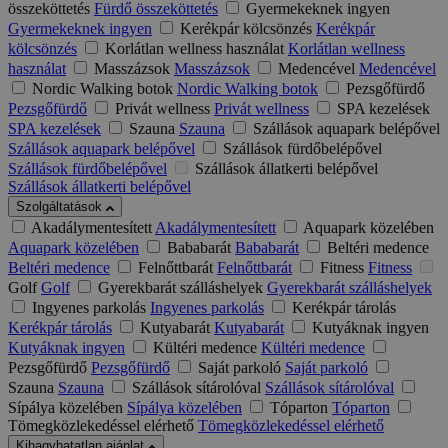
összeköttetés
Fürdő összeköttetés
Gyermekeknek ingyen
Gyermekeknek ingyen
Kerékpár kölcsönzés
Kerékpár
kölcsönzés
Korlátlan wellness használat
Korlátlan wellness
használat
Masszázsok
Masszázsok
Medencével
Medencével
Nordic Walking botok
Nordic Walking botok
Pezsgőfürdő
Pezsgőfürdő
Privát wellness
Privát wellness
SPA kezelések
SPA kezelések
Szauna
Szauna
Szállások aquapark belépővel
Szállások aquapark belépővel
Szállások fürdőbelépővel
Szállások fürdőbelépővel
Szállások állatkerti belépővel
Szállások állatkerti belépővel
Szolgáltatások
Akadálymentesített
Akadálymentesített
Aquapark közelében
Aquapark közelében
Bababarát
Bababarát
Beltéri medence
Beltéri medence
Felnőttbarát
Felnőttbarát
Fitness
Fitness
Golf
Golf
Gyerekbarát szálláshelyek
Gyerekbarát szálláshelyek
Ingyenes parkolás
Ingyenes parkolás
Kerékpár tárolás
Kerékpár tárolás
Kutyabarát
Kutyabarát
Kutyáknak ingyen
Kutyáknak ingyen
Kültéri medence
Kültéri medence
Pezsgőfürdő
Pezsgőfürdő
Saját parkoló
Saját parkoló
Szauna
Szauna
Szállások sítárolóval
Szállások sítárolóval
Sípálya közelében
Sípálya közelében
Tóparton
Tóparton
Tömegközlekedéssel elérhető
Tömegközlekedéssel elérhető
Kihagyhatatlan ajánlat