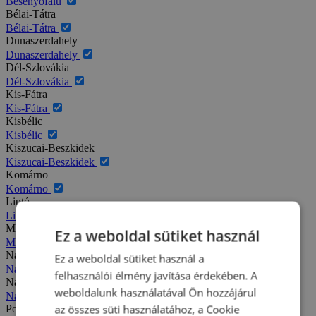
Besenyőfalu
Bélai-Tátra
Bélai-Tátra
Dunaszerdahely
Dunaszerdahely
Dél-Szlovákia
Dél-Szlovákia
Kis-Fátra
Kis-Fátra
Kisbélic
Kisbélic
Kiszucai-Beszkidek
Kiszucai-Beszkidek
Komárno
Komárno
Liptó
Liptó
Magas-Tátra
Ez a weboldal sütiket használ
Magas-Tátra
Nagy-Fátra
Ez a weboldal sütiket használ a
Nagy-Fátra
felhasználói élmény javítása érdekében. A
Nagymegyer
weboldalunk használatával Ön hozzájárul
Nagymegyer
az összes süti használatához, a Cookie
Podhajska