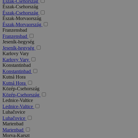
Észak-Csehország
Észak-Csehország
Észak-Csehország
Észak-Morvaország
Észak-Morvaország
Franzensbad
Franzensbad
Jeseník-hegység
Jeseník-hegység
Karlovy Vary
Karlovy Vary
Konstantinbad
Konstantinbad
Kutná Hora
Kutná Hora
Közép-Csehország
Közép-Csehország
Lednice-Valtice
Lednice-Valtice
Luhačovice
Luhačovice
Marienbad
Marienbad
Morva-Karszt