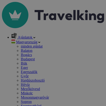
Ajánlatok
Magyarország
minden ajánlat
Balaton
Bogács
Budapest
Bük
Eger
Egerszalók
Győr
Hajdúszoboszló
Hévíz
Mezőkövesd
Miskolc
Mosonmagyaróvár
Sopron
Szentgotthárd