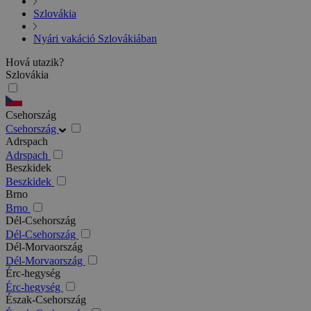
Szlovákia
Nyári vakáció Szlovákiában
Hová utazik?
Szlovákia
Csehország
Csehország
Adrspach
Adrspach
Beszkidek
Beszkidek
Brno
Brno
Dél-Csehország
Dél-Csehország
Dél-Morvaország
Dél-Morvaország
Érc-hegység
Érc-hegység
Észak-Csehország