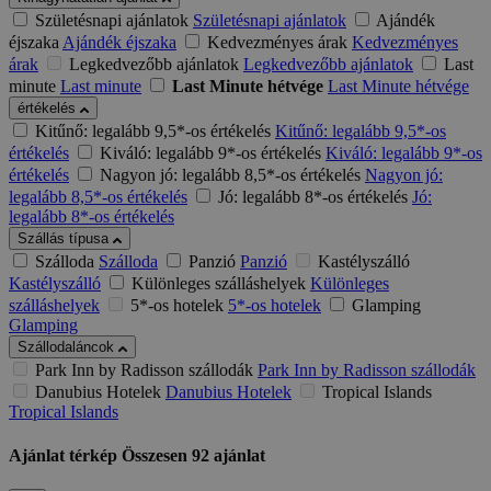
Születésnapi ajánlatok
Születésnapi ajánlatok
Ajándék
éjszaka
Ajándék éjszaka
Kedvezményes árak
Kedvezményes
árak
Legkedvezőbb ajánlatok
Legkedvezőbb ajánlatok
Last
minute
Last minute
Last Minute hétvége
Last Minute hétvége
értékelés
Kitűnő: legalább 9,5*-os értékelés
Kitűnő: legalább 9,5*-os
értékelés
Kiváló: legalább 9*-os értékelés
Kiváló: legalább 9*-os
értékelés
Nagyon jó: legalább 8,5*-os értékelés
Nagyon jó:
legalább 8,5*-os értékelés
Jó: legalább 8*-os értékelés
Jó:
legalább 8*-os értékelés
Szállás típusa
Szálloda
Szálloda
Panzió
Panzió
Kastélyszálló
Kastélyszálló
Különleges szálláshelyek
Különleges
szálláshelyek
5*-os hotelek
5*-os hotelek
Glamping
Glamping
Szállodaláncok
Park Inn by Radisson szállodák
Park Inn by Radisson szállodák
Danubius Hotelek
Danubius Hotelek
Tropical Islands
Tropical Islands
Ajánlat térkép
Összesen
92
ajánlat