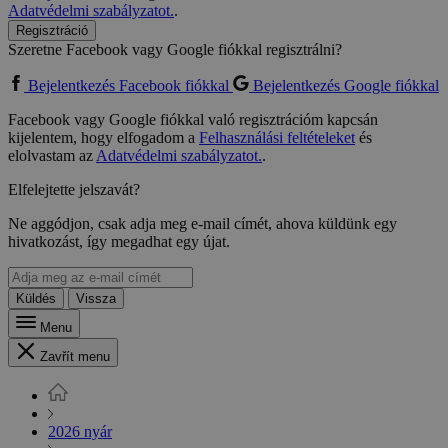
Adatvédelmi szabályzatot.
.
Regisztráció
Szeretne Facebook vagy Google fiókkal regisztrálni?
Bejelentkezés Facebook fiókkal
Bejelentkezés Google fiókkal
Facebook vagy Google fiókkal való regisztrációm kapcsán
kijelentem, hogy elfogadom a
Felhasználási feltételeket
és
elolvastam az
Adatvédelmi szabályzatot.
.
Elfelejtette jelszavát?
Ne aggódjon, csak adja meg e-mail címét, ahova küldünk egy
hivatkozást, így megadhat egy újat.
Küldés
Vissza
Menu
Zavřít menu
2026 nyár