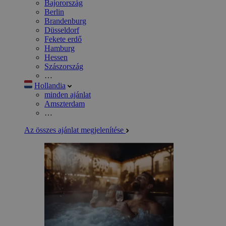
Bajorország
Berlin
Brandenburg
Düsseldorf
Fekete erdő
Hamburg
Hessen
Szászország
…
Hollandia
minden ajánlat
Amszterdam
…
Az összes ajánlat megjelenítése