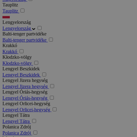
Tauplitz
Tauplitz
Lengyelország
Lengyelország
Balti-tenger partvidéke
Balti-tenger partvidéke
Krakkó
Krakkó
Kłodzko-völgy
Kłodzko-völgy
Lengyel Beszkidek
Lengyel Beszkidek
Lengyel Jizera hegység
Lengyel Jizera hegység
Lengyel Óriás-hegység
Lengyel Óriás-hegység
Lengyel Orlicei-hegység
Lengyel Orlicei-hegység
Lengyel Tátra
Lengyel Tátra
Polanica Zdrój
Polanica Zdrój