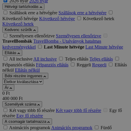
2026 nyár
2026 nyár
Hétvégi tartózkodás
Szállások erre a hétvégére
Szállások erre a hétvégére
Következő hétvége
Következő hétvége
Következő hetek
Következő hetek
Kedvenc szűrők
Személyesen ellenőrizve
Személyesen ellenőrizve
TravelBombák
TravelBomba - Utalványok hatalmas
kedvezményekkel
Last Minute hétvége
Last Minute hétvége
Ellátás
All inclusive
All inclusive
Teljes ellátás
Teljes ellátás
Félpanziós ellátás
Félpanziós ellátás
Reggeli
Reggeli
Ellátás
nélkül
Ellátás nélkül
Bébi részére ingyenes
Ár
0
Ft
400 000
Ft
Személyek száma
Két vagy több fő részére
Két vagy több fő részére
Egy fő
részére
Egy fő részére
A csomagár tartalmazza
Animációs programok
Animációs programok
Fürdő