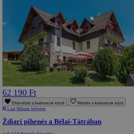
62 190 Ft
Eltávolítás a kedvencek közül
Mentés a kedvencek közé
Last Minute hétvége
Ždiari pihenés a Bélai-Tátrában
9.4/10
Penzión Slovakia