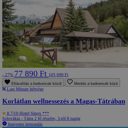
77 890 Ft
- 27%
105 690 Ft
Eltávolítás a kedvencek közül
Mentés a kedvencek közé
Last Minute hétvége
Korlátlan wellnessezés a Magas-Tátrában
8.7/10
Hotel Sipox ***
Szlovákia - Tátra
2 fő részére, 3-tól 8 napig
Ingyenes lemondás