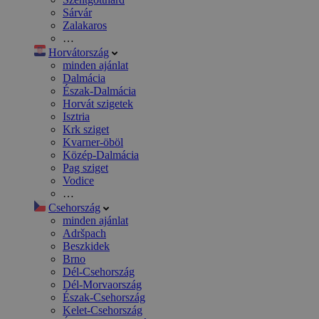
Sárvár
Zalakaros
…
Horvátország
minden ajánlat
Dalmácia
Észak-Dalmácia
Horvát szigetek
Isztria
Krk sziget
Kvarner-öböl
Közép-Dalmácia
Pag sziget
Vodice
…
Csehország
minden ajánlat
Adršpach
Beszkidek
Brno
Dél-Csehország
Dél-Morvaország
Észak-Csehország
Kelet-Csehország