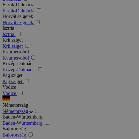
Észak-Dalmácia
Észak-Dalmácia
Horvát szigetek
Horvát szigetek
Isztria
Isztria
Krk sziget
Krk sziget
Kvarner-öböl
Kvarner-öböl
Közép-Dalmácia
Közép-Dalmácia
Pag sziget
Pag sziget
Vodice
Vodice
Németország
Németország
Baden-Württemberg
Baden-Württemberg
Bajorország
Bajorország