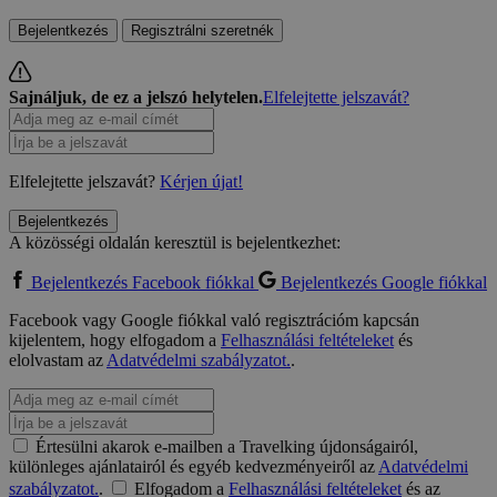
Bejelentkezés
Regisztrálni szeretnék
Sajnáljuk, de ez a jelszó helytelen.
Elfelejtette jelszavát?
Elfelejtette jelszavát?
Kérjen újat!
Bejelentkezés
A közösségi oldalán keresztül is bejelentkezhet:
Bejelentkezés Facebook fiókkal
Bejelentkezés Google fiókkal
Facebook vagy Google fiókkal való regisztrációm kapcsán
kijelentem, hogy elfogadom a
Felhasználási feltételeket
és
elolvastam az
Adatvédelmi szabályzatot.
.
Értesülni akarok e-mailben a Travelking újdonságairól,
különleges ajánlatairól és egyéb kedvezményeiről az
Adatvédelmi
szabályzatot.
.
Elfogadom a
Felhasználási feltételeket
és az