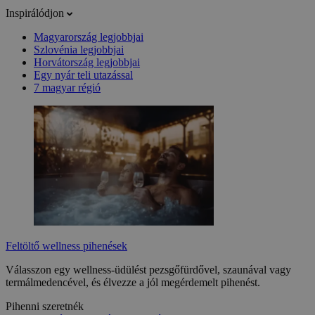
Inspirálódjon
Magyarország legjobbjai
Szlovénia legjobbjai
Horvátország legjobbjai
Egy nyár teli utazással
7 magyar régió
Feltöltő wellness pihenések
Válasszon egy wellness-üdülést pezsgőfürdővel, szaunával vagy
termálmedencével, és élvezze a jól megérdemelt pihenést.
Pihenni szeretnék