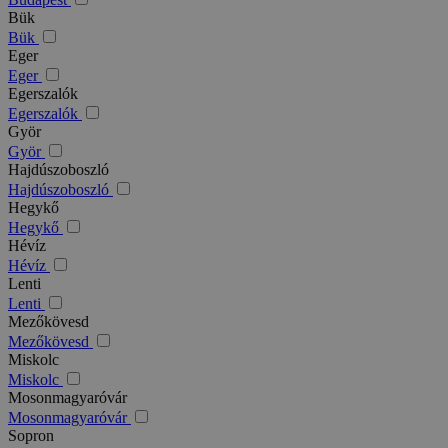
Bük
Bük
Eger
Eger
Egerszalók
Egerszalók
Györ
Györ
Hajdúszoboszló
Hajdúszoboszló
Hegykő
Hegykő
Hévíz
Hévíz
Lenti
Lenti
Mezőkövesd
Mezőkövesd
Miskolc
Miskolc
Mosonmagyaróvár
Mosonmagyaróvár
Sopron