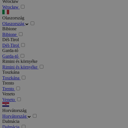
Wrocław
Wrocław
Olaszország
Olaszország
Bibione
Bibione
Dél-Tirol
Dél-Tirol
Garda-tó
Garda-tó
Rimini és környéke
Rimini és környéke
Toszkána
Toszkána
Trento
Trento
Veneto
Veneto
Horvátország
Horvátország
Dalmácia
Dalmácia