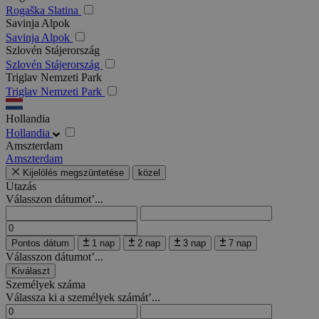
Rogaška Slatina
Savinja Alpok
Savinja Alpok
Szlovén Stájerország
Szlovén Stájerország
Triglav Nemzeti Park
Triglav Nemzeti Park
Hollandia
Hollandia
Amszterdam
Amszterdam
Kijelölés megszüntetése
közel
Utazás
Válasszon dátumot’...
Pontos dátum
1 nap
2 nap
3 nap
7 nap
Válasszon dátumot’...
Kiválaszt
Személyek száma
Válassza ki a személyek számát’...