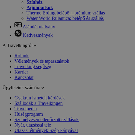
Színház
Aquaparkok
Therme Erding belépő + prémium szállás
Water World Rulantica: belépő és szállás
Ajándékutalvány
Kedvezmények
A Travelkingről
Rólunk
Vélemények és tapasztalatok
Travelking segítség
Karrier
Kapcsolat
Ügyfeleink számára
Gyakran ismételt kérdések
Szállodák a Travelkingen
Travelpedia
Hűségprogram
Személyesen ellenőrzött szállások
Nyár, utazással tele
Utazási élmények Szép-kártyával