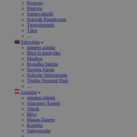
Pozsony
Pöstyén
Stubnyafürdő
Szlovák Paradicsom
Trencsénteplic
Tátra
…
Szlovénia
minden ajánlat
Bled és környéke
Maribor
Rogaška Slatina
Savinja Alpok
Szlovén Stájerország
Triglav Nemzeti Park
…
Ausztria
minden ajánlat
Alacsony-Tauern
Alpok
Bécs
Magas-Tauern
Karintia
Stájerország
…