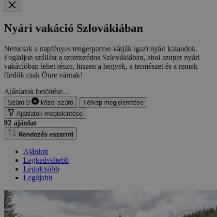
Nyári vakáció Szlovákiában
Nemcsak a napfényes tengerparton várják igazi nyári kalandok.
Foglaljon szállást a szomszédos Szlovákiában, ahol szuper nyári
vakációban lehet része, hiszen a hegyek, a természet és a remek
fürdők csak Önre várnak!
Ajánlatok betöltése...
Szűrő
0
közel
szűrő
Térkép megjelenítése
Ajánlatok megtekintése
92
ajánlat
Rendezés eszerint
Ajánlott
Legkedveltebb
Legolcsóbb
Legújabb