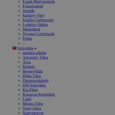
Észak-Morvaország
Franzensbad
Jeseník
Karlovy Vary
Közép-Csehország
Lednice-Valtice
Marienbad
Nyugat Csehország
Prága
…
Szlovákia
minden ajánlat
Alacsony-Tátra
Árva
Bajmóc
Besenyőfalu
Bélai-Tátra
Dunaszerdahely
Dél-Szlovákia
Kis-Fátra
Kiszucai-Beszkidek
Liptó
Magas-Tátra
Nagy-Fátra
Nagymegyer