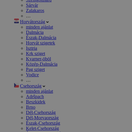
Sárvár
Zalakaros
…
Horvátország
minden ajánlat
Dalmácia
Észak-Dalmácia
Horvát szigetek
Isztria
Krk sziget
Kvarner-öböl
Közép-Dalmácia
Pag sziget
Vodice
…
Csehország
minden ajánlat
Adršpach
Beszkidek
Brno
Dél-Csehország
Dél-Morvaország
Észak-Csehország
Kelet-Csehország