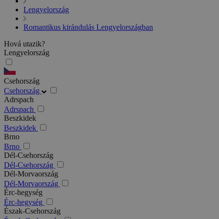
Lengyelország
Romantikus kirándulás Lengyelországban
Hová utazik?
Lengyelország
Csehország
Csehország
Adrspach
Adrspach
Beszkidek
Beszkidek
Brno
Brno
Dél-Csehország
Dél-Csehország
Dél-Morvaország
Dél-Morvaország
Érc-hegység
Érc-hegység
Észak-Csehország