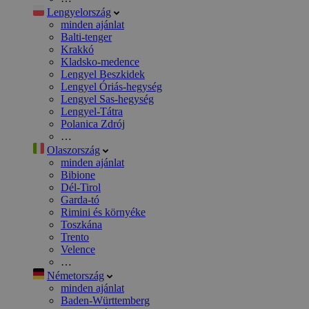
Lengyelország
minden ajánlat
Balti-tenger
Krakkó
Kladsko-medence
Lengyel Beszkidek
Lengyel Óriás-hegység
Lengyel Sas-hegység
Lengyel-Tátra
Polanica Zdrój
…
Olaszország
minden ajánlat
Bibione
Dél-Tirol
Garda-tó
Rimini és környéke
Toszkána
Trento
Velence
…
Németország
minden ajánlat
Baden-Württemberg