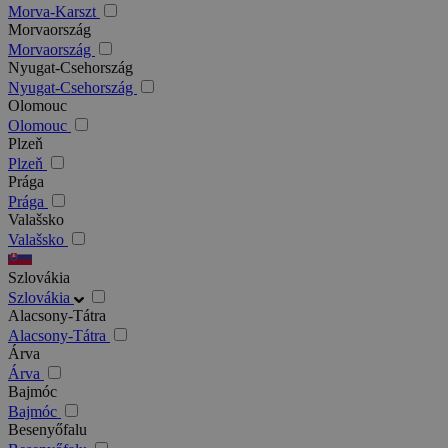
Morva-Karszt
Morvaország
Morvaország
Nyugat-Csehország
Nyugat-Csehország
Olomouc
Olomouc
Plzeň
Plzeň
Prága
Prága
Valašsko
Valašsko
Szlovákia
Szlovákia
Alacsony-Tátra
Alacsony-Tátra
Árva
Árva
Bajmóc
Bajmóc
Besenyőfalu