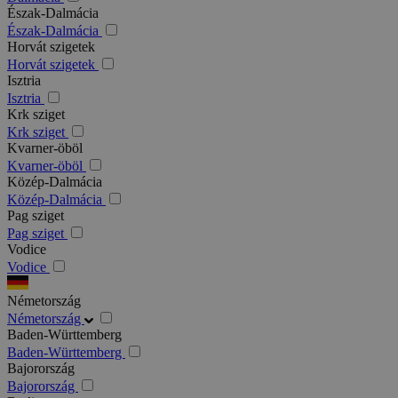
Észak-Dalmácia
Észak-Dalmácia
Horvát szigetek
Horvát szigetek
Isztria
Isztria
Krk sziget
Krk sziget
Kvarner-öböl
Kvarner-öböl
Közép-Dalmácia
Közép-Dalmácia
Pag sziget
Pag sziget
Vodice
Vodice
Németország
Németország
Baden-Württemberg
Baden-Württemberg
Bajorország
Bajorország