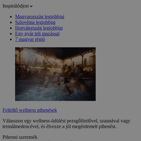
Inspirálódjon
Magyarország legjobbjai
Szlovénia legjobbjai
Horvátország legjobbjai
Egy nyár teli utazással
7 magyar régió
Feltöltő wellness pihenések
Válasszon egy wellness-üdülést pezsgőfürdővel, szaunával vagy
termálmedencével, és élvezze a jól megérdemelt pihenést.
Pihenni szeretnék