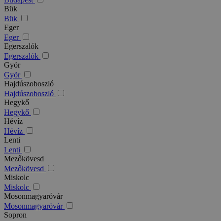
Bük
Bük
Eger
Eger
Egerszalók
Egerszalók
Györ
Györ
Hajdúszoboszló
Hajdúszoboszló
Hegykő
Hegykő
Hévíz
Hévíz
Lenti
Lenti
Mezőkövesd
Mezőkövesd
Miskolc
Miskolc
Mosonmagyaróvár
Mosonmagyaróvár
Sopron