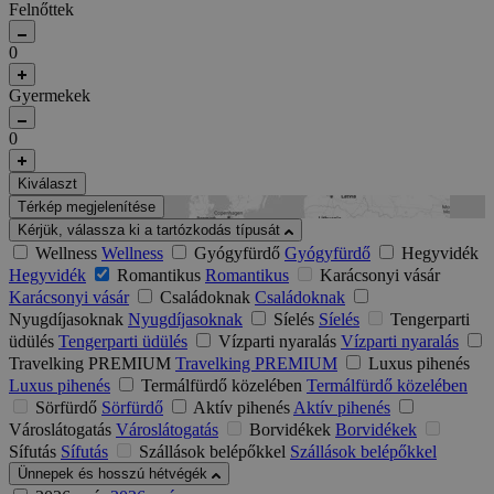
Felnőttek
0
Gyermekek
0
Kiválaszt
Térkép megjelenítése
Kérjük, válassza ki a tartózkodás típusát
Wellness
Wellness
Gyógyfürdő
Gyógyfürdő
Hegyvidék
Hegyvidék
Romantikus
Romantikus
Karácsonyi vásár
Karácsonyi vásár
Családoknak
Családoknak
Nyugdíjasoknak
Nyugdíjasoknak
Síelés
Síelés
Tengerparti
üdülés
Tengerparti üdülés
Vízparti nyaralás
Vízparti nyaralás
Travelking PREMIUM
Travelking PREMIUM
Luxus pihenés
Luxus pihenés
Termálfürdő közelében
Termálfürdő közelében
Sörfürdő
Sörfürdő
Aktív pihenés
Aktív pihenés
Városlátogatás
Városlátogatás
Borvidékek
Borvidékek
Sífutás
Sífutás
Szállások belépőkkel
Szállások belépőkkel
Ünnepek és hosszú hétvégék