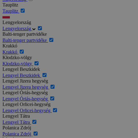
Tauplitz
Tauplitz
Lengyelország
Lengyelország
Balti-tenger partvidéke
Balti-tenger partvidéke
Krakkó
Krakkó
Kłodzko-völgy
Kłodzko-völgy
Lengyel Beszkidek
Lengyel Beszkidek
Lengyel Jizera hegység
Lengyel Jizera hegység
Lengyel Óriás-hegység
Lengyel Óriás-hegység
Lengyel Orlicei-hegység
Lengyel Orlicei-hegység
Lengyel Tátra
Lengyel Tátra
Polanica Zdrój
Polanica Zdrój