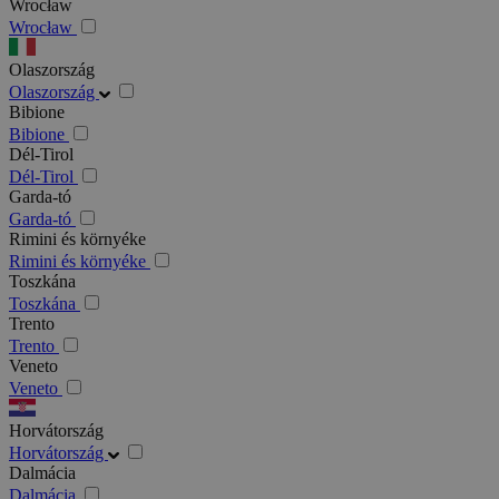
Wrocław
Wrocław
Olaszország
Olaszország
Bibione
Bibione
Dél-Tirol
Dél-Tirol
Garda-tó
Garda-tó
Rimini és környéke
Rimini és környéke
Toszkána
Toszkána
Trento
Trento
Veneto
Veneto
Horvátország
Horvátország
Dalmácia
Dalmácia