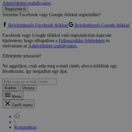
Adatvédelmi szabályzatot.
.
Regisztráció
Szeretne Facebook vagy Google fiókkal regisztrálni?
Bejelentkezés Facebook fiókkal
Bejelentkezés Google fiókkal
Facebook vagy Google fiókkal való regisztrációm kapcsán
kijelentem, hogy elfogadom a
Felhasználási feltételeket
és
elolvastam az
Adatvédelmi szabályzatot.
.
Elfelejtette jelszavát?
Ne aggódjon, csak adja meg e-mail címét, ahova küldünk egy
hivatkozást, így megadhat egy újat.
Küldés
Vissza
Menu
Zavřít menu
Romantikus