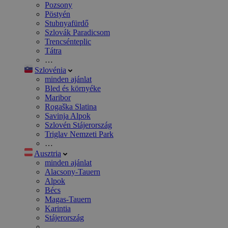
Pozsony
Pöstyén
Stubnyafürdő
Szlovák Paradicsom
Trencsénteplic
Tátra
…
Szlovénia
minden ajánlat
Bled és környéke
Maribor
Rogaška Slatina
Savinja Alpok
Szlovén Stájerország
Triglav Nemzeti Park
…
Ausztria
minden ajánlat
Alacsony-Tauern
Alpok
Bécs
Magas-Tauern
Karintia
Stájerország
…