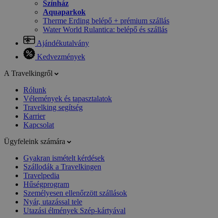
Színház
Aquaparkok
Therme Erding belépő + prémium szállás
Water World Rulantica: belépő és szállás
Ajándékutalvány
Kedvezmények
A Travelkingről
Rólunk
Vélemények és tapasztalatok
Travelking segítség
Karrier
Kapcsolat
Ügyfeleink számára
Gyakran ismételt kérdések
Szállodák a Travelkingen
Travelpedia
Hűségprogram
Személyesen ellenőrzött szállások
Nyár, utazással tele
Utazási élmények Szép-kártyával