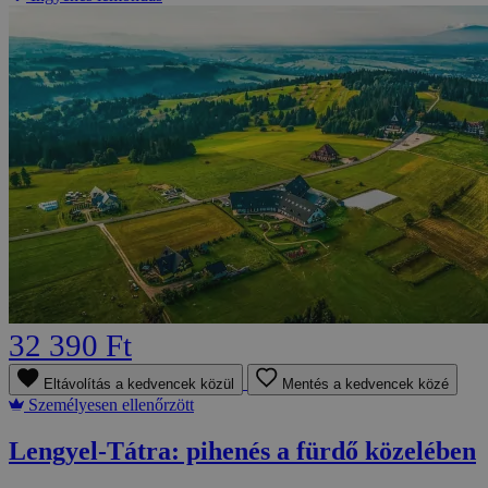
32 390 Ft
Eltávolítás a kedvencek közül
Mentés a kedvencek közé
Személyesen ellenőrzött
Lengyel-Tátra: pihenés a fürdő közelében