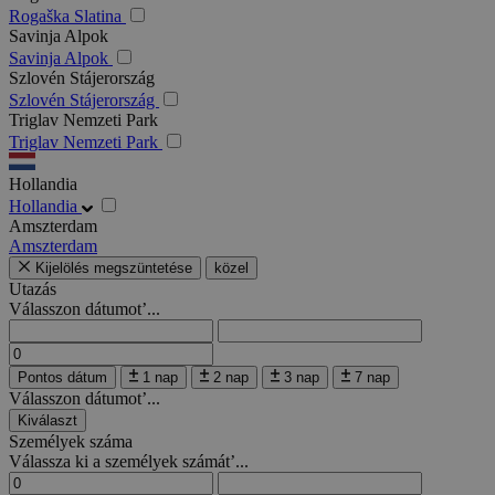
Rogaška Slatina
Savinja Alpok
Savinja Alpok
Szlovén Stájerország
Szlovén Stájerország
Triglav Nemzeti Park
Triglav Nemzeti Park
Hollandia
Hollandia
Amszterdam
Amszterdam
Kijelölés megszüntetése
közel
Utazás
Válasszon dátumot’...
Pontos dátum
1 nap
2 nap
3 nap
7 nap
Válasszon dátumot’...
Kiválaszt
Személyek száma
Válassza ki a személyek számát’...