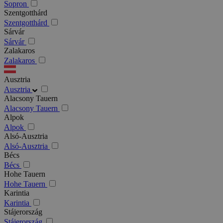
Sopron
Szentgotthárd
Szentgotthárd
Sárvár
Sárvár
Zalakaros
Zalakaros
Ausztria
Ausztria
Alacsony Tauern
Alacsony Tauern
Alpok
Alpok
Alsó-Ausztria
Alsó-Ausztria
Bécs
Bécs
Hohe Tauern
Hohe Tauern
Karintia
Karintia
Stájerország
Stájerország