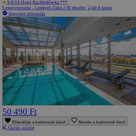
9.6/10
Hotel Bachledówka ***
Lengyelország - Lengyel-Tátra
2 fő részére, 2-tól 8 napig
Ingyenes lemondás
50 490 Ft
Eltávolítás a kedvencek közül
Mentés a kedvencek közé
Akciós ajánlat