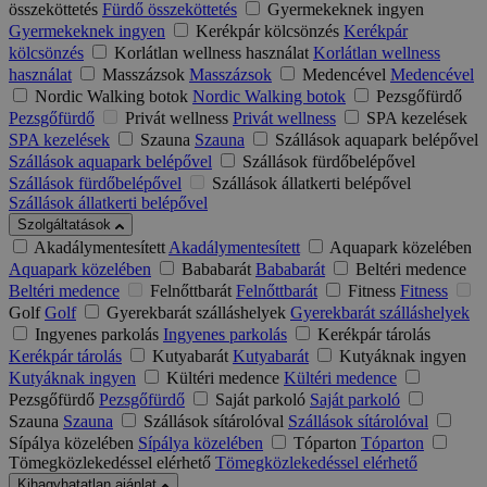
összeköttetés
Fürdő összeköttetés
Gyermekeknek ingyen
Gyermekeknek ingyen
Kerékpár kölcsönzés
Kerékpár
kölcsönzés
Korlátlan wellness használat
Korlátlan wellness
használat
Masszázsok
Masszázsok
Medencével
Medencével
Nordic Walking botok
Nordic Walking botok
Pezsgőfürdő
Pezsgőfürdő
Privát wellness
Privát wellness
SPA kezelések
SPA kezelések
Szauna
Szauna
Szállások aquapark belépővel
Szállások aquapark belépővel
Szállások fürdőbelépővel
Szállások fürdőbelépővel
Szállások állatkerti belépővel
Szállások állatkerti belépővel
Szolgáltatások
Akadálymentesített
Akadálymentesített
Aquapark közelében
Aquapark közelében
Bababarát
Bababarát
Beltéri medence
Beltéri medence
Felnőttbarát
Felnőttbarát
Fitness
Fitness
Golf
Golf
Gyerekbarát szálláshelyek
Gyerekbarát szálláshelyek
Ingyenes parkolás
Ingyenes parkolás
Kerékpár tárolás
Kerékpár tárolás
Kutyabarát
Kutyabarát
Kutyáknak ingyen
Kutyáknak ingyen
Kültéri medence
Kültéri medence
Pezsgőfürdő
Pezsgőfürdő
Saját parkoló
Saját parkoló
Szauna
Szauna
Szállások sítárolóval
Szállások sítárolóval
Sípálya közelében
Sípálya közelében
Tóparton
Tóparton
Tömegközlekedéssel elérhető
Tömegközlekedéssel elérhető
Kihagyhatatlan ajánlat