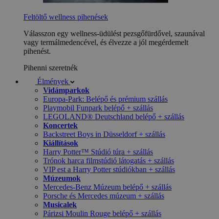
Feltöltő wellness pihenések
Válasszon egy wellness-üdülést pezsgőfürdővel, szaunával
vagy termálmedencével, és élvezze a jól megérdemelt
pihenést.
Pihenni szeretnék
Élmények
Vidámparkok
Europa-Park: Belépő és prémium szállás
Playmobil Funpark belépő + szállás
LEGOLAND® Deutschland belépő + szállás
Koncertek
Backstreet Boys in Düsseldorf + szállás
Kiállítások
Harry Potter™ Stúdió túra + szállás
Trónok harca filmstúdió látogatás + szállás
VIP est a Harry Potter stúdiókban + szállás
Múzeumok
Mercedes-Benz Múzeum belépő + szállás
Porsche és Mercedes múzeum + szállás
Musicalek
Párizsi Moulin Rouge belépő + szállás