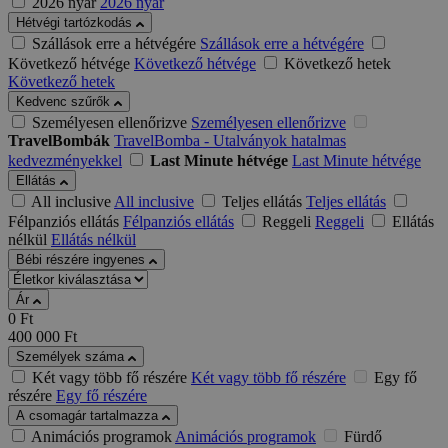
2026 nyár
2026 nyár
Hétvégi tartózkodás
Szállások erre a hétvégére
Szállások erre a hétvégére
Következő hétvége
Következő hétvége
Következő hetek
Következő hetek
Kedvenc szűrők
Személyesen ellenőrizve
Személyesen ellenőrizve
TravelBombák
TravelBomba - Utalványok hatalmas
kedvezményekkel
Last Minute hétvége
Last Minute hétvége
Ellátás
All inclusive
All inclusive
Teljes ellátás
Teljes ellátás
Félpanziós ellátás
Félpanziós ellátás
Reggeli
Reggeli
Ellátás
nélkül
Ellátás nélkül
Bébi részére ingyenes
Ár
0
Ft
400 000
Ft
Személyek száma
Két vagy több fő részére
Két vagy több fő részére
Egy fő
részére
Egy fő részére
A csomagár tartalmazza
Animációs programok
Animációs programok
Fürdő