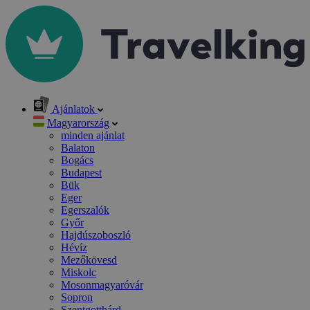
Ajánlatok
Magyarország
minden ajánlat
Balaton
Bogács
Budapest
Bük
Eger
Egerszalók
Győr
Hajdúszoboszló
Hévíz
Mezőkövesd
Miskolc
Mosonmagyaróvár
Sopron
Szentgotthárd