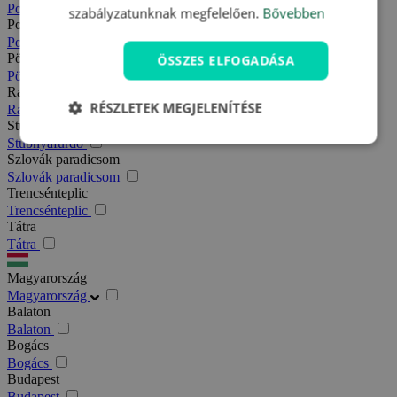
Podhajska
szabályzatunknak megfelelően.
Bővebben
Pozsony
Pozsony
Pöstyén
ÖSSZES ELFOGADÁSA
Pöstyén
Rajecfürdő
RÉSZLETEK MEGJELENÍTÉSE
Rajecfürdő
Stubnyafürdő
Stubnyafürdő
Szlovák paradicsom
Szlovák paradicsom
Trencsénteplic
Trencsénteplic
Tátra
Tátra
Magyarország
Magyarország
Balaton
Balaton
Bogács
Bogács
Budapest
Budapest