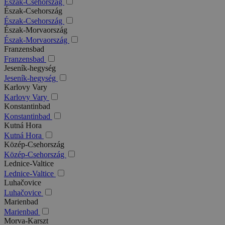
Észak-Csehország
Észak-Csehország
Észak-Csehország
Észak-Morvaország
Észak-Morvaország
Franzensbad
Franzensbad
Jeseník-hegység
Jeseník-hegység
Karlovy Vary
Karlovy Vary
Konstantinbad
Konstantinbad
Kutná Hora
Kutná Hora
Közép-Csehország
Közép-Csehország
Lednice-Valtice
Lednice-Valtice
Luhačovice
Luhačovice
Marienbad
Marienbad
Morva-Karszt