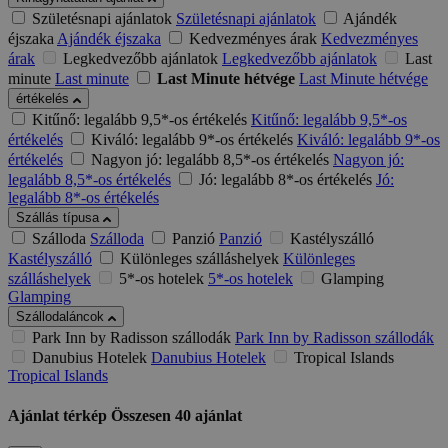
Születésnapi ajánlatok
Születésnapi ajánlatok
Ajándék
éjszaka
Ajándék éjszaka
Kedvezményes árak
Kedvezményes
árak
Legkedvezőbb ajánlatok
Legkedvezőbb ajánlatok
Last
minute
Last minute
Last Minute hétvége
Last Minute hétvége
értékelés
Kitűnő: legalább 9,5*-os értékelés
Kitűnő: legalább 9,5*-os
értékelés
Kiváló: legalább 9*-os értékelés
Kiváló: legalább 9*-os
értékelés
Nagyon jó: legalább 8,5*-os értékelés
Nagyon jó:
legalább 8,5*-os értékelés
Jó: legalább 8*-os értékelés
Jó:
legalább 8*-os értékelés
Szállás típusa
Szálloda
Szálloda
Panzió
Panzió
Kastélyszálló
Kastélyszálló
Különleges szálláshelyek
Különleges
szálláshelyek
5*-os hotelek
5*-os hotelek
Glamping
Glamping
Szállodaláncok
Park Inn by Radisson szállodák
Park Inn by Radisson szállodák
Danubius Hotelek
Danubius Hotelek
Tropical Islands
Tropical Islands
Ajánlat térkép
Összesen
40
ajánlat