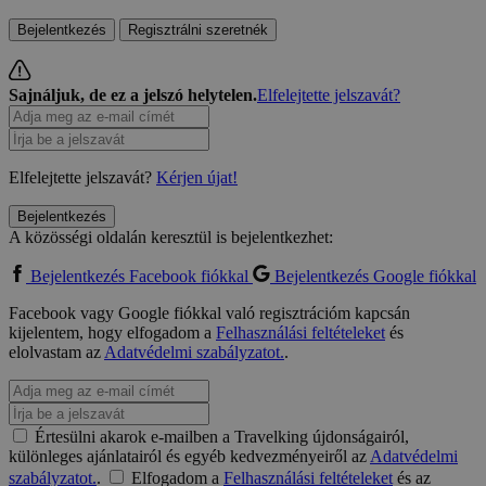
Bejelentkezés
Regisztrálni szeretnék
Sajnáljuk, de ez a jelszó helytelen.
Elfelejtette jelszavát?
Elfelejtette jelszavát?
Kérjen újat!
Bejelentkezés
A közösségi oldalán keresztül is bejelentkezhet:
Bejelentkezés Facebook fiókkal
Bejelentkezés Google fiókkal
Facebook vagy Google fiókkal való regisztrációm kapcsán
kijelentem, hogy elfogadom a
Felhasználási feltételeket
és
elolvastam az
Adatvédelmi szabályzatot.
.
Értesülni akarok e-mailben a Travelking újdonságairól,
különleges ajánlatairól és egyéb kedvezményeiről az
Adatvédelmi
szabályzatot.
.
Elfogadom a
Felhasználási feltételeket
és az