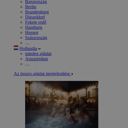
Bajorország
Berlin
Brandenburg
Düsseldorf
Fekete erdő
Hamburg
Hessen
Szászország
…
Hollandia
minden ajánlat
Amszterdam
…
Az összes ajánlat megjelenítése