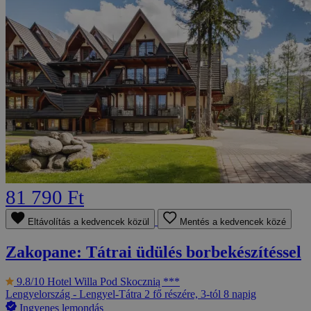
81 790 Ft
Eltávolítás a kedvencek közül
Mentés a kedvencek közé
Zakopane: Tátrai üdülés borbekészítéssel
9.8/10
Hotel Willa Pod Skocznią ***
Lengyelország - Lengyel-Tátra
2 fő részére, 3-tól 8 napig
Ingyenes lemondás