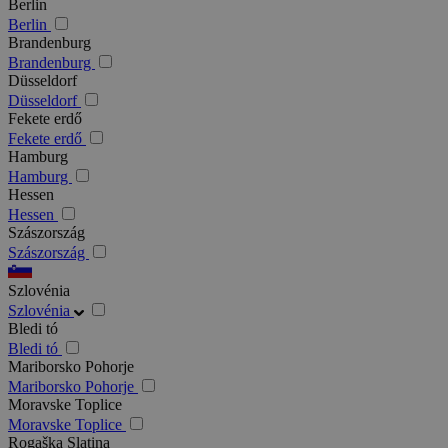
Berlin
Berlin
Brandenburg
Brandenburg
Düsseldorf
Düsseldorf
Fekete erdő
Fekete erdő
Hamburg
Hamburg
Hessen
Hessen
Szászország
Szászország
Szlovénia
Szlovénia
Bledi tó
Bledi tó
Mariborsko Pohorje
Mariborsko Pohorje
Moravske Toplice
Moravske Toplice
Rogaška Slatina