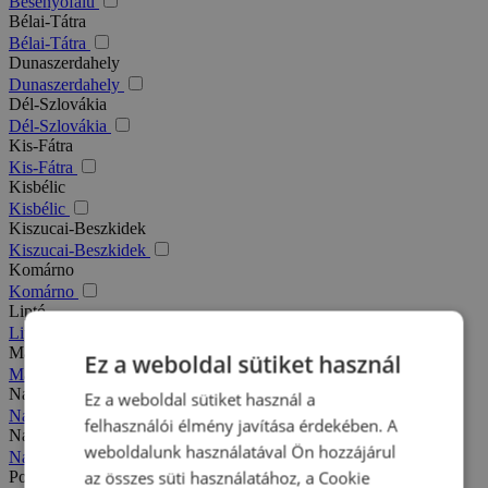
Besenyőfalu
Bélai-Tátra
Bélai-Tátra
Dunaszerdahely
Dunaszerdahely
Dél-Szlovákia
Dél-Szlovákia
Kis-Fátra
Kis-Fátra
Kisbélic
Kisbélic
Kiszucai-Beszkidek
Kiszucai-Beszkidek
Komárno
Komárno
Liptó
Liptó
Magas-Tátra
Ez a weboldal sütiket használ
Magas-Tátra
Nagy-Fátra
Ez a weboldal sütiket használ a
Nagy-Fátra
felhasználói élmény javítása érdekében. A
Nagymegyer
weboldalunk használatával Ön hozzájárul
Nagymegyer
az összes süti használatához, a Cookie
Podhajska