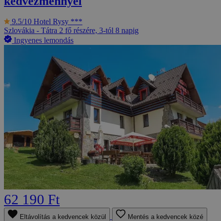
kedvezménnyel
9.5/10
Hotel Rysy ***
Szlovákia - Tátra
2 fő részére, 3-tól 8 napig
Ingyenes lemondás
62 190 Ft
Eltávolítás a kedvencek közül
Mentés a kedvencek közé