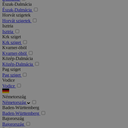
Észak-Dalmácia
Észak-Dalmácia
Horvát szigetek
Horvát szigetek
Isztria
Isztria
Krk sziget
Krk sziget
Kvarner-öböl
Kvarner-öböl
Közép-Dalmácia
Közép-Dalmácia
Pag sziget
Pag sziget
Vodice
Vodice
Németország
Németország
Baden-Württemberg
Baden-Württemberg
Bajorország
Bajorország