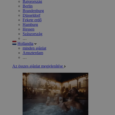
Bajorország
Berlin
Brandenburg
Düsseldorf
Fekete erdő
Hamburg
Hessen
Szászország
…
Hollandia
minden ajánlat
Amszterdam
…
Az összes ajánlat megjelenítése