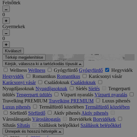
Felnőttek
0
Gyermekek
0
Kiválaszt
Térkép megjelenítése
Kérjük, válassza ki a tartózkodás típusát
Wellness
Wellness
Gyógyfürdő
Gyógyfürdő
Hegyvidék
Hegyvidék
Romantikus
Romantikus
Karácsonyi vásár
Karácsonyi vásár
Családoknak
Családoknak
Nyugdíjasoknak
Nyugdíjasoknak
Síelés
Síelés
Tengerparti
üdülés
Tengerparti üdülés
Vízparti nyaralás
Vízparti nyaralás
Travelking PREMIUM
Travelking PREMIUM
Luxus pihenés
Luxus pihenés
Termálfürdő közelében
Termálfürdő közelében
Sörfürdő
Sörfürdő
Aktív pihenés
Aktív pihenés
Városlátogatás
Városlátogatás
Borvidékek
Borvidékek
Sífutás
Sífutás
Szállások belépőkkel
Szállások belépőkkel
Ünnepek és hosszú hétvégék