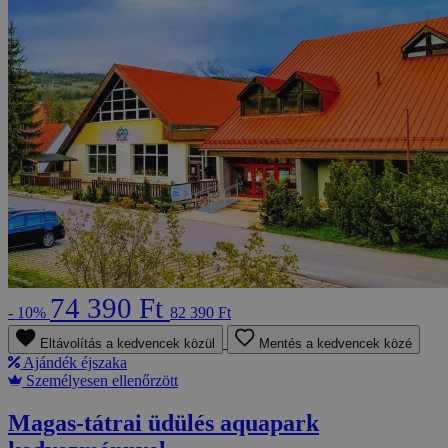
74 390 Ft
- 10%
82 390 Ft
Eltávolítás a kedvencek közül
Mentés a kedvencek közé
Ajándék éjszaka
Személyesen ellenőrzött
Magas-tátrai üdülés aquapark