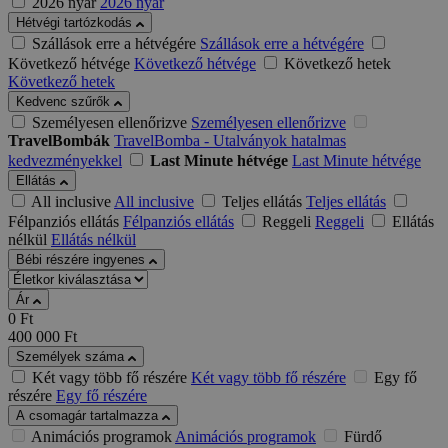
2026 nyár
2026 nyár
Hétvégi tartózkodás
Szállások erre a hétvégére
Szállások erre a hétvégére
Következő hétvége
Következő hétvége
Következő hetek
Következő hetek
Kedvenc szűrők
Személyesen ellenőrizve
Személyesen ellenőrizve
TravelBombák
TravelBomba - Utalványok hatalmas
kedvezményekkel
Last Minute hétvége
Last Minute hétvége
Ellátás
All inclusive
All inclusive
Teljes ellátás
Teljes ellátás
Félpanziós ellátás
Félpanziós ellátás
Reggeli
Reggeli
Ellátás
nélkül
Ellátás nélkül
Bébi részére ingyenes
Ár
0
Ft
400 000
Ft
Személyek száma
Két vagy több fő részére
Két vagy több fő részére
Egy fő
részére
Egy fő részére
A csomagár tartalmazza
Animációs programok
Animációs programok
Fürdő