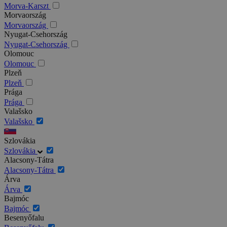
Morva-Karszt
Morvaország
Morvaország
Nyugat-Csehország
Nyugat-Csehország
Olomouc
Olomouc
Plzeň
Plzeň
Prága
Prága
Valašsko
Valašsko
Szlovákia
Szlovákia
Alacsony-Tátra
Alacsony-Tátra
Árva
Árva
Bajmóc
Bajmóc
Besenyőfalu