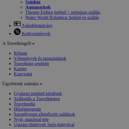
Színház
Aquaparkok
Therme Erding belépő + prémium szállás
Water World Rulantica: belépő és szállás
Ajándékutalvány
Kedvezmények
A Travelkingről
Rólunk
Vélemények és tapasztalatok
Travelking segítség
Karrier
Kapcsolat
Ügyfeleink számára
Gyakran ismételt kérdések
Szállodák a Travelkingen
Travelpedia
Hűségprogram
Személyesen ellenőrzött szállások
Nyár, utazással tele
Utazási élmények Szép-kártyával