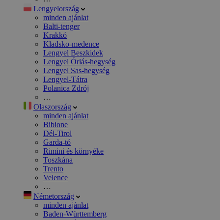
Lengyelország
minden ajánlat
Balti-tenger
Krakkó
Kladsko-medence
Lengyel Beszkidek
Lengyel Óriás-hegység
Lengyel Sas-hegység
Lengyel-Tátra
Polanica Zdrój
…
Olaszország
minden ajánlat
Bibione
Dél-Tirol
Garda-tó
Rimini és környéke
Toszkána
Trento
Velence
…
Németország
minden ajánlat
Baden-Württemberg