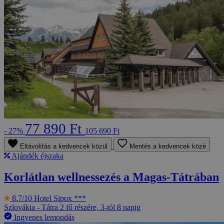
77 890 Ft
- 27%
105 690 Ft
Eltávolítás a kedvencek közül
Mentés a kedvencek közé
Ajándék éjszaka
Korlátlan wellnessezés a Magas-Tátrában
8.7/10
Hotel Sipox ***
Szlovákia - Tátra
2 fő részére, 3-tól 8 napig
Ingyenes lemondás