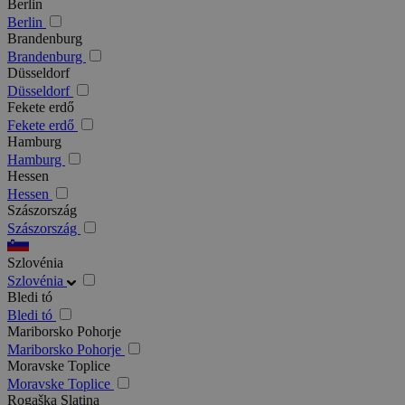
Berlin
Berlin
Brandenburg
Brandenburg
Düsseldorf
Düsseldorf
Fekete erdő
Fekete erdő
Hamburg
Hamburg
Hessen
Hessen
Szászország
Szászország
Szlovénia
Szlovénia
Bledi tó
Bledi tó
Mariborsko Pohorje
Mariborsko Pohorje
Moravske Toplice
Moravske Toplice
Rogaška Slatina