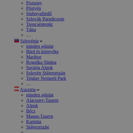
Pozsony
Pöstyén
Stubnyafürdő
Szlovák Paradicsom
Trencsénteplic
Tátra
…
Szlovénia
minden ajánlat
Bled és környéke
Maribor
Rogaška Slatina
Savinja Alpok
Szlovén Stájerország
Triglav Nemzeti Park
…
Ausztria
minden ajánlat
Alacsony-Tauern
Alpok
Bécs
Magas-Tauern
Karintia
Stájerország
…