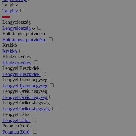
Tauplitz
Tauplitz
Lengyelország
Lengyelország
Balti-tenger partvidéke
Balti-tenger partvidéke
Krakkó
Krakkó
Kłodzko-völgy
Kłodzko-völgy
Lengyel Beszkidek
Lengyel Beszkidek
Lengyel Jizera hegység
Lengyel Jizera hegység
Lengyel Óriás-hegység
Lengyel Óriás-hegység
Lengyel Orlicei-hegység
Lengyel Orlicei-hegység
Lengyel Tátra
Lengyel Tátra
Polanica Zdrój
Polanica Zdrój