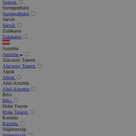
Sopron
Szentgotthárd
Szentgotthárd
Sárvár
Sárvár
Zalakaros
Zalakaros
Ausztria
Ausztria
Alacsony Tauern
Alacsony Tauern
Alpok
Alpok
Alsó-Ausztria
Alsó-Ausztria
Bécs
Bécs
Hohe Tauern
Hohe Tauern
Karintia
Karintia
Stájerország
Stájerország