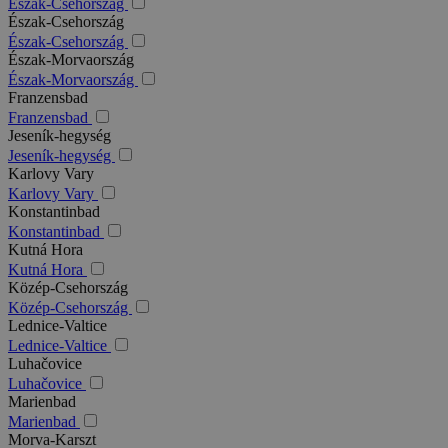
Észak-Csehország
Észak-Csehország
Észak-Csehország
Észak-Morvaország
Észak-Morvaország
Franzensbad
Franzensbad
Jeseník-hegység
Jeseník-hegység
Karlovy Vary
Karlovy Vary
Konstantinbad
Konstantinbad
Kutná Hora
Kutná Hora
Közép-Csehország
Közép-Csehország
Lednice-Valtice
Lednice-Valtice
Luhačovice
Luhačovice
Marienbad
Marienbad
Morva-Karszt