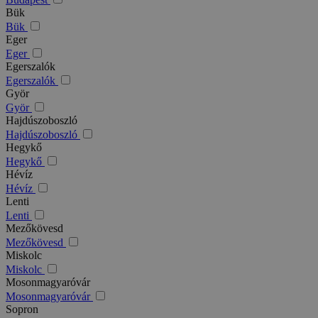
Bük
Bük
Eger
Eger
Egerszalók
Egerszalók
Györ
Györ
Hajdúszoboszló
Hajdúszoboszló
Hegykő
Hegykő
Hévíz
Hévíz
Lenti
Lenti
Mezőkövesd
Mezőkövesd
Miskolc
Miskolc
Mosonmagyaróvár
Mosonmagyaróvár
Sopron