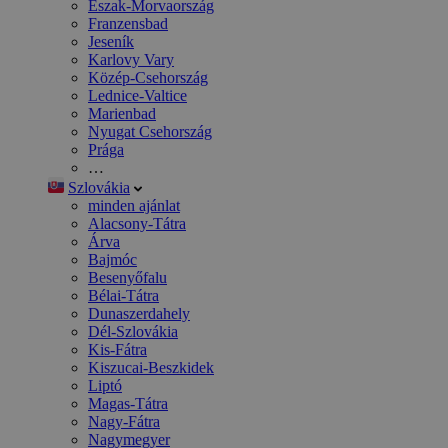
Észak-Morvaország
Franzensbad
Jeseník
Karlovy Vary
Közép-Csehország
Lednice-Valtice
Marienbad
Nyugat Csehország
Prága
…
Szlovákia
minden ajánlat
Alacsony-Tátra
Árva
Bajmóc
Besenyőfalu
Bélai-Tátra
Dunaszerdahely
Dél-Szlovákia
Kis-Fátra
Kiszucai-Beszkidek
Liptó
Magas-Tátra
Nagy-Fátra
Nagymegyer