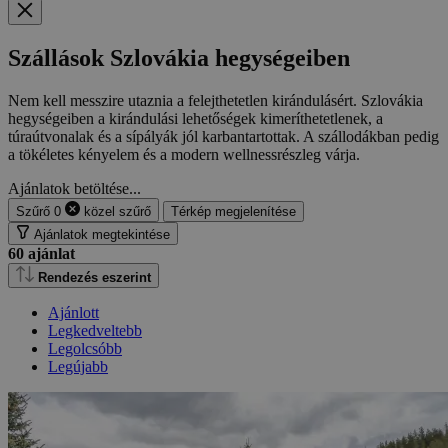
Szállások Szlovákia hegységeiben
Nem kell messzire utaznia a felejthetetlen kirándulásért. Szlovákia
hegységeiben a kirándulási lehetőségek kimeríthetetlenek, a
túraútvonalak és a sípályák jól karbantartottak. A szállodákban pedig
a tökéletes kényelem és a modern wellnessrészleg várja.
Ajánlatok betöltése...
Szűrő
0
közel
szűrő
Térkép megjelenítése
Ajánlatok megtekintése
60
ajánlat
Rendezés eszerint
Ajánlott
Legkedveltebb
Legolcsóbb
Legújabb