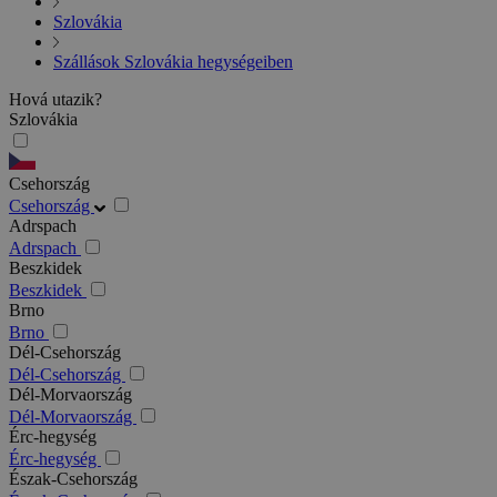
Szlovákia
Szállások Szlovákia hegységeiben
Hová utazik?
Szlovákia
Csehország
Csehország
Adrspach
Adrspach
Beszkidek
Beszkidek
Brno
Brno
Dél-Csehország
Dél-Csehország
Dél-Morvaország
Dél-Morvaország
Érc-hegység
Érc-hegység
Észak-Csehország