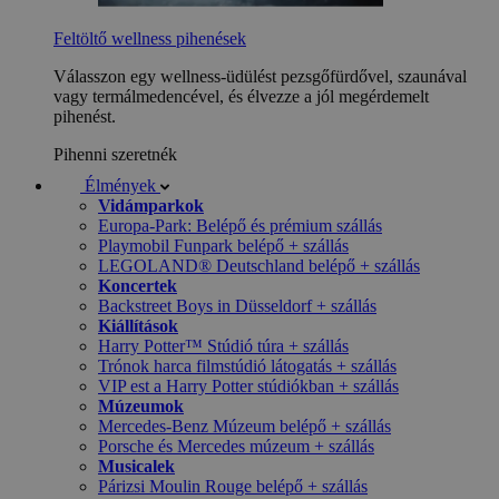
Feltöltő wellness pihenések
Válasszon egy wellness-üdülést pezsgőfürdővel, szaunával
vagy termálmedencével, és élvezze a jól megérdemelt
pihenést.
Pihenni szeretnék
Élmények
Vidámparkok
Europa-Park: Belépő és prémium szállás
Playmobil Funpark belépő + szállás
LEGOLAND® Deutschland belépő + szállás
Koncertek
Backstreet Boys in Düsseldorf + szállás
Kiállítások
Harry Potter™ Stúdió túra + szállás
Trónok harca filmstúdió látogatás + szállás
VIP est a Harry Potter stúdiókban + szállás
Múzeumok
Mercedes-Benz Múzeum belépő + szállás
Porsche és Mercedes múzeum + szállás
Musicalek
Párizsi Moulin Rouge belépő + szállás