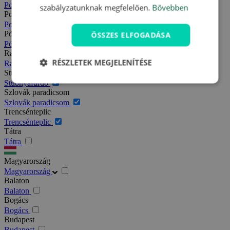
Podhajska
szabályzatunknak megfelelően.
Bővebben
Pozsony
Pozsony
Pöstyén
ÖSSZES ELFOGADÁSA
Pöstyén
Rajecfürdő
RÉSZLETEK MEGJELENÍTÉSE
Rajecfürdő
Stubnyafürdő
Stubnyafürdő
Szlovák paradicsom
Szlovák paradicsom
Trencsénteplic
Trencsénteplic
Tátra
Tátra
Magyarország
Magyarország
Balaton
Balaton
Bogács
Bogács
Budapest
Budapest