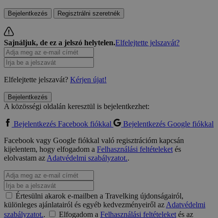
Bejelentkezés
Regisztrálni szeretnék
Sajnáljuk, de ez a jelszó helytelen.
Elfelejtette jelszavát?
Elfelejtette jelszavát?
Kérjen újat!
Bejelentkezés
A közösségi oldalán keresztül is bejelentkezhet:
Bejelentkezés Facebook fiókkal
Bejelentkezés Google fiókkal
Facebook vagy Google fiókkal való regisztrációm kapcsán
kijelentem, hogy elfogadom a
Felhasználási feltételeket
és
elolvastam az
Adatvédelmi szabályzatot.
.
Értesülni akarok e-mailben a Travelking újdonságairól,
különleges ajánlatairól és egyéb kedvezményeiről az
Adatvédelmi
szabályzatot.
.
Elfogadom a
Felhasználási feltételeket
és az