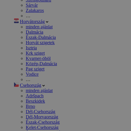
Sárvár
Zalakaros
…
Horvátország
minden ajánlat
Dalmácia
Észak-Dalmácia
Horvát szigetek
Isztria
Krk sziget
Kvarner-öböl
Közép-Dalmácia
Pag sziget
Vodice
…
Csehország
minden ajánlat
Adršpach
Beszkidek
Brno
Dél-Csehország
Dél-Morvaország
Észak-Csehország
Kelet-Csehország