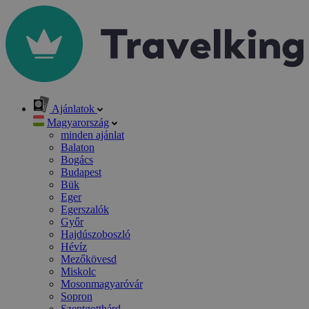
Ajánlatok
Magyarország
minden ajánlat
Balaton
Bogács
Budapest
Bük
Eger
Egerszalók
Győr
Hajdúszoboszló
Hévíz
Mezőkövesd
Miskolc
Mosonmagyaróvár
Sopron
Szentgotthárd