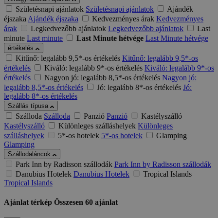
Születésnapi ajánlatok
Születésnapi ajánlatok
Ajándék
éjszaka
Ajándék éjszaka
Kedvezményes árak
Kedvezményes
árak
Legkedvezőbb ajánlatok
Legkedvezőbb ajánlatok
Last
minute
Last minute
Last Minute hétvége
Last Minute hétvége
értékelés
Kitűnő: legalább 9,5*-os értékelés
Kitűnő: legalább 9,5*-os
értékelés
Kiváló: legalább 9*-os értékelés
Kiváló: legalább 9*-os
értékelés
Nagyon jó: legalább 8,5*-os értékelés
Nagyon jó:
legalább 8,5*-os értékelés
Jó: legalább 8*-os értékelés
Jó:
legalább 8*-os értékelés
Szállás típusa
Szálloda
Szálloda
Panzió
Panzió
Kastélyszálló
Kastélyszálló
Különleges szálláshelyek
Különleges
szálláshelyek
5*-os hotelek
5*-os hotelek
Glamping
Glamping
Szállodaláncok
Park Inn by Radisson szállodák
Park Inn by Radisson szállodák
Danubius Hotelek
Danubius Hotelek
Tropical Islands
Tropical Islands
Ajánlat térkép
Összesen
60
ajánlat