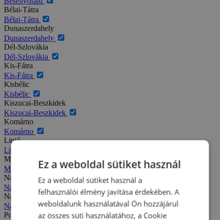
Besenyőfalu
Bélai-Tátra
Bélai-Tátra
Dunaszerdahely
Dunaszerdahely
Dél-Szlovákia
Dél-Szlovákia
Kis-Fátra
Kis-Fátra
Kisbélic
Kisbélic
Kiszucai-Beszkidek
Kiszucai-Beszkidek
Komárno
Komárno
Liptó
Liptó
Magas-Tátra
Ez a weboldal sütiket használ
Magas-Tátra
Nagy-Fátra
Ez a weboldal sütiket használ a
Nagy-Fátra
felhasználói élmény javítása érdekében. A
Nagymegyer
weboldalunk használatával Ön hozzájárul
Nagymegyer
az összes süti használatához, a Cookie
Podhajska