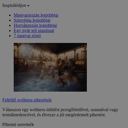
Inspirálódjon
Magyarország legjobbjai
Szlovénia legjobbjai
Horvátország legjobbjai
Egy nyár teli utazással
7 magyar régió
Feltöltő wellness pihenések
Válasszon egy wellness-üdülést pezsgőfürdővel, szaunával vagy
termálmedencével, és élvezze a jól megérdemelt pihenést.
Pihenni szeretnék