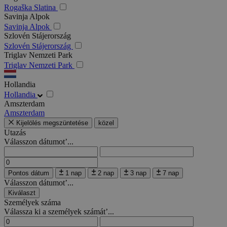
Rogaška Slatina
Savinja Alpok
Savinja Alpok
Szlovén Stájerország
Szlovén Stájerország
Triglav Nemzeti Park
Triglav Nemzeti Park
Hollandia
Hollandia
Amszterdam
Amszterdam
Kijelölés megszüntetése
közel
Utazás
Válasszon dátumot’...
Pontos dátum
1 nap
2 nap
3 nap
7 nap
Válasszon dátumot’...
Kiválaszt
Személyek száma
Válassza ki a személyek számát’...