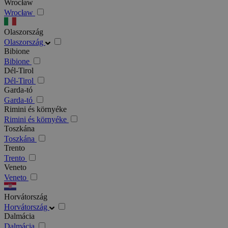
Wrocław
Wrocław
Olaszország
Olaszország
Bibione
Bibione
Dél-Tirol
Dél-Tirol
Garda-tó
Garda-tó
Rimini és környéke
Rimini és környéke
Toszkána
Toszkána
Trento
Trento
Veneto
Veneto
Horvátország
Horvátország
Dalmácia
Dalmácia