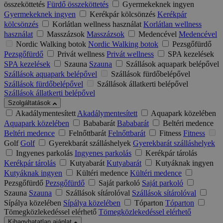
összeköttetés
Fürdő összeköttetés
Gyermekeknek ingyen
Gyermekeknek ingyen
Kerékpár kölcsönzés
Kerékpár
kölcsönzés
Korlátlan wellness használat
Korlátlan wellness
használat
Masszázsok
Masszázsok
Medencével
Medencével
Nordic Walking botok
Nordic Walking botok
Pezsgőfürdő
Pezsgőfürdő
Privát wellness
Privát wellness
SPA kezelések
SPA kezelések
Szauna
Szauna
Szállások aquapark belépővel
Szállások aquapark belépővel
Szállások fürdőbelépővel
Szállások fürdőbelépővel
Szállások állatkerti belépővel
Szállások állatkerti belépővel
Szolgáltatások
Akadálymentesített
Akadálymentesített
Aquapark közelében
Aquapark közelében
Bababarát
Bababarát
Beltéri medence
Beltéri medence
Felnőttbarát
Felnőttbarát
Fitness
Fitness
Golf
Golf
Gyerekbarát szálláshelyek
Gyerekbarát szálláshelyek
Ingyenes parkolás
Ingyenes parkolás
Kerékpár tárolás
Kerékpár tárolás
Kutyabarát
Kutyabarát
Kutyáknak ingyen
Kutyáknak ingyen
Kültéri medence
Kültéri medence
Pezsgőfürdő
Pezsgőfürdő
Saját parkoló
Saját parkoló
Szauna
Szauna
Szállások sítárolóval
Szállások sítárolóval
Sípálya közelében
Sípálya közelében
Tóparton
Tóparton
Tömegközlekedéssel elérhető
Tömegközlekedéssel elérhető
Kihagyhatatlan ajánlat