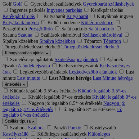
Golf
Golf
Gyerekbarát szálláshelyek
Gyerekbarát szálláshelyek
Ingyenes parkolás
Ingyenes parkolás
Kerékpár tárolás
Kerékpár tárolás
Kutyabarát
Kutyabarát
Kutyáknak ingyen
Kutyáknak ingyen
Kültéri medence
Kültéri medence
Pezsgőfürdő
Pezsgőfürdő
Saját parkoló
Saját parkoló
Szauna
Szauna
Szállások sítárolóval
Szállások sítárolóval
Sípálya közelében
Sípálya közelében
Tóparton
Tóparton
Tömegközlekedéssel elérhető
Tömegközlekedéssel elérhető
Kihagyhatatlan ajánlat
Születésnapi ajánlatok
Születésnapi ajánlatok
Ajándék
éjszaka
Ajándék éjszaka
Kedvezményes árak
Kedvezményes
árak
Legkedvezőbb ajánlatok
Legkedvezőbb ajánlatok
Last
minute
Last minute
Last Minute hétvége
Last Minute hétvége
értékelés
Kitűnő: legalább 9,5*-os értékelés
Kitűnő: legalább 9,5*-os
értékelés
Kiváló: legalább 9*-os értékelés
Kiváló: legalább 9*-os
értékelés
Nagyon jó: legalább 8,5*-os értékelés
Nagyon jó:
legalább 8,5*-os értékelés
Jó: legalább 8*-os értékelés
Jó:
legalább 8*-os értékelés
Szállás típusa
Szálloda
Szálloda
Panzió
Panzió
Kastélyszálló
Kastélyszálló
Különleges szálláshelyek
Különleges