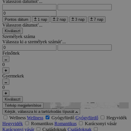
Válasszon dátumot’...
Pontos dátum
1 nap
2 nap
3 nap
7 nap
Válasszon dátumot’...
Kiválaszt
Személyek száma
Válassza ki a személyek számát’...
Felnőttek
0
Gyermekek
0
Kiválaszt
Térkép megjelenítése
Kérjük, válassza ki a tartózkodás típusát
Wellness
Wellness
Gyógyfürdő
Gyógyfürdő
Hegyvidék
Hegyvidék
Romantikus
Romantikus
Karácsonyi vásár
Karácsonyi vásár
Családoknak
Családoknak