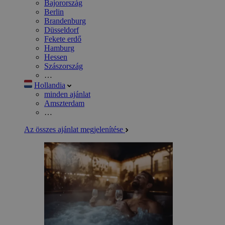
Bajorország
Berlin
Brandenburg
Düsseldorf
Fekete erdő
Hamburg
Hessen
Szászország
…
Hollandia
minden ajánlat
Amszterdam
…
Az összes ajánlat megjelenítése