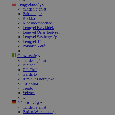
Lengyelország
minden ajánlat
Balti-tenger
Krakkó
Kladsko-medence
Lengyel Beszkidek
Lengyel Óriás-hegység
Lengyel Sas-hegység
Lengyel-Tátra
Polanica Zdrój
…
Olaszország
minden ajánlat
Bibione
Dél-Tirol
Garda-tó
Rimini és környéke
Toszkána
Trento
Velence
…
Németország
minden ajánlat
Baden-Württemberg