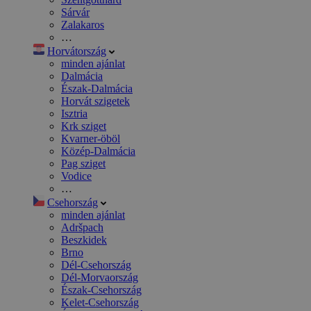
Sárvár
Zalakaros
…
Horvátország
minden ajánlat
Dalmácia
Észak-Dalmácia
Horvát szigetek
Isztria
Krk sziget
Kvarner-öböl
Közép-Dalmácia
Pag sziget
Vodice
…
Csehország
minden ajánlat
Adršpach
Beszkidek
Brno
Dél-Csehország
Dél-Morvaország
Észak-Csehország
Kelet-Csehország