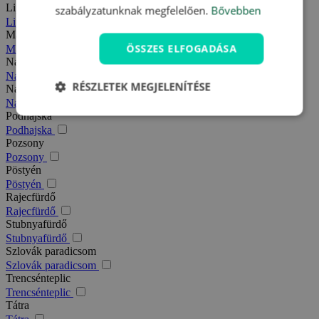
Liptó
szabályzatunknak megfelelően.
Bővebben
Liptó
Magas-Tátra
ÖSSZES ELFOGADÁSA
Magas-Tátra
Nagy-Fátra
Nagy-Fátra
RÉSZLETEK MEGJELENÍTÉSE
Nagymegyer
Nagymegyer
Podhajska
Podhajska
Pozsony
Pozsony
Pöstyén
Pöstyén
Rajecfürdő
Rajecfürdő
Stubnyafürdő
Stubnyafürdő
Szlovák paradicsom
Szlovák paradicsom
Trencsénteplic
Trencsénteplic
Tátra