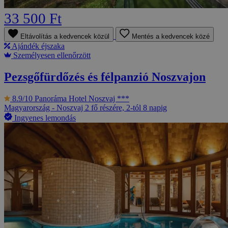
33 500 Ft
Eltávolítás a kedvencek közül
Mentés a kedvencek közé
Ajándék éjszaka
Személyesen ellenőrzött
Pezsgőfürdőzés és félpanzió Noszvajon
8.9/10
Panoráma Hotel Noszvaj ***
Magyarország - Noszvaj
2 fő részére, 2-tól 8 napig
Ingyenes lemondás