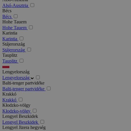
Alsó-Ausztria
Bécs
Bécs
Hohe Tauern
Hohe Tauern
Karintia
Karintia
Stájerország
Stájerország
Tauplitz
Tauplitz
Lengyelország
Lengyelország
Balti-tenger partvidéke
Balti-tenger partvidéke
Krakkó
Krakkó
Kłodzko-völgy
Kłodzko-völgy
Lengyel Beszkidek
Lengyel Beszkidek
Lengyel Jizera hegység