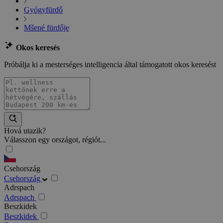
Gyógyfürdő
Mšené fürdője
Okos keresés
Próbálja ki a mesterséges intelligencia által támogatott okos keresést
Hová utazik?
Válasszon egy országot, régiót...
Csehország
Csehország
Adrspach
Adrspach
Beszkidek
Beszkidek