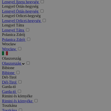
Lengyel Jizera hegység
Lengyel Óriás-hegység
Lengyel Óriás-hegység
Lengyel Orlicei-hegység
Lengyel Orlicei-hegység
Lengyel Tátra
Lengyel Tátra
Polanica Zdrój
Polanica Zdrój
Wrocław
Wrocław
Olaszország
Olaszország
Bibione
Bibione
Dél-Tirol
Dél-Tirol
Garda-tó
Garda-tó
Rimini és környéke
Rimini és környéke
Toszkána
Toszkána