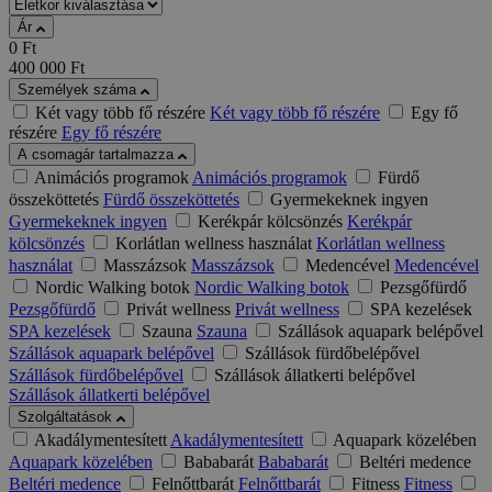
Ár
0
Ft
400 000
Ft
Személyek száma
Két vagy több fő részére
Két vagy több fő részére
Egy fő
részére
Egy fő részére
A csomagár tartalmazza
Animációs programok
Animációs programok
Fürdő
összeköttetés
Fürdő összeköttetés
Gyermekeknek ingyen
Gyermekeknek ingyen
Kerékpár kölcsönzés
Kerékpár
kölcsönzés
Korlátlan wellness használat
Korlátlan wellness
használat
Masszázsok
Masszázsok
Medencével
Medencével
Nordic Walking botok
Nordic Walking botok
Pezsgőfürdő
Pezsgőfürdő
Privát wellness
Privát wellness
SPA kezelések
SPA kezelések
Szauna
Szauna
Szállások aquapark belépővel
Szállások aquapark belépővel
Szállások fürdőbelépővel
Szállások fürdőbelépővel
Szállások állatkerti belépővel
Szállások állatkerti belépővel
Szolgáltatások
Akadálymentesített
Akadálymentesített
Aquapark közelében
Aquapark közelében
Bababarát
Bababarát
Beltéri medence
Beltéri medence
Felnőttbarát
Felnőttbarát
Fitness
Fitness