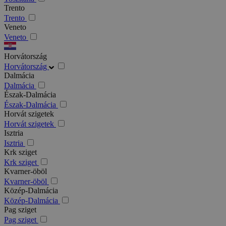
Trento
Trento
Veneto
Veneto
Horvátország
Horvátország
Dalmácia
Dalmácia
Észak-Dalmácia
Észak-Dalmácia
Horvát szigetek
Horvát szigetek
Isztria
Isztria
Krk sziget
Krk sziget
Kvarner-öböl
Kvarner-öböl
Közép-Dalmácia
Közép-Dalmácia
Pag sziget
Pag sziget