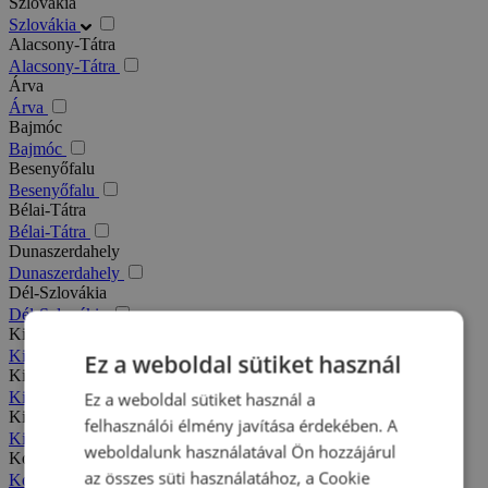
Szlovákia
Szlovákia
Alacsony-Tátra
Alacsony-Tátra
Árva
Árva
Bajmóc
Bajmóc
Besenyőfalu
Besenyőfalu
Bélai-Tátra
Bélai-Tátra
Dunaszerdahely
Dunaszerdahely
Dél-Szlovákia
Dél-Szlovákia
Kis-Fátra
Kis-Fátra
Ez a weboldal sütiket használ
Kisbélic
Kisbélic
Ez a weboldal sütiket használ a
Kiszucai-Beszkidek
felhasználói élmény javítása érdekében. A
Kiszucai-Beszkidek
weboldalunk használatával Ön hozzájárul
Komárno
az összes süti használatához, a Cookie
Komárno