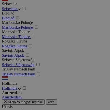
Szlovénia
Szlovénia
Bledi tó
Bledi tó
Mariborsko Pohorje
Mariborsko Pohorje
Moravske Toplice
Moravske Toplice
Rogaška Slatina
Rogaška Slatina
Savinja Alpok
Savinja Alpok
Szlovén Stájerország
Szlovén Stájerország
Triglav Nemzeti Park
Triglav Nemzeti Park
Hollandia
Hollandia
Amszterdam
Amszterdam
Kijelölés megszüntetése
közel
Utazás