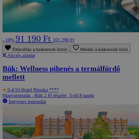
91 190 Ft
- 10%
101 290 Ft
Eltávolítás a kedvencek közül
Mentés a kedvencek közé
Akciós ajánlat
Bük: Wellness pihenés a termálfürdő
mellett
9.4/10
Hotel Piroska ****
Magyarország - Bük
2 fő részére, 3-tól 8 napig
Ingyenes lemondás