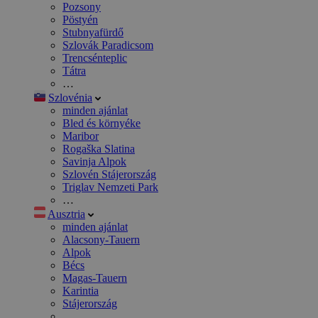
Pozsony
Pöstyén
Stubnyafürdő
Szlovák Paradicsom
Trencsénteplic
Tátra
…
Szlovénia
minden ajánlat
Bled és környéke
Maribor
Rogaška Slatina
Savinja Alpok
Szlovén Stájerország
Triglav Nemzeti Park
…
Ausztria
minden ajánlat
Alacsony-Tauern
Alpok
Bécs
Magas-Tauern
Karintia
Stájerország
…