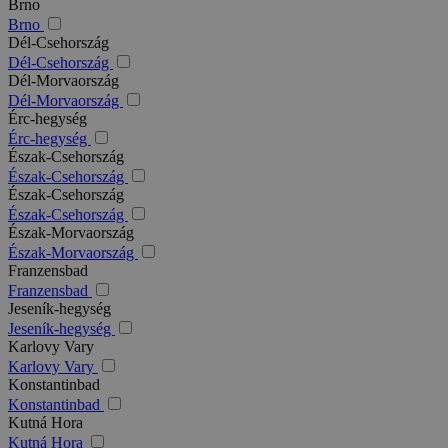
Brno
Brno
Dél-Csehország
Dél-Csehország
Dél-Morvaország
Dél-Morvaország
Érc-hegység
Érc-hegység
Észak-Csehország
Észak-Csehország
Észak-Csehország
Észak-Csehország
Észak-Morvaország
Észak-Morvaország
Franzensbad
Franzensbad
Jeseník-hegység
Jeseník-hegység
Karlovy Vary
Karlovy Vary
Konstantinbad
Konstantinbad
Kutná Hora
Kutná Hora