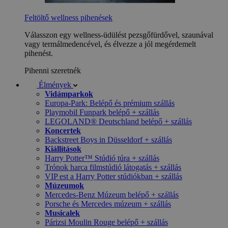
Feltöltő wellness pihenések
Válasszon egy wellness-üdülést pezsgőfürdővel, szaunával
vagy termálmedencével, és élvezze a jól megérdemelt
pihenést.
Pihenni szeretnék
Élmények
Vidámparkok
Europa-Park: Belépő és prémium szállás
Playmobil Funpark belépő + szállás
LEGOLAND® Deutschland belépő + szállás
Koncertek
Backstreet Boys in Düsseldorf + szállás
Kiállítások
Harry Potter™ Stúdió túra + szállás
Trónok harca filmstúdió látogatás + szállás
VIP est a Harry Potter stúdiókban + szállás
Múzeumok
Mercedes-Benz Múzeum belépő + szállás
Porsche és Mercedes múzeum + szállás
Musicalek
Párizsi Moulin Rouge belépő + szállás