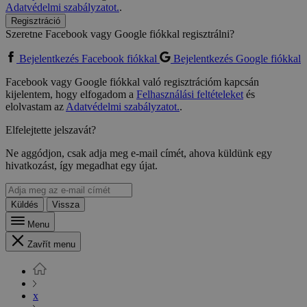
Adatvédelmi szabályzatot.
.
Regisztráció
Szeretne Facebook vagy Google fiókkal regisztrálni?
Bejelentkezés Facebook fiókkal
Bejelentkezés Google fiókkal
Facebook vagy Google fiókkal való regisztrációm kapcsán
kijelentem, hogy elfogadom a
Felhasználási feltételeket
és
elolvastam az
Adatvédelmi szabályzatot.
.
Elfelejtette jelszavát?
Ne aggódjon, csak adja meg e-mail címét, ahova küldünk egy
hivatkozást, így megadhat egy újat.
Küldés
Vissza
Menu
Zavřít menu
x