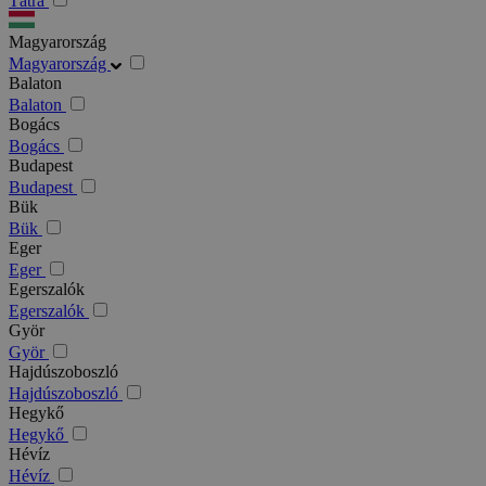
Tátra
Magyarország
Magyarország
Balaton
Balaton
Bogács
Bogács
Budapest
Budapest
Bük
Bük
Eger
Eger
Egerszalók
Egerszalók
Györ
Györ
Hajdúszoboszló
Hajdúszoboszló
Hegykő
Hegykő
Hévíz
Hévíz