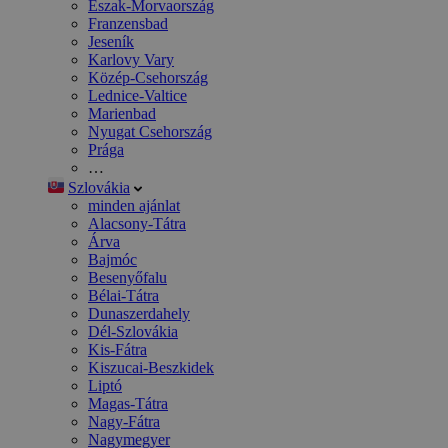
Észak-Morvaország
Franzensbad
Jeseník
Karlovy Vary
Közép-Csehország
Lednice-Valtice
Marienbad
Nyugat Csehország
Prága
…
Szlovákia
minden ajánlat
Alacsony-Tátra
Árva
Bajmóc
Besenyőfalu
Bélai-Tátra
Dunaszerdahely
Dél-Szlovákia
Kis-Fátra
Kiszucai-Beszkidek
Liptó
Magas-Tátra
Nagy-Fátra
Nagymegyer