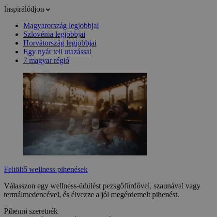
Inspirálódjon
Magyarország legjobbjai
Szlovénia legjobbjai
Horvátország legjobbjai
Egy nyár teli utazással
7 magyar régió
Feltöltő wellness pihenések
Válasszon egy wellness-üdülést pezsgőfürdővel, szaunával vagy
termálmedencével, és élvezze a jól megérdemelt pihenést.
Pihenni szeretnék