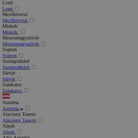
Lenti
Lenti
Mezőkövesd
Mezőkövesd
Miskolc
Miskolc
Mosonmagyaróvár
Mosonmagyaróvár
Sopron
Sopron
Szentgotthárd
Szentgotthárd
Sárvár
Sárvár
Zalakaros
Zalakaros
Ausztria
Ausztria
Alacsony Tauern
Alacsony Tauern
Alpok
Alpok
Alsó-Ausztria