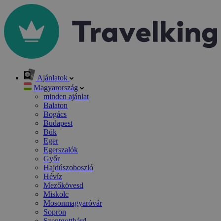
Ajánlatok
Magyarország
minden ajánlat
Balaton
Bogács
Budapest
Bük
Eger
Egerszalók
Győr
Hajdúszoboszló
Hévíz
Mezőkövesd
Miskolc
Mosonmagyaróvár
Sopron
Szentgotthárd