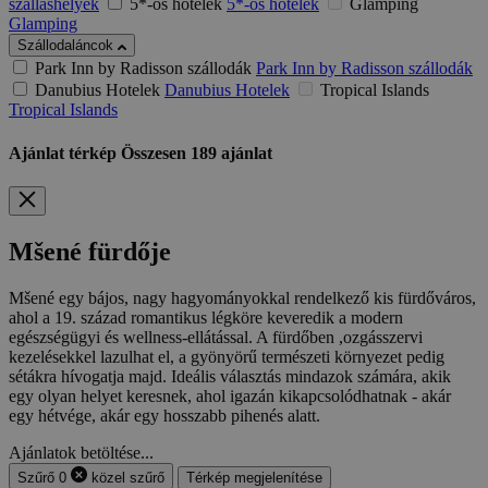
szálláshelyek
5*-os hotelek
5*-os hotelek
Glamping
Glamping
Szállodaláncok
Park Inn by Radisson szállodák
Park Inn by Radisson szállodák
Danubius Hotelek
Danubius Hotelek
Tropical Islands
Tropical Islands
Ajánlat térkép
Összesen
189
ajánlat
Mšené fürdője
Mšené egy bájos, nagy hagyományokkal rendelkező kis fürdőváros,
ahol a 19. század romantikus légköre keveredik a modern
egészségügyi és wellness-ellátással. A fürdőben ,ozgásszervi
kezelésekkel lazulhat el, a gyönyörű természeti környezet pedig
sétákra hívogatja majd. Ideális választás mindazok számára, akik
egy olyan helyet keresnek, ahol igazán kikapcsolódhatnak - akár
egy hétvége, akár egy hosszabb pihenés alatt.
Ajánlatok betöltése...
Szűrő
0
közel
szűrő
Térkép megjelenítése