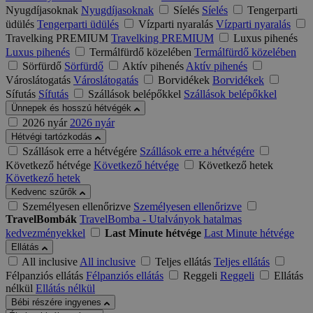
Nyugdíjasoknak
Nyugdíjasoknak
Síelés
Síelés
Tengerparti
üdülés
Tengerparti üdülés
Vízparti nyaralás
Vízparti nyaralás
Travelking PREMIUM
Travelking PREMIUM
Luxus pihenés
Luxus pihenés
Termálfürdő közelében
Termálfürdő közelében
Sörfürdő
Sörfürdő
Aktív pihenés
Aktív pihenés
Városlátogatás
Városlátogatás
Borvidékek
Borvidékek
Sífutás
Sífutás
Szállások belépőkkel
Szállások belépőkkel
Ünnepek és hosszú hétvégék
2026 nyár
2026 nyár
Hétvégi tartózkodás
Szállások erre a hétvégére
Szállások erre a hétvégére
Következő hétvége
Következő hétvége
Következő hetek
Következő hetek
Kedvenc szűrők
Személyesen ellenőrizve
Személyesen ellenőrizve
TravelBombák
TravelBomba - Utalványok hatalmas
kedvezményekkel
Last Minute hétvége
Last Minute hétvége
Ellátás
All inclusive
All inclusive
Teljes ellátás
Teljes ellátás
Félpanziós ellátás
Félpanziós ellátás
Reggeli
Reggeli
Ellátás
nélkül
Ellátás nélkül
Bébi részére ingyenes