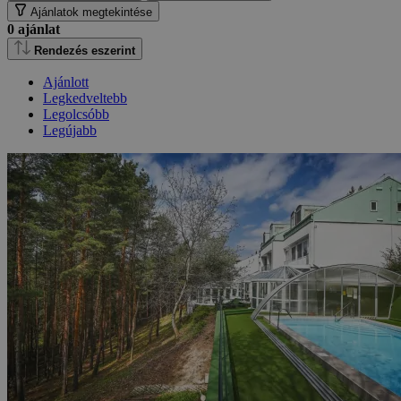
Ajánlatok megtekintése
0
ajánlat
Rendezés eszerint
Ajánlott
Legkedveltebb
Legolcsóbb
Legújabb