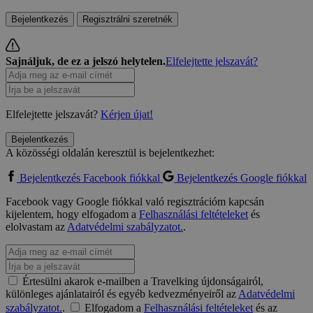
Bejelentkezés
Regisztrálni szeretnék
Sajnáljuk, de ez a jelszó helytelen.
Elfelejtette jelszavát?
Elfelejtette jelszavát?
Kérjen újat!
Bejelentkezés
A közösségi oldalán keresztül is bejelentkezhet:
Bejelentkezés Facebook fiókkal
Bejelentkezés Google fiókkal
Facebook vagy Google fiókkal való regisztrációm kapcsán
kijelentem, hogy elfogadom a
Felhasználási feltételeket
és
elolvastam az
Adatvédelmi szabályzatot.
.
Értesülni akarok e-mailben a Travelking újdonságairól,
különleges ajánlatairól és egyéb kedvezményeiről az
Adatvédelmi
szabályzatot.
.
Elfogadom a
Felhasználási feltételeket
és az