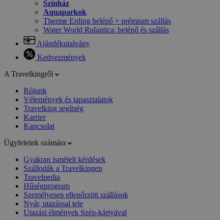
Színház
Aquaparkok
Therme Erding belépő + prémium szállás
Water World Rulantica: belépő és szállás
Ajándékutalvány
Kedvezmények
A Travelkingről
Rólunk
Vélemények és tapasztalatok
Travelking segítség
Karrier
Kapcsolat
Ügyfeleink számára
Gyakran ismételt kérdések
Szállodák a Travelkingen
Travelpedia
Hűségprogram
Személyesen ellenőrzött szállások
Nyár, utazással tele
Utazási élmények Szép-kártyával