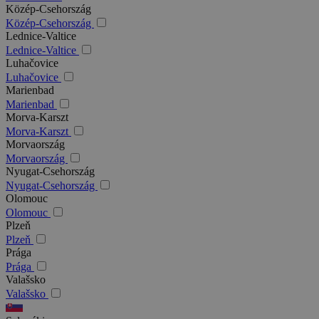
Közép-Csehország
Közép-Csehország
Lednice-Valtice
Lednice-Valtice
Luhačovice
Luhačovice
Marienbad
Marienbad
Morva-Karszt
Morva-Karszt
Morvaország
Morvaország
Nyugat-Csehország
Nyugat-Csehország
Olomouc
Olomouc
Plzeň
Plzeň
Prága
Prága
Valašsko
Valašsko