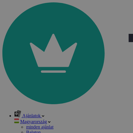
Ajánlatok
Magyarország
minden ajánlat
Balaton