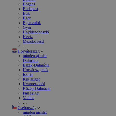
Bogács
Budapest
Bük
Eger
Egerszalók
Győr
Hajdúszoboszló
Hévíz
Mezőkövesd
…
Horvátország
minden ajánlat
Dalmácia
Észak-Dalmácia
Horvát szigetek
Isztria
Krk sziget
Kvarner-öböl
Közép-Dalmácia
Pag sziget
Vodice
…
Csehország
minden ajánlat