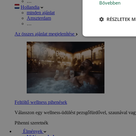
…
Bővebben
Hollandia
minden ajánlat
Amszterdam
RÉSZLETEK M
…
Az összes ajánlat megjelenítése
Feltöltő wellness pihenések
Válasszon egy wellness-üdülést pezsgőfürdővel, szaunával vagy
Pihenni szeretnék
Élmények