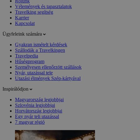
Rólunk
Vélemények és tapasztalatok
Travelking segítség
Karrier
Kapcsolat
Ügyfeleink számára
Gyakran ismételt kérdések
Szállodák a Travelkingen
Travelpedia
Hűségprogram
Személyesen ellenőrzött szállások
Nyár, utazással tele
Utazási élmények Szép-kártyával
Inspirálódjon
Magyarország legjobbjai
Szlovénia legjobbjai
Horvátország legjobbjai
Egy nyár teli utazással
7 magyar régió