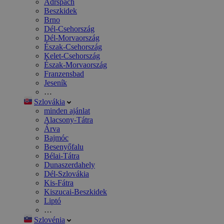
Adršpach
Beszkidek
Brno
Dél-Csehország
Dél-Morvaország
Észak-Csehország
Kelet-Csehország
Észak-Morvaország
Franzensbad
Jeseník
…
Szlovákia
minden ajánlat
Alacsony-Tátra
Árva
Bajmóc
Besenyőfalu
Bélai-Tátra
Dunaszerdahely
Dél-Szlovákia
Kis-Fátra
Kiszucai-Beszkidek
Liptó
…
Szlovénia