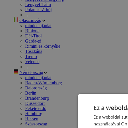
Lengyel-Tátra
Polanica Zdrój
…
Olaszország
minden ajánlat
Bibione
Dél-Tirol
Garda-tó
Rimini és környéke
Toszkána
Trento
Velence
…
Németország
minden ajánlat
Baden-Württemberg
Bajorország
Berlin
Brandenburg
Düsseldorf
Ez a webolda
Fekete erdő
Hamburg
Ez a weboldal süt
Hessen
használatával Ön 
Szászország