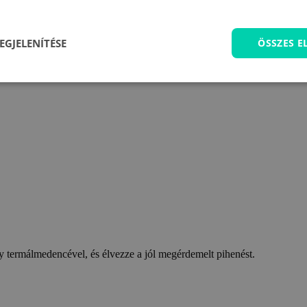
EGJELENÍTÉSE
ÖSSZES 
 termálmedencével, és élvezze a jól megérdemelt pihenést.