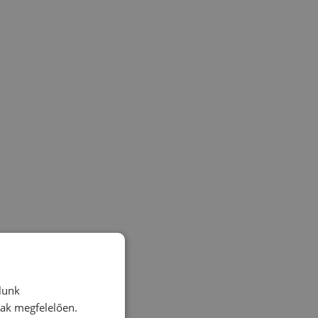
lunk
nak megfelelően.