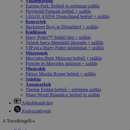
Vidámparkok
Europa-Park: Belépő és prémium szállás
Playmobil Funpark belépő + szállás
LEGOLAND® Deutschland belépő + szállás
Koncertek
Backstreet Boys in Düsseldorf + szállás
Kiállítások
Harry Potter™ Stúdió túra + szállás
Trónok harca filmstúdió látogatás + szállás
VIP est a Harry Potter stúdiókban + szállás
Múzeumok
Mercedes-Benz Múzeum belépő + szállás
Porsche és Mercedes múzeum + szállás
Musicalek
Párizsi Moulin Rouge belépő + szállás
Színház
Aquaparkok
Therme Erding belépő + prémium szállás
Water World Rulantica: belépő és szállás
Ajándékutalvány
Kedvezmények
A Travelkingről