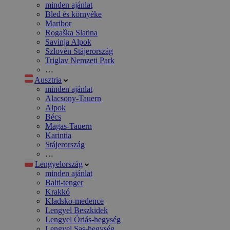
minden ajánlat
Bled és környéke
Maribor
Rogaška Slatina
Savinja Alpok
Szlovén Stájerország
Triglav Nemzeti Park
…
Ausztria
minden ajánlat
Alacsony-Tauern
Alpok
Bécs
Magas-Tauern
Karintia
Stájerország
…
Lengyelország
minden ajánlat
Balti-tenger
Krakkó
Kladsko-medence
Lengyel Beszkidek
Lengyel Óriás-hegység
Lengyel Sas-hegység