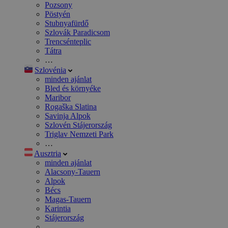
Pozsony
Pöstyén
Stubnyafürdő
Szlovák Paradicsom
Trencsénteplic
Tátra
…
Szlovénia
minden ajánlat
Bled és környéke
Maribor
Rogaška Slatina
Savinja Alpok
Szlovén Stájerország
Triglav Nemzeti Park
…
Ausztria
minden ajánlat
Alacsony-Tauern
Alpok
Bécs
Magas-Tauern
Karintia
Stájerország
…