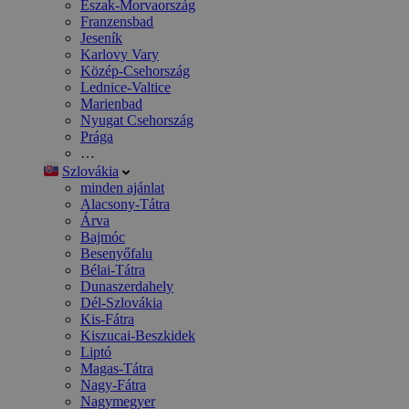
Észak-Morvaország
Franzensbad
Jeseník
Karlovy Vary
Közép-Csehország
Lednice-Valtice
Marienbad
Nyugat Csehország
Prága
…
Szlovákia
minden ajánlat
Alacsony-Tátra
Árva
Bajmóc
Besenyőfalu
Bélai-Tátra
Dunaszerdahely
Dél-Szlovákia
Kis-Fátra
Kiszucai-Beszkidek
Liptó
Magas-Tátra
Nagy-Fátra
Nagymegyer