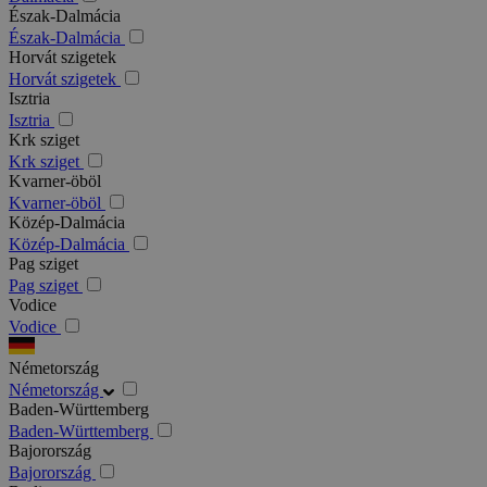
Észak-Dalmácia
Észak-Dalmácia
Horvát szigetek
Horvát szigetek
Isztria
Isztria
Krk sziget
Krk sziget
Kvarner-öböl
Kvarner-öböl
Közép-Dalmácia
Közép-Dalmácia
Pag sziget
Pag sziget
Vodice
Vodice
Németország
Németország
Baden-Württemberg
Baden-Württemberg
Bajorország
Bajorország