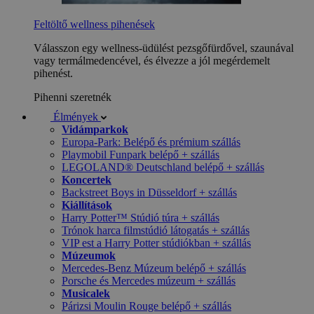
Feltöltő wellness pihenések
Válasszon egy wellness-üdülést pezsgőfürdővel, szaunával
vagy termálmedencével, és élvezze a jól megérdemelt
pihenést.
Pihenni szeretnék
Élmények
Vidámparkok
Europa-Park: Belépő és prémium szállás
Playmobil Funpark belépő + szállás
LEGOLAND® Deutschland belépő + szállás
Koncertek
Backstreet Boys in Düsseldorf + szállás
Kiállítások
Harry Potter™ Stúdió túra + szállás
Trónok harca filmstúdió látogatás + szállás
VIP est a Harry Potter stúdiókban + szállás
Múzeumok
Mercedes-Benz Múzeum belépő + szállás
Porsche és Mercedes múzeum + szállás
Musicalek
Párizsi Moulin Rouge belépő + szállás