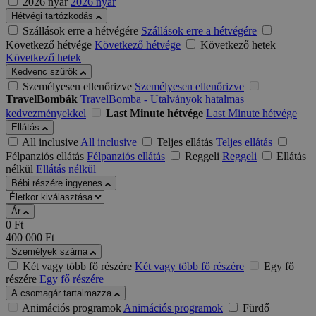
2026 nyár
2026 nyár
Hétvégi tartózkodás
Szállások erre a hétvégére
Szállások erre a hétvégére
Következő hétvége
Következő hétvége
Következő hetek
Következő hetek
Kedvenc szűrők
Személyesen ellenőrizve
Személyesen ellenőrizve
TravelBombák
TravelBomba - Utalványok hatalmas
kedvezményekkel
Last Minute hétvége
Last Minute hétvége
Ellátás
All inclusive
All inclusive
Teljes ellátás
Teljes ellátás
Félpanziós ellátás
Félpanziós ellátás
Reggeli
Reggeli
Ellátás
nélkül
Ellátás nélkül
Bébi részére ingyenes
Ár
0
Ft
400 000
Ft
Személyek száma
Két vagy több fő részére
Két vagy több fő részére
Egy fő
részére
Egy fő részére
A csomagár tartalmazza
Animációs programok
Animációs programok
Fürdő