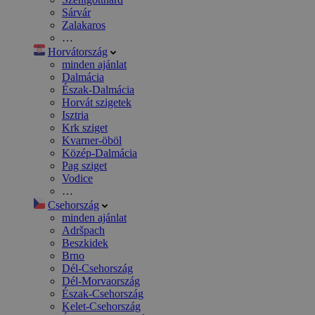
Sárvár
Zalakaros
…
Horvátország
minden ajánlat
Dalmácia
Észak-Dalmácia
Horvát szigetek
Isztria
Krk sziget
Kvarner-öböl
Közép-Dalmácia
Pag sziget
Vodice
…
Csehország
minden ajánlat
Adršpach
Beszkidek
Brno
Dél-Csehország
Dél-Morvaország
Észak-Csehország
Kelet-Csehország