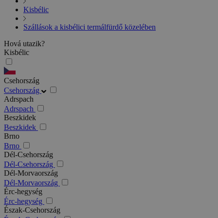
Kisbélic
Szállások a kisbélici termálfürdő közelében
Hová utazik?
Kisbélic
Csehország
Csehország
Adrspach
Adrspach
Beszkidek
Beszkidek
Brno
Brno
Dél-Csehország
Dél-Csehország
Dél-Morvaország
Dél-Morvaország
Érc-hegység
Érc-hegység
Észak-Csehország