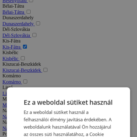
Besenyőfalu
Bélai-Tátra
Bélai-Tátra
Dunaszerdahely
Dunaszerdahely
Dél-Szlovákia
Dél-Szlovákia
Kis-Fátra
Kis-Fátra
Kisbélic
Kisbélic
Kiszucai-Beszkidek
Kiszucai-Beszkidek
Komárno
Komárno
Liptó
Liptó
Magas-Tátra
Ez a weboldal sütiket használ
Magas-Tátra
Nagy-Fátra
Ez a weboldal sütiket használ a
Nagy-Fátra
felhasználói élmény javítása érdekében. A
Nagymegyer
weboldalunk használatával Ön hozzájárul
Nagymegyer
az összes süti használatához, a Cookie
Podhajska