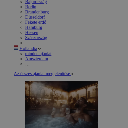
Bajorország
Berlin
Brandenburg
Düsseldorf
Fekete erdő
Hamburg
Hessen
Szászország
…
Hollandia
minden ajánlat
Amszterdam
…
Az összes ajánlat megjelenítése