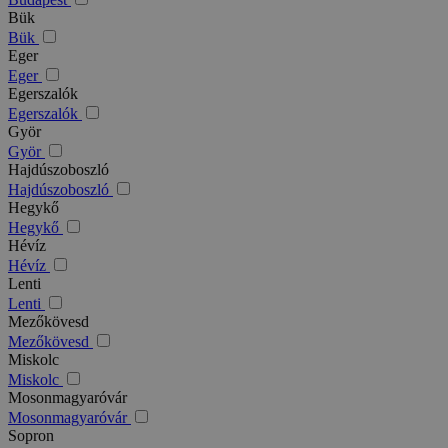
Bük
Bük
Eger
Eger
Egerszalók
Egerszalók
Györ
Györ
Hajdúszoboszló
Hajdúszoboszló
Hegykő
Hegykő
Hévíz
Hévíz
Lenti
Lenti
Mezőkövesd
Mezőkövesd
Miskolc
Miskolc
Mosonmagyaróvár
Mosonmagyaróvár
Sopron