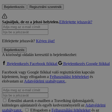
Bejelentkezés
Regisztrálni szeretnék
Sajnáljuk, de ez a jelszó helytelen.
Elfelejtette jelszavát?
Elfelejtette jelszavát?
Kérjen újat!
Bejelentkezés
A közösségi oldalán keresztül is bejelentkezhet:
Bejelentkezés Facebook fiókkal
Bejelentkezés Google fiókkal
Facebook vagy Google fiókkal való regisztrációm kapcsán
kijelentem, hogy elfogadom a
Felhasználási feltételeket
és
elolvastam az
Adatvédelmi szabályzatot.
.
Értesülni akarok e-mailben a Travelking újdonságairól,
különleges ajánlatairól és egyéb kedvezményeiről az
Adatvédelmi
szabályzatot.
.
Elfogadom a
Felhasználási feltételeket
és az