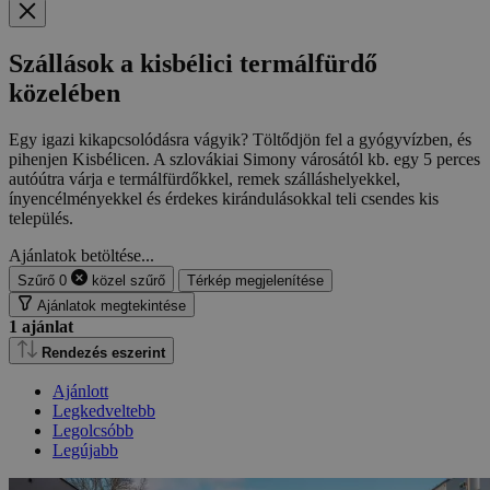
Szállások a kisbélici termálfürdő
közelében
Egy igazi kikapcsolódásra vágyik? Töltődjön fel a gyógyvízben, és
pihenjen Kisbélicen. A szlovákiai Simony városától kb. egy 5 perces
autóútra várja e termálfürdőkkel, remek szálláshelyekkel,
ínyencélményekkel és érdekes kirándulásokkal teli csendes kis
település.
Ajánlatok betöltése...
Szűrő
0
közel
szűrő
Térkép megjelenítése
Ajánlatok megtekintése
1
ajánlat
Rendezés eszerint
Ajánlott
Legkedveltebb
Legolcsóbb
Legújabb