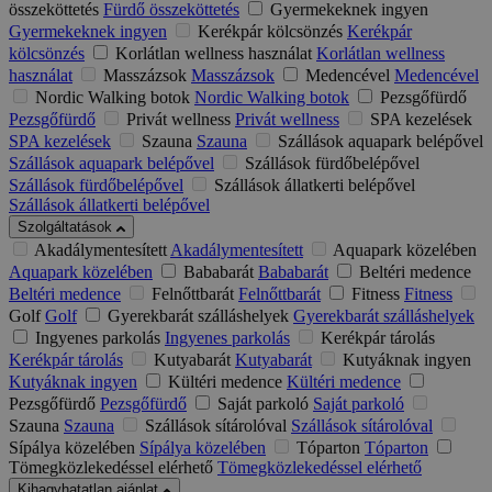
összeköttetés
Fürdő összeköttetés
Gyermekeknek ingyen
Gyermekeknek ingyen
Kerékpár kölcsönzés
Kerékpár
kölcsönzés
Korlátlan wellness használat
Korlátlan wellness
használat
Masszázsok
Masszázsok
Medencével
Medencével
Nordic Walking botok
Nordic Walking botok
Pezsgőfürdő
Pezsgőfürdő
Privát wellness
Privát wellness
SPA kezelések
SPA kezelések
Szauna
Szauna
Szállások aquapark belépővel
Szállások aquapark belépővel
Szállások fürdőbelépővel
Szállások fürdőbelépővel
Szállások állatkerti belépővel
Szállások állatkerti belépővel
Szolgáltatások
Akadálymentesített
Akadálymentesített
Aquapark közelében
Aquapark közelében
Bababarát
Bababarát
Beltéri medence
Beltéri medence
Felnőttbarát
Felnőttbarát
Fitness
Fitness
Golf
Golf
Gyerekbarát szálláshelyek
Gyerekbarát szálláshelyek
Ingyenes parkolás
Ingyenes parkolás
Kerékpár tárolás
Kerékpár tárolás
Kutyabarát
Kutyabarát
Kutyáknak ingyen
Kutyáknak ingyen
Kültéri medence
Kültéri medence
Pezsgőfürdő
Pezsgőfürdő
Saját parkoló
Saját parkoló
Szauna
Szauna
Szállások sítárolóval
Szállások sítárolóval
Sípálya közelében
Sípálya közelében
Tóparton
Tóparton
Tömegközlekedéssel elérhető
Tömegközlekedéssel elérhető
Kihagyhatatlan ajánlat