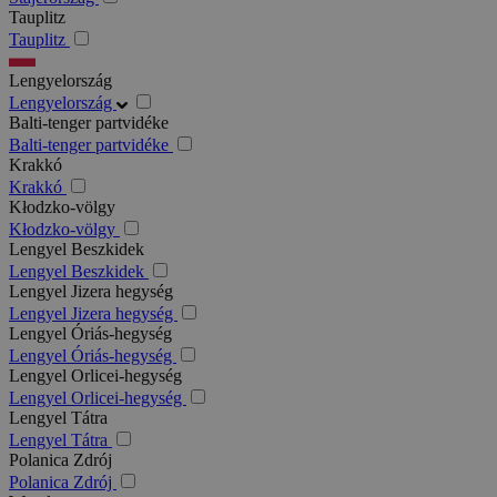
Tauplitz
Tauplitz
Lengyelország
Lengyelország
Balti-tenger partvidéke
Balti-tenger partvidéke
Krakkó
Krakkó
Kłodzko-völgy
Kłodzko-völgy
Lengyel Beszkidek
Lengyel Beszkidek
Lengyel Jizera hegység
Lengyel Jizera hegység
Lengyel Óriás-hegység
Lengyel Óriás-hegység
Lengyel Orlicei-hegység
Lengyel Orlicei-hegység
Lengyel Tátra
Lengyel Tátra
Polanica Zdrój
Polanica Zdrój