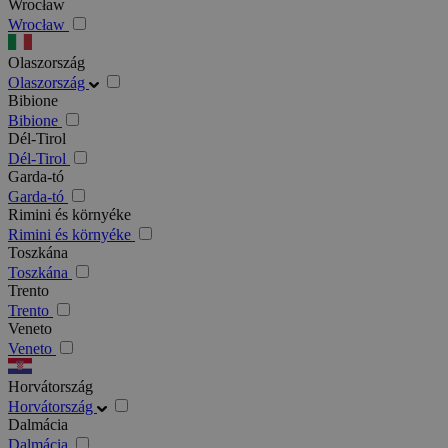
Wrocław
Wrocław
Olaszország
Olaszország
Bibione
Bibione
Dél-Tirol
Dél-Tirol
Garda-tó
Garda-tó
Rimini és környéke
Rimini és környéke
Toszkána
Toszkána
Trento
Trento
Veneto
Veneto
Horvátország
Horvátország
Dalmácia
Dalmácia