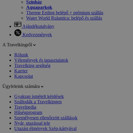
Színház
Aquaparkok
Therme Erding belépő + prémium szállás
Water World Rulantica: belépő és szállás
Ajándékutalvány
Kedvezmények
A Travelkingről
Rólunk
Vélemények és tapasztalatok
Travelking segítség
Karrier
Kapcsolat
Ügyfeleink számára
Gyakran ismételt kérdések
Szállodák a Travelkingen
Travelpedia
Hűségprogram
Személyesen ellenőrzött szállások
Nyár, utazással tele
Utazási élmények Szép-kártyával