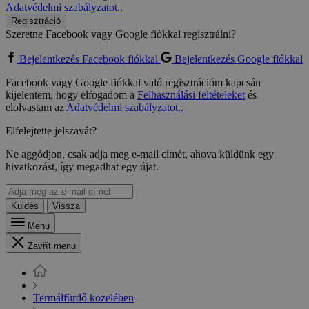
Adatvédelmi szabályzatot.
.
Regisztráció
Szeretne Facebook vagy Google fiókkal regisztrálni?
Bejelentkezés Facebook fiókkal
Bejelentkezés Google fiókkal
Facebook vagy Google fiókkal való regisztrációm kapcsán
kijelentem, hogy elfogadom a
Felhasználási feltételeket
és
elolvastam az
Adatvédelmi szabályzatot.
.
Elfelejtette jelszavát?
Ne aggódjon, csak adja meg e-mail címét, ahova küldünk egy
hivatkozást, így megadhat egy újat.
Küldés
Vissza
Menu
Zavřít menu
Termálfürdő közelében