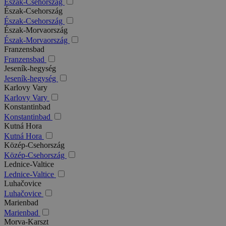
Észak-Csehország
Észak-Csehország
Észak-Csehország
Észak-Morvaország
Észak-Morvaország
Franzensbad
Franzensbad
Jeseník-hegység
Jeseník-hegység
Karlovy Vary
Karlovy Vary
Konstantinbad
Konstantinbad
Kutná Hora
Kutná Hora
Közép-Csehország
Közép-Csehország
Lednice-Valtice
Lednice-Valtice
Luhačovice
Luhačovice
Marienbad
Marienbad
Morva-Karszt