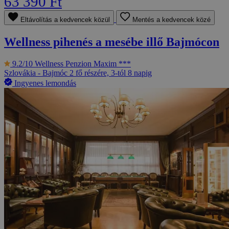
63 390 Ft
Eltávolítás a kedvencek közül
Mentés a kedvencek közé
Wellness pihenés a mesébe illő Bajmócon
9.2/10
Wellness Penzion Maxim ***
Szlovákia - Bajmóc
2 fő részére, 3-tól 8 napig
Ingyenes lemondás