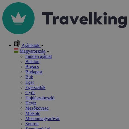
Ajánlatok
Magyarország
minden ajánlat
Balaton
Bogács
Budapest
Bük
Eger
Egerszalók
Győr
Hajdúszoboszló
Hévíz
Mezőkövesd
Miskolc
Mosonmagyaróvár
Sopron
Szentgotthárd