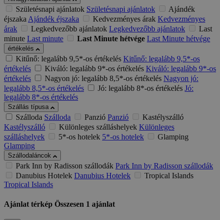
Születésnapi ajánlatok
Születésnapi ajánlatok
Ajándék
éjszaka
Ajándék éjszaka
Kedvezményes árak
Kedvezményes
árak
Legkedvezőbb ajánlatok
Legkedvezőbb ajánlatok
Last
minute
Last minute
Last Minute hétvége
Last Minute hétvége
értékelés
Kitűnő: legalább 9,5*-os értékelés
Kitűnő: legalább 9,5*-os
értékelés
Kiváló: legalább 9*-os értékelés
Kiváló: legalább 9*-os
értékelés
Nagyon jó: legalább 8,5*-os értékelés
Nagyon jó:
legalább 8,5*-os értékelés
Jó: legalább 8*-os értékelés
Jó:
legalább 8*-os értékelés
Szállás típusa
Szálloda
Szálloda
Panzió
Panzió
Kastélyszálló
Kastélyszálló
Különleges szálláshelyek
Különleges
szálláshelyek
5*-os hotelek
5*-os hotelek
Glamping
Glamping
Szállodaláncok
Park Inn by Radisson szállodák
Park Inn by Radisson szállodák
Danubius Hotelek
Danubius Hotelek
Tropical Islands
Tropical Islands
Ajánlat térkép
Összesen
1
ajánlat