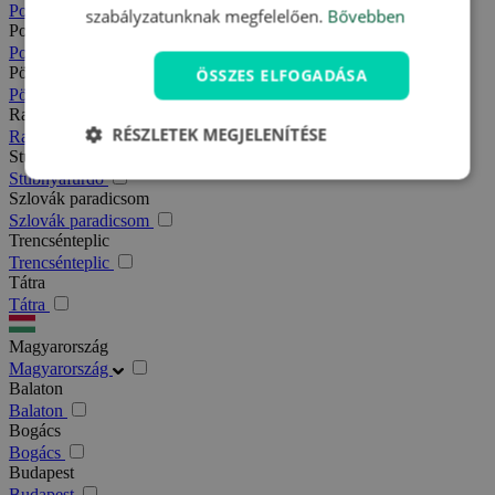
Podhajska
szabályzatunknak megfelelően.
Bővebben
Pozsony
Pozsony
Pöstyén
ÖSSZES ELFOGADÁSA
Pöstyén
Rajecfürdő
RÉSZLETEK MEGJELENÍTÉSE
Rajecfürdő
Stubnyafürdő
Stubnyafürdő
Szlovák paradicsom
Szlovák paradicsom
Trencsénteplic
Trencsénteplic
Tátra
Tátra
Magyarország
Magyarország
Balaton
Balaton
Bogács
Bogács
Budapest
Budapest