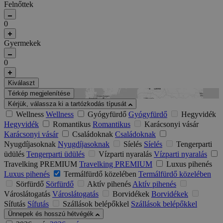
Felnőttek
0
Gyermekek
0
Kiválaszt
Térkép megjelenítése
Kérjük, válassza ki a tartózkodás típusát
Wellness
Wellness
Gyógyfürdő
Gyógyfürdő
Hegyvidék
Hegyvidék
Romantikus
Romantikus
Karácsonyi vásár
Karácsonyi vásár
Családoknak
Családoknak
Nyugdíjasoknak
Nyugdíjasoknak
Síelés
Síelés
Tengerparti
üdülés
Tengerparti üdülés
Vízparti nyaralás
Vízparti nyaralás
Travelking PREMIUM
Travelking PREMIUM
Luxus pihenés
Luxus pihenés
Termálfürdő közelében
Termálfürdő közelében
Sörfürdő
Sörfürdő
Aktív pihenés
Aktív pihenés
Városlátogatás
Városlátogatás
Borvidékek
Borvidékek
Sífutás
Sífutás
Szállások belépőkkel
Szállások belépőkkel
Ünnepek és hosszú hétvégék