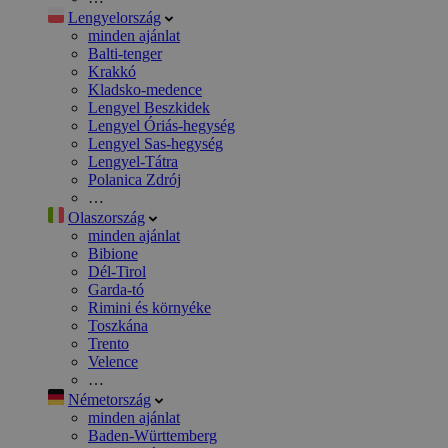
Lengyelország
minden ajánlat
Balti-tenger
Krakkó
Kladsko-medence
Lengyel Beszkidek
Lengyel Óriás-hegység
Lengyel Sas-hegység
Lengyel-Tátra
Polanica Zdrój
…
Olaszország
minden ajánlat
Bibione
Dél-Tirol
Garda-tó
Rimini és környéke
Toszkána
Trento
Velence
…
Németország
minden ajánlat
Baden-Württemberg