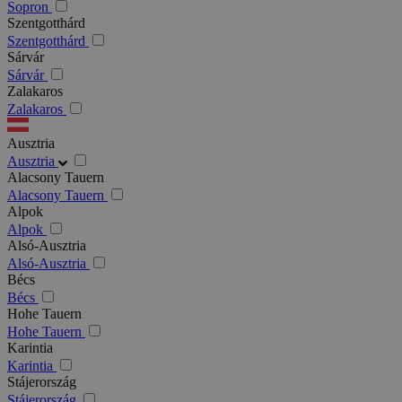
Sopron
Szentgotthárd
Szentgotthárd
Sárvár
Sárvár
Zalakaros
Zalakaros
Ausztria
Ausztria
Alacsony Tauern
Alacsony Tauern
Alpok
Alpok
Alsó-Ausztria
Alsó-Ausztria
Bécs
Bécs
Hohe Tauern
Hohe Tauern
Karintia
Karintia
Stájerország
Stájerország