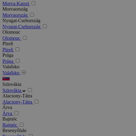
Morva-Karszt
Morvaország
Morvaország
Nyugat-Csehország
Nyugat-Csehország
Olomouc
Olomouc
Plzeň
Plzeň
Prága
Prága
Valašsko
Valašsko
Szlovákia
Szlovákia
Alacsony-Tátra
Alacsony-Tátra
Árva
Árva
Bajmóc
Bajmóc
Besenyőfalu