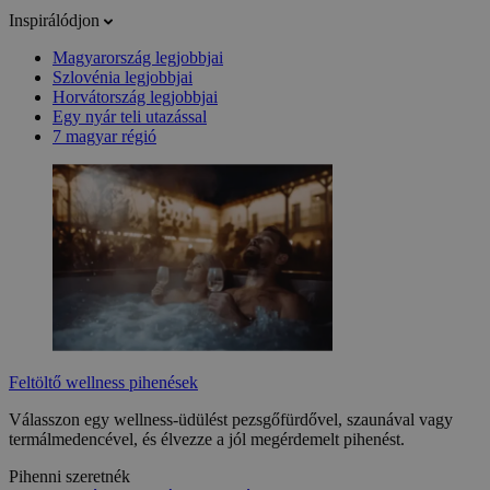
Inspirálódjon
Magyarország legjobbjai
Szlovénia legjobbjai
Horvátország legjobbjai
Egy nyár teli utazással
7 magyar régió
Feltöltő wellness pihenések
Válasszon egy wellness-üdülést pezsgőfürdővel, szaunával vagy
termálmedencével, és élvezze a jól megérdemelt pihenést.
Pihenni szeretnék