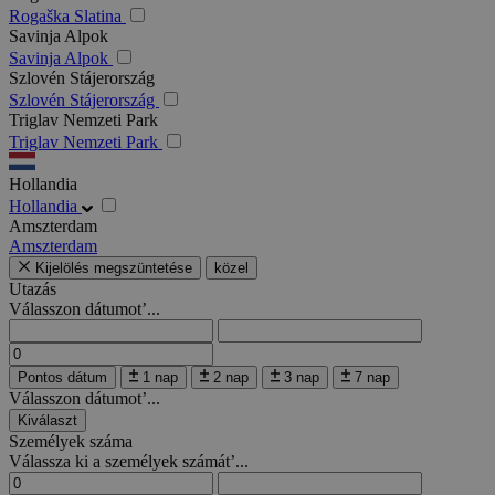
Rogaška Slatina
Savinja Alpok
Savinja Alpok
Szlovén Stájerország
Szlovén Stájerország
Triglav Nemzeti Park
Triglav Nemzeti Park
Hollandia
Hollandia
Amszterdam
Amszterdam
Kijelölés megszüntetése
közel
Utazás
Válasszon dátumot’...
Pontos dátum
1 nap
2 nap
3 nap
7 nap
Válasszon dátumot’...
Kiválaszt
Személyek száma
Válassza ki a személyek számát’...