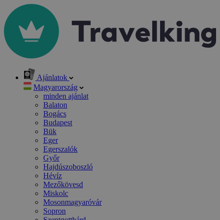
Ajánlatok
Magyarország
minden ajánlat
Balaton
Bogács
Budapest
Bük
Eger
Egerszalók
Győr
Hajdúszoboszló
Hévíz
Mezőkövesd
Miskolc
Mosonmagyaróvár
Sopron
Szentgotthárd