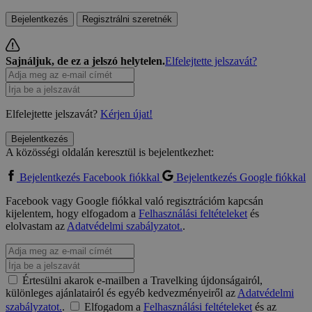
Bejelentkezés
Regisztrálni szeretnék
Sajnáljuk, de ez a jelszó helytelen.
Elfelejtette jelszavát?
Elfelejtette jelszavát?
Kérjen újat!
Bejelentkezés
A közösségi oldalán keresztül is bejelentkezhet:
Bejelentkezés Facebook fiókkal
Bejelentkezés Google fiókkal
Facebook vagy Google fiókkal való regisztrációm kapcsán
kijelentem, hogy elfogadom a
Felhasználási feltételeket
és
elolvastam az
Adatvédelmi szabályzatot.
.
Értesülni akarok e-mailben a Travelking újdonságairól,
különleges ajánlatairól és egyéb kedvezményeiről az
Adatvédelmi
szabályzatot.
.
Elfogadom a
Felhasználási feltételeket
és az