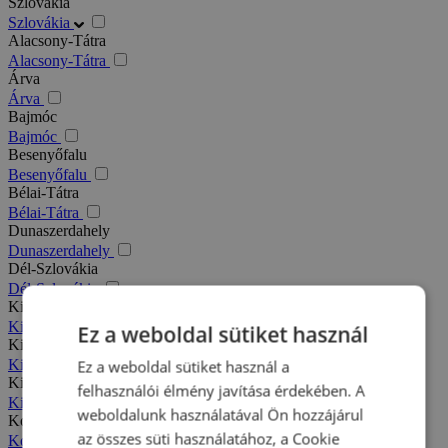
Szlovákia
Szlovákia
Alacsony-Tátra
Alacsony-Tátra
Árva
Árva
Bajmóc
Bajmóc
Besenyőfalu
Besenyőfalu
Bélai-Tátra
Bélai-Tátra
Dunaszerdahely
Dunaszerdahely
Dél-Szlovákia
Dél-Szlovákia
Kis-Fátra
Kis-Fátra
Ez a weboldal sütiket használ
Kisbélic
Kisbélic
Ez a weboldal sütiket használ a
Kiszucai-Beszkidek
felhasználói élmény javítása érdekében. A
Kiszucai-Beszkidek
weboldalunk használatával Ön hozzájárul
Komárno
az összes süti használatához, a Cookie
Komárno