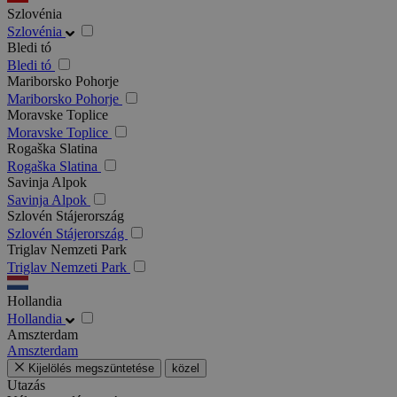
Szlovénia
Szlovénia
Bledi tó
Bledi tó
Mariborsko Pohorje
Mariborsko Pohorje
Moravske Toplice
Moravske Toplice
Rogaška Slatina
Rogaška Slatina
Savinja Alpok
Savinja Alpok
Szlovén Stájerország
Szlovén Stájerország
Triglav Nemzeti Park
Triglav Nemzeti Park
Hollandia
Hollandia
Amszterdam
Amszterdam
Kijelölés megszüntetése
közel
Utazás