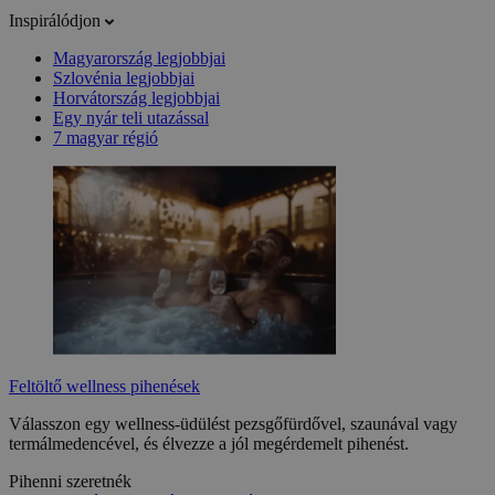
Inspirálódjon
Magyarország legjobbjai
Szlovénia legjobbjai
Horvátország legjobbjai
Egy nyár teli utazással
7 magyar régió
Feltöltő wellness pihenések
Válasszon egy wellness-üdülést pezsgőfürdővel, szaunával vagy
termálmedencével, és élvezze a jól megérdemelt pihenést.
Pihenni szeretnék