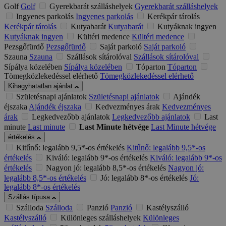
Golf
Golf
Gyerekbarát szálláshelyek
Gyerekbarát szálláshelyek
Ingyenes parkolás
Ingyenes parkolás
Kerékpár tárolás
Kerékpár tárolás
Kutyabarát
Kutyabarát
Kutyáknak ingyen
Kutyáknak ingyen
Kültéri medence
Kültéri medence
Pezsgőfürdő
Pezsgőfürdő
Saját parkoló
Saját parkoló
Szauna
Szauna
Szállások sítárolóval
Szállások sítárolóval
Sípálya közelében
Sípálya közelében
Tóparton
Tóparton
Tömegközlekedéssel elérhető
Tömegközlekedéssel elérhető
Kihagyhatatlan ajánlat
Születésnapi ajánlatok
Születésnapi ajánlatok
Ajándék
éjszaka
Ajándék éjszaka
Kedvezményes árak
Kedvezményes
árak
Legkedvezőbb ajánlatok
Legkedvezőbb ajánlatok
Last
minute
Last minute
Last Minute hétvége
Last Minute hétvége
értékelés
Kitűnő: legalább 9,5*-os értékelés
Kitűnő: legalább 9,5*-os
értékelés
Kiváló: legalább 9*-os értékelés
Kiváló: legalább 9*-os
értékelés
Nagyon jó: legalább 8,5*-os értékelés
Nagyon jó:
legalább 8,5*-os értékelés
Jó: legalább 8*-os értékelés
Jó:
legalább 8*-os értékelés
Szállás típusa
Szálloda
Szálloda
Panzió
Panzió
Kastélyszálló
Kastélyszálló
Különleges szálláshelyek
Különleges