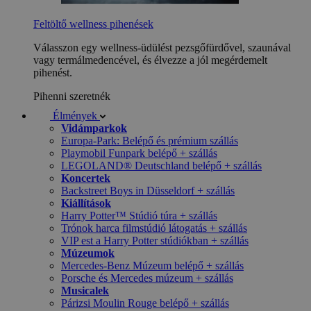
Feltöltő wellness pihenések
Válasszon egy wellness-üdülést pezsgőfürdővel, szaunával
vagy termálmedencével, és élvezze a jól megérdemelt
pihenést.
Pihenni szeretnék
Élmények
Vidámparkok
Europa-Park: Belépő és prémium szállás
Playmobil Funpark belépő + szállás
LEGOLAND® Deutschland belépő + szállás
Koncertek
Backstreet Boys in Düsseldorf + szállás
Kiállítások
Harry Potter™ Stúdió túra + szállás
Trónok harca filmstúdió látogatás + szállás
VIP est a Harry Potter stúdiókban + szállás
Múzeumok
Mercedes-Benz Múzeum belépő + szállás
Porsche és Mercedes múzeum + szállás
Musicalek
Párizsi Moulin Rouge belépő + szállás