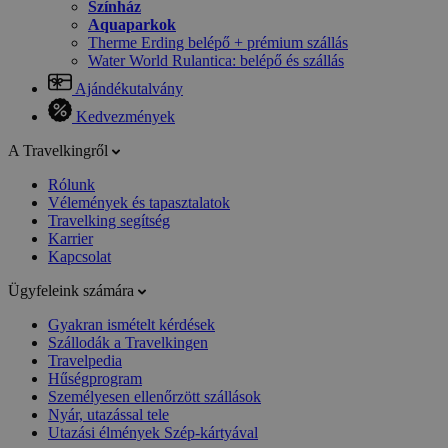
Színház
Aquaparkok
Therme Erding belépő + prémium szállás
Water World Rulantica: belépő és szállás
Ajándékutalvány
Kedvezmények
A Travelkingről
Rólunk
Vélemények és tapasztalatok
Travelking segítség
Karrier
Kapcsolat
Ügyfeleink számára
Gyakran ismételt kérdések
Szállodák a Travelkingen
Travelpedia
Hűségprogram
Személyesen ellenőrzött szállások
Nyár, utazással tele
Utazási élmények Szép-kártyával