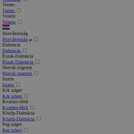
Trento
Trento
Veneto
Veneto
Horvátország
Horvátország
Dalmácia
Dalmácia
Észak-Dalmácia
Észak-Dalmácia
Horvát szigetek
Horvát szigetek
Isztria
Isztria
Krk sziget
Krk sziget
Kvarner-öböl
Kvarner-öböl
Közép-Dalmácia
Közép-Dalmácia
Pag sziget
Pag sziget