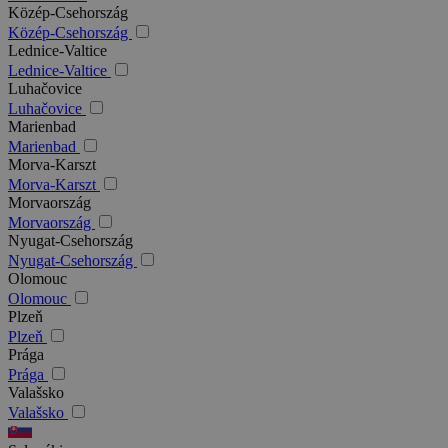
Közép-Csehország
Közép-Csehország
Lednice-Valtice
Lednice-Valtice
Luhačovice
Luhačovice
Marienbad
Marienbad
Morva-Karszt
Morva-Karszt
Morvaország
Morvaország
Nyugat-Csehország
Nyugat-Csehország
Olomouc
Olomouc
Plzeň
Plzeň
Prága
Prága
Valašsko
Valašsko