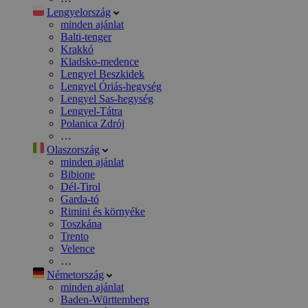
Lengyelország
minden ajánlat
Balti-tenger
Krakkó
Kladsko-medence
Lengyel Beszkidek
Lengyel Óriás-hegység
Lengyel Sas-hegység
Lengyel-Tátra
Polanica Zdrój
…
Olaszország
minden ajánlat
Bibione
Dél-Tirol
Garda-tó
Rimini és környéke
Toszkána
Trento
Velence
…
Németország
minden ajánlat
Baden-Württemberg