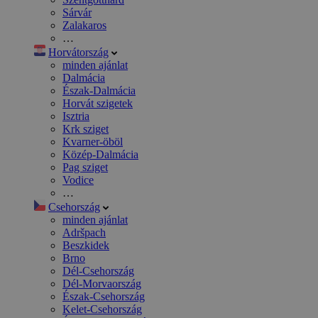
Sárvár
Zalakaros
…
Horvátország
minden ajánlat
Dalmácia
Észak-Dalmácia
Horvát szigetek
Isztria
Krk sziget
Kvarner-öböl
Közép-Dalmácia
Pag sziget
Vodice
…
Csehország
minden ajánlat
Adršpach
Beszkidek
Brno
Dél-Csehország
Dél-Morvaország
Észak-Csehország
Kelet-Csehország