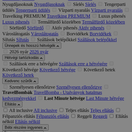
Nyugdíjasoknak
Nyugdíjasoknak
Síelés
Síelés
Tengerparti
üdülés
Tengerparti üdülés
Vízparti nyaralás
Vízparti nyaralás
Travelking PREMIUM
Travelking PREMIUM
Luxus pihenés
Luxus pihenés
Termálfürdő közelében
Termálfürdő közelében
Sörfürdő
Sörfürdő
Aktív pihenés
Aktív pihenés
Városlátogatás
Városlátogatás
Borvidékek
Borvidékek
Sífutás
Sífutás
Szállások belépőkkel
Szállások belépőkkel
Ünnepek és hosszú hétvégék
2026 nyár
2026 nyár
Hétvégi tartózkodás
Szállások erre a hétvégére
Szállások erre a hétvégére
Következő hétvége
Következő hétvége
Következő hetek
Következő hetek
Kedvenc szűrők
Személyesen ellenőrizve
Személyesen ellenőrizve
TravelBombák
TravelBomba - Utalványok hatalmas
kedvezményekkel
Last Minute hétvége
Last Minute hétvége
Ellátás
All inclusive
All inclusive
Teljes ellátás
Teljes ellátás
Félpanziós ellátás
Félpanziós ellátás
Reggeli
Reggeli
Ellátás
nélkül
Ellátás nélkül
Bébi részére ingyenes