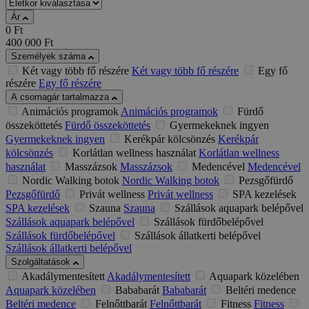
Ár
0
Ft
400 000
Ft
Személyek száma
Két vagy több fő részére
Két vagy több fő részére
Egy fő
részére
Egy fő részére
A csomagár tartalmazza
Animációs programok
Animációs programok
Fürdő
összeköttetés
Fürdő összeköttetés
Gyermekeknek ingyen
Gyermekeknek ingyen
Kerékpár kölcsönzés
Kerékpár
kölcsönzés
Korlátlan wellness használat
Korlátlan wellness
használat
Masszázsok
Masszázsok
Medencével
Medencével
Nordic Walking botok
Nordic Walking botok
Pezsgőfürdő
Pezsgőfürdő
Privát wellness
Privát wellness
SPA kezelések
SPA kezelések
Szauna
Szauna
Szállások aquapark belépővel
Szállások aquapark belépővel
Szállások fürdőbelépővel
Szállások fürdőbelépővel
Szállások állatkerti belépővel
Szállások állatkerti belépővel
Szolgáltatások
Akadálymentesített
Akadálymentesített
Aquapark közelében
Aquapark közelében
Bababarát
Bababarát
Beltéri medence
Beltéri medence
Felnőttbarát
Felnőttbarát
Fitness
Fitness