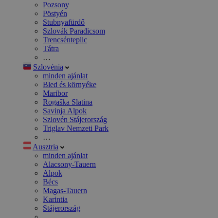
Pozsony
Pöstyén
Stubnyafürdő
Szlovák Paradicsom
Trencsénteplic
Tátra
…
Szlovénia
minden ajánlat
Bled és környéke
Maribor
Rogaška Slatina
Savinja Alpok
Szlovén Stájerország
Triglav Nemzeti Park
…
Ausztria
minden ajánlat
Alacsony-Tauern
Alpok
Bécs
Magas-Tauern
Karintia
Stájerország
…