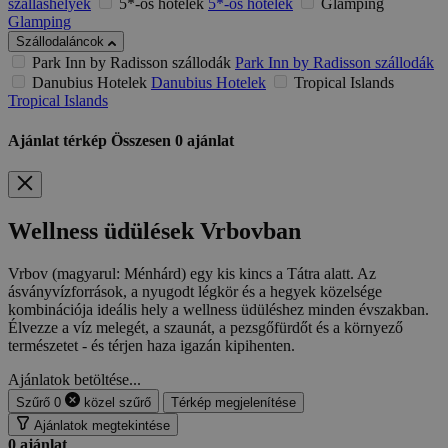
szálláshelyek
5*-os hotelek
5*-os hotelek
Glamping
Glamping
Szállodaláncok
Park Inn by Radisson szállodák
Park Inn by Radisson szállodák
Danubius Hotelek
Danubius Hotelek
Tropical Islands
Tropical Islands
Ajánlat térkép
Összesen
0
ajánlat
Wellness üdülések Vrbovban
Vrbov (magyarul: Ménhárd) egy kis kincs a Tátra alatt. Az
ásványvízforrások, a nyugodt légkör és a hegyek közelsége
kombinációja ideális hely a wellness üdüléshez minden évszakban.
Élvezze a víz melegét, a szaunát, a pezsgőfürdőt és a környező
természetet - és térjen haza igazán kipihenten.
Ajánlatok betöltése...
Szűrő
0
közel
szűrő
Térkép megjelenítése
Ajánlatok megtekintése
0
ajánlat