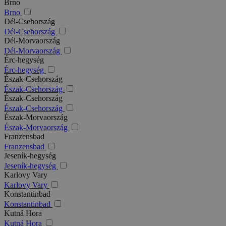
Brno
Brno
Dél-Csehország
Dél-Csehország
Dél-Morvaország
Dél-Morvaország
Érc-hegység
Érc-hegység
Észak-Csehország
Észak-Csehország
Észak-Csehország
Észak-Csehország
Észak-Morvaország
Észak-Morvaország
Franzensbad
Franzensbad
Jeseník-hegység
Jeseník-hegység
Karlovy Vary
Karlovy Vary
Konstantinbad
Konstantinbad
Kutná Hora
Kutná Hora