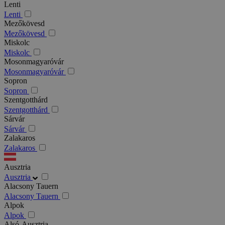
Lenti
Lenti
Mezőkövesd
Mezőkövesd
Miskolc
Miskolc
Mosonmagyaróvár
Mosonmagyaróvár
Sopron
Sopron
Szentgotthárd
Szentgotthárd
Sárvár
Sárvár
Zalakaros
Zalakaros
Ausztria
Ausztria
Alacsony Tauern
Alacsony Tauern
Alpok
Alpok
Alsó-Ausztria