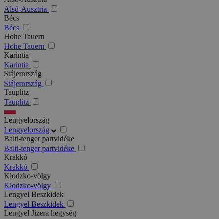
Alsó-Ausztria
Bécs
Bécs
Hohe Tauern
Hohe Tauern
Karintia
Karintia
Stájerország
Stájerország
Tauplitz
Tauplitz
Lengyelország
Lengyelország
Balti-tenger partvidéke
Balti-tenger partvidéke
Krakkó
Krakkó
Kłodzko-völgy
Kłodzko-völgy
Lengyel Beszkidek
Lengyel Beszkidek
Lengyel Jizera hegység