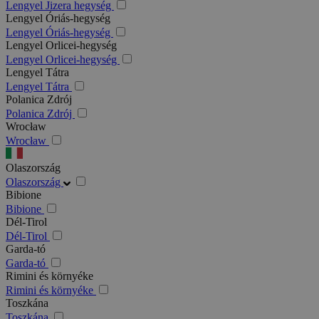
Lengyel Jizera hegység
Lengyel Óriás-hegység
Lengyel Óriás-hegység
Lengyel Orlicei-hegység
Lengyel Orlicei-hegység
Lengyel Tátra
Lengyel Tátra
Polanica Zdrój
Polanica Zdrój
Wrocław
Wrocław
Olaszország
Olaszország
Bibione
Bibione
Dél-Tirol
Dél-Tirol
Garda-tó
Garda-tó
Rimini és környéke
Rimini és környéke
Toszkána
Toszkána