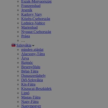
Észak-Morvaország
Franzensbad
Jeseník
Karlovy Vary
Közép-Csehország
Lednice-Valtice
Marienbad
Nyugat Csehország
Prága
…
Szlovákia
minden ajánlat
Alacsony-Tátra
Árva
Bajmóc
Besenyőfalu
Bélai-Tátra
Dunaszerdahely
Dél-Szlovákia
Kis-Fátra
Kiszucai-Beszkidek
Liptó
Magas-Tátra
Nagy-Fátra
Nagymegyer