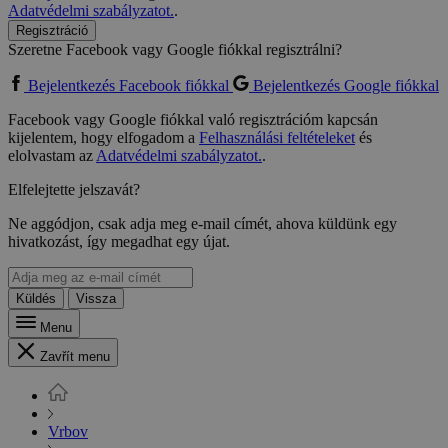
Adatvédelmi szabályzatot.
.
Regisztráció
Szeretne Facebook vagy Google fiókkal regisztrálni?
Bejelentkezés Facebook fiókkal
Bejelentkezés Google fiókkal
Facebook vagy Google fiókkal való regisztrációm kapcsán
kijelentem, hogy elfogadom a
Felhasználási feltételeket
és
elolvastam az
Adatvédelmi szabályzatot.
.
Elfelejtette jelszavát?
Ne aggódjon, csak adja meg e-mail címét, ahova küldünk egy
hivatkozást, így megadhat egy újat.
Küldés
Vissza
Menu
Zavřít menu
Vrbov