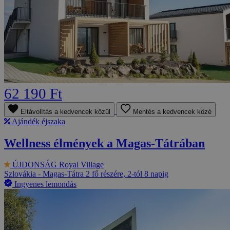
62 190 Ft
Eltávolítás a kedvencek közül
Mentés a kedvencek közé
Ajándék éjszaka
Wellness élmények a Magas-Tátrában
ÚJDONSÁG
Royal Village
Szlovákia - Magas-Tátra
2 fő részére, 2-tól 8 napig
Ingyenes lemondás