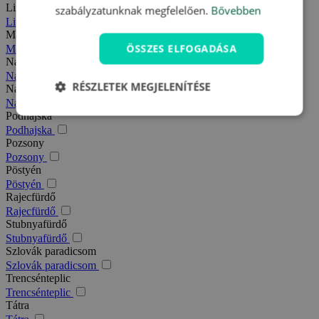
Liptó
szabályzatunknak megfelelően.
Bővebben
Liptó
Magas-Tátra
ÖSSZES ELFOGADÁSA
Magas-Tátra
Nagy-Fátra
Nagy-Fátra
RÉSZLETEK MEGJELENÍTÉSE
Nagymegyer
Nagymegyer
Podhajska
Podhajska
Pozsony
Pozsony
Pöstyén
Pöstyén
Rajecfürdő
Rajecfürdő
Stubnyafürdő
Stubnyafürdő
Szlovák paradicsom
Szlovák paradicsom
Trencsénteplic
Trencsénteplic
Tátra