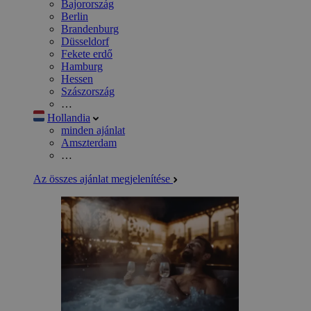
Bajorország
Berlin
Brandenburg
Düsseldorf
Fekete erdő
Hamburg
Hessen
Szászország
…
Hollandia
minden ajánlat
Amszterdam
…
Az összes ajánlat megjelenítése