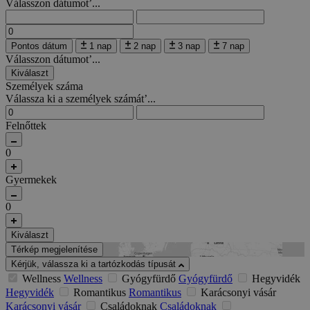
Válasszon dátumot’...
Pontos dátum
1 nap
2 nap
3 nap
7 nap
Válasszon dátumot’...
Kiválaszt
Személyek száma
Válassza ki a személyek számát’...
Felnőttek
0
Gyermekek
0
Kiválaszt
Térkép megjelenítése
Kérjük, válassza ki a tartózkodás típusát
Wellness
Wellness
Gyógyfürdő
Gyógyfürdő
Hegyvidék
Hegyvidék
Romantikus
Romantikus
Karácsonyi vásár
Karácsonyi vásár
Családoknak
Családoknak