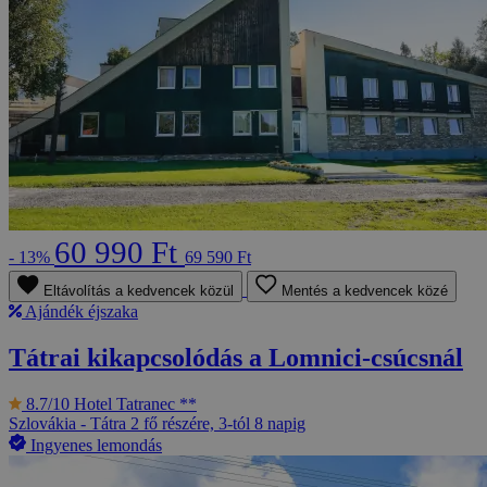
60 990 Ft
- 13%
69 590 Ft
Eltávolítás a kedvencek közül
Mentés a kedvencek közé
Ajándék éjszaka
Tátrai kikapcsolódás a Lomnici-csúcsnál
8.7/10
Hotel Tatranec **
Szlovákia - Tátra
2 fő részére, 3-tól 8 napig
Ingyenes lemondás